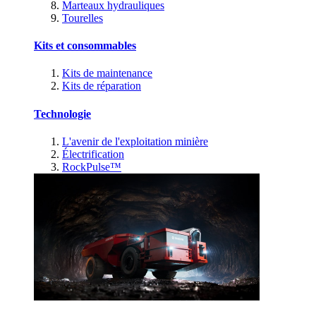
Marteaux hydrauliques
Tourelles
Kits et consommables
Kits de maintenance
Kits de réparation
Technologie
L'avenir de l'exploitation minière
Électrification
RockPulse™