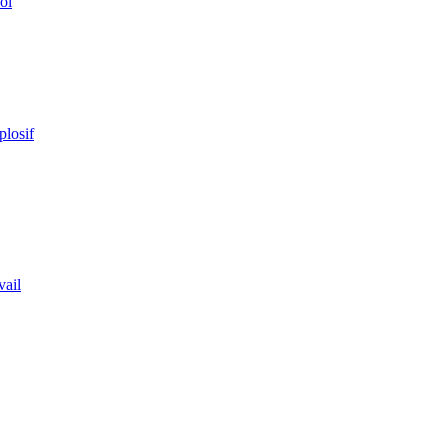
ol
plosif
vail