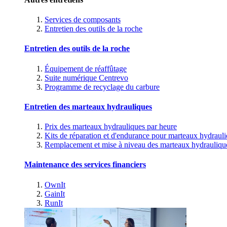
Services de composants
Entretien des outils de la roche
Entretien des outils de la roche
Équipement de réaffûtage
Suite numérique Centrevo
Programme de recyclage du carbure
Entretien des marteaux hydrauliques
Prix des marteaux hydrauliques par heure
Kits de réparation et d'endurance pour marteaux hydraul
Remplacement et mise à niveau des marteaux hydrauliqu
Maintenance des services financiers
OwnIt
GainIt
RunIt