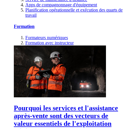
Apps de compagnonnage d'équipement
Planification opérationnelle et exécution des quarts de
travail
Formation
Formateurs numériques
Formation avec instructeur
Pourquoi les services et l'assistance
après-vente sont des vecteurs de
valeur essentiels de l'exploitation