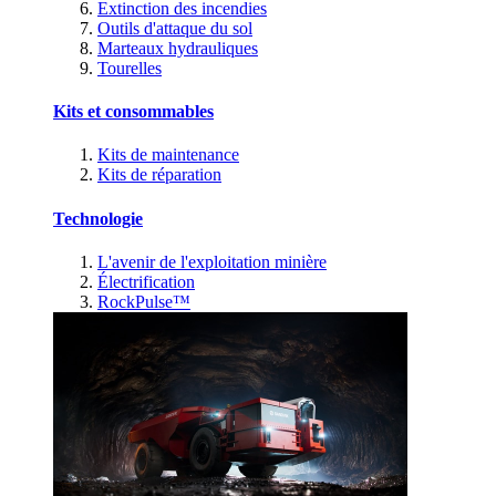
Extinction des incendies
Outils d'attaque du sol
Marteaux hydrauliques
Tourelles
Kits et consommables
Kits de maintenance
Kits de réparation
Technologie
L'avenir de l'exploitation minière
Électrification
RockPulse™