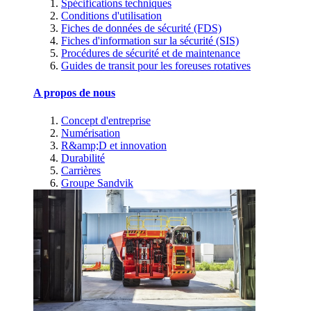
Spécifications techniques
Conditions d'utilisation
Fiches de données de sécurité (FDS)
Fiches d'information sur la sécurité (SIS)
Procédures de sécurité et de maintenance
Guides de transit pour les foreuses rotatives
A propos de nous
Concept d'entreprise
Numérisation
R&amp;D et innovation
Durabilité
Carrières
Groupe Sandvik