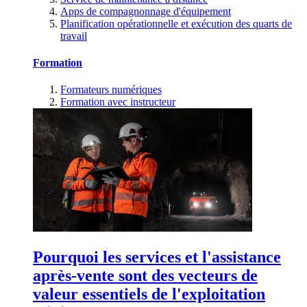
Apps de compagnonnage d'équipement
Planification opérationnelle et exécution des quarts de
travail
Formation
Formateurs numériques
Formation avec instructeur
Pourquoi les services et l'assistance
après-vente sont des vecteurs de
valeur essentiels de l'exploitation