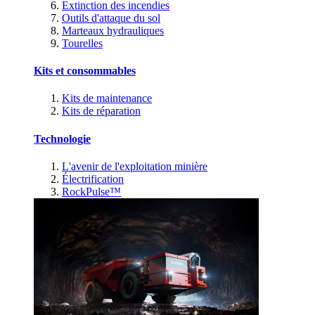
Extinction des incendies
Outils d'attaque du sol
Marteaux hydrauliques
Tourelles
Kits et consommables
Kits de maintenance
Kits de réparation
Technologie
L'avenir de l'exploitation minière
Électrification
RockPulse™