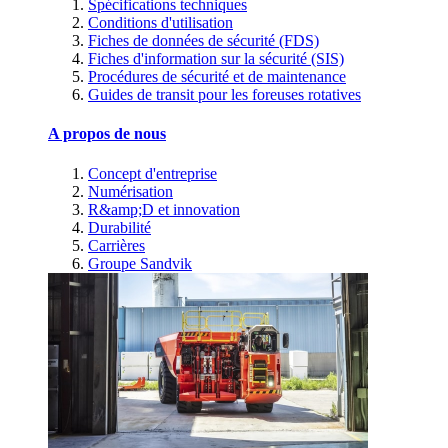
Spécifications techniques
Conditions d'utilisation
Fiches de données de sécurité (FDS)
Fiches d'information sur la sécurité (SIS)
Procédures de sécurité et de maintenance
Guides de transit pour les foreuses rotatives
A propos de nous
Concept d'entreprise
Numérisation
R&amp;D et innovation
Durabilité
Carrières
Groupe Sandvik