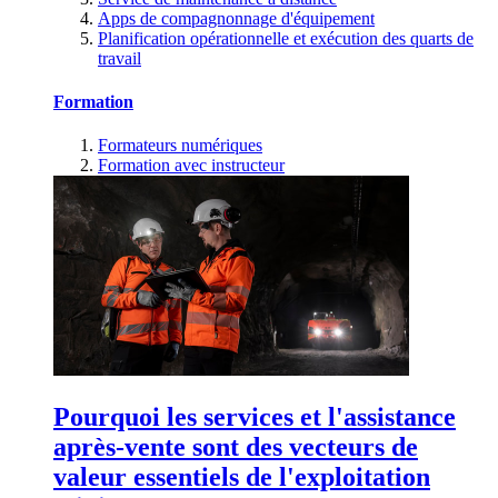
Apps de compagnonnage d'équipement
Planification opérationnelle et exécution des quarts de
travail
Formation
Formateurs numériques
Formation avec instructeur
Pourquoi les services et l'assistance
après-vente sont des vecteurs de
valeur essentiels de l'exploitation