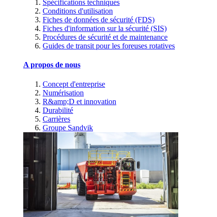
Spécifications techniques
Conditions d'utilisation
Fiches de données de sécurité (FDS)
Fiches d'information sur la sécurité (SIS)
Procédures de sécurité et de maintenance
Guides de transit pour les foreuses rotatives
A propos de nous
Concept d'entreprise
Numérisation
R&amp;D et innovation
Durabilité
Carrières
Groupe Sandvik