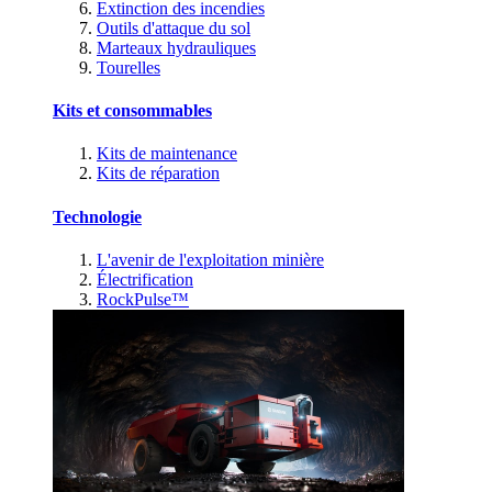
Extinction des incendies
Outils d'attaque du sol
Marteaux hydrauliques
Tourelles
Kits et consommables
Kits de maintenance
Kits de réparation
Technologie
L'avenir de l'exploitation minière
Électrification
RockPulse™