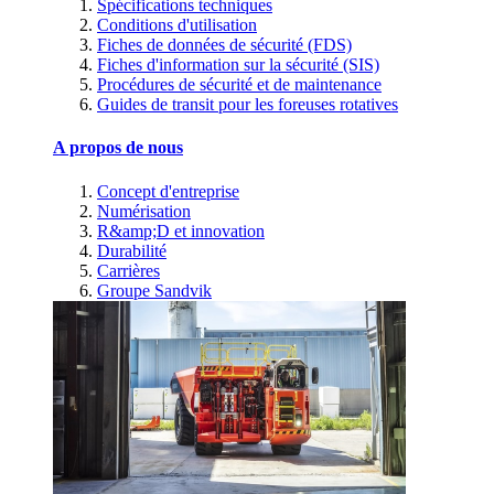
Spécifications techniques
Conditions d'utilisation
Fiches de données de sécurité (FDS)
Fiches d'information sur la sécurité (SIS)
Procédures de sécurité et de maintenance
Guides de transit pour les foreuses rotatives
A propos de nous
Concept d'entreprise
Numérisation
R&amp;D et innovation
Durabilité
Carrières
Groupe Sandvik