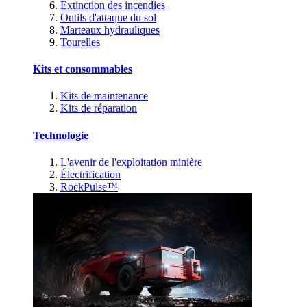
Extinction des incendies
Outils d'attaque du sol
Marteaux hydrauliques
Tourelles
Kits et consommables
Kits de maintenance
Kits de réparation
Technologie
L'avenir de l'exploitation minière
Électrification
RockPulse™