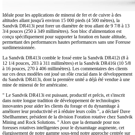
Idéale pour les applications de minerai de fer et de cuivre à des
altitudes allant jusqu'à environ 15 000 pieds (4 500 mètres), la
Sandvik DR413i peut forer un diamètre de trou allant de 9 7/8 à 13
3/4 pouces (250 à 349 millimètres). Son bloc d'alimentation est
conçu spécifiquement pour supporter la foration en haute altitude,
permettant des performances hautes performances sans une Foreuse
surdimensionnée.
La Sandvik DR413i comble le fossé entre la Sandvik DR412i (8 à
12 1/4 pouces, 203 à 311 millimètres) et la Sandvik DR416i (10 5/8
à 16 pouces, 270 à 406 millimètres). Les commentaires des clients
sur ces deux modèles ont joué un rôle crucial dans le développement
du Sandvik DR413i, dont la première unité a déjà été vendue à une
mine de minerai de fer américaine.
" Le Sandvik DR413i est puissant, productif et précis, et s'inscrit
dans notre longue tradition de développement de technologies
innovantes pour aider les clients du forage et du dynamitage à
améliorer leur productivité et à réduire leurs coûts ", a déclaré Dave
Shellhammer, président de la division Foration rotative chez Sandvik
Mining and Rock Solutions. " Alors que la demande pour nos
foreuses rotatives intelligentes pour le dynamitage augmente, cet
élargissement de notre gamme sous-tend notre approche centrée sur