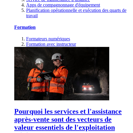
Apps de compagnonnage d'équipement
Planification opérationnelle et exécution des quarts de
travail
Formation
Formateurs numériques
Formation avec instructeur
Pourquoi les services et l'assistance
après-vente sont des vecteurs de
valeur essentiels de l'exploitation