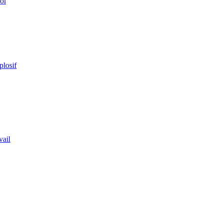
ol
plosif
vail