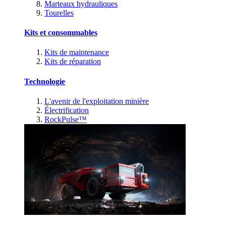
Marteaux hydrauliques
Tourelles
Kits et consommables
Kits de maintenance
Kits de réparation
Technologie
L'avenir de l'exploitation minière
Électrification
RockPulse™