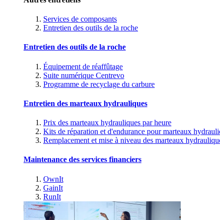
Services de composants
Entretien des outils de la roche
Entretien des outils de la roche
Équipement de réaffûtage
Suite numérique Centrevo
Programme de recyclage du carbure
Entretien des marteaux hydrauliques
Prix des marteaux hydrauliques par heure
Kits de réparation et d'endurance pour marteaux hydraul
Remplacement et mise à niveau des marteaux hydrauliqu
Maintenance des services financiers
OwnIt
GainIt
RunIt