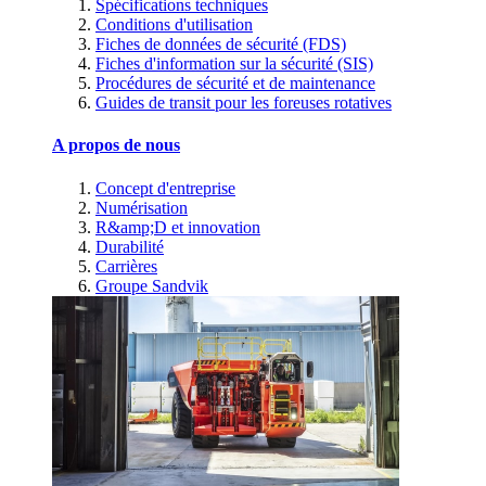
Spécifications techniques
Conditions d'utilisation
Fiches de données de sécurité (FDS)
Fiches d'information sur la sécurité (SIS)
Procédures de sécurité et de maintenance
Guides de transit pour les foreuses rotatives
A propos de nous
Concept d'entreprise
Numérisation
R&amp;D et innovation
Durabilité
Carrières
Groupe Sandvik