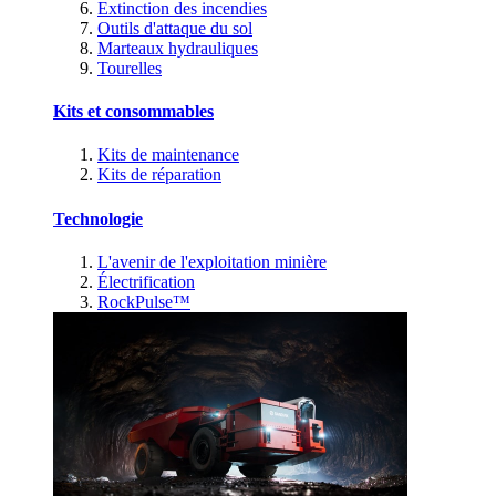
Extinction des incendies
Outils d'attaque du sol
Marteaux hydrauliques
Tourelles
Kits et consommables
Kits de maintenance
Kits de réparation
Technologie
L'avenir de l'exploitation minière
Électrification
RockPulse™