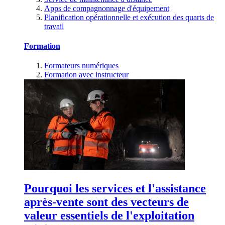
Apps de compagnonnage d'équipement
Planification opérationnelle et exécution des quarts de
travail
Formation
Formateurs numériques
Formation avec instructeur
Pourquoi les services et l'assistance
après-vente sont des vecteurs de
valeur essentiels de l'exploitation