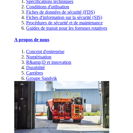
Spécifications techniques
Conditions d'utilisation
Fiches de données de sécurité (FDS)
Fiches d'information sur la sécurité (SIS)
Procédures de sécurité et de maintenance
Guides de transit pour les foreuses rotatives
A propos de nous
Concept d'entreprise
Numérisation
R&amp;D et innovation
Durabilité
Carrières
Groupe Sandvik