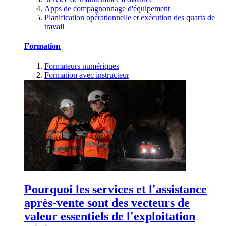
Apps de compagnonnage d'équipement
Planification opérationnelle et exécution des quarts de
travail
Formation
Formateurs numériques
Formation avec instructeur
Pourquoi les services et l'assistance
après-vente sont des vecteurs de
valeur essentiels de l'exploitation