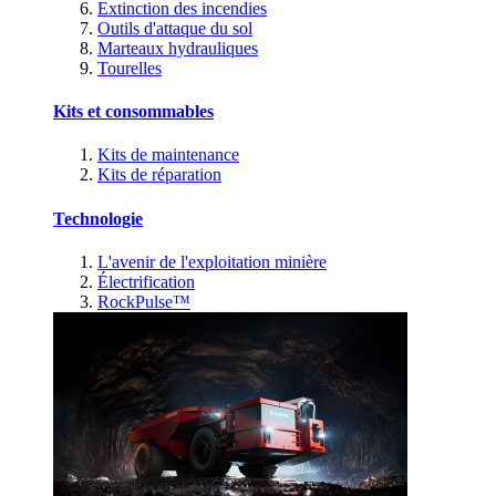
Extinction des incendies
Outils d'attaque du sol
Marteaux hydrauliques
Tourelles
Kits et consommables
Kits de maintenance
Kits de réparation
Technologie
L'avenir de l'exploitation minière
Électrification
RockPulse™