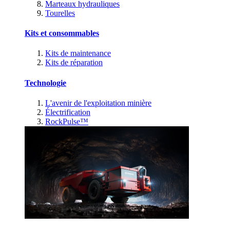
Marteaux hydrauliques
Tourelles
Kits et consommables
Kits de maintenance
Kits de réparation
Technologie
L'avenir de l'exploitation minière
Électrification
RockPulse™