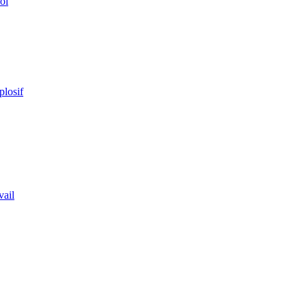
ol
plosif
vail