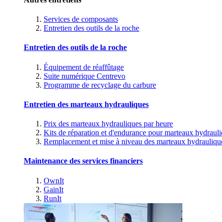
Services de composants
Entretien des outils de la roche
Entretien des outils de la roche
Équipement de réaffûtage
Suite numérique Centrevo
Programme de recyclage du carbure
Entretien des marteaux hydrauliques
Prix des marteaux hydrauliques par heure
Kits de réparation et d'endurance pour marteaux hydraul
Remplacement et mise à niveau des marteaux hydrauliqu
Maintenance des services financiers
OwnIt
GainIt
RunIt