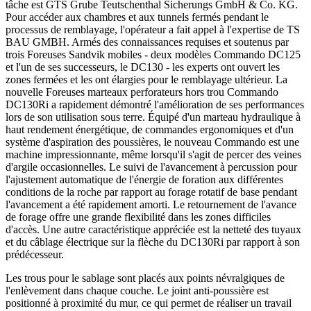
tâche est GTS Grube Teutschenthal Sicherungs GmbH & Co. KG.
Pour accéder aux chambres et aux tunnels fermés pendant le
processus de remblayage, l'opérateur a fait appel à l'expertise de TS
BAU GMBH. Armés des connaissances requises et soutenus par
trois Foreuses Sandvik mobiles - deux modèles Commando DC125
et l'un de ses successeurs, le DC130 - les experts ont ouvert les
zones fermées et les ont élargies pour le remblayage ultérieur. La
nouvelle Foreuses marteaux perforateurs hors trou Commando
DC130Ri a rapidement démontré l'amélioration de ses performances
lors de son utilisation sous terre. Équipé d'un marteau hydraulique à
haut rendement énergétique, de commandes ergonomiques et d'un
système d'aspiration des poussières, le nouveau Commando est une
machine impressionnante, même lorsqu'il s'agit de percer des veines
d'argile occasionnelles. Le suivi de l'avancement à percussion pour
l'ajustement automatique de l'énergie de foration aux différentes
conditions de la roche par rapport au forage rotatif de base pendant
l'avancement a été rapidement amorti. Le retournement de l'avance
de forage offre une grande flexibilité dans les zones difficiles
d'accès. Une autre caractéristique appréciée est la netteté des tuyaux
et du câblage électrique sur la flèche du DC130Ri par rapport à son
prédécesseur.
Les trous pour le sablage sont placés aux points névralgiques de
l'enlèvement dans chaque couche. Le joint anti-poussière est
positionné à proximité du mur, ce qui permet de réaliser un travail