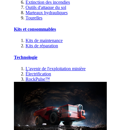
Extinction des incendies
Outils d'attaque du sol
Marteaux hydrauliques
Tourelles
Kits et consommables
Kits de maintenance
Kits de réparation
Technologie
L'avenir de l'exploitation minière
Électrification
RockPulse™