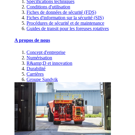
Spécifications techniques
Conditions d'utilisation
Fiches de données de sécurité (FDS)
Fiches d'information sur la sécurité (SIS)
Procédures de sécurité et de maintenance
Guides de transit pour les foreuses rotatives
A propos de nous
Concept d'entreprise
Numérisation
R&amp;D et innovation
Durabilité
Carrières
Groupe Sandvik