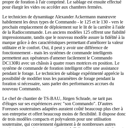
propre de foration à l'air comprimé. Le sablage est ensuite effectué
pour élargir les vides ou accéder aux chambres fermées.
Le technicien de dynamitage Alexander Ackermann manœuvre
habilement les deux types de Commando - le 125 et le 130 - vers le
prochain emplacement de déploiement sur le lit de la carrière à l'aide
de la Radiocommande. Les anciens modèles 125 offrent une fiabilité
impressionnante, tandis que le nouveau modèle assure la fidélité à la
marque grâce à des caractéristiques permettant d'améliorer la valeur
utilitaire et le confort. Oui, il peut y avoir une différence de
fonctionnement - mais les systèmes de commande intelligents
permettent aux opérateurs d'amener facilement le Commando
DC130Ri avec un châssis à quatre roues motrices en position. Le
système de commande de foration intelligent offre une assistance
pendant le forage. Le technicien de sablage expérimenté apprécie la
possibilité de modifier tous les paramètres de forage pendant la
foration si nécessaire, sans parler des performances accrues du
nouveau Commando.
Le chef de chantier de TS-BAU, Jürgen Schrade, ne tarit pas
d'éloges sur ses expériences avec "son Commando". D'autres
Foreuses souterraines adaptées auraient coûté beaucoup plus cher à
son entreprise et offert beaucoup moins de flexibilité. Il dispose donc
de trois modèles compacts et polyvalents pour une utilisation
souterraine, qui conviennent également à de nombreuses autres