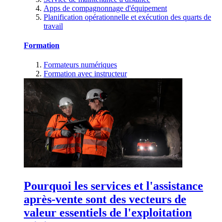
Apps de compagnonnage d'équipement
Planification opérationnelle et exécution des quarts de
travail
Formation
Formateurs numériques
Formation avec instructeur
Pourquoi les services et l'assistance
après-vente sont des vecteurs de
valeur essentiels de l'exploitation