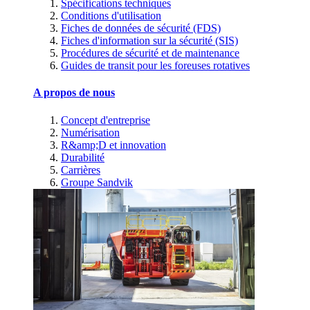
Spécifications techniques
Conditions d'utilisation
Fiches de données de sécurité (FDS)
Fiches d'information sur la sécurité (SIS)
Procédures de sécurité et de maintenance
Guides de transit pour les foreuses rotatives
A propos de nous
Concept d'entreprise
Numérisation
R&amp;D et innovation
Durabilité
Carrières
Groupe Sandvik