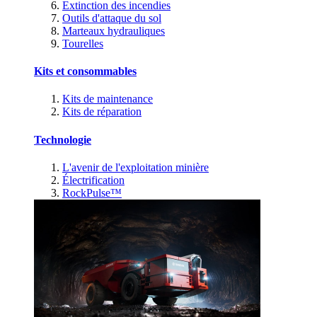
Extinction des incendies
Outils d'attaque du sol
Marteaux hydrauliques
Tourelles
Kits et consommables
Kits de maintenance
Kits de réparation
Technologie
L'avenir de l'exploitation minière
Électrification
RockPulse™