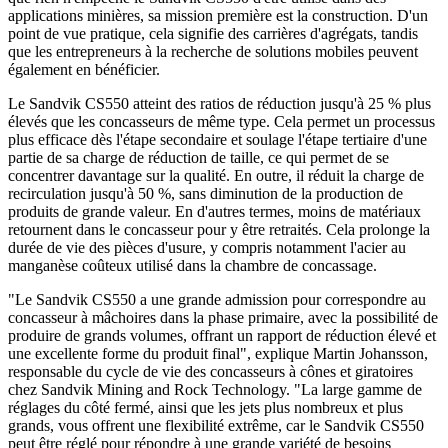
applications minières, sa mission première est la construction. D'un
point de vue pratique, cela signifie des carrières d'agrégats, tandis
que les entrepreneurs à la recherche de solutions mobiles peuvent
également en bénéficier.
Le Sandvik CS550 atteint des ratios de réduction jusqu'à 25 % plus
élevés que les concasseurs de même type. Cela permet un processus
plus efficace dès l'étape secondaire et soulage l'étape tertiaire d'une
partie de sa charge de réduction de taille, ce qui permet de se
concentrer davantage sur la qualité. En outre, il réduit la charge de
recirculation jusqu'à 50 %, sans diminution de la production de
produits de grande valeur. En d'autres termes, moins de matériaux
retournent dans le concasseur pour y être retraités. Cela prolonge la
durée de vie des pièces d'usure, y compris notamment l'acier au
manganèse coûteux utilisé dans la chambre de concassage.
"Le Sandvik CS550 a une grande admission pour correspondre au
concasseur à mâchoires dans la phase primaire, avec la possibilité de
produire de grands volumes, offrant un rapport de réduction élevé et
une excellente forme du produit final", explique Martin Johansson,
responsable du cycle de vie des concasseurs à cônes et giratoires
chez Sandvik Mining and Rock Technology. "La large gamme de
réglages du côté fermé, ainsi que les jets plus nombreux et plus
grands, vous offrent une flexibilité extrême, car le Sandvik CS550
peut être réglé pour répondre à une grande variété de besoins