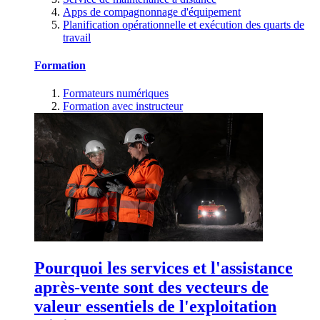
Apps de compagnonnage d'équipement
Planification opérationnelle et exécution des quarts de
travail
Formation
Formateurs numériques
Formation avec instructeur
Pourquoi les services et l'assistance
après-vente sont des vecteurs de
valeur essentiels de l'exploitation