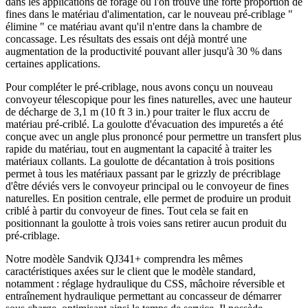
dans les applications de forage où l'on trouve une forte proportion de
fines dans le matériau d'alimentation, car le nouveau pré-criblage "
élimine " ce matériau avant qu'il n'entre dans la chambre de
concassage. Les résultats des essais ont déjà montré une
augmentation de la productivité pouvant aller jusqu'à 30 % dans
certaines applications.
Pour compléter le pré-criblage, nous avons conçu un nouveau
convoyeur télescopique pour les fines naturelles, avec une hauteur
de décharge de 3,1 m (10 ft 3 in.) pour traiter le flux accru de
matériau pré-criblé. La goulotte d'évacuation des impuretés a été
conçue avec un angle plus prononcé pour permettre un transfert plus
rapide du matériau, tout en augmentant la capacité à traiter les
matériaux collants. La goulotte de décantation à trois positions
permet à tous les matériaux passant par le grizzly de précriblage
d'être déviés vers le convoyeur principal ou le convoyeur de fines
naturelles. En position centrale, elle permet de produire un produit
criblé à partir du convoyeur de fines. Tout cela se fait en
positionnant la goulotte à trois voies sans retirer aucun produit du
pré-criblage.
Notre modèle Sandvik QJ341+ comprendra les mêmes
caractéristiques axées sur le client que le modèle standard,
notamment : réglage hydraulique du CSS, mâchoire réversible et
entraînement hydraulique permettant au concasseur de démarrer