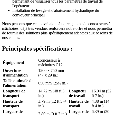
permettant de visualiser tous les paramètres de travail de
l'opérateur
Installation de levage et d'abaissement hydraulique du
convoyeur principal
Nous pensons que ce nouvel ajout à notre gamme de concasseurs à
mâchoires, déjà très vendue, renforcera notre offre et nous permettra
de fournir des solutions plus spécifiquement adaptées aux besoins de
nos clients.
Principales spécifications :
Concasseur à
Équipement
mâchoires C12
Ouverture
1200 x 750 mm
d'alimentation
(47 x 29 in.)
Taille optimale de
650 mm (25½ in.)
l'alimentation
Longueur de
14.72 m (48 ft 3
Longueur
16.04 m (52
transport
in.)
de travail
ft 7 in.)
Hauteur de
3.79 m (12 ft 5 ¼
Hauteur de
4.38 m (14
transport
in.)
travail
ft 4 in.)
Largeur de
Largeur de
6.39 m (20
2.80 m (9 ft 2 in.)