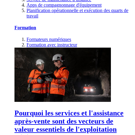
Apps de compagnonnage d'équipement
Planification opérationnelle et exécution des quarts de
travail
Formation
Formateurs numériques
Formation avec instructeur
Pourquoi les services et l'assistance
après-vente sont des vecteurs de
valeur essentiels de l'exploitation