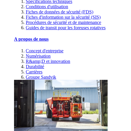
Spécifications techniques
Conditions d'utilisation
Fiches de données de sécurité (FDS)
Fiches d'information sur la sécurité (SIS)
Procédures de sécurité et de maintenance
Guides de transit pour les foreuses rotatives
A propos de nous
Concept d'entreprise
Numérisation
R&amp;D et innovation
Durabilité
Carrières
Groupe Sandvik