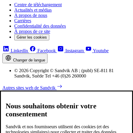
Centre de téléchargement
Actualités et médias
A propos de nous
Carrières
Confidentialité des données
À propos de ce site
Gérer les cookies
LinkedIn
Facebook
Instagram
Youtube
Changer de langue
© 2026 Copyright © Sandvik AB ; (publ) SE-811 81
Sandvik, Suède Tel +46 (0)26 260000
Autres sites web de Sandvik
Nous souhaitons obtenir votre
consentement
Sandvik et nos fournisseurs utilisent des cookies (et des
technologies similaires) pour collecter et traiter des données