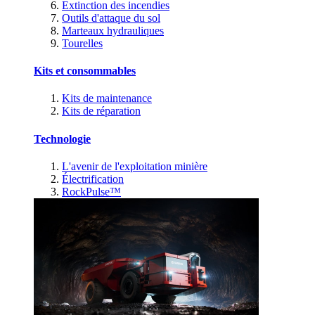
Extinction des incendies
Outils d'attaque du sol
Marteaux hydrauliques
Tourelles
Kits et consommables
Kits de maintenance
Kits de réparation
Technologie
L'avenir de l'exploitation minière
Électrification
RockPulse™