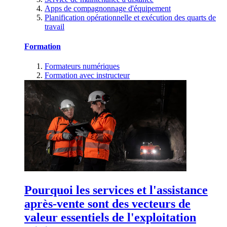
Apps de compagnonnage d'équipement
Planification opérationnelle et exécution des quarts de
travail
Formation
Formateurs numériques
Formation avec instructeur
Pourquoi les services et l'assistance
après-vente sont des vecteurs de
valeur essentiels de l'exploitation