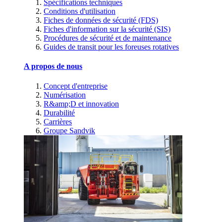
Spécifications techniques
Conditions d'utilisation
Fiches de données de sécurité (FDS)
Fiches d'information sur la sécurité (SIS)
Procédures de sécurité et de maintenance
Guides de transit pour les foreuses rotatives
A propos de nous
Concept d'entreprise
Numérisation
R&amp;D et innovation
Durabilité
Carrières
Groupe Sandvik