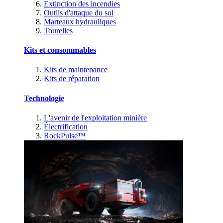
Extinction des incendies
Outils d'attaque du sol
Marteaux hydrauliques
Tourelles
Kits et consommables
Kits de maintenance
Kits de réparation
Technologie
L'avenir de l'exploitation minière
Électrification
RockPulse™