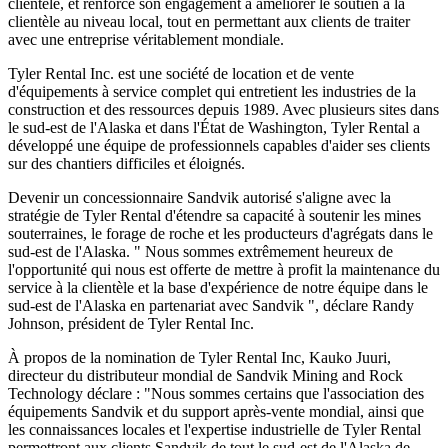
clientèle, et renforce son engagement à améliorer le soutien à la
clientèle au niveau local, tout en permettant aux clients de traiter
avec une entreprise véritablement mondiale.
Tyler Rental Inc. est une société de location et de vente
d'équipements à service complet qui entretient les industries de la
construction et des ressources depuis 1989. Avec plusieurs sites dans
le sud-est de l'Alaska et dans l'État de Washington, Tyler Rental a
développé une équipe de professionnels capables d'aider ses clients
sur des chantiers difficiles et éloignés.
Devenir un concessionnaire Sandvik autorisé s'aligne avec la
stratégie de Tyler Rental d'étendre sa capacité à soutenir les mines
souterraines, le forage de roche et les producteurs d'agrégats dans le
sud-est de l'Alaska. " Nous sommes extrêmement heureux de
l'opportunité qui nous est offerte de mettre à profit la maintenance du
service à la clientèle et la base d'expérience de notre équipe dans le
sud-est de l'Alaska en partenariat avec Sandvik ", déclare Randy
Johnson, président de Tyler Rental Inc.
À propos de la nomination de Tyler Rental Inc, Kauko Juuri,
directeur du distributeur mondial de Sandvik Mining and Rock
Technology déclare : "Nous sommes certains que l'association des
équipements Sandvik et du support après-vente mondial, ainsi que
les connaissances locales et l'expertise industrielle de Tyler Rental
permettront aux clients Sandvik de tout le sud-est de l'Alaska de