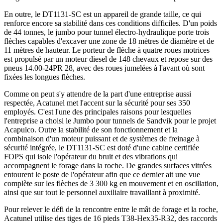
En outre, le DT1131-SC est un appareil de grande taille, ce qui
renforce encore sa stabilité dans ces conditions difficiles. D'un poids
de 44 tonnes, le jumbo pour tunnel électro-hydraulique porte trois
flèches capables d'excaver une zone de 18 mètres de diamètre et de
11 mètres de hauteur. Le porteur de flèche à quatre roues motrices
est propulsé par un moteur diesel de 148 chevaux et repose sur des
pneus 14.00-24PR 28, avec des roues jumelées à l'avant où sont
fixées les longues flèches.
Comme on peut s'y attendre de la part d'une entreprise aussi
respectée, Acatunel met l'accent sur la sécurité pour ses 350
employés. C'est l'une des principales raisons pour lesquelles
l'entreprise a choisi le Jumbo pour tunnels de Sandvik pour le projet
Acapulco. Outre la stabilité de son fonctionnement et la
combinaison d'un moteur puissant et de systèmes de freinage à
sécurité intégrée, le DT1131-SC est doté d'une cabine certifiée
FOPS qui isole l'opérateur du bruit et des vibrations qui
accompagnent le forage dans la roche. De grandes surfaces vitrées
entourent le poste de l'opérateur afin que ce dernier ait une vue
complète sur les flèches de 3 300 kg en mouvement et en oscillation,
ainsi que sur tout le personnel auxiliaire travaillant à proximité.
Pour relever le défi de la rencontre entre le mât de forage et la roche,
Acatunel utilise des tiges de 16 pieds T38-Hex35-R32, des raccords