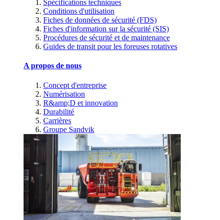
Spécifications techniques
Conditions d'utilisation
Fiches de données de sécurité (FDS)
Fiches d'information sur la sécurité (SIS)
Procédures de sécurité et de maintenance
Guides de transit pour les foreuses rotatives
A propos de nous
Concept d'entreprise
Numérisation
R&amp;D et innovation
Durabilité
Carrières
Groupe Sandvik