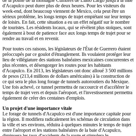
de la pointe de la montagne Cumbres de Llano Largo jusqu'à la baie
d'Acapulco peut durer plus de deux heures. Pour les visiteurs du
week-end, dont beaucoup viennent de Mexico, cela peut être un
sérieux problème, les longs temps de trajet empiétant sur leur temps
de loisirs. En fait, cette situation a eu un effet négatif sur le nombre
de touristes. Les résidents locaux, qui se révèlent plus stoïques, sont
également à bout de patience face aux longs temps de trajet pour se
rendre au travail et en revenir.
Pour toutes ces raisons, les législateurs de l'État de Guerrero étaient
préoccupés par ce goulot d'étranglement. Ils voulaient protéger leur
lieu de villégiature des stations balnéaires mexicaines concurrentes et
plus récentes, et désengorger les routes pour les habitants
d'Acapulco. En 2013, les législateurs ont donc alloué 3 500 millions
de pesos (213,4 millions de dollars américains) à la construction de
ce qui sera le plus long forage de tunnels autoroutiers du Mexique.
Une fois achevé, ce tunnel permettra de raccourcir et d'accélérer le
temps de trajet vers et depuis l'aéroport, et l'investissement permettra
également de créer des centaines d'emplois.
Un projet d'une importance vitale
Le forage de tunnels d'Acapulco est d'une importance capitale pour
la région. Il modifiera radicalement les schémas de circulation dans
la ville et ses environs, réduira à quelques minutes le temps de trajet
entre l'aéroport et les stations balnéaires de la baie d'Acapulco,
diminuera les taux d'accidents de la route et stimulera le