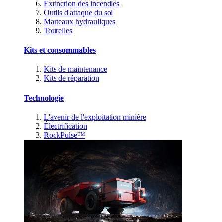
Extinction des incendies
Outils d'attaque du sol
Marteaux hydrauliques
Tourelles
Kits et consommables
Kits de maintenance
Kits de réparation
Technologie
L'avenir de l'exploitation minière
Électrification
RockPulse™