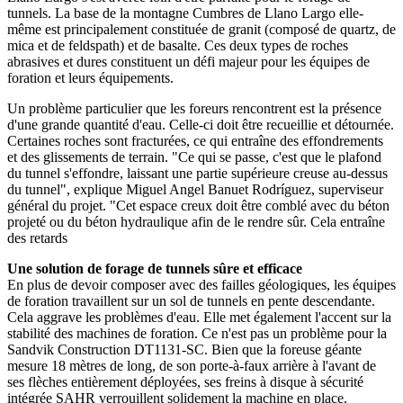
tunnels. La base de la montagne Cumbres de Llano Largo elle-
même est principalement constituée de granit (composé de quartz, de
mica et de feldspath) et de basalte. Ces deux types de roches
abrasives et dures constituent un défi majeur pour les équipes de
foration et leurs équipements.
Un problème particulier que les foreurs rencontrent est la présence
d'une grande quantité d'eau. Celle-ci doit être recueillie et détournée.
Certaines roches sont fracturées, ce qui entraîne des effondrements
et des glissements de terrain. "Ce qui se passe, c'est que le plafond
du tunnel s'effondre, laissant une partie supérieure creuse au-dessus
du tunnel", explique Miguel Angel Banuet Rodríguez, superviseur
général du projet. "Cet espace creux doit être comblé avec du béton
projeté ou du béton hydraulique afin de le rendre sûr. Cela entraîne
des retards
Une solution de forage de tunnels sûre et efficace
En plus de devoir composer avec des failles géologiques, les équipes
de foration travaillent sur un sol de tunnels en pente descendante.
Cela aggrave les problèmes d'eau. Elle met également l'accent sur la
stabilité des machines de foration. Ce n'est pas un problème pour la
Sandvik Construction DT1131-SC. Bien que la foreuse géante
mesure 18 mètres de long, de son porte-à-faux arrière à l'avant de
ses flèches entièrement déployées, ses freins à disque à sécurité
intégrée SAHR verrouillent solidement la machine en place.