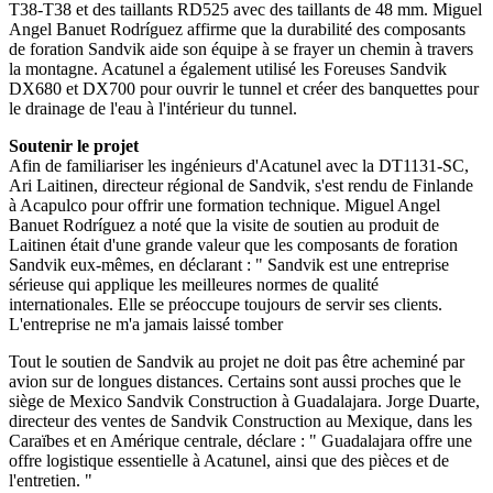
T38-T38 et des taillants RD525 avec des taillants de 48 mm. Miguel
Angel Banuet Rodríguez affirme que la durabilité des composants
de foration Sandvik aide son équipe à se frayer un chemin à travers
la montagne. Acatunel a également utilisé les Foreuses Sandvik
DX680 et DX700 pour ouvrir le tunnel et créer des banquettes pour
le drainage de l'eau à l'intérieur du tunnel.
Soutenir le projet
Afin de familiariser les ingénieurs d'Acatunel avec la DT1131-SC,
Ari Laitinen, directeur régional de Sandvik, s'est rendu de Finlande
à Acapulco pour offrir une formation technique. Miguel Angel
Banuet Rodríguez a noté que la visite de soutien au produit de
Laitinen était d'une grande valeur que les composants de foration
Sandvik eux-mêmes, en déclarant : " Sandvik est une entreprise
sérieuse qui applique les meilleures normes de qualité
internationales. Elle se préoccupe toujours de servir ses clients.
L'entreprise ne m'a jamais laissé tomber
Tout le soutien de Sandvik au projet ne doit pas être acheminé par
avion sur de longues distances. Certains sont aussi proches que le
siège de Mexico Sandvik Construction à Guadalajara. Jorge Duarte,
directeur des ventes de Sandvik Construction au Mexique, dans les
Caraïbes et en Amérique centrale, déclare : " Guadalajara offre une
offre logistique essentielle à Acatunel, ainsi que des pièces et de
l'entretien. "