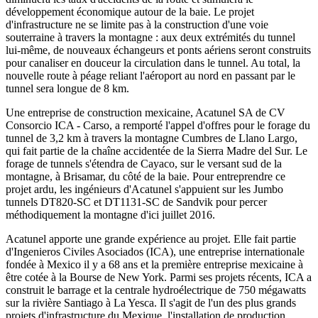
développement économique autour de la baie. Le projet
d'infrastructure ne se limite pas à la construction d'une voie
souterraine à travers la montagne : aux deux extrémités du tunnel
lui-même, de nouveaux échangeurs et ponts aériens seront construits
pour canaliser en douceur la circulation dans le tunnel. Au total, la
nouvelle route à péage reliant l'aéroport au nord en passant par le
tunnel sera longue de 8 km.
Une entreprise de construction mexicaine, Acatunel SA de CV
Consorcio ICA - Carso, a remporté l'appel d'offres pour le forage du
tunnel de 3,2 km à travers la montagne Cumbres de Llano Largo,
qui fait partie de la chaîne accidentée de la Sierra Madre del Sur. Le
forage de tunnels s'étendra de Cayaco, sur le versant sud de la
montagne, à Brisamar, du côté de la baie. Pour entreprendre ce
projet ardu, les ingénieurs d'Acatunel s'appuient sur les Jumbo
tunnels DT820-SC et DT1131-SC de Sandvik pour percer
méthodiquement la montagne d'ici juillet 2016.
Acatunel apporte une grande expérience au projet. Elle fait partie
d'Ingenieros Civiles Asociados (ICA), une entreprise internationale
fondée à Mexico il y a 68 ans et la première entreprise mexicaine à
être cotée à la Bourse de New York. Parmi ses projets récents, ICA a
construit le barrage et la centrale hydroélectrique de 750 mégawatts
sur la rivière Santiago à La Yesca. Il s'agit de l'un des plus grands
projets d'infrastructure du Mexique, l'installation de production