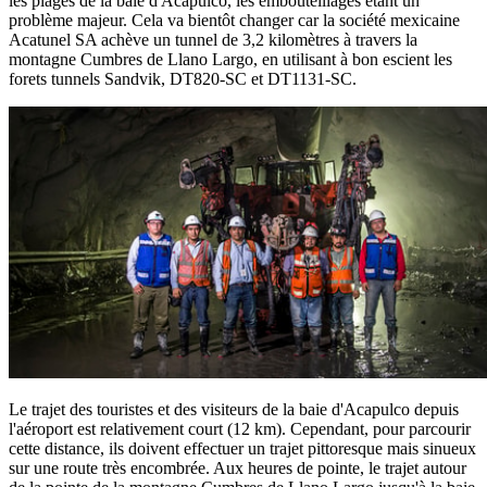
les plages de la baie d'Acapulco, les embouteillages étant un
problème majeur. Cela va bientôt changer car la société mexicaine
Acatunel SA achève un tunnel de 3,2 kilomètres à travers la
montagne Cumbres de Llano Largo, en utilisant à bon escient les
forets tunnels Sandvik, DT820-SC et DT1131-SC.
Le trajet des touristes et des visiteurs de la baie d'Acapulco depuis
l'aéroport est relativement court (12 km). Cependant, pour parcourir
cette distance, ils doivent effectuer un trajet pittoresque mais sinueux
sur une route très encombrée. Aux heures de pointe, le trajet autour