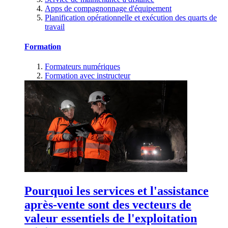
Apps de compagnonnage d'équipement
Planification opérationnelle et exécution des quarts de
travail
Formation
Formateurs numériques
Formation avec instructeur
Pourquoi les services et l'assistance
après-vente sont des vecteurs de
valeur essentiels de l'exploitation