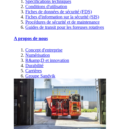
Spécifications techniques
Conditions d'utilisation
Fiches de données de sécurité (FDS)
Fiches d'information sur la sécurité (SIS)
Procédures de sécurité et de maintenance
Guides de transit pour les foreuses rotatives
A propos de nous
Concept d'entreprise
Numérisation
R&amp;D et innovation
Durabilité
Carrières
Groupe Sandvik