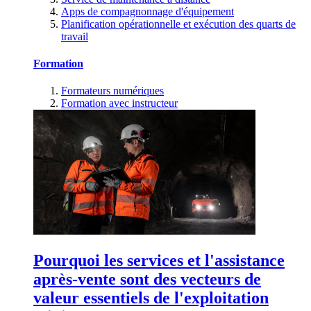
Apps de compagnonnage d'équipement
Planification opérationnelle et exécution des quarts de
travail
Formation
Formateurs numériques
Formation avec instructeur
Pourquoi les services et l'assistance
après-vente sont des vecteurs de
valeur essentiels de l'exploitation