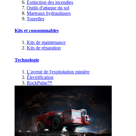
Extinction des incendies
Outils d'attaque du sol
Marteaux hydrauliques
Tourelles
Kits et consommables
Kits de maintenance
Kits de réparation
Technologie
L'avenir de l'exploitation minière
Électrification
RockPulse™