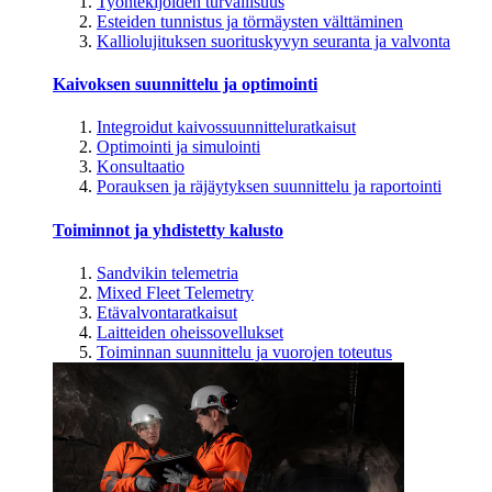
Työntekijöiden turvallisuus
Esteiden tunnistus ja törmäysten välttäminen
Kalliolujituksen suorituskyvyn seuranta ja valvonta
Kaivoksen suunnittelu ja optimointi
Integroidut kaivossuunnitteluratkaisut
Optimointi ja simulointi
Konsultaatio
Porauksen ja räjäytyksen suunnittelu ja raportointi
Toiminnot ja yhdistetty kalusto
Sandvikin telemetria
Mixed Fleet Telemetry
Etävalvontaratkaisut
Laitteiden oheissovellukset
Toiminnan suunnittelu ja vuorojen toteutus