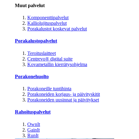
Muut palvelut
Komponenttipalvelut
Kalliolujituspalvelut
Porakalustot koskevat palvelut
Porakalustopalvelut
Teroituslaitteet
Centrevo® digital suite
Kovametallin kierrätysohjelma
Porakonehuolto
Porakoneille tuntihinta
Porakoneiden korjaus- ja päivityskitit
Porakoneiden uusinnat ja päivitykset
Rahoituspalvelut
OwnIt
GainIt
RunIt