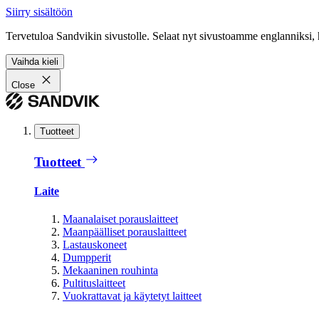
Siirry sisältöön
Tervetuloa Sandvikin sivustolle. Selaat nyt sivustoamme englanniksi, 
Vaihda kieli
Close
Tuotteet
Tuotteet
Laite
Maanalaiset porauslaitteet
Maanpäälliset porauslaitteet
Lastauskoneet
Dumpperit
Mekaaninen rouhinta
Pultituslaitteet
Vuokrattavat ja käytetyt laitteet