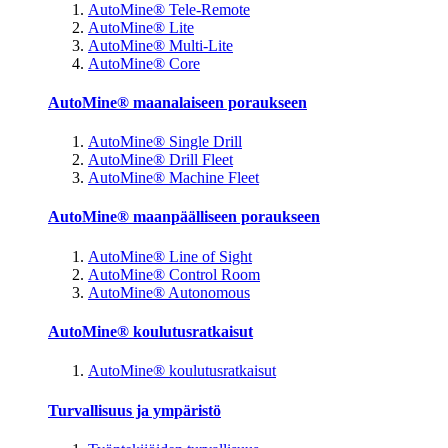
AutoMine® Tele-Remote
AutoMine® Lite
AutoMine® Multi-Lite
AutoMine® Core
AutoMine® maanalaiseen poraukseen
AutoMine® Single Drill
AutoMine® Drill Fleet
AutoMine® Machine Fleet
AutoMine® maanpäälliseen poraukseen
AutoMine® Line of Sight
AutoMine® Control Room
AutoMine® Autonomous
AutoMine® koulutusratkaisut
AutoMine® koulutusratkaisut
Turvallisuus ja ympäristö