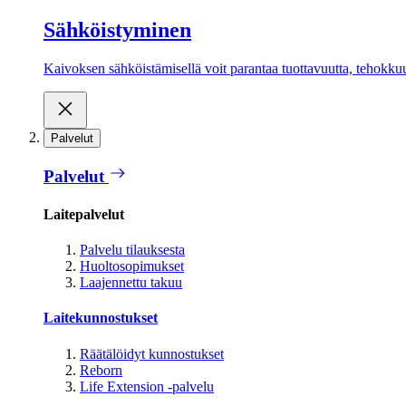
Sähköistyminen
Kaivoksen sähköistämisellä voit parantaa tuottavuutta, tehokkuutt
Palvelut
Palvelut
Laitepalvelut
Palvelu tilauksesta
Huoltosopimukset
Laajennettu takuu
Laitekunnostukset
Räätälöidyt kunnostukset
Reborn
Life Extension -palvelu