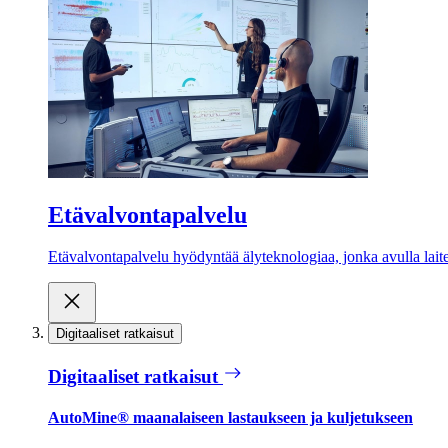
Etävalvontapalvelu
Etävalvontapalvelu hyödyntää älyteknologiaa, jonka avulla laite
Digitaaliset ratkaisut
Digitaaliset ratkaisut
AutoMine® maanalaiseen lastaukseen ja kuljetukseen