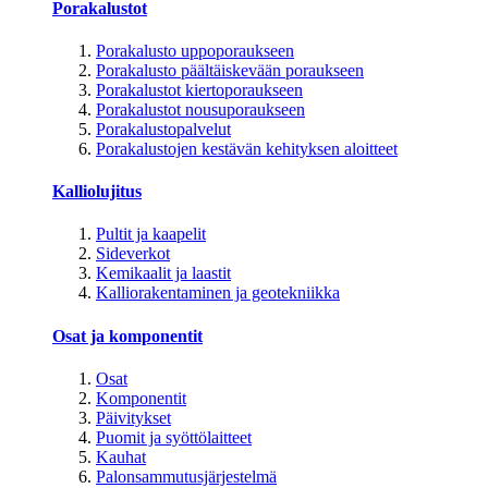
Porakalustot
Porakalusto uppoporaukseen
Porakalusto päältäiskevään poraukseen
Porakalustot kiertoporaukseen
Porakalustot nousuporaukseen
Porakalustopalvelut
Porakalustojen kestävän kehityksen aloitteet
Kalliolujitus
Pultit ja kaapelit
Sideverkot
Kemikaalit ja laastit
Kalliorakentaminen ja geotekniikka
Osat ja komponentit
Osat
Komponentit
Päivitykset
Puomit ja syöttölaitteet
Kauhat
Palonsammutusjärjestelmä