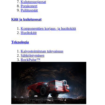
Kulutussuojaosat
Porakoneet
Pultituspäät
Kitit ja kulutusosat
Komponenttien korjaus- ja huoltokitit
Huoltokitit
Teknologia
Kaivostoiminnan tulevaisuus
Sähköistyminen
RockPulse™