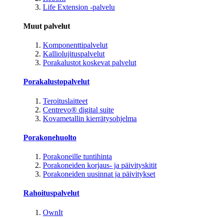
Life Extension -palvelu
Muut palvelut
Komponenttipalvelut
Kalliolujituspalvelut
Porakalustot koskevat palvelut
Porakalustopalvelut
Teroituslaitteet
Centrevo® digital suite
Kovametallin kierrätysohjelma
Porakonehuolto
Porakoneille tuntihinta
Porakoneiden korjaus- ja päivityskitit
Porakoneiden uusinnat ja päivitykset
Rahoituspalvelut
OwnIt