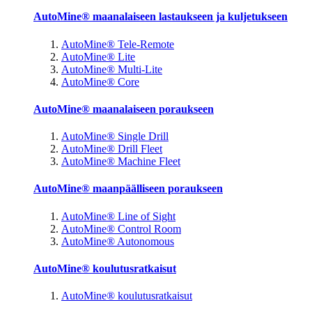
AutoMine® maanalaiseen lastaukseen ja kuljetukseen
AutoMine® Tele-Remote
AutoMine® Lite
AutoMine® Multi-Lite
AutoMine® Core
AutoMine® maanalaiseen poraukseen
AutoMine® Single Drill
AutoMine® Drill Fleet
AutoMine® Machine Fleet
AutoMine® maanpäälliseen poraukseen
AutoMine® Line of Sight
AutoMine® Control Room
AutoMine® Autonomous
AutoMine® koulutusratkaisut
AutoMine® koulutusratkaisut