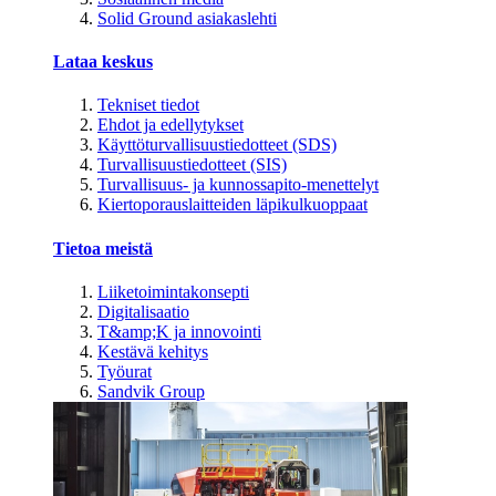
Solid Ground asiakaslehti
Lataa keskus
Tekniset tiedot
Ehdot ja edellytykset
Käyttöturvallisuustiedotteet (SDS)
Turvallisuustiedotteet (SIS)
Turvallisuus- ja kunnossapito-menettelyt
Kiertoporauslaitteiden läpikulkuoppaat
Tietoa meistä
Liiketoimintakonsepti
Digitalisaatio
T&amp;K ja innovointi
Kestävä kehitys
Työurat
Sandvik Group