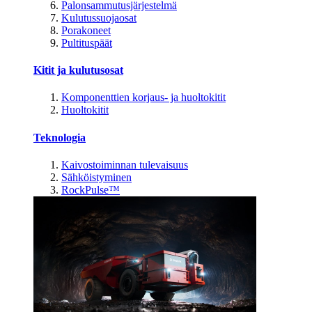
Palonsammutusjärjestelmä
Kulutussuojaosat
Porakoneet
Pultituspäät
Kitit ja kulutusosat
Komponenttien korjaus- ja huoltokitit
Huoltokitit
Teknologia
Kaivostoiminnan tulevaisuus
Sähköistyminen
RockPulse™