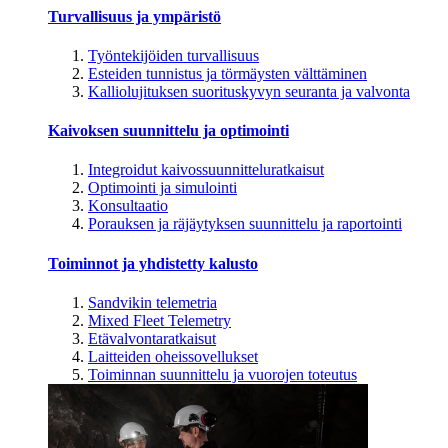
Turvallisuus ja ympäristö
Työntekijöiden turvallisuus
Esteiden tunnistus ja törmäysten välttäminen
Kalliolujituksen suorituskyvyn seuranta ja valvonta
Kaivoksen suunnittelu ja optimointi
Integroidut kaivossuunnitteluratkaisut
Optimointi ja simulointi
Konsultaatio
Porauksen ja räjäytyksen suunnittelu ja raportointi
Toiminnot ja yhdistetty kalusto
Sandvikin telemetria
Mixed Fleet Telemetry
Etävalvontaratkaisut
Laitteiden oheissovellukset
Toiminnan suunnittelu ja vuorojen toteutus