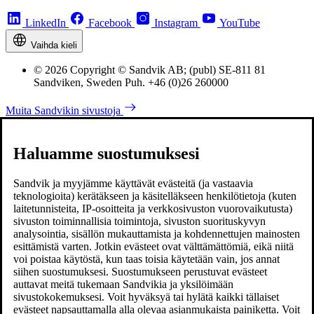
LinkedIn
Facebook
Instagram
YouTube
Vaihda kieli
© 2026 Copyright © Sandvik AB; (publ) SE-811 81
Sandviken, Sweden Puh. +46 (0)26 260000
Muita Sandvikin sivustoja
Haluamme suostumuksesi
Sandvik ja myyjämme käyttävät evästeitä (ja vastaavia
teknologioita) kerätäkseen ja käsitelläkseen henkilötietoja (kuten
laitetunnisteita, IP-osoitteita ja verkkosivuston vuorovaikutusta)
sivuston toiminnallisia toimintoja, sivuston suorituskyvyn
analysointia, sisällön mukauttamista ja kohdennettujen mainosten
esittämistä varten. Jotkin evästeet ovat välttämättömiä, eikä niitä
voi poistaa käytöstä, kun taas toisia käytetään vain, jos annat
siihen suostumuksesi. Suostumukseen perustuvat evästeet
auttavat meitä tukemaan Sandvikia ja yksilöimään
sivustokokemuksesi. Voit hyväksyä tai hylätä kaikki tällaiset
evästeet napsauttamalla alla olevaa asianmukaista painiketta. Voit