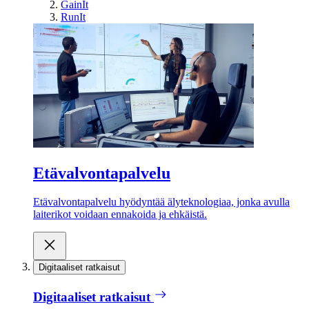
GainIt
RunIt
Etävalvontapalvelu
Etävalvontapalvelu hyödyntää älyteknologiaa, jonka avulla
laiterikot voidaan ennakoida ja ehkäistä.
Digitaaliset ratkaisut
Digitaaliset ratkaisut