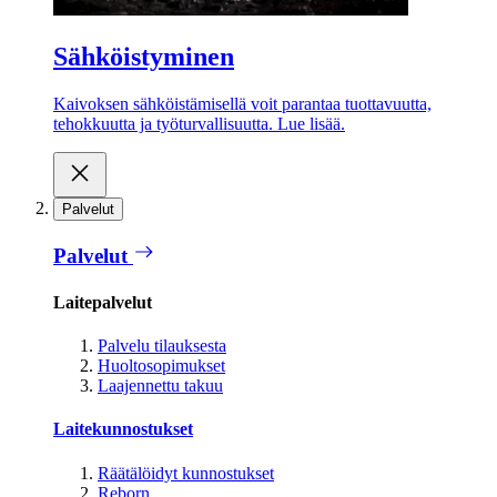
Sähköistyminen
Kaivoksen sähköistämisellä voit parantaa tuottavuutta,
tehokkuutta ja työturvallisuutta. Lue lisää.
Palvelut
Palvelut
Laitepalvelut
Palvelu tilauksesta
Huoltosopimukset
Laajennettu takuu
Laitekunnostukset
Räätälöidyt kunnostukset
Reborn