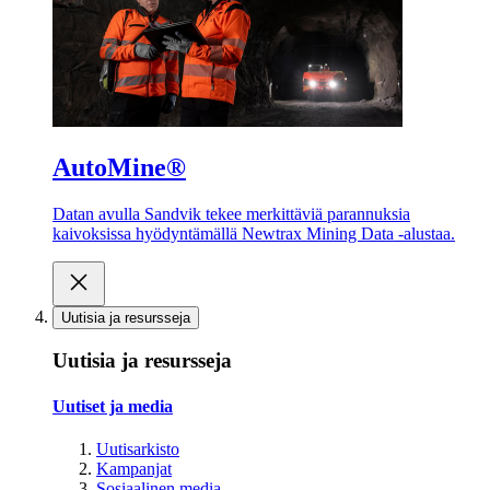
AutoMine®
Datan avulla Sandvik tekee merkittäviä parannuksia
kaivoksissa hyödyntämällä Newtrax Mining Data -alustaa.
Uutisia ja resursseja
Uutisia ja resursseja
Uutiset ja media
Uutisarkisto
Kampanjat
Sosiaalinen media