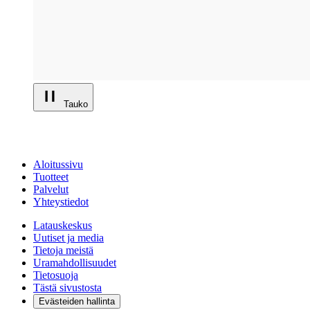
Tauko
Aloitussivu
Tuotteet
Palvelut
Yhteystiedot
Latauskeskus
Uutiset ja media
Tietoja meistä
Uramahdollisuudet
Tietosuoja
Tästä sivustosta
Evästeiden hallinta