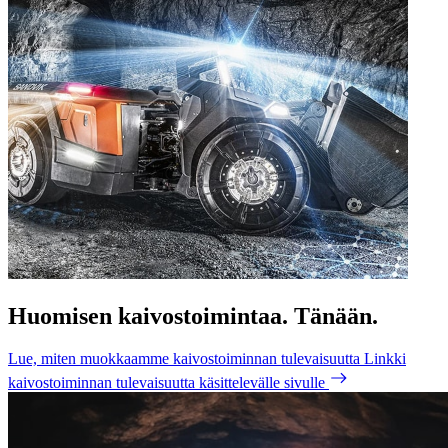
Huomisen kaivostoimintaa. Tänään.
Lue, miten muokkaamme kaivostoiminnan tulevaisuutta
Linkki
kaivostoiminnan tulevaisuutta käsittelevälle sivulle