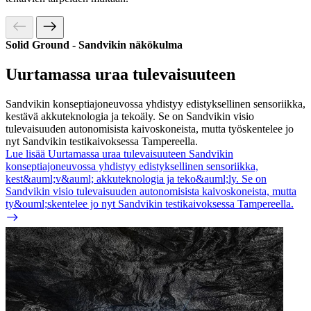
Solid Ground - Sandvikin näkökulma
Uurtamassa uraa tulevaisuuteen
Sandvikin konseptiajoneuvossa yhdistyy edistyksellinen sensoriikka,
kestävä akkuteknologia ja tekoäly. Se on Sandvikin visio
tulevaisuuden autonomisista kaivoskoneista, mutta työskentelee jo
nyt Sandvikin testikaivoksessa Tampereella.
Lue lisää Uurtamassa uraa tulevaisuuteen
Sandvikin
konseptiajoneuvossa yhdistyy edistyksellinen sensoriikka,
kest&auml;v&auml; akkuteknologia ja teko&auml;ly. Se on
Sandvikin visio tulevaisuuden autonomisista kaivoskoneista, mutta
ty&ouml;skentelee jo nyt Sandvikin testikaivoksessa Tampereella.