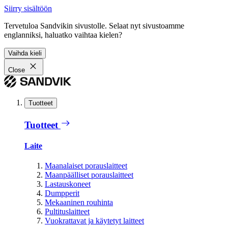
Siirry sisältöön
Tervetuloa Sandvikin sivustolle. Selaat nyt sivustoamme
englanniksi, haluatko vaihtaa kielen?
Vaihda kieli
Close
Tuotteet
Tuotteet
Laite
Maanalaiset porauslaitteet
Maanpäälliset porauslaitteet
Lastauskoneet
Dumpperit
Mekaaninen rouhinta
Pultituslaitteet
Vuokrattavat ja käytetyt laitteet