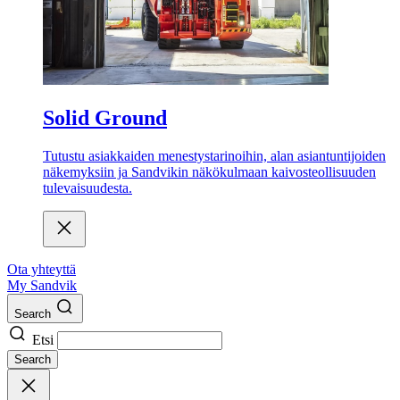
Solid Ground
Tutustu asiakkaiden menestystarinoihin, alan asiantuntijoiden
näkemyksiin ja Sandvikin näkökulmaan kaivosteollisuuden
tulevaisuudesta.
Ota yhteyttä
My Sandvik
Search
Etsi
Search