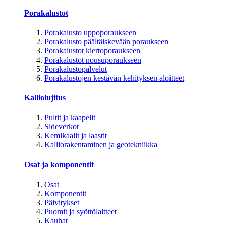
Porakalustot
Porakalusto uppoporaukseen
Porakalusto päältäiskevään poraukseen
Porakalustot kiertoporaukseen
Porakalustot nousuporaukseen
Porakalustopalvelut
Porakalustojen kestävän kehityksen aloitteet
Kalliolujitus
Pultit ja kaapelit
Sideverkot
Kemikaalit ja laastit
Kalliorakentaminen ja geotekniikka
Osat ja komponentit
Osat
Komponentit
Päivitykset
Puomit ja syöttölaitteet
Kauhat