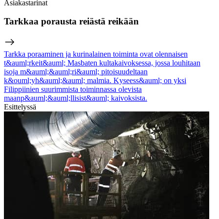
Asiakastarinat
Tarkkaa porausta reiästä reikään
Tarkka poraaminen ja kurinalainen toiminta ovat olennaisen
t&auml;rkeit&auml; Masbaten kultakaivoksessa, jossa louhitaan
isoja m&auml;&auml;ri&auml; pitoisuudeltaan
k&ouml;yh&auml;&auml; malmia. Kyseess&auml; on yksi
Filippiinien suurimmista toiminnassa olevista
maanp&auml;&auml;llisist&auml; kaivoksista.
Esittelyssä