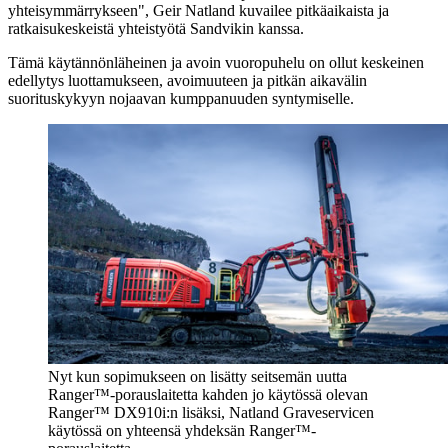
yhteisymmärrykseen", Geir Natland kuvailee pitkäaikaista ja
ratkaisukeskeistä yhteistyötä Sandvikin kanssa.
Tämä käytännönläheinen ja avoin vuoropuhelu on ollut keskeinen
edellytys luottamukseen, avoimuuteen ja pitkän aikavälin
suorituskykyyn nojaavan kumppanuuden syntymiselle.
Nyt kun sopimukseen on lisätty seitsemän uutta
Ranger™-porauslaitetta kahden jo käytössä olevan
Ranger™ DX910i:n lisäksi, Natland Graveservicen
käytössä on yhteensä yhdeksän Ranger™-