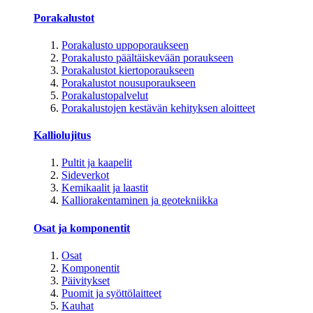
Porakalustot
Porakalusto uppoporaukseen
Porakalusto päältäiskevään poraukseen
Porakalustot kiertoporaukseen
Porakalustot nousuporaukseen
Porakalustopalvelut
Porakalustojen kestävän kehityksen aloitteet
Kalliolujitus
Pultit ja kaapelit
Sideverkot
Kemikaalit ja laastit
Kalliorakentaminen ja geotekniikka
Osat ja komponentit
Osat
Komponentit
Päivitykset
Puomit ja syöttölaitteet
Kauhat