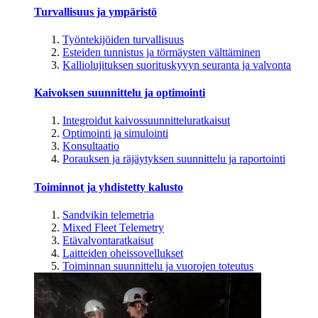
Turvallisuus ja ympäristö
Työntekijöiden turvallisuus
Esteiden tunnistus ja törmäysten välttäminen
Kalliolujituksen suorituskyvyn seuranta ja valvonta
Kaivoksen suunnittelu ja optimointi
Integroidut kaivossuunnitteluratkaisut
Optimointi ja simulointi
Konsultaatio
Porauksen ja räjäytyksen suunnittelu ja raportointi
Toiminnot ja yhdistetty kalusto
Sandvikin telemetria
Mixed Fleet Telemetry
Etävalvontaratkaisut
Laitteiden oheissovellukset
Toiminnan suunnittelu ja vuorojen toteutus