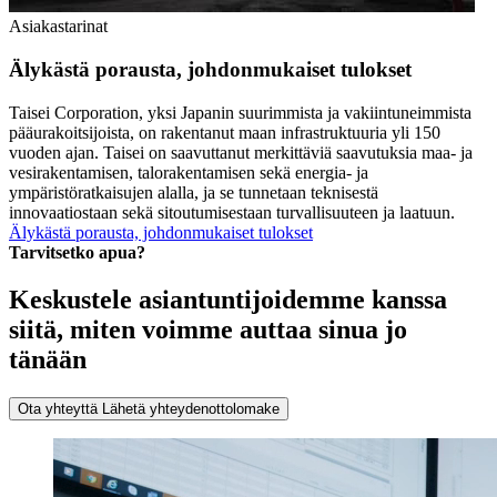
Asiakastarinat
Älykästä porausta, johdonmukaiset tulokset
Taisei Corporation, yksi Japanin suurimmista ja vakiintuneimmista
pääurakoitsijoista, on rakentanut maan infrastruktuuria yli 150
vuoden ajan. Taisei on saavuttanut merkittäviä saavutuksia maa- ja
vesirakentamisen, talorakentamisen sekä energia- ja
ympäristöratkaisujen alalla, ja se tunnetaan teknisestä
innovaatiostaan sekä sitoutumisestaan turvallisuuteen ja laatuun.
Älykästä porausta, johdonmukaiset tulokset
Tarvitsetko apua?
Keskustele asiantuntijoidemme kanssa
siitä, miten voimme auttaa sinua jo
tänään
Ota yhteyttä
Lähetä yhteydenottolomake