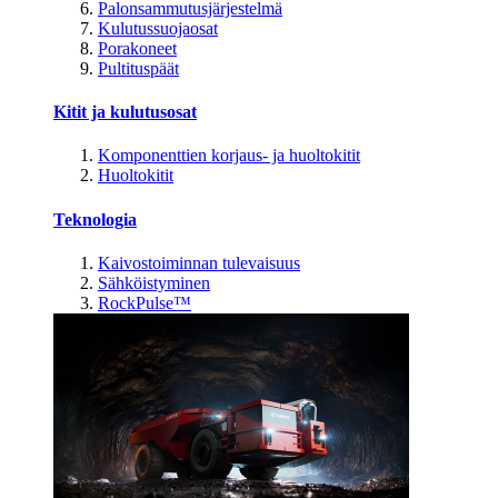
Palonsammutusjärjestelmä
Kulutussuojaosat
Porakoneet
Pultituspäät
Kitit ja kulutusosat
Komponenttien korjaus- ja huoltokitit
Huoltokitit
Teknologia
Kaivostoiminnan tulevaisuus
Sähköistyminen
RockPulse™