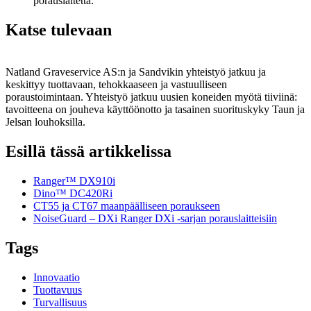
porauslaitetta.
Katse tulevaan
Natland Graveservice AS:n ja Sandvikin yhteistyö jatkuu ja
keskittyy tuottavaan, tehokkaaseen ja vastuulliseen
poraustoimintaan. Yhteistyö jatkuu uusien koneiden myötä tiiviinä:
tavoitteena on jouheva käyttöönotto ja tasainen suorituskyky Taun ja
Jelsan louhoksilla.
Esillä tässä artikkelissa
Ranger™ DX910i
Dino™ DC420Ri
CT55 ja CT67 maanpäälliseen poraukseen
NoiseGuard – DXi Ranger DXi -sarjan porauslaitteisiin
Tags
Innovaatio
Tuottavuus
Turvallisuus