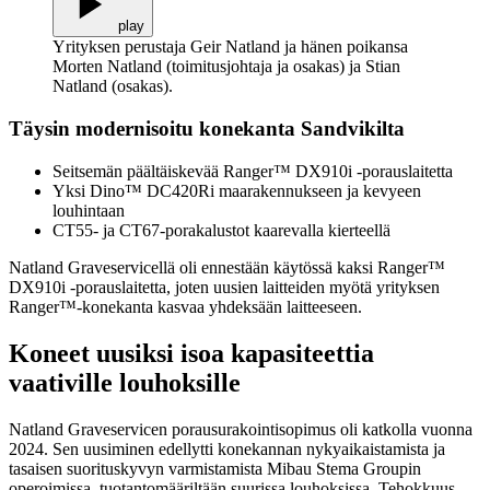
play
Yrityksen perustaja Geir Natland ja hänen poikansa
Morten Natland (toimitusjohtaja ja osakas) ja Stian
Natland (osakas).
Täysin modernisoitu konekanta Sandvikilta
Seitsemän päältäiskevää Ranger™ DX910i -porauslaitetta
Yksi Dino™ DC420Ri maarakennukseen ja kevyeen
louhintaan
CT55- ja CT67-porakalustot kaarevalla kierteellä
Natland Graveservicellä oli ennestään käytössä kaksi Ranger™
DX910i -porauslaitetta, joten uusien laitteiden myötä yrityksen
Ranger™-konekanta kasvaa yhdeksään laitteeseen.
Koneet uusiksi isoa kapasiteettia
vaativille louhoksille
Natland Graveservicen porausurakointisopimus oli katkolla vuonna
2024. Sen uusiminen edellytti konekannan nykyaikaistamista ja
tasaisen suorituskyvyn varmistamista Mibau Stema Groupin
operoimissa, tuotantomääriltään suurissa louhoksissa. Tehokkuus,