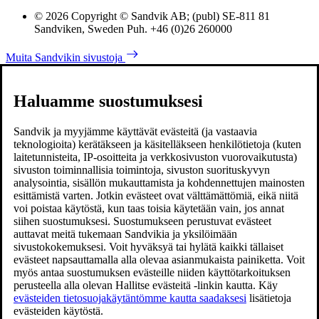
© 2026 Copyright © Sandvik AB; (publ) SE-811 81
Sandviken, Sweden Puh. +46 (0)26 260000
Muita Sandvikin sivustoja
Haluamme suostumuksesi
Sandvik ja myyjämme käyttävät evästeitä (ja vastaavia
teknologioita) kerätäkseen ja käsitelläkseen henkilötietoja (kuten
laitetunnisteita, IP-osoitteita ja verkkosivuston vuorovaikutusta)
sivuston toiminnallisia toimintoja, sivuston suorituskyvyn
analysointia, sisällön mukauttamista ja kohdennettujen mainosten
esittämistä varten. Jotkin evästeet ovat välttämättömiä, eikä niitä
voi poistaa käytöstä, kun taas toisia käytetään vain, jos annat
siihen suostumuksesi. Suostumukseen perustuvat evästeet
auttavat meitä tukemaan Sandvikia ja yksilöimään
sivustokokemuksesi. Voit hyväksyä tai hylätä kaikki tällaiset
evästeet napsauttamalla alla olevaa asianmukaista painiketta. Voit
myös antaa suostumuksen evästeille niiden käyttötarkoituksen
perusteella alla olevan Hallitse evästeitä -linkin kautta. Käy
evästeiden tietosuojakäytäntömme kautta saadaksesi
lisätietoja
evästeiden käytöstä.