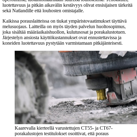
luotettavuus ja pitkän aikavälin kestävyys olivat ensisijaisen tärkeitä
sekä Natlandille että louhosten omistajalle.
Kaikissa porauslaitteissa on tiukat ympäristovaatimukset täyttävä
melusuojaus. Laitteilla on myös täyden palvelun huoltosopimus,
joka sisältää määräaikaishuollon, kulutusosat ja porakalustotuen.
Järjestelyn ansiosta käyttökustannukset ovat ennustettavissa ja
koneiden luotettavuus pystytään varmistamaan pitkäjänteisesti.
Kaarevalla kierteellä varustettujen CT55- ja CT67-
porakalustojen testitulokset osoittivat, että poraus