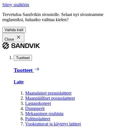
Siirry sisältöön
Tervetuloa Sandvikin sivustolle. Selaat nyt sivustoamme
englanniksi, haluatko vaihtaa kielen?
Vaihda kieli
Close
Tuotteet
Tuotteet
Laite
Maanalaiset porauslaitteet
Maanpäälliset porauslaitteet
Lastauskoneet
Dumpperit
Mekaaninen rouhinta
Pultituslaitteet
Vuokrattavat ja käytetyt laitteet