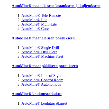
AutoMine® maanalaiseen lastaukseen ja kuljetukseen
AutoMine® Tele-Remote
AutoMine® Lite
AutoMine® Multi-Lite
AutoMine® Core
AutoMine® maanalaiseen poraukseen
AutoMine® Single Drill
AutoMine® Drill Fleet
AutoMine® Machine Fleet
AutoMine® maanpäälliseen poraukseen
AutoMine® Line of Sight
AutoMine® Control Room
AutoMine® Autonomous
AutoMine® koulutusratkaisut
AutoMine® koulutusratkaisut