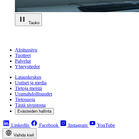
Tauko
Aloitussivu
Tuotteet
Palvelut
Yhteystiedot
Latauskeskus
Uutiset ja media
Tietoja meistä
Uramahdollisuudet
Tietosuoja
Tästä sivustosta
Evästeiden hallinta
LinkedIn
Facebook
Instagram
YouTube
Vaihda kieli