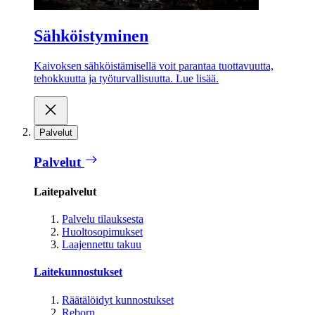
Sähköistyminen
Kaivoksen sähköistämisellä voit parantaa tuottavuutta,
tehokkuutta ja työturvallisuutta. Lue lisää.
Palvelut
Palvelut
Laitepalvelut
Palvelu tilauksesta
Huoltosopimukset
Laajennettu takuu
Laitekunnostukset
Räätälöidyt kunnostukset
Reborn