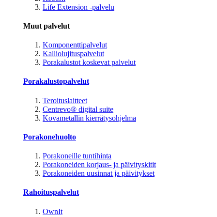
Life Extension -palvelu
Muut palvelut
Komponenttipalvelut
Kalliolujituspalvelut
Porakalustot koskevat palvelut
Porakalustopalvelut
Teroituslaitteet
Centrevo® digital suite
Kovametallin kierrätysohjelma
Porakonehuolto
Porakoneille tuntihinta
Porakoneiden korjaus- ja päivityskitit
Porakoneiden uusinnat ja päivitykset
Rahoituspalvelut
OwnIt