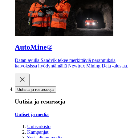
AutoMine®
Datan avulla Sandvik tekee merkittäviä parannuksia
kaivoksissa hyödyntämällä Newtrax Mining Data -alustaa.
Uutisia ja resursseja
Uutisia ja resursseja
Uutiset ja media
Uutisarkisto
Kampanjat
Sosiaalinen media