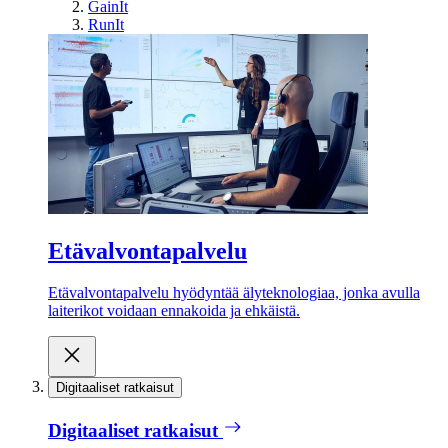
GainIt
RunIt
Etävalvontapalvelu
Etävalvontapalvelu hyödyntää älyteknologiaa, jonka avulla
laiterikot voidaan ennakoida ja ehkäistä.
Digitaaliset ratkaisut
Digitaaliset ratkaisut