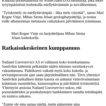
Kaikissa porauslaitteissa on NoiseGuard-DXi-melusuoja, joka tekee
työympäristöstä louhoksilla miellyttävämmän ja turvallisemman.
"Työskentely on miellyttävämpää – liika melu väsyttää", sanoo Mari
Rogne Vinje, Mibau Stema Jelsan geologiharjoittelija, ja nostaa
esille alhaisemman melutason vaikutuksen päivittäiseen toimintaan.
Mari Rogne Vinje on harjoittelijana Mibau Stema
Jelsan louhoksella.
Ratkaisukeskeinen kumppanuus
Natland Graveservice AS ei vaihtanut koko konekantaansa
Sandvikin laitteisiin pelkästään niiden teknisen suorituskyvyn
vakuuttamana. Päätökseen vaikutti myös koko kokeilu- ja
arviointiprosessin ajan saatu järjestelmällinen tuki. Tiivis yhteistyö
Sandvikin paikallisen tiimin kanssa on auttanut virtaviivaistamaan
toiminnan suunnittelua, kunnossapitoa ja päivittäistä työskentelyä.
Yhteistyön ansiosta Natland Graveservice uskoo, että
porauslaitteiden ja porakalustojen hankkiminen samalta toimittajalta
on toimiva ratkaisu.
"Emme ole aina samaa mieltä, mutta pääsemme aina