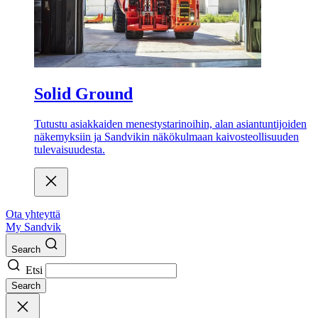
Solid Ground
Tutustu asiakkaiden menestystarinoihin, alan asiantuntijoiden
näkemyksiin ja Sandvikin näkökulmaan kaivosteollisuuden
tulevaisuudesta.
Ota yhteyttä
My Sandvik
Search
Etsi
Search