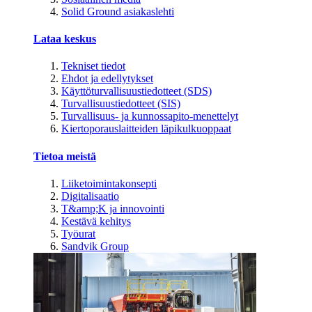
Solid Ground asiakaslehti
Lataa keskus
Tekniset tiedot
Ehdot ja edellytykset
Käyttöturvallisuustiedotteet (SDS)
Turvallisuustiedotteet (SIS)
Turvallisuus- ja kunnossapito-menettelyt
Kiertoporauslaitteiden läpikulkuoppaat
Tietoa meistä
Liiketoimintakonsepti
Digitalisaatio
T&amp;K ja innovointi
Kestävä kehitys
Työurat
Sandvik Group