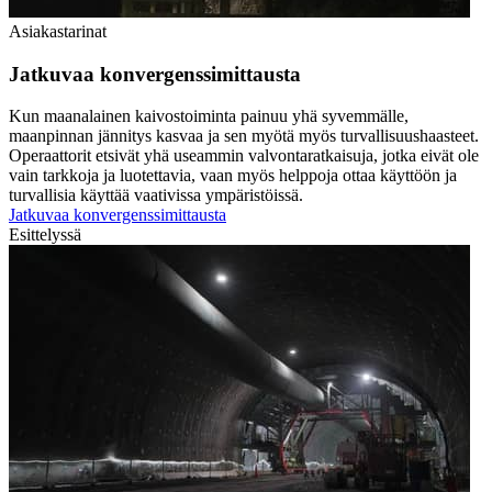
Asiakastarinat
Jatkuvaa konvergenssimittausta
Kun maanalainen kaivostoiminta painuu yhä syvemmälle,
maanpinnan jännitys kasvaa ja sen myötä myös turvallisuushaasteet.
Operaattorit etsivät yhä useammin valvontaratkaisuja, jotka eivät ole
vain tarkkoja ja luotettavia, vaan myös helppoja ottaa käyttöön ja
turvallisia käyttää vaativissa ympäristöissä.
Jatkuvaa konvergenssimittausta
Esittelyssä