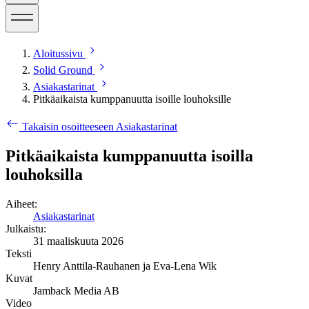
Aloitussivu
Solid Ground
Asiakastarinat
Pitkäaikaista kumppanuutta isoille louhoksille
Takaisin osoitteeseen Asiakastarinat
Pitkäaikaista kumppanuutta isoilla
louhoksilla
Aiheet:
Asiakastarinat
Julkaistu:
31 maaliskuuta 2026
Teksti
Henry Anttila-Rauhanen ja Eva-Lena Wik
Kuvat
Jamback Media AB
Video