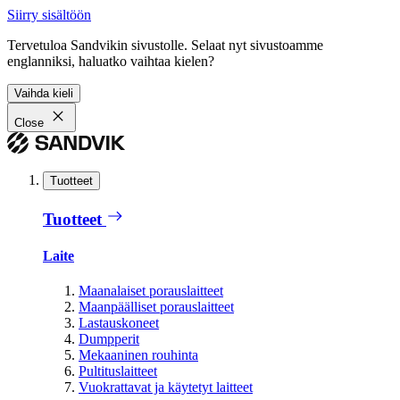
Siirry sisältöön
Tervetuloa Sandvikin sivustolle. Selaat nyt sivustoamme
englanniksi, haluatko vaihtaa kielen?
Vaihda kieli
Close
Tuotteet
Tuotteet
Laite
Maanalaiset porauslaitteet
Maanpäälliset porauslaitteet
Lastauskoneet
Dumpperit
Mekaaninen rouhinta
Pultituslaitteet
Vuokrattavat ja käytetyt laitteet