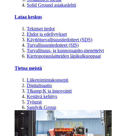
Solid Ground asiakaslehti
Lataa keskus
Tekniset tiedot
Ehdot ja edellytykset
Käyttöturvallisuustiedotteet (SDS)
Turvallisuustiedotteet (SIS)
Turvallisuus- ja kunnossapito-menettelyt
Kiertoporauslaitteiden läpikulkuoppaat
Tietoa meistä
Liiketoimintakonsepti
Digitalisaatio
T&amp;K ja innovointi
Kestävä kehitys
Työurat
Sandvik Group