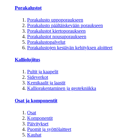
Porakalustot
Porakalusto uppoporaukseen
Porakalusto päältäiskevään poraukseen
Porakalustot kiertoporaukseen
Porakalustot nousuporaukseen
Porakalustopalvelut
Porakalustojen kestävän kehityksen aloitteet
Kalliolujitus
Pultit ja kaapelit
Sideverkot
Kemikaalit ja laastit
Kalliorakentaminen ja geotekniikka
Osat ja komponentit
Osat
Komponentit
Päivitykset
Puomit ja syöttölaitteet
Kauhat