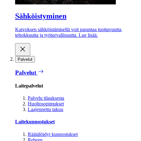
Sähköistyminen
Kaivoksen sähköistämisellä voit parantaa tuottavuutta,
tehokkuutta ja työturvallisuutta. Lue lisää.
Palvelut
Palvelut
Laitepalvelut
Palvelu tilauksesta
Huoltosopimukset
Laajennettu takuu
Laitekunnostukset
Räätälöidyt kunnostukset
Reborn