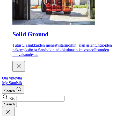
Solid Ground
Tutustu asiakkaiden menestystarinoihin, alan asiantuntijoiden
näkemyksiin ja Sandvikin näkökulmaan kaivosteollisuuden
tulevaisuudesta.
Ota yhteyttä
My Sandvik
Search
Etsi
Search