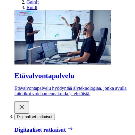
GainIt
RunIt
Etävalvontapalvelu
Etävalvontapalvelu hyödyntää älyteknologiaa, jonka avulla
laiterikot voidaan ennakoida ja ehkäistä.
Digitaaliset ratkaisut
Digitaaliset ratkaisut