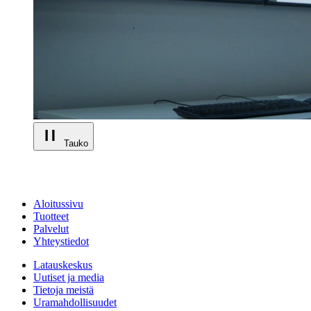
Tauko
Aloitussivu
Tuotteet
Palvelut
Yhteystiedot
Latauskeskus
Uutiset ja media
Tietoja meistä
Uramahdollisuudet