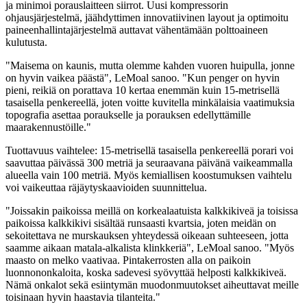
ja minimoi porauslaitteen siirrot. Uusi kompressorin
ohjausjärjestelmä, jäähdyttimen innovatiivinen layout ja optimoitu
paineenhallintajärjestelmä auttavat vähentämään polttoaineen
kulutusta.
"Maisema on kaunis, mutta olemme kahden vuoren huipulla, jonne
on hyvin vaikea päästä", LeMoal sanoo. "Kun penger on hyvin
pieni, reikiä on porattava 10 kertaa enemmän kuin 15-metrisellä
tasaisella penkereellä, joten voitte kuvitella minkälaisia vaatimuksia
topografia asettaa poraukselle ja porauksen edellyttämille
maarakennustöille."
Tuottavuus vaihtelee: 15-metrisellä tasaisella penkereellä porari voi
saavuttaa päivässä 300 metriä ja seuraavana päivänä vaikeammalla
alueella vain 100 metriä. Myös kemiallisen koostumuksen vaihtelu
voi vaikeuttaa räjäytyskaavioiden suunnittelua.
"Joissakin paikoissa meillä on korkealaatuista kalkkikiveä ja toisissa
paikoissa kalkkikivi sisältää runsaasti kvartsia, joten meidän on
sekoitettava ne murskauksen yhteydessä oikeaan suhteeseen, jotta
saamme aikaan matala-alkalista klinkkeriä", LeMoal sanoo. "Myös
maasto on melko vaativaa. Pintakerrosten alla on paikoin
luonnononkaloita, koska sadevesi syövyttää helposti kalkkikiveä.
Nämä onkalot sekä esiintymän muodonmuutokset aiheuttavat meille
toisinaan hyvin haastavia tilanteita."