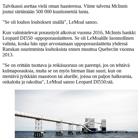
Talvikausi asettaa vielä oman haasteensa. Viime talvena McInnis
joutui siirtämään 500 000 kuutiometriä lunta.
"Se oli louhos louhoksen sisällä", LeMoal sanoo.
Kun valmistelevat poraustyöt alkoivat vuonna 2016, McInnis hankki
Leopard DI550 -uppoporauslaitteen. Se oli LeMoalille luonnollinen
valinta, koska hän oppi arvostamaan uppoporauslaitteita yhdessä
Ranskan suurimmista louhoksista ennen muuttoa Quebeciin vuonna
2013.
"Se on erittäin tuottava ja reikäsuoruus on parempi, jos on tehtävä
kulmaporauksia, mutta se on myös hieman liian suuri, kun on
mentävä jyrkkään maastoon tai alueille, joissa on paljon halkeamia,
onkaloita ja rakoilua", LeMoal sanoo Leopard DI550:stä.