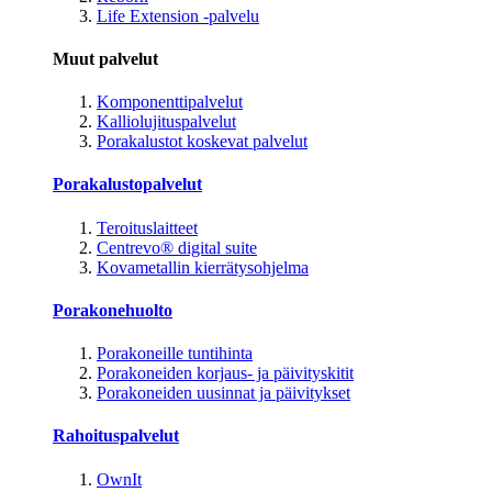
Life Extension -palvelu
Muut palvelut
Komponenttipalvelut
Kalliolujituspalvelut
Porakalustot koskevat palvelut
Porakalustopalvelut
Teroituslaitteet
Centrevo® digital suite
Kovametallin kierrätysohjelma
Porakonehuolto
Porakoneille tuntihinta
Porakoneiden korjaus- ja päivityskitit
Porakoneiden uusinnat ja päivitykset
Rahoituspalvelut
OwnIt