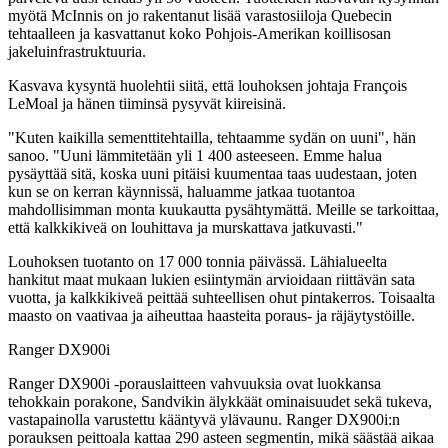
myötä McInnis on jo rakentanut lisää varastosiiloja Quebecin
tehtaalleen ja kasvattanut koko Pohjois-Amerikan koillisosan
jakeluinfrastruktuuria.
Kasvava kysyntä huolehtii siitä, että louhoksen johtaja François
LeMoal ja hänen tiiminsä pysyvät kiireisinä.
"Kuten kaikilla sementtitehtailla, tehtaamme sydän on uuni", hän
sanoo. "Uuni lämmitetään yli 1 400 asteeseen. Emme halua
pysäyttää sitä, koska uuni pitäisi kuumentaa taas uudestaan, joten
kun se on kerran käynnissä, haluamme jatkaa tuotantoa
mahdollisimman monta kuukautta pysähtymättä. Meille se tarkoittaa,
että kalkkikiveä on louhittava ja murskattava jatkuvasti."
Louhoksen tuotanto on 17 000 tonnia päivässä. Lähialueelta
hankitut maat mukaan lukien esiintymän arvioidaan riittävän sata
vuotta, ja kalkkikiveä peittää suhteellisen ohut pintakerros. Toisaalta
maasto on vaativaa ja aiheuttaa haasteita poraus- ja räjäytystöille.
Ranger DX900i
Ranger DX900i -porauslaitteen vahvuuksia ovat luokkansa
tehokkain porakone, Sandvikin älykkäät ominaisuudet sekä tukeva,
vastapainolla varustettu kääntyvä ylävaunu. Ranger DX900i:n
porauksen peittoala kattaa 290 asteen segmentin, mikä säästää aikaa