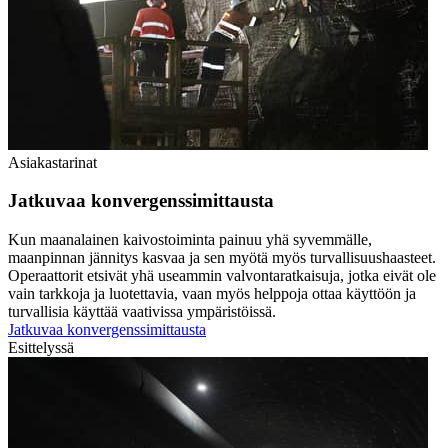
Asiakastarinat
Jatkuvaa konvergenssimittausta
Kun maanalainen kaivostoiminta painuu yhä syvemmälle,
maanpinnan jännitys kasvaa ja sen myötä myös turvallisuushaasteet.
Operaattorit etsivät yhä useammin valvontaratkaisuja, jotka eivät ole
vain tarkkoja ja luotettavia, vaan myös helppoja ottaa käyttöön ja
turvallisia käyttää vaativissa ympäristöissä.
Jatkuvaa konvergenssimittausta
Esittelyssä