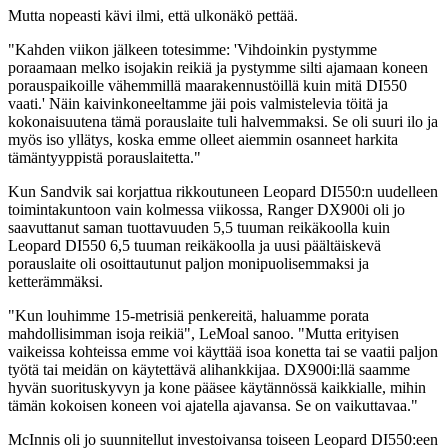
Mutta nopeasti kävi ilmi, että ulkonäkö pettää.
"Kahden viikon jälkeen totesimme: 'Vihdoinkin pystymme
poraamaan melko isojakin reikiä ja pystymme silti ajamaan koneen
porauspaikoille vähemmillä maarakennustöillä kuin mitä DI550
vaati.' Näin kaivinkoneeltamme jäi pois valmistelevia töitä ja
kokonaisuutena tämä porauslaite tuli halvemmaksi. Se oli suuri ilo ja
myös iso yllätys, koska emme olleet aiemmin osanneet harkita
tämäntyyppistä porauslaitetta."
Kun Sandvik sai korjattua rikkoutuneen Leopard DI550:n uudelleen
toimintakuntoon vain kolmessa viikossa, Ranger DX900i oli jo
saavuttanut saman tuottavuuden 5,5 tuuman reikäkoolla kuin
Leopard DI550 6,5 tuuman reikäkoolla ja uusi päältäiskevä
porauslaite oli osoittautunut paljon monipuolisemmaksi ja
ketterämmäksi.
"Kun louhimme 15-metrisiä penkereitä, haluamme porata
mahdollisimman isoja reikiä", LeMoal sanoo. "Mutta erityisen
vaikeissa kohteissa emme voi käyttää isoa konetta tai se vaatii paljon
työtä tai meidän on käytettävä alihankkijaa. DX900i:llä saamme
hyvän suorituskyvyn ja kone pääsee käytännössä kaikkialle, mihin
tämän kokoisen koneen voi ajatella ajavansa. Se on vaikuttavaa."
McInnis oli jo suunnitellut investoivansa toiseen Leopard DI550:een