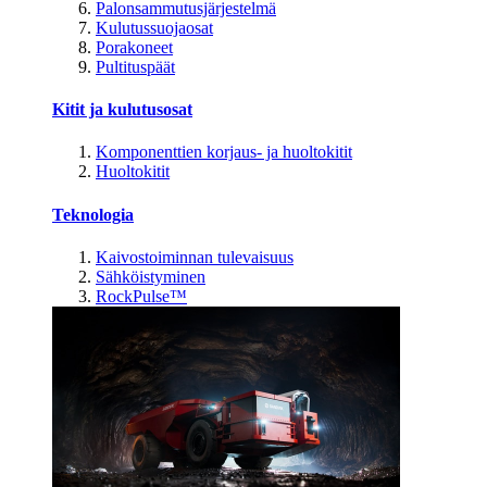
Palonsammutusjärjestelmä
Kulutussuojaosat
Porakoneet
Pultituspäät
Kitit ja kulutusosat
Komponenttien korjaus- ja huoltokitit
Huoltokitit
Teknologia
Kaivostoiminnan tulevaisuus
Sähköistyminen
RockPulse™