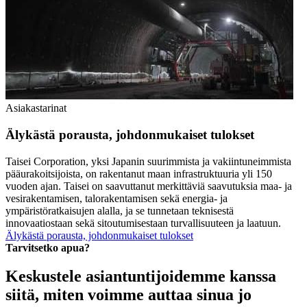
Asiakastarinat
Älykästä porausta, johdonmukaiset tulokset
Taisei Corporation, yksi Japanin suurimmista ja vakiintuneimmista
pääurakoitsijoista, on rakentanut maan infrastruktuuria yli 150
vuoden ajan. Taisei on saavuttanut merkittäviä saavutuksia maa- ja
vesirakentamisen, talorakentamisen sekä energia- ja
ympäristöratkaisujen alalla, ja se tunnetaan teknisestä
innovaatiostaan sekä sitoutumisestaan turvallisuuteen ja laatuun.
Älykästä porausta, johdonmukaiset tulokset
Tarvitsetko apua?
Keskustele asiantuntijoidemme kanssa
siitä, miten voimme auttaa sinua jo