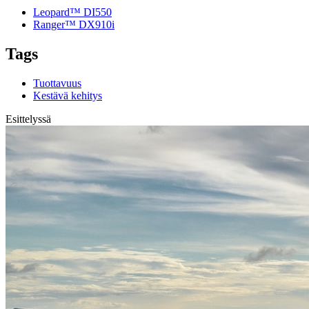
Leopard™ DI550
Ranger™ DX910i
Tags
Tuottavuus
Kestävä kehitys
Esittelyssä