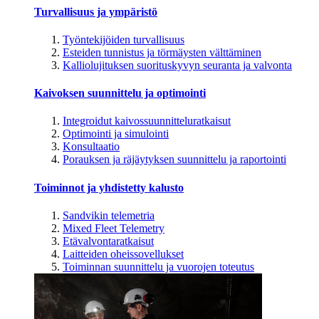
Turvallisuus ja ympäristö
Työntekijöiden turvallisuus
Esteiden tunnistus ja törmäysten välttäminen
Kalliolujituksen suorituskyvyn seuranta ja valvonta
Kaivoksen suunnittelu ja optimointi
Integroidut kaivossuunnitteluratkaisut
Optimointi ja simulointi
Konsultaatio
Porauksen ja räjäytyksen suunnittelu ja raportointi
Toiminnot ja yhdistetty kalusto
Sandvikin telemetria
Mixed Fleet Telemetry
Etävalvontaratkaisut
Laitteiden oheissovellukset
Toiminnan suunnittelu ja vuorojen toteutus