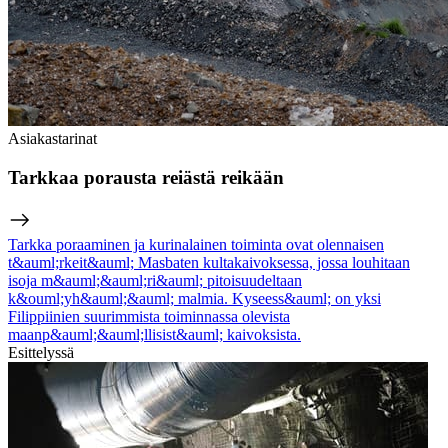
Asiakastarinat
Tarkkaa porausta reiästä reikään
Tarkka poraaminen ja kurinalainen toiminta ovat olennaisen
t&auml;rkeit&auml; Masbaten kultakaivoksessa, jossa louhitaan
isoja m&auml;&auml;ri&auml; pitoisuudeltaan
k&ouml;yh&auml;&auml; malmia. Kyseess&auml; on yksi
Filippiinien suurimmista toiminnassa olevista
maanp&auml;&auml;llisist&auml; kaivoksista.
Esittelyssä