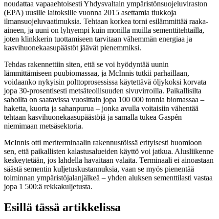
noudattaa vapaaehtoisesti Yhdysvaltain ympäristönsuojeluviraston
(EPA) uusille laitoksille vuonna 2015 asettamia tiukkoja
ilmansuojeluvaatimuksia. Tehtaan korkea torni esilämmittää raaka-
aineen, ja uuni on lyhyempi kuin monilla muilla sementtitehtailla,
joten klinkkerin tuottamiseen tarvitaan vähemmän energiaa ja
kasvihuonekaasupäästöt jäävät pienemmiksi.
Tehdas rakennettiin siten, että se voi hyödyntää uunin
lämmittämiseen puubiomassaa, ja McInnis tutkii parhaillaan,
voidaanko nykyisin polttoprosessissa käytettävä öljykoksi korvata
jopa 30-prosentisesti metsäteollisuuden sivuvirroilla. Paikallisilta
sahoilta on saatavissa vuosittain jopa 100 000 tonnia biomassaa –
haketta, kuorta ja sahanpurua – jonka avulla voitaisiin vähentää
tehtaan kasvihuonekaasupäästöjä ja samalla tukea Gaspén
niemimaan metsäsektoria.
McInnis otti meriterminaalin rakennustöissä erityisesti huomioon
sen, että paikallisten kalastusalueiden käyttö voi jatkua. Alusliikenne
keskeytetään, jos lahdella havaitaan valaita. Terminaali ei ainoastaan
säästä sementin kuljetuskustannuksia, vaan se myös pienentää
toiminnan ympäristöjalanjälkeä – yhden aluksen sementtilasti vastaa
jopa 1 500:ä rekkakuljetusta.
Esillä tässä artikkelissa