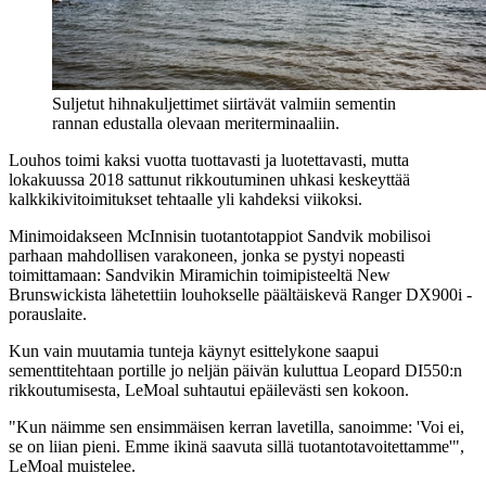
Suljetut hihnakuljettimet siirtävät valmiin sementin
rannan edustalla olevaan meriterminaaliin.
Louhos toimi kaksi vuotta tuottavasti ja luotettavasti, mutta
lokakuussa 2018 sattunut rikkoutuminen uhkasi keskeyttää
kalkkikivitoimitukset tehtaalle yli kahdeksi viikoksi.
Minimoidakseen McInnisin tuotantotappiot Sandvik mobilisoi
parhaan mahdollisen varakoneen, jonka se pystyi nopeasti
toimittamaan: Sandvikin Miramichin toimipisteeltä New
Brunswickista lähetettiin louhokselle päältäiskevä Ranger DX900i -
porauslaite.
Kun vain muutamia tunteja käynyt esittelykone saapui
sementtitehtaan portille jo neljän päivän kuluttua Leopard DI550:n
rikkoutumisesta, LeMoal suhtautui epäilevästi sen kokoon.
"Kun näimme sen ensimmäisen kerran lavetilla, sanoimme: 'Voi ei,
se on liian pieni. Emme ikinä saavuta sillä tuotantotavoitettamme'",
LeMoal muistelee.