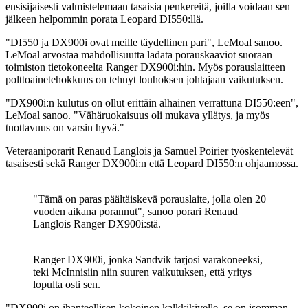
ensisijaisesti valmistelemaan tasaisia penkereitä, joilla voidaan sen
jälkeen helpommin porata Leopard DI550:llä.
"DI550 ja DX900i ovat meille täydellinen pari", LeMoal sanoo.
LeMoal arvostaa mahdollisuutta ladata porauskaaviot suoraan
toimiston tietokoneelta Ranger DX900i:hin. Myös porauslaitteen
polttoainetehokkuus on tehnyt louhoksen johtajaan vaikutuksen.
"DX900i:n kulutus on ollut erittäin alhainen verrattuna DI550:een",
LeMoal sanoo. "Vähäruokaisuus oli mukava yllätys, ja myös
tuottavuus on varsin hyvä."
Veteraaniporarit Renaud Langlois ja Samuel Poirier työskentelevät
tasaisesti sekä Ranger DX900i:n että Leopard DI550:n ohjaamossa.
"Tämä on paras päältäiskevä porauslaite, jolla olen 20
vuoden aikana porannut", sanoo porari Renaud
Langlois Ranger DX900i:stä.
Ranger DX900i, jonka Sandvik tarjosi varakoneeksi,
teki McInnisiin niin suuren vaikutuksen, että yritys
lopulta osti sen.
"DX900i on ihanteellisen kokoinen kalkkikivelle, se on isomman