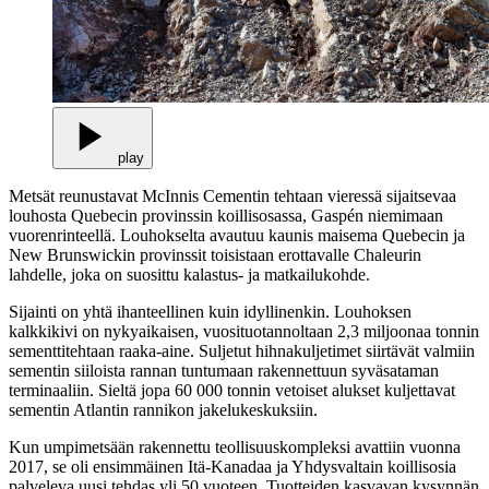
play
Metsät reunustavat McInnis Cementin tehtaan vieressä sijaitsevaa
louhosta Quebecin provinssin koillisosassa, Gaspén niemimaan
vuorenrinteellä. Louhokselta avautuu kaunis maisema Quebecin ja
New Brunswickin provinssit toisistaan erottavalle Chaleurin
lahdelle, joka on suosittu kalastus- ja matkailukohde.
Sijainti on yhtä ihanteellinen kuin idyllinenkin. Louhoksen
kalkkikivi on nykyaikaisen, vuosituotannoltaan 2,3 miljoonaa tonnin
sementtitehtaan raaka-aine. Suljetut hihnakuljetimet siirtävät valmiin
sementin siiloista rannan tuntumaan rakennettuun syväsataman
terminaaliin. Sieltä jopa 60 000 tonnin vetoiset alukset kuljettavat
sementin Atlantin rannikon jakelukeskuksiin.
Kun umpimetsään rakennettu teollisuuskompleksi avattiin vuonna
2017, se oli ensimmäinen Itä-Kanadaa ja Yhdysvaltain koillisosia
palveleva uusi tehdas yli 50 vuoteen. Tuotteiden kasvavan kysynnän