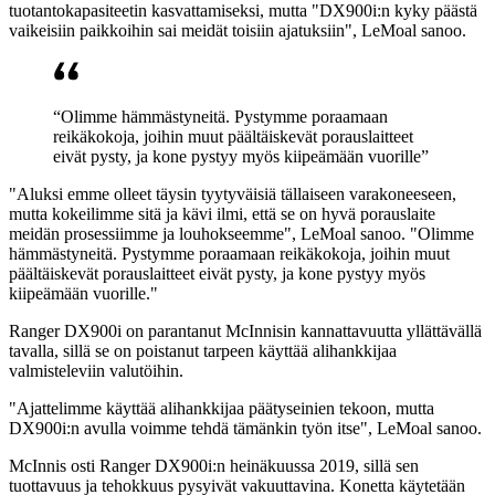
tuotantokapasiteetin kasvattamiseksi, mutta "DX900i:n kyky päästä
vaikeisiin paikkoihin sai meidät toisiin ajatuksiin", LeMoal sanoo.
“Olimme hämmästyneitä. Pystymme poraamaan
reikäkokoja, joihin muut päältäiskevät porauslaitteet
eivät pysty, ja kone pystyy myös kiipeämään vuorille”
"Aluksi emme olleet täysin tyytyväisiä tällaiseen varakoneeseen,
mutta kokeilimme sitä ja kävi ilmi, että se on hyvä porauslaite
meidän prosessiimme ja louhokseemme", LeMoal sanoo. "Olimme
hämmästyneitä. Pystymme poraamaan reikäkokoja, joihin muut
päältäiskevät porauslaitteet eivät pysty, ja kone pystyy myös
kiipeämään vuorille."
Ranger DX900i on parantanut McInnisin kannattavuutta yllättävällä
tavalla, sillä se on poistanut tarpeen käyttää alihankkijaa
valmisteleviin valutöihin.
"Ajattelimme käyttää alihankkijaa päätyseinien tekoon, mutta
DX900i:n avulla voimme tehdä tämänkin työn itse", LeMoal sanoo.
McInnis osti Ranger DX900i:n heinäkuussa 2019, sillä sen
tuottavuus ja tehokkuus pysyivät vakuuttavina. Konetta käytetään