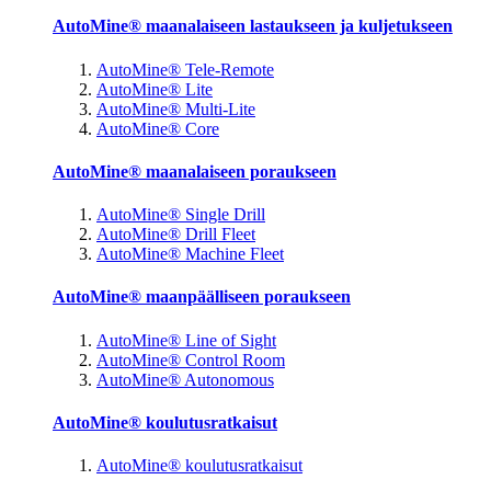
AutoMine® maanalaiseen lastaukseen ja kuljetukseen
AutoMine® Tele-Remote
AutoMine® Lite
AutoMine® Multi-Lite
AutoMine® Core
AutoMine® maanalaiseen poraukseen
AutoMine® Single Drill
AutoMine® Drill Fleet
AutoMine® Machine Fleet
AutoMine® maanpäälliseen poraukseen
AutoMine® Line of Sight
AutoMine® Control Room
AutoMine® Autonomous
AutoMine® koulutusratkaisut
AutoMine® koulutusratkaisut