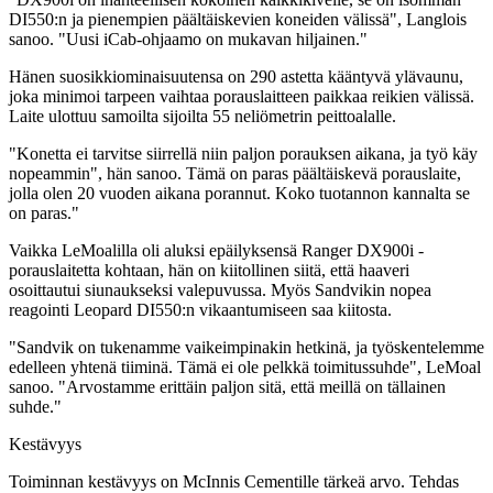
DI550:n ja pienempien päältäiskevien koneiden välissä", Langlois
sanoo. "Uusi iCab-ohjaamo on mukavan hiljainen."
Hänen suosikkiominaisuutensa on 290 astetta kääntyvä ylävaunu,
joka minimoi tarpeen vaihtaa porauslaitteen paikkaa reikien välissä.
Laite ulottuu samoilta sijoilta 55 neliömetrin peittoalalle.
"Konetta ei tarvitse siirrellä niin paljon porauksen aikana, ja työ käy
nopeammin", hän sanoo. Tämä on paras päältäiskevä porauslaite,
jolla olen 20 vuoden aikana porannut. Koko tuotannon kannalta se
on paras."
Vaikka LeMoalilla oli aluksi epäilyksensä Ranger DX900i -
porauslaitetta kohtaan, hän on kiitollinen siitä, että haaveri
osoittautui siunaukseksi valepuvussa. Myös Sandvikin nopea
reagointi Leopard DI550:n vikaantumiseen saa kiitosta.
"Sandvik on tukenamme vaikeimpinakin hetkinä, ja työskentelemme
edelleen yhtenä tiiminä. Tämä ei ole pelkkä toimitussuhde", LeMoal
sanoo. "Arvostamme erittäin paljon sitä, että meillä on tällainen
suhde."
Kestävyys
Toiminnan kestävyys on McInnis Cementille tärkeä arvo. Tehdas