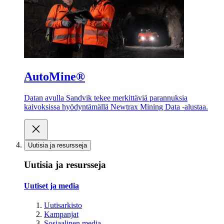
AutoMine®
Datan avulla Sandvik tekee merkittäviä parannuksia
kaivoksissa hyödyntämällä Newtrax Mining Data -alustaa.
Uutisia ja resursseja
Uutisia ja resursseja
Uutiset ja media
Uutisarkisto
Kampanjat
Sosiaalinen media