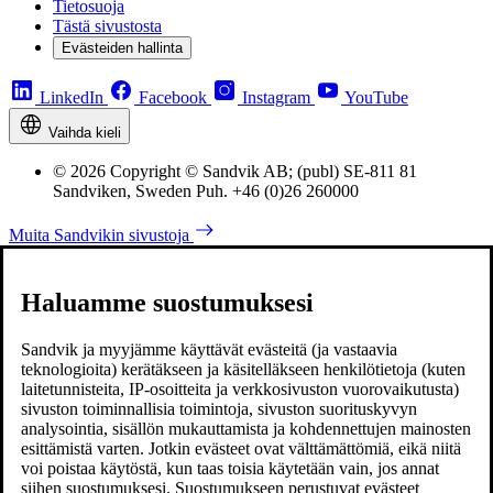
Tietosuoja
Tästä sivustosta
Evästeiden hallinta
LinkedIn
Facebook
Instagram
YouTube
Vaihda kieli
© 2026 Copyright © Sandvik AB; (publ) SE-811 81
Sandviken, Sweden Puh. +46 (0)26 260000
Muita Sandvikin sivustoja
Haluamme suostumuksesi
Sandvik ja myyjämme käyttävät evästeitä (ja vastaavia
teknologioita) kerätäkseen ja käsitelläkseen henkilötietoja (kuten
laitetunnisteita, IP-osoitteita ja verkkosivuston vuorovaikutusta)
sivuston toiminnallisia toimintoja, sivuston suorituskyvyn
analysointia, sisällön mukauttamista ja kohdennettujen mainosten
esittämistä varten. Jotkin evästeet ovat välttämättömiä, eikä niitä
voi poistaa käytöstä, kun taas toisia käytetään vain, jos annat
siihen suostumuksesi. Suostumukseen perustuvat evästeet