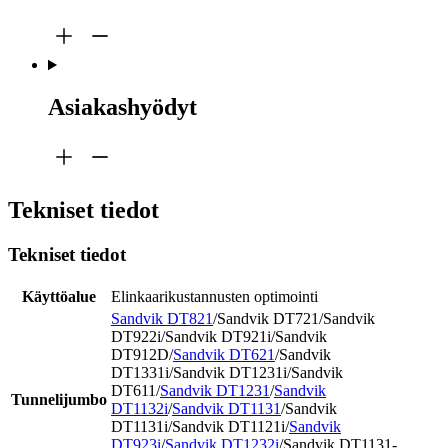
Asiakashyödyt
Tekniset tiedot
Tekniset tiedot
Käyttöalue
Elinkaarikustannusten optimointi
Sandvik DT821
/Sandvik DT721/Sandvik
DT922i/Sandvik DT921i/Sandvik
DT912D/
Sandvik DT621
/Sandvik
DT1331i/Sandvik DT1231i/Sandvik
DT611/
Sandvik DT1231
/
Sandvik
Tunnelijumbo
DT1132i
/
Sandvik DT1131
/Sandvik
DT1131i/Sandvik DT1121i/
Sandvik
DT923i
/
Sandvik DT1232i
/Sandvik DT1131-