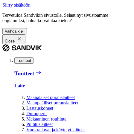
Siirry sisältöön
Tervetuloa Sandvikin sivustolle. Selaat nyt sivustoamme
englanniksi, haluatko vaihtaa kielen?
Vaihda kieli
Close
Tuotteet
Tuotteet
Laite
Maanalaiset porauslaitteet
Maanpäälliset porauslaitteet
Lastauskoneet
Dumpperit
Mekaaninen rouhinta
Pultituslaitteet
Vuokrattavat ja käytetyt laitteet