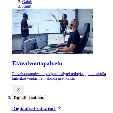
GainIt
RunIt
Etävalvontapalvelu
Etävalvontapalvelu hyödyntää älyteknologiaa, jonka avulla
laiterikot voidaan ennakoida ja ehkäistä.
Digitaaliset ratkaisut
Digitaaliset ratkaisut