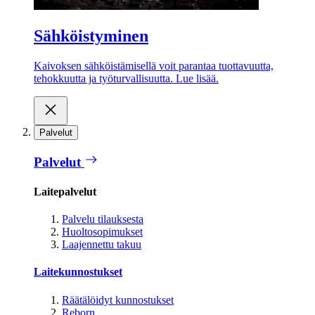
Sähköistyminen
Kaivoksen sähköistämisellä voit parantaa tuottavuutta,
tehokkuutta ja työturvallisuutta. Lue lisää.
Palvelut
Palvelut
Laitepalvelut
Palvelu tilauksesta
Huoltosopimukset
Laajennettu takuu
Laitekunnostukset
Räätälöidyt kunnostukset
Reborn