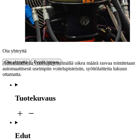
Ota yhteyttä
Ota yhteyttä
Pyydä tarjous
Automaattisella voitelujärjestelmällä oikea määrä rasvaa toimitetaan
automaattisesti useimpiin voitelupisteisiin, syöttölaitteita lukuun
ottamatta.
Tuotekuvaus
Edut