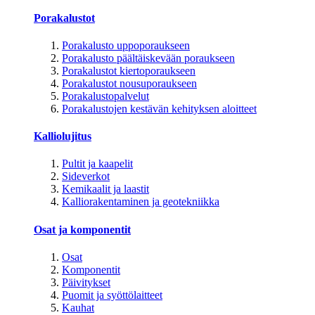
Porakalustot
Porakalusto uppoporaukseen
Porakalusto päältäiskevään poraukseen
Porakalustot kiertoporaukseen
Porakalustot nousuporaukseen
Porakalustopalvelut
Porakalustojen kestävän kehityksen aloitteet
Kalliolujitus
Pultit ja kaapelit
Sideverkot
Kemikaalit ja laastit
Kalliorakentaminen ja geotekniikka
Osat ja komponentit
Osat
Komponentit
Päivitykset
Puomit ja syöttölaitteet
Kauhat