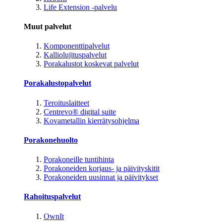
Life Extension -palvelu
Muut palvelut
Komponenttipalvelut
Kalliolujituspalvelut
Porakalustot koskevat palvelut
Porakalustopalvelut
Teroituslaitteet
Centrevo® digital suite
Kovametallin kierrätysohjelma
Porakonehuolto
Porakoneille tuntihinta
Porakoneiden korjaus- ja päivityskitit
Porakoneiden uusinnat ja päivitykset
Rahoituspalvelut
OwnIt