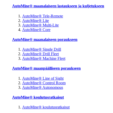
AutoMine® maanalaiseen lastaukseen ja kuljetukseen
AutoMine® Tele-Remote
AutoMine® Lite
AutoMine® Multi-Lite
AutoMine® Core
AutoMine® maanalaiseen poraukseen
AutoMine® Single Drill
AutoMine® Drill Fleet
AutoMine® Machine Fleet
AutoMine® maanpäälliseen poraukseen
AutoMine® Line of Sight
AutoMine® Control Room
AutoMine® Autonomous
AutoMine® koulutusratkaisut
AutoMine® koulutusratkaisut