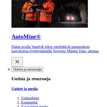
AutoMine®
Datan avulla Sandvik tekee merkittäviä parannuksia
kaivoksissa hyödyntämällä Newtrax Mining Data -alustaa.
Uutisia ja resursseja
Uutisia ja resursseja
Uutiset ja media
Uutisarkisto
Kampanjat
Sosiaalinen media