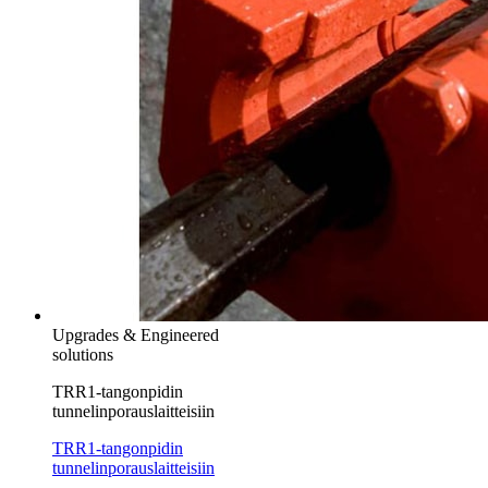
Upgrades & Engineered
solutions
TRR1-tangonpidin
tunnelinporauslaitteisiin
TRR1-tangonpidin
tunnelinporauslaitteisiin