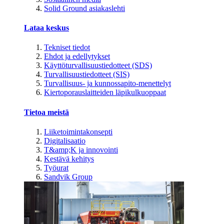
Solid Ground asiakaslehti
Lataa keskus
Tekniset tiedot
Ehdot ja edellytykset
Käyttöturvallisuustiedotteet (SDS)
Turvallisuustiedotteet (SIS)
Turvallisuus- ja kunnossapito-menettelyt
Kiertoporauslaitteiden läpikulkuoppaat
Tietoa meistä
Liiketoimintakonsepti
Digitalisaatio
T&amp;K ja innovointi
Kestävä kehitys
Työurat
Sandvik Group