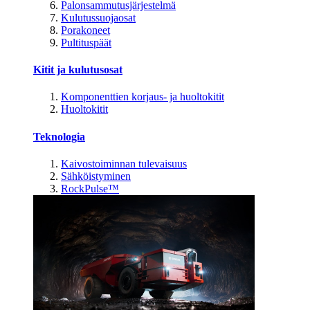
Palonsammutusjärjestelmä
Kulutussuojaosat
Porakoneet
Pultituspäät
Kitit ja kulutusosat
Komponenttien korjaus- ja huoltokitit
Huoltokitit
Teknologia
Kaivostoiminnan tulevaisuus
Sähköistyminen
RockPulse™