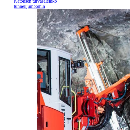
Katoksen turvasäleikkö
tunnelijumboihin