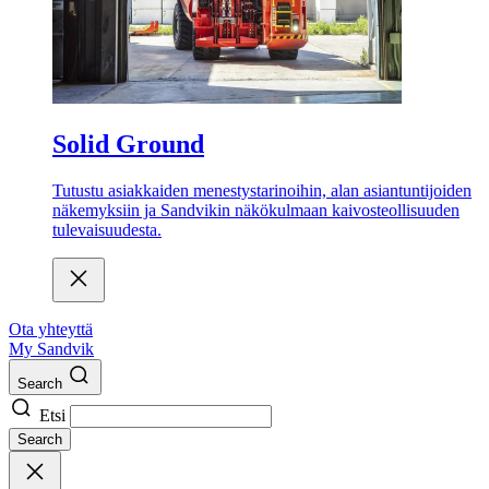
Solid Ground
Tutustu asiakkaiden menestystarinoihin, alan asiantuntijoiden
näkemyksiin ja Sandvikin näkökulmaan kaivosteollisuuden
tulevaisuudesta.
Ota yhteyttä
My Sandvik
Search
Etsi
Search