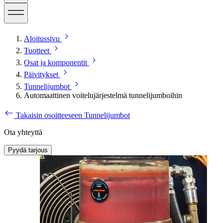
Aloitussivu
Tuotteet
Osat ja komponentit
Päivitykset
Tunnelijumbot
Automaattinen voitelujärjestelmä tunnelijumboihin
Takaisin osoitteeseen Tunnelijumbot
Ota yhteyttä
Pyydä tarjous