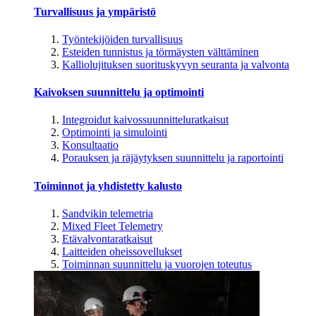
Turvallisuus ja ympäristö
Työntekijöiden turvallisuus
Esteiden tunnistus ja törmäysten välttäminen
Kalliolujituksen suorituskyvyn seuranta ja valvonta
Kaivoksen suunnittelu ja optimointi
Integroidut kaivossuunnitteluratkaisut
Optimointi ja simulointi
Konsultaatio
Porauksen ja räjäytyksen suunnittelu ja raportointi
Toiminnot ja yhdistetty kalusto
Sandvikin telemetria
Mixed Fleet Telemetry
Etävalvontaratkaisut
Laitteiden oheissovellukset
Toiminnan suunnittelu ja vuorojen toteutus