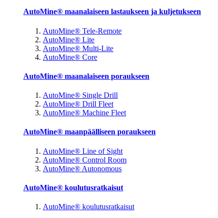
AutoMine® maanalaiseen lastaukseen ja kuljetukseen
AutoMine® Tele-Remote
AutoMine® Lite
AutoMine® Multi-Lite
AutoMine® Core
AutoMine® maanalaiseen poraukseen
AutoMine® Single Drill
AutoMine® Drill Fleet
AutoMine® Machine Fleet
AutoMine® maanpäälliseen poraukseen
AutoMine® Line of Sight
AutoMine® Control Room
AutoMine® Autonomous
AutoMine® koulutusratkaisut
AutoMine® koulutusratkaisut