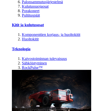
Palonsammutusjärjestelmä
Kulutussuojaosat
Porakoneet
Pultituspäät
Kitit ja kulutusosat
Komponenttien korjaus- ja huoltokitit
Huoltokitit
Teknologia
Kaivostoiminnan tulevaisuus
Sähköistyminen
RockPulse™