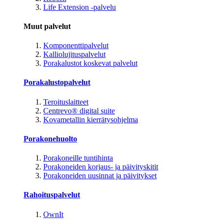
Life Extension -palvelu
Muut palvelut
Komponenttipalvelut
Kalliolujituspalvelut
Porakalustot koskevat palvelut
Porakalustopalvelut
Teroituslaitteet
Centrevo® digital suite
Kovametallin kierrätysohjelma
Porakonehuolto
Porakoneille tuntihinta
Porakoneiden korjaus- ja päivityskitit
Porakoneiden uusinnat ja päivitykset
Rahoituspalvelut
OwnIt