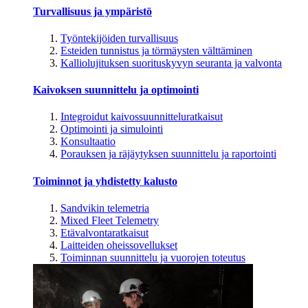
Turvallisuus ja ympäristö
Työntekijöiden turvallisuus
Esteiden tunnistus ja törmäysten välttäminen
Kalliolujituksen suorituskyvyn seuranta ja valvonta
Kaivoksen suunnittelu ja optimointi
Integroidut kaivossuunnitteluratkaisut
Optimointi ja simulointi
Konsultaatio
Porauksen ja räjäytyksen suunnittelu ja raportointi
Toiminnot ja yhdistetty kalusto
Sandvikin telemetria
Mixed Fleet Telemetry
Etävalvontaratkaisut
Laitteiden oheissovellukset
Toiminnan suunnittelu ja vuorojen toteutus