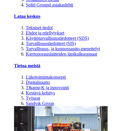
Solid Ground asiakaslehti
Lataa keskus
Tekniset tiedot
Ehdot ja edellytykset
Käyttöturvallisuustiedotteet (SDS)
Turvallisuustiedotteet (SIS)
Turvallisuus- ja kunnossapito-menettelyt
Kiertoporauslaitteiden läpikulkuoppaat
Tietoa meistä
Liiketoimintakonsepti
Digitalisaatio
T&amp;K ja innovointi
Kestävä kehitys
Työurat
Sandvik Group