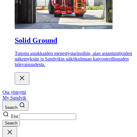
Solid Ground
Tutustu asiakkaiden menestystarinoihin, alan asiantuntijoiden
näkemyksiin ja Sandvikin näkökulmaan kaivosteollisuuden
tulevaisuudesta.
Ota yhteyttä
My Sandvik
Search
Etsi
Search