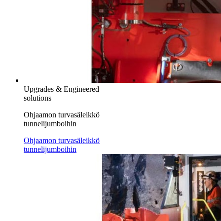
Upgrades & Engineered
solutions
Ohjaamon turvasäleikkö
tunnelijumboihin
Ohjaamon turvasäleikkö
tunnelijumboihin