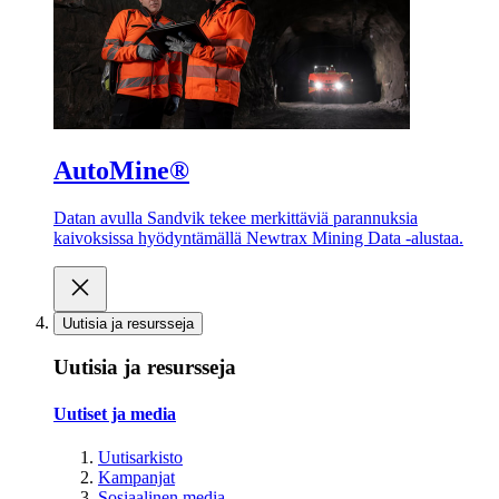
AutoMine®
Datan avulla Sandvik tekee merkittäviä parannuksia
kaivoksissa hyödyntämällä Newtrax Mining Data -alustaa.
Uutisia ja resursseja
Uutisia ja resursseja
Uutiset ja media
Uutisarkisto
Kampanjat
Sosiaalinen media