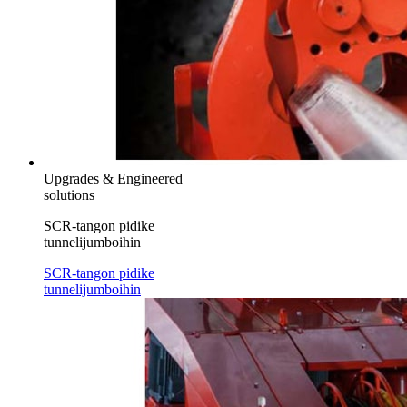
Upgrades & Engineered
solutions
SCR-tangon pidike
tunnelijumboihin
SCR-tangon pidike
tunnelijumboihin