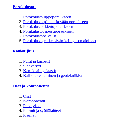
Porakalustot
Porakalusto uppoporaukseen
Porakalusto päältäiskevään poraukseen
Porakalustot kiertoporaukseen
Porakalustot nousuporaukseen
Porakalustopalvelut
Porakalustojen kestävän kehityksen aloitteet
Kalliolujitus
Pultit ja kaapelit
Sideverkot
Kemikaalit ja laastit
Kalliorakentaminen ja geotekniikka
Osat ja komponentit
Osat
Komponentit
Päivitykset
Puomit ja syöttölaitteet
Kauhat