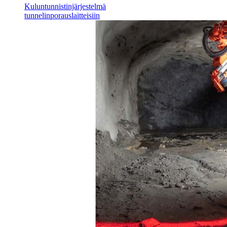
Kuluntunnistinjärjestelmä
tunnelinporauslaitteisiin