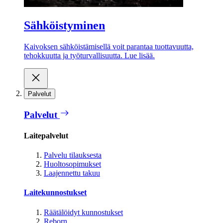
Sähköistyminen
Kaivoksen sähköistämisellä voit parantaa tuottavuutta,
tehokkuutta ja työturvallisuutta. Lue lisää.
Palvelut
Palvelut
Laitepalvelut
Palvelu tilauksesta
Huoltosopimukset
Laajennettu takuu
Laitekunnostukset
Räätälöidyt kunnostukset
Reborn