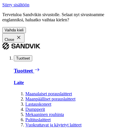
Siirry sisältöön
Tervetuloa Sandvikin sivustolle. Selaat nyt sivustoamme
englanniksi, haluatko vaihtaa kielen?
Vaihda kieli
Close
Tuotteet
Tuotteet
Laite
Maanalaiset porauslaitteet
Maanpäälliset porauslaitteet
Lastauskoneet
Dumpperit
Mekaaninen rouhinta
Pultituslaitteet
Vuokrattavat ja käytetyt laitteet