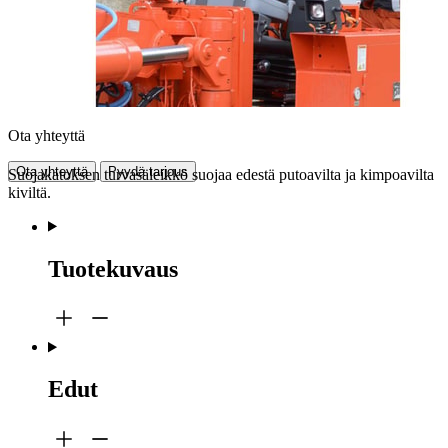
Ota yhteyttä
Ota yhteyttä
Pyydä tarjous
Suojakatoksen turvasäleikkö suojaa edestä putoavilta ja kimpoavilta
kiviltä.
Tuotekuvaus
Edut