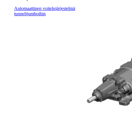
Automaattinen voitelujärjestelmä
tunnelijumboihin