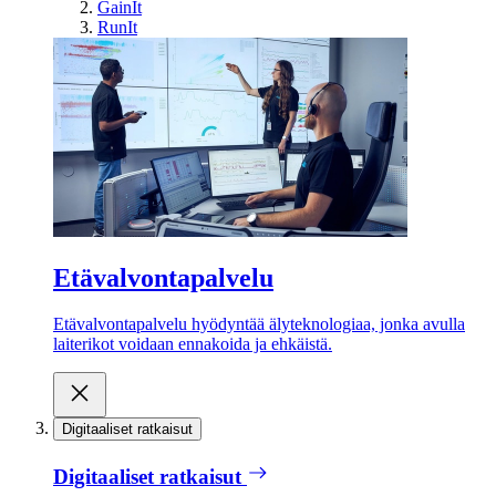
GainIt
RunIt
Etävalvontapalvelu
Etävalvontapalvelu hyödyntää älyteknologiaa, jonka avulla
laiterikot voidaan ennakoida ja ehkäistä.
Digitaaliset ratkaisut
Digitaaliset ratkaisut