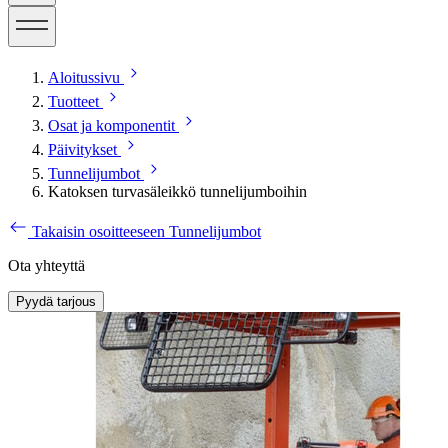
Aloitussivu
Tuotteet
Osat ja komponentit
Päivitykset
Tunnelijumbot
Katoksen turvasäleikkö tunnelijumboihin
Takaisin osoitteeseen Tunnelijumbot
Ota yhteyttä
Pyydä tarjous