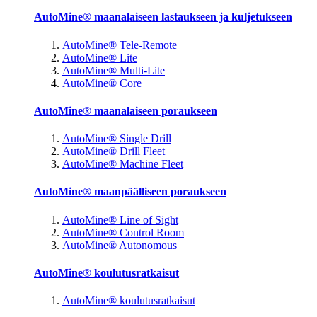
AutoMine® maanalaiseen lastaukseen ja kuljetukseen
AutoMine® Tele-Remote
AutoMine® Lite
AutoMine® Multi-Lite
AutoMine® Core
AutoMine® maanalaiseen poraukseen
AutoMine® Single Drill
AutoMine® Drill Fleet
AutoMine® Machine Fleet
AutoMine® maanpäälliseen poraukseen
AutoMine® Line of Sight
AutoMine® Control Room
AutoMine® Autonomous
AutoMine® koulutusratkaisut
AutoMine® koulutusratkaisut