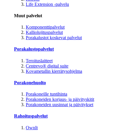
Life Extension -palvelu
Muut palvelut
Komponenttipalvelut
Kalliolujituspalvelut
Porakalustot koskevat palvelut
Porakalustopalvelut
Teroituslaitteet
Centrevo® digital suite
Kovametallin kierrätysohjelma
Porakonehuolto
Porakoneille tuntihinta
Porakoneiden korjaus- ja päivityskitit
Porakoneiden uusinnat ja päivitykset
Rahoituspalvelut
OwnIt