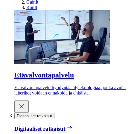
GainIt
RunIt
Etävalvontapalvelu
Etävalvontapalvelu hyödyntää älyteknologiaa, jonka avulla
laiterikot voidaan ennakoida ja ehkäistä.
Digitaaliset ratkaisut
Digitaaliset ratkaisut