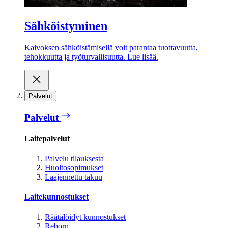
Sähköistyminen
Kaivoksen sähköistämisellä voit parantaa tuottavuutta,
tehokkuutta ja työturvallisuutta. Lue lisää.
Palvelut
Palvelut
Laitepalvelut
Palvelu tilauksesta
Huoltosopimukset
Laajennettu takuu
Laitekunnostukset
Räätälöidyt kunnostukset
Reborn