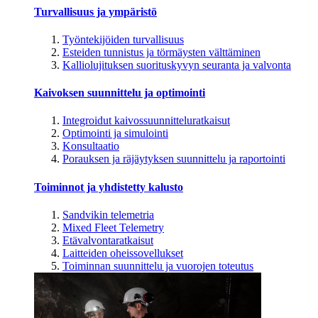
Turvallisuus ja ympäristö
Työntekijöiden turvallisuus
Esteiden tunnistus ja törmäysten välttäminen
Kalliolujituksen suorituskyvyn seuranta ja valvonta
Kaivoksen suunnittelu ja optimointi
Integroidut kaivossuunnitteluratkaisut
Optimointi ja simulointi
Konsultaatio
Porauksen ja räjäytyksen suunnittelu ja raportointi
Toiminnot ja yhdistetty kalusto
Sandvikin telemetria
Mixed Fleet Telemetry
Etävalvontaratkaisut
Laitteiden oheissovellukset
Toiminnan suunnittelu ja vuorojen toteutus