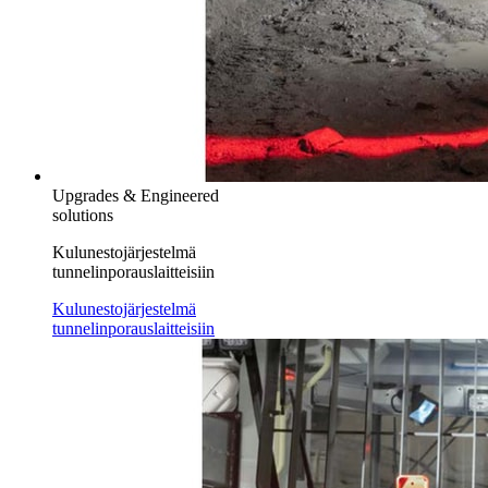
Upgrades & Engineered
solutions
Kulunestojärjestelmä
tunnelinporauslaitteisiin
Kulunestojärjestelmä
tunnelinporauslaitteisiin