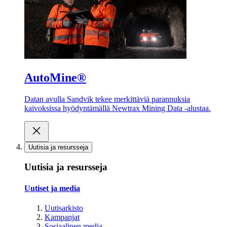
AutoMine®
Datan avulla Sandvik tekee merkittäviä parannuksia
kaivoksissa hyödyntämällä Newtrax Mining Data -alustaa.
Uutisia ja resursseja
Uutisia ja resursseja
Uutiset ja media
Uutisarkisto
Kampanjat
Sosiaalinen media