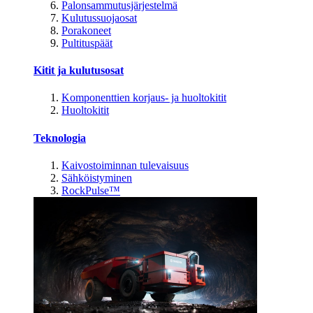
Palonsammutusjärjestelmä
Kulutussuojaosat
Porakoneet
Pultituspäät
Kitit ja kulutusosat
Komponenttien korjaus- ja huoltokitit
Huoltokitit
Teknologia
Kaivostoiminnan tulevaisuus
Sähköistyminen
RockPulse™