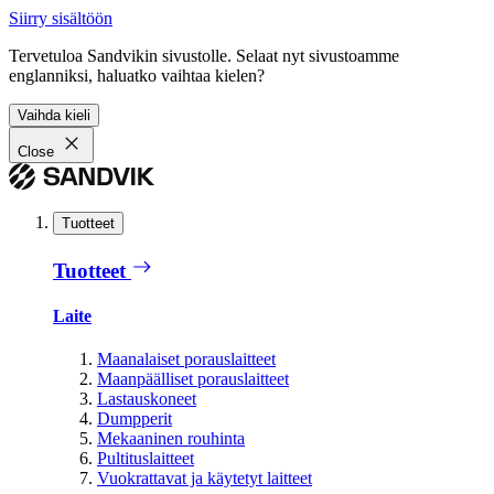
Siirry sisältöön
Tervetuloa Sandvikin sivustolle. Selaat nyt sivustoamme
englanniksi, haluatko vaihtaa kielen?
Vaihda kieli
Close
Tuotteet
Tuotteet
Laite
Maanalaiset porauslaitteet
Maanpäälliset porauslaitteet
Lastauskoneet
Dumpperit
Mekaaninen rouhinta
Pultituslaitteet
Vuokrattavat ja käytetyt laitteet