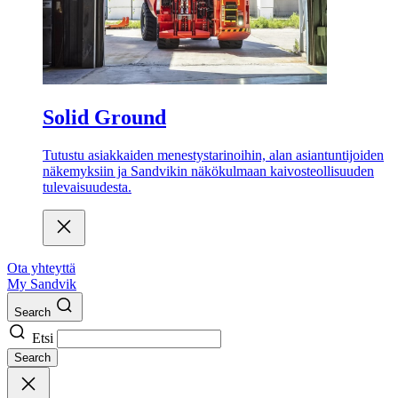
Solid Ground
Tutustu asiakkaiden menestystarinoihin, alan asiantuntijoiden
näkemyksiin ja Sandvikin näkökulmaan kaivosteollisuuden
tulevaisuudesta.
Ota yhteyttä
My Sandvik
Search
Etsi
Search