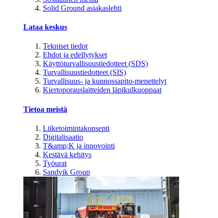
Solid Ground asiakaslehti
Lataa keskus
Tekniset tiedot
Ehdot ja edellytykset
Käyttöturvallisuustiedotteet (SDS)
Turvallisuustiedotteet (SIS)
Turvallisuus- ja kunnossapito-menettelyt
Kiertoporauslaitteiden läpikulkuoppaat
Tietoa meistä
Liiketoimintakonsepti
Digitalisaatio
T&amp;K ja innovointi
Kestävä kehitys
Työurat
Sandvik Group