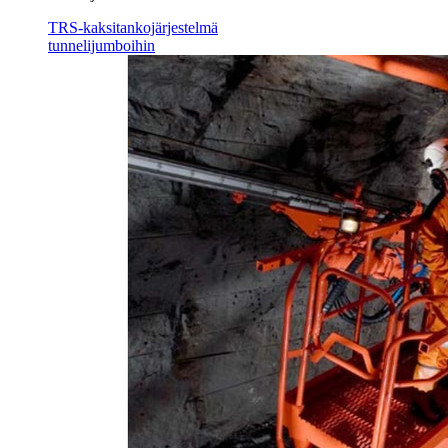
TRS-kaksitankojärjestelmä
tunnelijumboihin