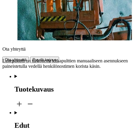
Ota yhteyttä
Ota yhteyttä
Pyydä tarjous
Laitepaketti on tarkoitettu kitkapulttien manuaaliseen asennukseen
paineistetulla vedellä henkilönostimen korista käsin.
Tuotekuvaus
Edut