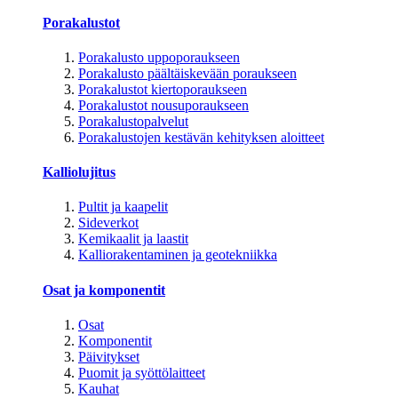
Porakalustot
Porakalusto uppoporaukseen
Porakalusto päältäiskevään poraukseen
Porakalustot kiertoporaukseen
Porakalustot nousuporaukseen
Porakalustopalvelut
Porakalustojen kestävän kehityksen aloitteet
Kalliolujitus
Pultit ja kaapelit
Sideverkot
Kemikaalit ja laastit
Kalliorakentaminen ja geotekniikka
Osat ja komponentit
Osat
Komponentit
Päivitykset
Puomit ja syöttölaitteet
Kauhat