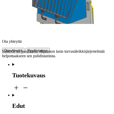
Ota yhteyttä
Ota yhteyttä
Pyydä tarjous
Sandvik on parantanut ohjaamon lasin turvasäleikköjärjestelmää
helpottaakseen sen puhdistamista.
Tuotekuvaus
Edut