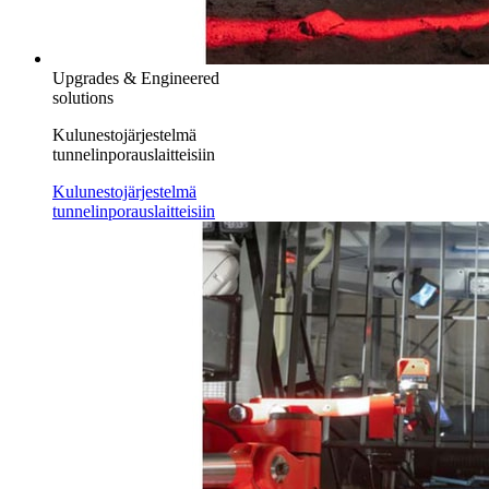
Upgrades & Engineered
solutions
Kulunestojärjestelmä
tunnelinporauslaitteisiin
Kulunestojärjestelmä
tunnelinporauslaitteisiin