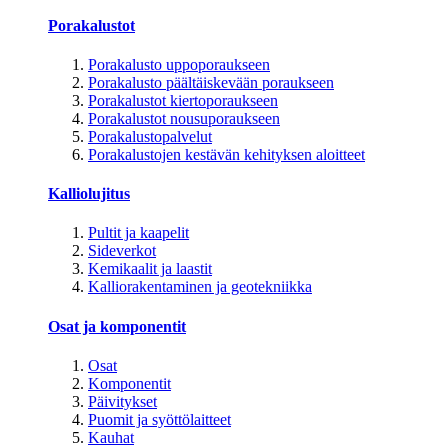
Porakalustot
Porakalusto uppoporaukseen
Porakalusto päältäiskevään poraukseen
Porakalustot kiertoporaukseen
Porakalustot nousuporaukseen
Porakalustopalvelut
Porakalustojen kestävän kehityksen aloitteet
Kalliolujitus
Pultit ja kaapelit
Sideverkot
Kemikaalit ja laastit
Kalliorakentaminen ja geotekniikka
Osat ja komponentit
Osat
Komponentit
Päivitykset
Puomit ja syöttölaitteet
Kauhat