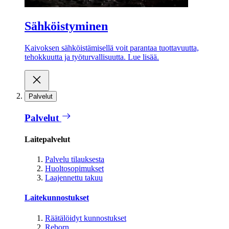
Sähköistyminen
Kaivoksen sähköistämisellä voit parantaa tuottavuutta,
tehokkuutta ja työturvallisuutta. Lue lisää.
Palvelut
Palvelut
Laitepalvelut
Palvelu tilauksesta
Huoltosopimukset
Laajennettu takuu
Laitekunnostukset
Räätälöidyt kunnostukset
Reborn