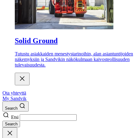
Solid Ground
Tutustu asiakkaiden menestystarinoihin, alan asiantuntijoiden
näkemyksiin ja Sandvikin näkökulmaan kaivosteollisuuden
tulevaisuudesta.
Ota yhteyttä
My Sandvik
Search
Etsi
Search