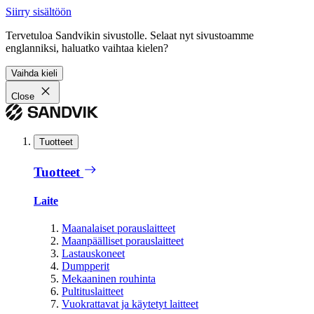
Siirry sisältöön
Tervetuloa Sandvikin sivustolle. Selaat nyt sivustoamme
englanniksi, haluatko vaihtaa kielen?
Vaihda kieli
Close
Tuotteet
Tuotteet
Laite
Maanalaiset porauslaitteet
Maanpäälliset porauslaitteet
Lastauskoneet
Dumpperit
Mekaaninen rouhinta
Pultituslaitteet
Vuokrattavat ja käytetyt laitteet