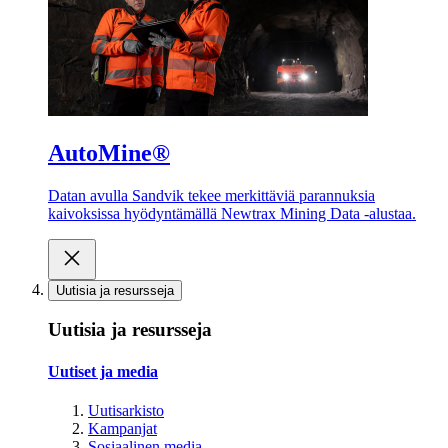
AutoMine®
Datan avulla Sandvik tekee merkittäviä parannuksia
kaivoksissa hyödyntämällä Newtrax Mining Data -alustaa.
Uutisia ja resursseja
Uutisia ja resursseja
Uutiset ja media
Uutisarkisto
Kampanjat
Sosiaalinen media