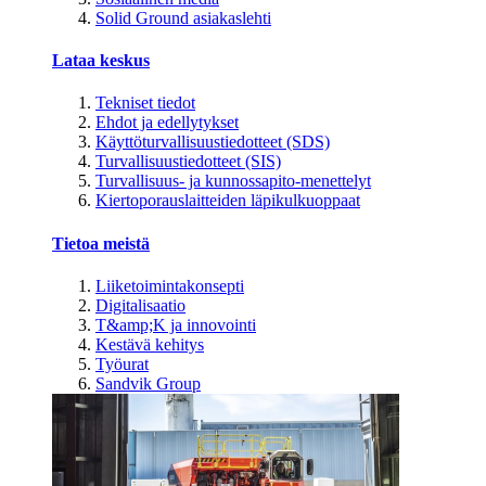
Solid Ground asiakaslehti
Lataa keskus
Tekniset tiedot
Ehdot ja edellytykset
Käyttöturvallisuustiedotteet (SDS)
Turvallisuustiedotteet (SIS)
Turvallisuus- ja kunnossapito-menettelyt
Kiertoporauslaitteiden läpikulkuoppaat
Tietoa meistä
Liiketoimintakonsepti
Digitalisaatio
T&amp;K ja innovointi
Kestävä kehitys
Työurat
Sandvik Group