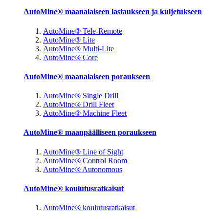
AutoMine® maanalaiseen lastaukseen ja kuljetukseen
AutoMine® Tele-Remote
AutoMine® Lite
AutoMine® Multi-Lite
AutoMine® Core
AutoMine® maanalaiseen poraukseen
AutoMine® Single Drill
AutoMine® Drill Fleet
AutoMine® Machine Fleet
AutoMine® maanpäälliseen poraukseen
AutoMine® Line of Sight
AutoMine® Control Room
AutoMine® Autonomous
AutoMine® koulutusratkaisut
AutoMine® koulutusratkaisut