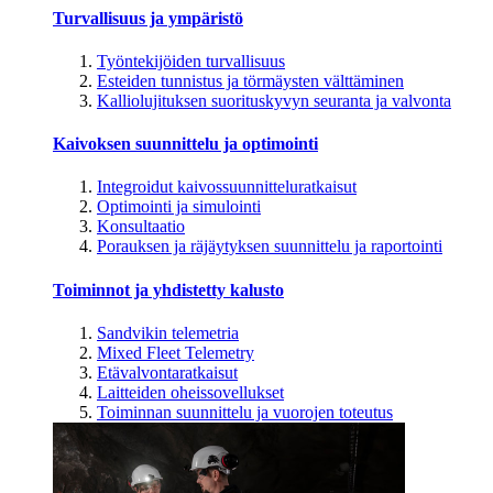
Turvallisuus ja ympäristö
Työntekijöiden turvallisuus
Esteiden tunnistus ja törmäysten välttäminen
Kalliolujituksen suorituskyvyn seuranta ja valvonta
Kaivoksen suunnittelu ja optimointi
Integroidut kaivossuunnitteluratkaisut
Optimointi ja simulointi
Konsultaatio
Porauksen ja räjäytyksen suunnittelu ja raportointi
Toiminnot ja yhdistetty kalusto
Sandvikin telemetria
Mixed Fleet Telemetry
Etävalvontaratkaisut
Laitteiden oheissovellukset
Toiminnan suunnittelu ja vuorojen toteutus