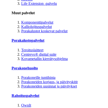
Life Extension -palvelu
Muut palvelut
Komponenttipalvelut
Kalliolujituspalvelut
Porakalustot koskevat palvelut
Porakalustopalvelut
Teroituslaitteet
Centrevo® digital suite
Kovametallin kierrätysohjelma
Porakonehuolto
Porakoneille tuntihinta
Porakoneiden korjaus- ja päivityskitit
Porakoneiden uusinnat ja päivitykset
Rahoituspalvelut
OwnIt