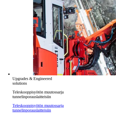
Upgrades & Engineered
solutions
Teleskooppisyötön muutossarja
tunnelinporauslaitteisiin
Teleskooppisyötön muutossarja
tunnelinporauslaitteisiin