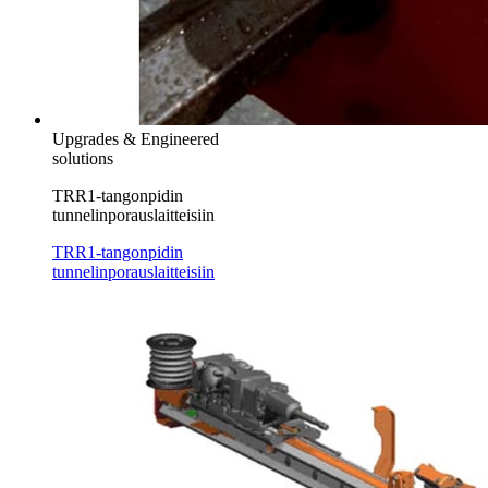
Upgrades & Engineered
solutions
TRR1-tangonpidin
tunnelinporauslaitteisiin
TRR1-tangonpidin
tunnelinporauslaitteisiin