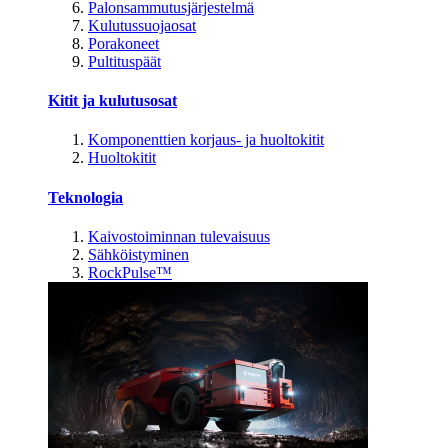
Palonsammutusjärjestelmä
Kulutussuojaosat
Porakoneet
Pultituspäät
Kitit ja kulutusosat
Komponenttien korjaus- ja huoltokitit
Huoltokitit
Teknologia
Kaivostoiminnan tulevaisuus
Sähköistyminen
RockPulse™