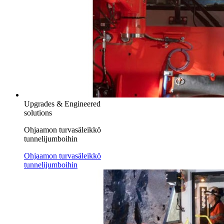
Upgrades & Engineered
solutions
Ohjaamon turvasäleikkö
tunnelijumboihin
Ohjaamon turvasäleikkö
tunnelijumboihin