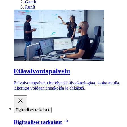
GainIt
RunIt
Etävalvontapalvelu
Etävalvontapalvelu hyödyntää älyteknologiaa, jonka avulla
laiterikot voidaan ennakoida ja ehkäistä.
Digitaaliset ratkaisut
Digitaaliset ratkaisut