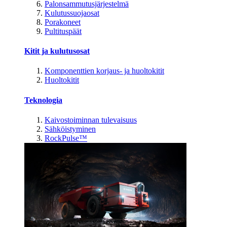
Palonsammutusjärjestelmä
Kulutussuojaosat
Porakoneet
Pultituspäät
Kitit ja kulutusosat
Komponenttien korjaus- ja huoltokitit
Huoltokitit
Teknologia
Kaivostoiminnan tulevaisuus
Sähköistyminen
RockPulse™