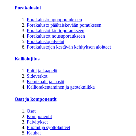
Porakalustot
Porakalusto uppoporaukseen
Porakalusto päältäiskevään poraukseen
Porakalustot kiertoporaukseen
Porakalustot nousuporaukseen
Porakalustopalvelut
Porakalustojen kestävän kehityksen aloitteet
Kalliolujitus
Pultit ja kaapelit
Sideverkot
Kemikaalit ja laastit
Kalliorakentaminen ja geotekniikka
Osat ja komponentit
Osat
Komponentit
Päivitykset
Puomit ja syöttölaitteet
Kauhat