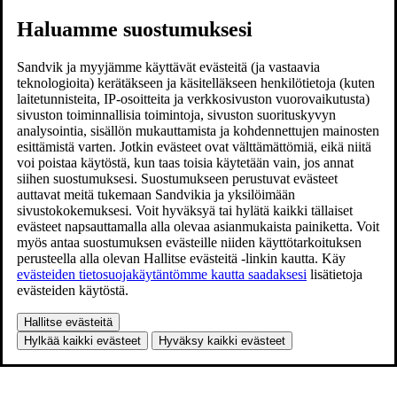
Haluamme suostumuksesi
Sandvik ja myyjämme käyttävät evästeitä (ja vastaavia
teknologioita) kerätäkseen ja käsitelläkseen henkilötietoja (kuten
laitetunnisteita, IP-osoitteita ja verkkosivuston vuorovaikutusta)
sivuston toiminnallisia toimintoja, sivuston suorituskyvyn
analysointia, sisällön mukauttamista ja kohdennettujen mainosten
esittämistä varten. Jotkin evästeet ovat välttämättömiä, eikä niitä
voi poistaa käytöstä, kun taas toisia käytetään vain, jos annat
siihen suostumuksesi. Suostumukseen perustuvat evästeet
auttavat meitä tukemaan Sandvikia ja yksilöimään
sivustokokemuksesi. Voit hyväksyä tai hylätä kaikki tällaiset
evästeet napsauttamalla alla olevaa asianmukaista painiketta. Voit
myös antaa suostumuksen evästeille niiden käyttötarkoituksen
perusteella alla olevan Hallitse evästeitä -linkin kautta. Käy
evästeiden tietosuojakäytäntömme kautta saadaksesi
lisätietoja
evästeiden käytöstä.
Hallitse evästeitä
Hylkää kaikki evästeet
Hyväksy kaikki evästeet