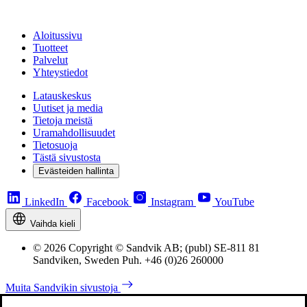
Aloitussivu
Tuotteet
Palvelut
Yhteystiedot
Latauskeskus
Uutiset ja media
Tietoja meistä
Uramahdollisuudet
Tietosuoja
Tästä sivustosta
Evästeiden hallinta
LinkedIn
Facebook
Instagram
YouTube
Vaihda kieli
© 2026 Copyright © Sandvik AB; (publ) SE-811 81
Sandviken, Sweden Puh. +46 (0)26 260000
Muita Sandvikin sivustoja