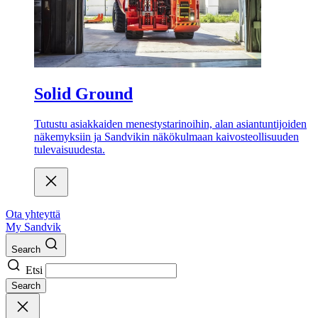
Solid Ground
Tutustu asiakkaiden menestystarinoihin, alan asiantuntijoiden
näkemyksiin ja Sandvikin näkökulmaan kaivosteollisuuden
tulevaisuudesta.
Ota yhteyttä
My Sandvik
Search
Etsi
Search