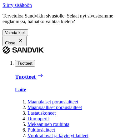
Siirry sisältöön
Tervetuloa Sandvikin sivustolle. Selaat nyt sivustoamme
englanniksi, haluatko vaihtaa kielen?
Vaihda kieli
Close
Tuotteet
Tuotteet
Laite
Maanalaiset porauslaitteet
Maanpäälliset porauslaitteet
Lastauskoneet
Dumpperit
Mekaaninen rouhinta
Pultituslaitteet
Vuokrattavat ja käytetyt laitteet