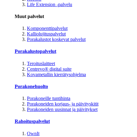
Life Extension -palvelu
Muut palvelut
Komponenttipalvelut
Kalliolujituspalvelut
Porakalustot koskevat palvelut
Porakalustopalvelut
Teroituslaitteet
Centrevo® digital suite
Kovametallin kierrätysohjelma
Porakonehuolto
Porakoneille tuntihinta
Porakoneiden korjaus- ja päivityskitit
Porakoneiden uusinnat ja päivitykset
Rahoituspalvelut
OwnIt