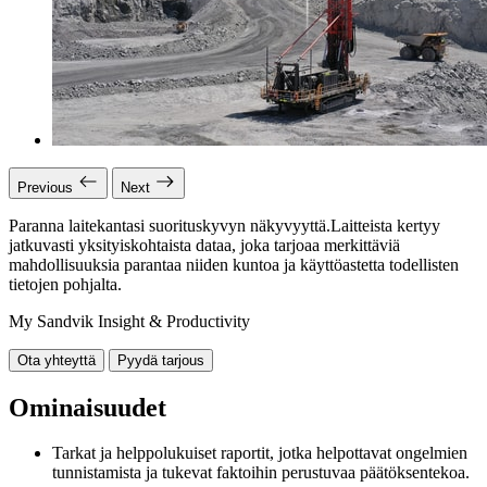
Previous
Next
Paranna laitekantasi suorituskyvyn näkyvyyttä.Laitteista kertyy
jatkuvasti yksityiskohtaista dataa, joka tarjoaa merkittäviä
mahdollisuuksia parantaa niiden kuntoa ja käyttöastetta todellisten
tietojen pohjalta.
My Sandvik Insight & Productivity
Ota yhteyttä
Pyydä tarjous
Ominaisuudet
Tarkat ja helppolukuiset raportit, jotka helpottavat ongelmien
tunnistamista ja tukevat faktoihin perustuvaa päätöksentekoa.