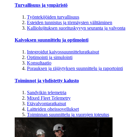
Turvallisuus ja ympäristö
Työntekijöiden turvallisuus
Esteiden tunnistus ja törmäysten välttäminen
Kalliolujituksen suorituskyvyn seuranta ja valvonta
Kaivoksen suunnittelu ja optimointi
Integroidut kaivossuunnitteluratkaisut
Optimointi ja simulointi
Konsultaatio
Porauksen ja räjäytyksen suunnittelu ja raportointi
Toiminnot ja yhdistetty kalusto
Sandvikin telemetria
Mixed Fleet Telemetry
Etävalvontaratkaisut
Laitteiden oheissovellukset
Toiminnan suunnittelu ja vuorojen toteutus