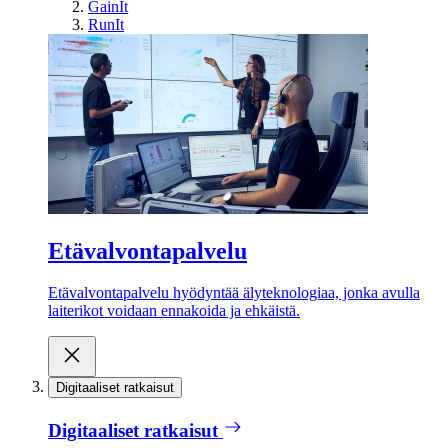
GainIt
RunIt
Etävalvontapalvelu
Etävalvontapalvelu hyödyntää älyteknologiaa, jonka avulla
laiterikot voidaan ennakoida ja ehkäistä.
Digitaaliset ratkaisut
Digitaaliset ratkaisut