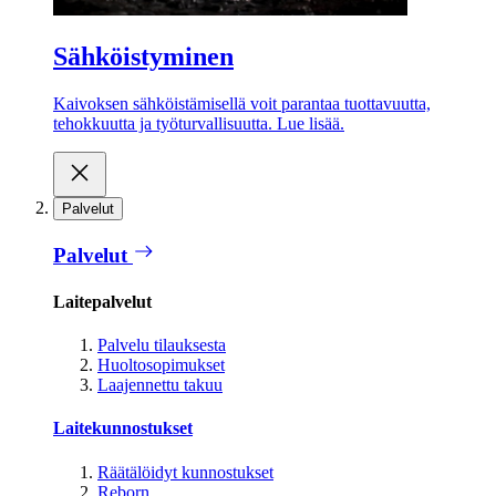
Sähköistyminen
Kaivoksen sähköistämisellä voit parantaa tuottavuutta,
tehokkuutta ja työturvallisuutta. Lue lisää.
Palvelut
Palvelut
Laitepalvelut
Palvelu tilauksesta
Huoltosopimukset
Laajennettu takuu
Laitekunnostukset
Räätälöidyt kunnostukset
Reborn