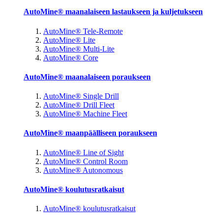
AutoMine® maanalaiseen lastaukseen ja kuljetukseen
AutoMine® Tele-Remote
AutoMine® Lite
AutoMine® Multi-Lite
AutoMine® Core
AutoMine® maanalaiseen poraukseen
AutoMine® Single Drill
AutoMine® Drill Fleet
AutoMine® Machine Fleet
AutoMine® maanpäälliseen poraukseen
AutoMine® Line of Sight
AutoMine® Control Room
AutoMine® Autonomous
AutoMine® koulutusratkaisut
AutoMine® koulutusratkaisut