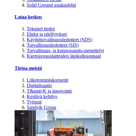
Solid Ground asiakaslehti
Lataa keskus
Tekniset tiedot
Ehdot ja edellytykset
Käyttöturvallisuustiedotteet (SDS)
Turvallisuustiedotteet (SIS)
Turvallisuus- ja kunnossapito-menettelyt
Kiertoporauslaitteiden läpikulkuoppaat
Tietoa meistä
Liiketoimintakonsepti
Digitalisaatio
T&amp;K ja innovointi
Kestävä kehitys
Työurat
Sandvik Group