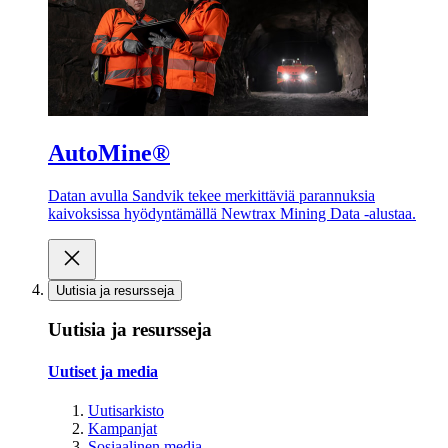
AutoMine®
Datan avulla Sandvik tekee merkittäviä parannuksia
kaivoksissa hyödyntämällä Newtrax Mining Data -alustaa.
Uutisia ja resursseja
Uutisia ja resursseja
Uutiset ja media
Uutisarkisto
Kampanjat
Sosiaalinen media