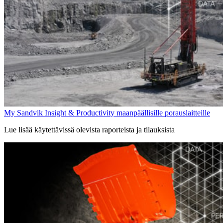
My Sandvik Insight & Productivity maanpäällisille porauslaitteille
Lue lisää käytettävissä olevista raporteista ja tilauksista