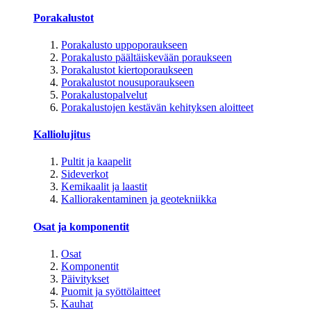
Porakalustot
Porakalusto uppoporaukseen
Porakalusto päältäiskevään poraukseen
Porakalustot kiertoporaukseen
Porakalustot nousuporaukseen
Porakalustopalvelut
Porakalustojen kestävän kehityksen aloitteet
Kalliolujitus
Pultit ja kaapelit
Sideverkot
Kemikaalit ja laastit
Kalliorakentaminen ja geotekniikka
Osat ja komponentit
Osat
Komponentit
Päivitykset
Puomit ja syöttölaitteet
Kauhat