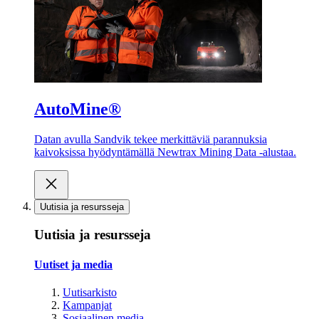
AutoMine®
Datan avulla Sandvik tekee merkittäviä parannuksia
kaivoksissa hyödyntämällä Newtrax Mining Data -alustaa.
Uutisia ja resursseja
Uutisia ja resursseja
Uutiset ja media
Uutisarkisto
Kampanjat
Sosiaalinen media