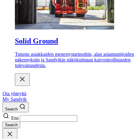
Solid Ground
Tutustu asiakkaiden menestystarinoihin, alan asiantuntijoiden
näkemyksiin ja Sandvikin näkökulmaan kaivosteollisuuden
tulevaisuudesta.
Ota yhteyttä
My Sandvik
Search
Etsi
Search