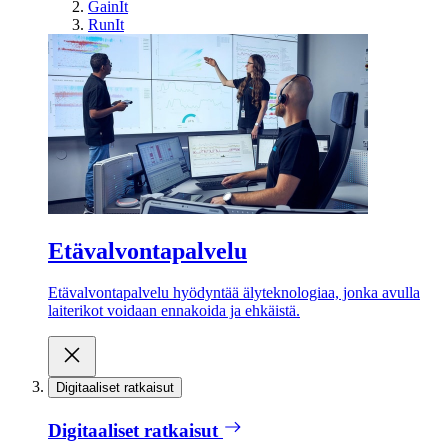
GainIt
RunIt
Etävalvontapalvelu
Etävalvontapalvelu hyödyntää älyteknologiaa, jonka avulla
laiterikot voidaan ennakoida ja ehkäistä.
Digitaaliset ratkaisut
Digitaaliset ratkaisut