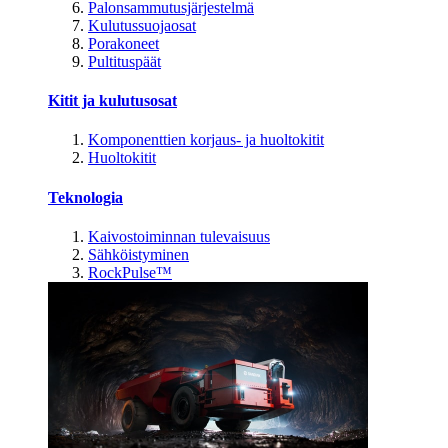
Palonsammutusjärjestelmä
Kulutussuojaosat
Porakoneet
Pultituspäät
Kitit ja kulutusosat
Komponenttien korjaus- ja huoltokitit
Huoltokitit
Teknologia
Kaivostoiminnan tulevaisuus
Sähköistyminen
RockPulse™