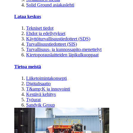
Solid Ground asiakaslehti
Lataa keskus
Tekniset tiedot
Ehdot ja edellytykset
Käyttöturvallisuustiedotteet (SDS)
Turvallisuustiedotteet (SIS)
Turvallisuus- ja kunnossapito-menettelyt
Kiertoporauslaitteiden läpikulkuoppaat
Tietoa meistä
Liiketoimintakonsepti
Digitalisaatio
T&amp;K ja innovointi
Kestävä kehitys
Työurat
Sandvik Group