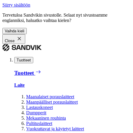
Siirry sisältöön
Tervetuloa Sandvikin sivustolle. Selaat nyt sivustoamme
englanniksi, haluatko vaihtaa kielen?
Vaihda kieli
Close
Tuotteet
Tuotteet
Laite
Maanalaiset porauslaitteet
Maanpäälliset porauslaitteet
Lastauskoneet
Dumpperit
Mekaaninen rouhinta
Pultituslaitteet
Vuokrattavat ja käytetyt laitteet