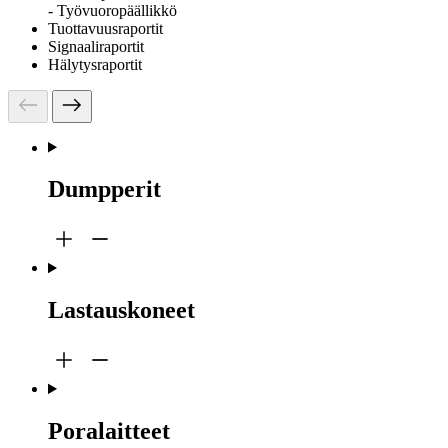
- Työvuoropäällikkö
Tuottavuusraportit
Signaaliraportit
Hälytysraportit
Dumpperit
Lastauskoneet
Poralaitteet