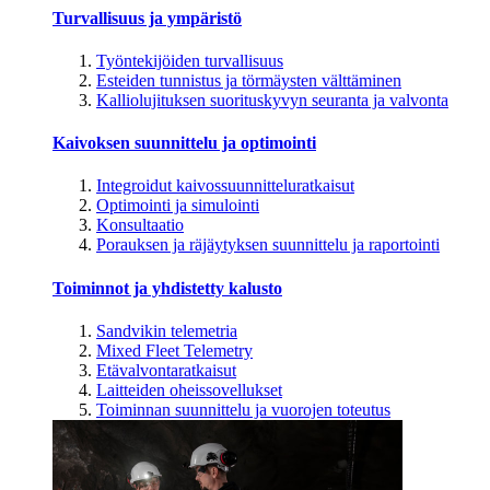
Turvallisuus ja ympäristö
Työntekijöiden turvallisuus
Esteiden tunnistus ja törmäysten välttäminen
Kalliolujituksen suorituskyvyn seuranta ja valvonta
Kaivoksen suunnittelu ja optimointi
Integroidut kaivossuunnitteluratkaisut
Optimointi ja simulointi
Konsultaatio
Porauksen ja räjäytyksen suunnittelu ja raportointi
Toiminnot ja yhdistetty kalusto
Sandvikin telemetria
Mixed Fleet Telemetry
Etävalvontaratkaisut
Laitteiden oheissovellukset
Toiminnan suunnittelu ja vuorojen toteutus