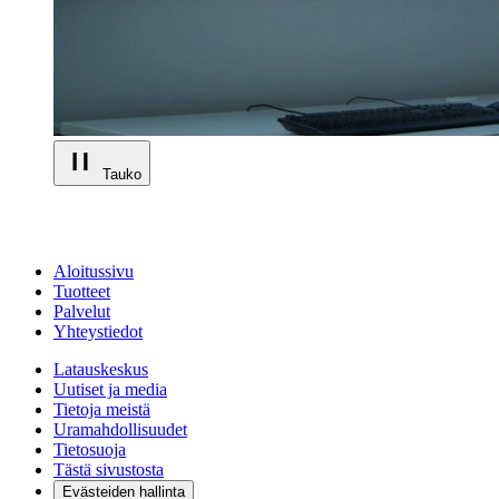
Tauko
Aloitussivu
Tuotteet
Palvelut
Yhteystiedot
Latauskeskus
Uutiset ja media
Tietoja meistä
Uramahdollisuudet
Tietosuoja
Tästä sivustosta
Evästeiden hallinta