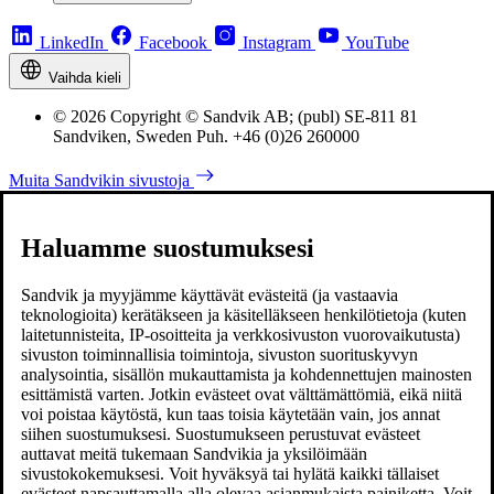
LinkedIn
Facebook
Instagram
YouTube
Vaihda kieli
© 2026 Copyright © Sandvik AB; (publ) SE-811 81
Sandviken, Sweden Puh. +46 (0)26 260000
Muita Sandvikin sivustoja
Haluamme suostumuksesi
Sandvik ja myyjämme käyttävät evästeitä (ja vastaavia
teknologioita) kerätäkseen ja käsitelläkseen henkilötietoja (kuten
laitetunnisteita, IP-osoitteita ja verkkosivuston vuorovaikutusta)
sivuston toiminnallisia toimintoja, sivuston suorituskyvyn
analysointia, sisällön mukauttamista ja kohdennettujen mainosten
esittämistä varten. Jotkin evästeet ovat välttämättömiä, eikä niitä
voi poistaa käytöstä, kun taas toisia käytetään vain, jos annat
siihen suostumuksesi. Suostumukseen perustuvat evästeet
auttavat meitä tukemaan Sandvikia ja yksilöimään
sivustokokemuksesi. Voit hyväksyä tai hylätä kaikki tällaiset
evästeet napsauttamalla alla olevaa asianmukaista painiketta. Voit