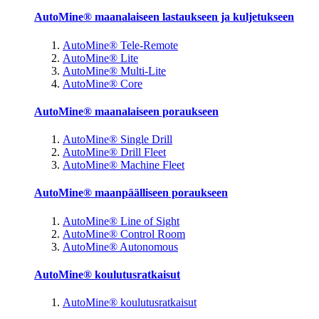
AutoMine® maanalaiseen lastaukseen ja kuljetukseen
AutoMine® Tele-Remote
AutoMine® Lite
AutoMine® Multi-Lite
AutoMine® Core
AutoMine® maanalaiseen poraukseen
AutoMine® Single Drill
AutoMine® Drill Fleet
AutoMine® Machine Fleet
AutoMine® maanpäälliseen poraukseen
AutoMine® Line of Sight
AutoMine® Control Room
AutoMine® Autonomous
AutoMine® koulutusratkaisut
AutoMine® koulutusratkaisut