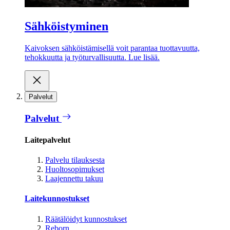
Sähköistyminen
Kaivoksen sähköistämisellä voit parantaa tuottavuutta,
tehokkuutta ja työturvallisuutta. Lue lisää.
Palvelut
Palvelut
Laitepalvelut
Palvelu tilauksesta
Huoltosopimukset
Laajennettu takuu
Laitekunnostukset
Räätälöidyt kunnostukset
Reborn