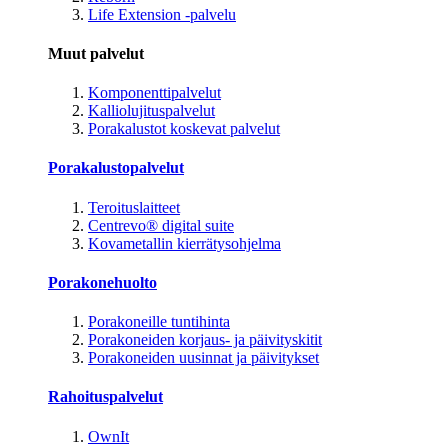
Life Extension -palvelu
Muut palvelut
Komponenttipalvelut
Kalliolujituspalvelut
Porakalustot koskevat palvelut
Porakalustopalvelut
Teroituslaitteet
Centrevo® digital suite
Kovametallin kierrätysohjelma
Porakonehuolto
Porakoneille tuntihinta
Porakoneiden korjaus- ja päivityskitit
Porakoneiden uusinnat ja päivitykset
Rahoituspalvelut
OwnIt