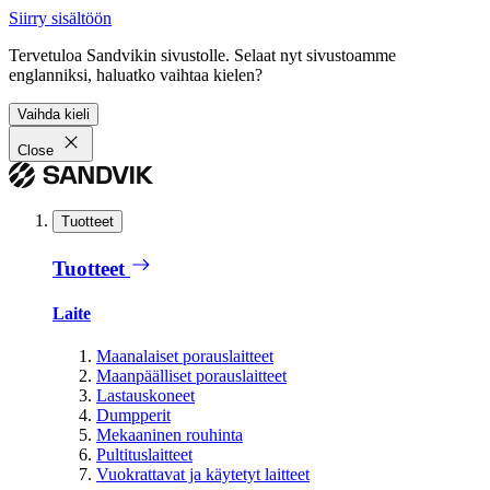
Siirry sisältöön
Tervetuloa Sandvikin sivustolle. Selaat nyt sivustoamme
englanniksi, haluatko vaihtaa kielen?
Vaihda kieli
Close
Tuotteet
Tuotteet
Laite
Maanalaiset porauslaitteet
Maanpäälliset porauslaitteet
Lastauskoneet
Dumpperit
Mekaaninen rouhinta
Pultituslaitteet
Vuokrattavat ja käytetyt laitteet