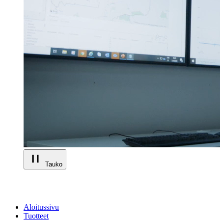
Tauko
Aloitussivu
Tuotteet