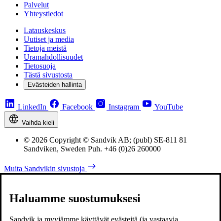
Palvelut
Yhteystiedot
Latauskeskus
Uutiset ja media
Tietoja meistä
Uramahdollisuudet
Tietosuoja
Tästä sivustosta
Evästeiden hallinta
LinkedIn
Facebook
Instagram
YouTube
Vaihda kieli
© 2026 Copyright © Sandvik AB; (publ) SE-811 81
Sandviken, Sweden Puh. +46 (0)26 260000
Muita Sandvikin sivustoja
Haluamme suostumuksesi
Sandvik ja myyjämme käyttävät evästeitä (ja vastaavia