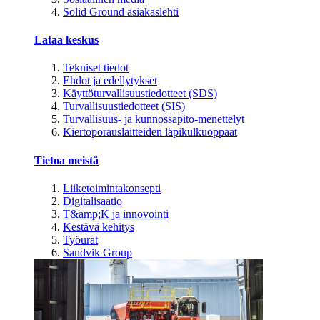
Solid Ground asiakaslehti
Lataa keskus
Tekniset tiedot
Ehdot ja edellytykset
Käyttöturvallisuustiedotteet (SDS)
Turvallisuustiedotteet (SIS)
Turvallisuus- ja kunnossapito-menettelyt
Kiertoporauslaitteiden läpikulkuoppaat
Tietoa meistä
Liiketoimintakonsepti
Digitalisaatio
T&amp;K ja innovointi
Kestävä kehitys
Työurat
Sandvik Group