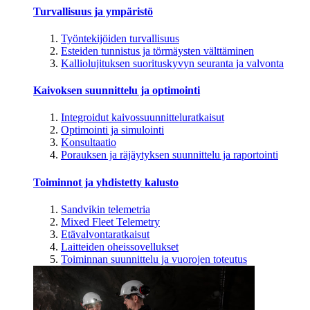
Turvallisuus ja ympäristö
Työntekijöiden turvallisuus
Esteiden tunnistus ja törmäysten välttäminen
Kalliolujituksen suorituskyvyn seuranta ja valvonta
Kaivoksen suunnittelu ja optimointi
Integroidut kaivossuunnitteluratkaisut
Optimointi ja simulointi
Konsultaatio
Porauksen ja räjäytyksen suunnittelu ja raportointi
Toiminnot ja yhdistetty kalusto
Sandvikin telemetria
Mixed Fleet Telemetry
Etävalvontaratkaisut
Laitteiden oheissovellukset
Toiminnan suunnittelu ja vuorojen toteutus