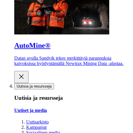
AutoMine®
Datan avulla Sandvik tekee merkittäviä parannuksia
kaivoksissa hyödyntämällä Newtrax Mining Data -alustaa.
Uutisia ja resursseja
Uutisia ja resursseja
Uutiset ja media
Uutisarkisto
Kampanjat
Sosiaalinen media