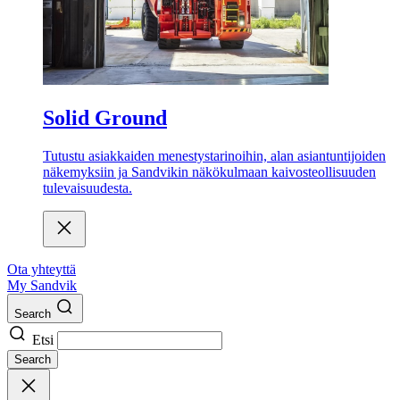
Solid Ground
Tutustu asiakkaiden menestystarinoihin, alan asiantuntijoiden
näkemyksiin ja Sandvikin näkökulmaan kaivosteollisuuden
tulevaisuudesta.
Ota yhteyttä
My Sandvik
Search
Etsi
Search