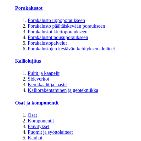
Porakalustot
Porakalusto uppoporaukseen
Porakalusto päältäiskevään poraukseen
Porakalustot kiertoporaukseen
Porakalustot nousuporaukseen
Porakalustopalvelut
Porakalustojen kestävän kehityksen aloitteet
Kalliolujitus
Pultit ja kaapelit
Sideverkot
Kemikaalit ja laastit
Kalliorakentaminen ja geotekniikka
Osat ja komponentit
Osat
Komponentit
Päivitykset
Puomit ja syöttölaitteet
Kauhat