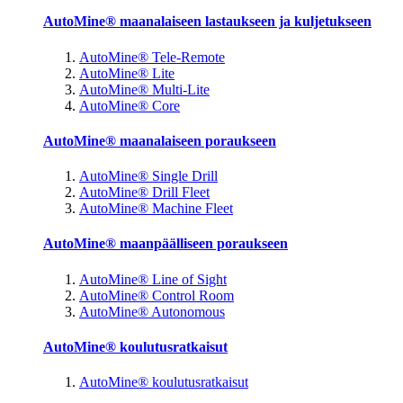
AutoMine® maanalaiseen lastaukseen ja kuljetukseen
AutoMine® Tele-Remote
AutoMine® Lite
AutoMine® Multi-Lite
AutoMine® Core
AutoMine® maanalaiseen poraukseen
AutoMine® Single Drill
AutoMine® Drill Fleet
AutoMine® Machine Fleet
AutoMine® maanpäälliseen poraukseen
AutoMine® Line of Sight
AutoMine® Control Room
AutoMine® Autonomous
AutoMine® koulutusratkaisut
AutoMine® koulutusratkaisut