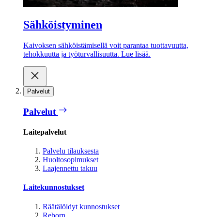
Sähköistyminen
Kaivoksen sähköistämisellä voit parantaa tuottavuutta,
tehokkuutta ja työturvallisuutta. Lue lisää.
Palvelut
Palvelut
Laitepalvelut
Palvelu tilauksesta
Huoltosopimukset
Laajennettu takuu
Laitekunnostukset
Räätälöidyt kunnostukset
Reborn