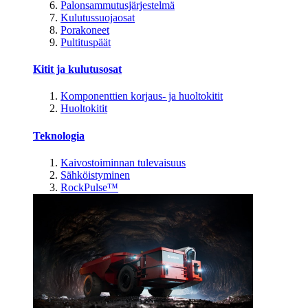
Palonsammutusjärjestelmä
Kulutussuojaosat
Porakoneet
Pultituspäät
Kitit ja kulutusosat
Komponenttien korjaus- ja huoltokitit
Huoltokitit
Teknologia
Kaivostoiminnan tulevaisuus
Sähköistyminen
RockPulse™