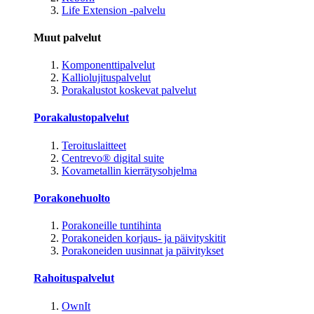
Life Extension -palvelu
Muut palvelut
Komponenttipalvelut
Kalliolujituspalvelut
Porakalustot koskevat palvelut
Porakalustopalvelut
Teroituslaitteet
Centrevo® digital suite
Kovametallin kierrätysohjelma
Porakonehuolto
Porakoneille tuntihinta
Porakoneiden korjaus- ja päivityskitit
Porakoneiden uusinnat ja päivitykset
Rahoituspalvelut
OwnIt