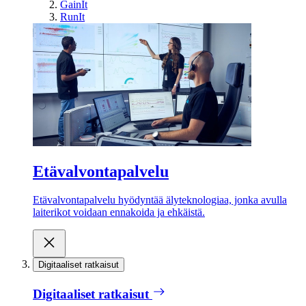
GainIt
RunIt
Etävalvontapalvelu
Etävalvontapalvelu hyödyntää älyteknologiaa, jonka avulla
laiterikot voidaan ennakoida ja ehkäistä.
Digitaaliset ratkaisut
Digitaaliset ratkaisut