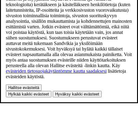
teknologioita) kerätäkseen ja käsitelläkseen henkilötietoja (kuten
laitetunnisteita, IP-osoitteita ja verkkosivuston vuorovaikutusta)
sivuston toiminnallisia toimintoja, sivuston suorituskyvyn
analysointia, sisällön mukauttamista ja kohdennettujen mainosten
esittämistä varten. Jotkin evästeet ovat välttämättömiä, eikä niitä
voi poistaa käytöstä, kun taas toisia käytetään vain, jos annat
siihen suostumuksesi. Suostumukseen perustuvat evästeet
auttavat meitä tukemaan Sandvikia ja yksilöimään
sivustokokemuksesi. Voit hyväksyä tai hylätä kaikki tällaiset
evästeet napsauttamalla alla olevaa asianmukaista painiketta. Voit
myös antaa suostumuksen evästeille niiden käyttötarkoituksen
perusteella alla olevan Hallitse evästeitä -linkin kautta. Käy
evästeiden tietosuojakäytäntömme kautta saadaksesi
lisätietoja
evästeiden käytöstä.
Hallitse evästeitä
Hylkää kaikki evästeet
Hyväksy kaikki evästeet