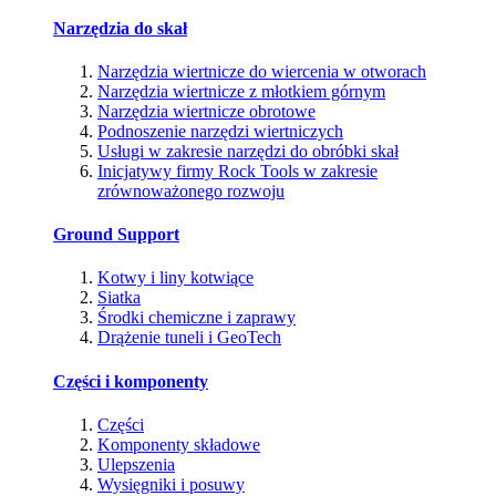
Narzędzia do skał
Narzędzia wiertnicze do wiercenia w otworach
Narzędzia wiertnicze z młotkiem górnym
Narzędzia wiertnicze obrotowe
Podnoszenie narzędzi wiertniczych
Usługi w zakresie narzędzi do obróbki skał
Inicjatywy firmy Rock Tools w zakresie
zrównoważonego rozwoju
Ground Support
Kotwy i liny kotwiące
Siatka
Środki chemiczne i zaprawy
Drążenie tuneli i GeoTech
Części i komponenty
Części
Komponenty składowe
Ulepszenia
Wysięgniki i posuwy