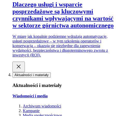
Dlaczego usługi i wsparcie
posprzedażowe są kluczowymi
czynnikami wpływającymi na wartość
w sektorze górnictwa autonomicznego
W miarę jak kopalnie podziemne wdrażają automatyzację,
usługi posprzedażowe – w tym szkolenia operatorów i
konserwacja – okazują się niezbędne dla zapewnienia
wydajności, bezpieczeństwa i długoterminowego zwrotu z
inwestycji (ROI).
Aktualności i materiały
Aktualności i materiały
Wiadomości i media
Archiwum wiadomości
Kampanie
Media społecznościowe