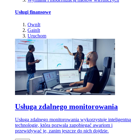
Usługi finansowe
OwnIt
GainIt
Uruchom
Usługa zdalnego monitorowania
Usługa zdalnego monitorowania wykorzystuje inteligentną
technologię, która pozwala zapobiegać awariom i
przewidywać je, zanim jeszcze do nich dojdzie.