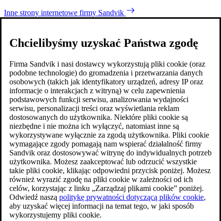
Inne strony internetowe firmy Sandvik
Chcielibyśmy uzyskać Państwa zgodę
Firma Sandvik i nasi dostawcy wykorzystują pliki cookie (oraz
podobne technologie) do gromadzenia i przetwarzania danych
osobowych (takich jak identyfikatory urządzeń, adresy IP oraz
informacje o interakcjach z witryną) w celu zapewnienia
podstawowych funkcji serwisu, analizowania wydajności
serwisu, personalizacji treści oraz wyświetlania reklam
dostosowanych do użytkownika. Niektóre pliki cookie są
niezbędne i nie można ich wyłączyć, natomiast inne są
wykorzystywane wyłącznie za zgodą użytkownika. Pliki cookie
wymagające zgody pomagają nam wspierać działalność firmy
Sandvik oraz dostosowywać witrynę do indywidualnych potrzeb
użytkownika. Możesz zaakceptować lub odrzucić wszystkie
takie pliki cookie, klikając odpowiedni przycisk poniżej. Możesz
również wyrazić zgodę na pliki cookie w zależności od ich
celów, korzystając z linku „Zarządzaj plikami cookie” poniżej.
Odwiedź naszą
politykę prywatności dotyczącą plików cookie
,
aby uzyskać więcej informacji na temat tego, w jaki sposób
wykorzystujemy pliki cookie.