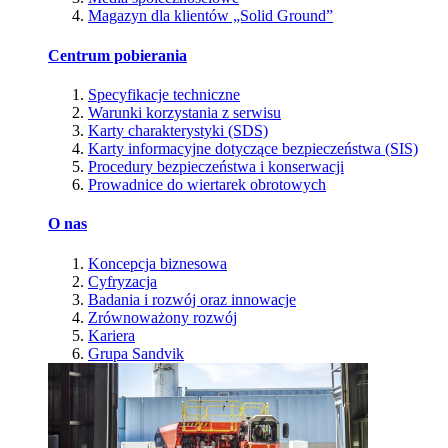
Magazyn dla klientów „Solid Ground”
Centrum pobierania
Specyfikacje techniczne
Warunki korzystania z serwisu
Karty charakterystyki (SDS)
Karty informacyjne dotyczące bezpieczeństwa (SIS)
Procedury bezpieczeństwa i konserwacji
Prowadnice do wiertarek obrotowych
O nas
Koncepcja biznesowa
Cyfryzacja
Badania i rozwój oraz innowacje
Zrównoważony rozwój
Kariera
Grupa Sandvik