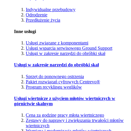
Indywidualne przebudowy
Odrodzenie
Przedłużenie życia
Inne usługi
Usługi związane z komponentami
Usługi wsparcia serwisowego Ground Support
Usługi w zakresie narzędzi do obróbki skał
Usługi w zakresie narzędzi do obróbki skał
Sprzęt do ponownego ostrzenia
Pakiet rozwiązań cyfrowych Centrevo®
Program recyklingu węglików
Usługi wiertnicze z użyciem młotów wiertniczych w
górnictwie skalnym
Cena za godzinę pracy młota wiertniczego
Zestawy do naprawy i zwiększania trwałości młotów
wiertniczych
Wymiana i modernizacja młotów wiertniczych