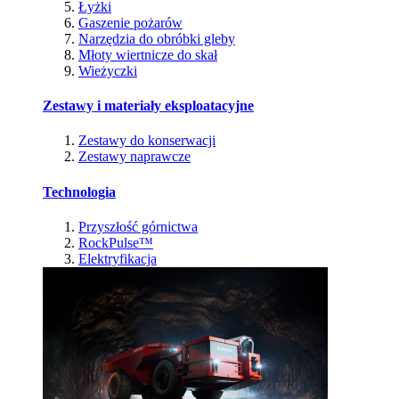
Łyżki
Gaszenie pożarów
Narzędzia do obróbki gleby
Młoty wiertnicze do skał
Wieżyczki
Zestawy i materiały eksploatacyjne
Zestawy do konserwacji
Zestawy naprawcze
Technologia
Przyszłość górnictwa
RockPulse™
Elektryfikacja