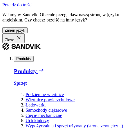
Przejdź do treści
Witamy w Sandvik. Obecnie przeglądasz naszą stronę w języku
angielskim. Czy chcesz przejść na inny język?
Zmień język
Close
Produkty
Produkty
Sprzęt
Podziemne wiertnice
Wiertnice powierzchniowe
Ładowarki
Samochody ciężarowe
Cięcie mechaniczne
Uciekinierzy
Wypożyczalnia i sprzęt używany (strona zewnętrzna)