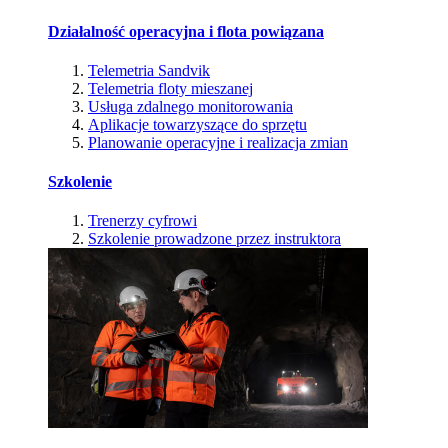
Działalność operacyjna i flota powiązana
Telemetria Sandvik
Telemetria floty mieszanej
Usługa zdalnego monitorowania
Aplikacje towarzyszące do sprzętu
Planowanie operacyjne i realizacja zmian
Szkolenie
Trenerzy cyfrowi
Szkolenie prowadzone przez instruktora