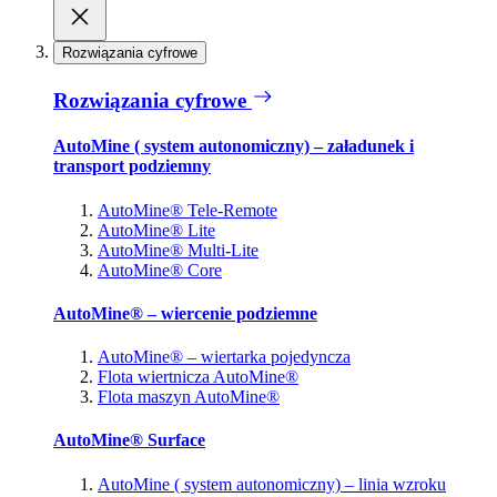
Rozwiązania cyfrowe
Rozwiązania cyfrowe
AutoMine ( system autonomiczny) – załadunek i
transport podziemny
AutoMine® Tele-Remote
AutoMine® Lite
AutoMine® Multi-Lite
AutoMine® Core
AutoMine® – wiercenie podziemne
AutoMine® – wiertarka pojedyncza
Flota wiertnicza AutoMine®
Flota maszyn AutoMine®
AutoMine® Surface
AutoMine ( system autonomiczny) – linia wzroku