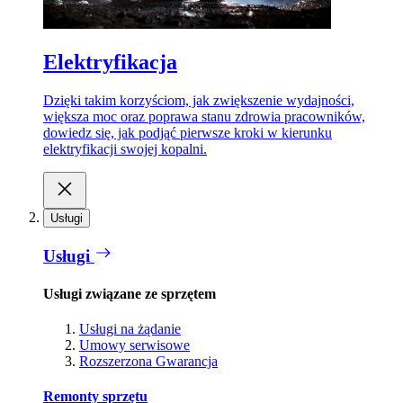
Elektryfikacja
Dzięki takim korzyściom, jak zwiększenie wydajności,
większa moc oraz poprawa stanu zdrowia pracowników,
dowiedz się, jak podjąć pierwsze kroki w kierunku
elektryfikacji swojej kopalni.
Usługi
Usługi
Usługi związane ze sprzętem
Usługi na żądanie
Umowy serwisowe
Rozszerzona Gwarancja
Remonty sprzętu