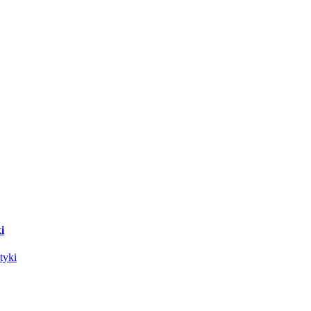
i
tyki