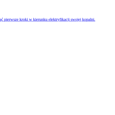
 pierwsze kroki w kierunku elektryfikacji swojej kopalni.