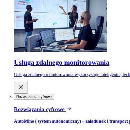
Usługa zdalnego monitorowania
Usługa zdalnego monitorowania wykorzystuje inteligentną tech
Rozwiązania cyfrowe
Rozwiązania cyfrowe
AutoMine ( system autonomiczny) – załadunek i transport