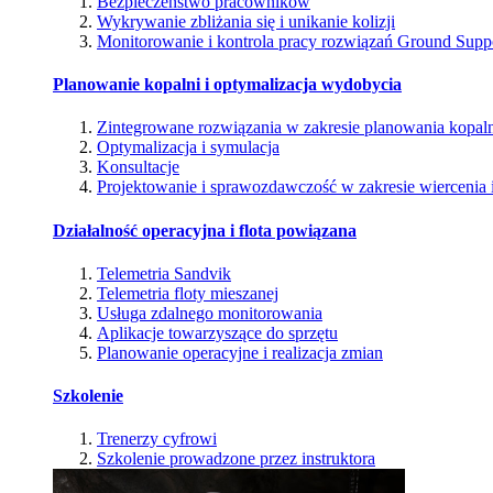
Bezpieczeństwo pracowników
Wykrywanie zbliżania się i unikanie kolizji
Monitorowanie i kontrola pracy rozwiązań Ground Supp
Planowanie kopalni i optymalizacja wydobycia
Zintegrowane rozwiązania w zakresie planowania kopal
Optymalizacja i symulacja
Konsultacje
Projektowanie i sprawozdawczość w zakresie wiercenia i
Działalność operacyjna i flota powiązana
Telemetria Sandvik
Telemetria floty mieszanej
Usługa zdalnego monitorowania
Aplikacje towarzyszące do sprzętu
Planowanie operacyjne i realizacja zmian
Szkolenie
Trenerzy cyfrowi
Szkolenie prowadzone przez instruktora