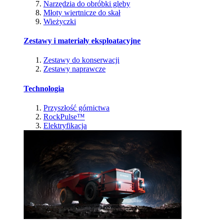
Narzędzia do obróbki gleby
Młoty wiertnicze do skał
Wieżyczki
Zestawy i materiały eksploatacyjne
Zestawy do konserwacji
Zestawy naprawcze
Technologia
Przyszłość górnictwa
RockPulse™
Elektryfikacja