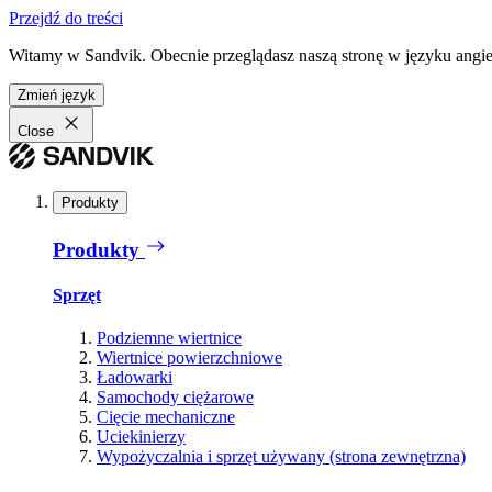
Przejdź do treści
Witamy w Sandvik. Obecnie przeglądasz naszą stronę w języku angiel
Zmień język
Close
Produkty
Produkty
Sprzęt
Podziemne wiertnice
Wiertnice powierzchniowe
Ładowarki
Samochody ciężarowe
Cięcie mechaniczne
Uciekinierzy
Wypożyczalnia i sprzęt używany (strona zewnętrzna)