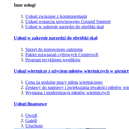
Inne usługi
Usługi związane z komponentami
Usługi wsparcia serwisowego Ground Support
Usługi w zakresie narzędzi do obróbki skał
Usługi w zakresie narzędzi do obróbki skał
Sprzęt do ponownego ostrzenia
Pakiet rozwiązań cyfrowych Centrevo®
Program recyklingu węglików
Usługi wiertnicze z użyciem młotów wiertniczych w górnic
Cena za godzinę pracy młota wiertniczego
Zestawy do naprawy i zwiększania trwałości młotów wie
Wymiana i modernizacja młotów wiertniczych
Usługi finansowe
OwnIt
GainIt
Uruchom