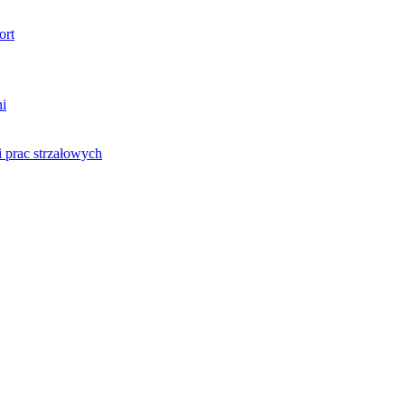
ort
ni
 prac strzałowych