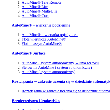
AutoMine® Tele-Remote
AutoMine® Lite
AutoMine® Multi-Lite
AutoMine® Core
AutoMine® – wiercenie podziemne
AutoMine® – wiertarka pojedyncza
Flota wiertnicza AutoMine®
Flota maszyn AutoMine®
AutoMine® Surface
AutoMine ( system autonomiczny) – linia wzroku
Sterownia AutoMine ( system autonomiczny)
AutoMine ( system autonomiczny)
Rozwiązania w zakresie uczenia się w dziedzinie automatyk
Rozwiązania w zakresie uczenia się w dziedzinie automa
Bezpieczeństwo i środowisko