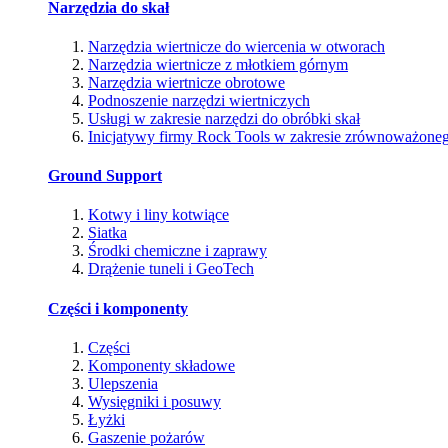
Narzędzia do skał
Narzędzia wiertnicze do wiercenia w otworach
Narzędzia wiertnicze z młotkiem górnym
Narzędzia wiertnicze obrotowe
Podnoszenie narzędzi wiertniczych
Usługi w zakresie narzędzi do obróbki skał
Inicjatywy firmy Rock Tools w zakresie zrównoważone
Ground Support
Kotwy i liny kotwiące
Siatka
Środki chemiczne i zaprawy
Drążenie tuneli i GeoTech
Części i komponenty
Części
Komponenty składowe
Ulepszenia
Wysięgniki i posuwy
Łyżki
Gaszenie pożarów