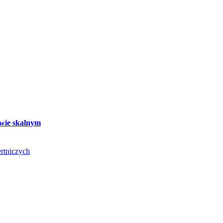
twie skalnym
rtniczych