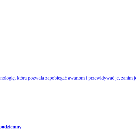
nologię, która pozwala zapobiegać awariom i przewidywać je, zanim je
 podziemny