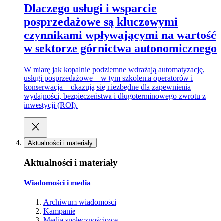
Dlaczego usługi i wsparcie
posprzedażowe są kluczowymi
czynnikami wpływającymi na wartość
w sektorze górnictwa autonomicznego
W miarę jak kopalnie podziemne wdrażają automatyzację,
usługi posprzedażowe – w tym szkolenia operatorów i
konserwacja – okazują się niezbędne dla zapewnienia
wydajności, bezpieczeństwa i długoterminowego zwrotu z
inwestycji (ROI).
Aktualności i materiały
Aktualności i materiały
Wiadomości i media
Archiwum wiadomości
Kampanie
Media społecznościowe