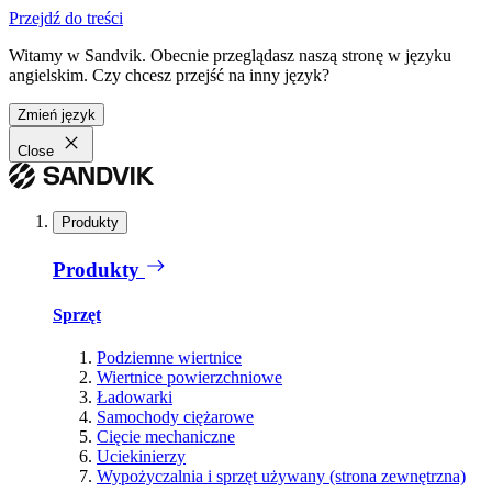
Przejdź do treści
Witamy w Sandvik. Obecnie przeglądasz naszą stronę w języku
angielskim. Czy chcesz przejść na inny język?
Zmień język
Close
Produkty
Produkty
Sprzęt
Podziemne wiertnice
Wiertnice powierzchniowe
Ładowarki
Samochody ciężarowe
Cięcie mechaniczne
Uciekinierzy
Wypożyczalnia i sprzęt używany (strona zewnętrzna)