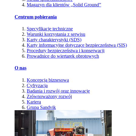
Magazyn dla klientów „Solid Ground”
Centrum pobierania
Specyfikacje techniczne
Warunki korzystania z serwisu
Karty charakterystyki (SDS)
Karty informacyjne dotyczące bezpieczeństwa (SIS)
Procedury bezpieczeństwa i konserwacji
Prowadnice do wiertarek obrotowych
O nas
Koncepcja biznesowa
Cyfryzacja
Badania i rozwój oraz innowacje
Zrównoważony rozwój
Kariera
Grupa Sandvik