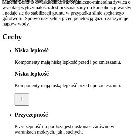
Skontaktuj się z nami
Poproś o wycenę
Mineral Bond to dwuskładnikowa, organiczno-mineralna żywica o
wysokiej wytrzymałości. Jest przeznaczony do konsolidacji warstw
i nadaje się do stabilizacji gruntu w przypadku silnie spękanego
górotworu. Spoiwo uszczelnia przed penetracją gazu i zatrzymuje
napływ wody.
Cechy
Niska lepkość
Komponenty mają niską lepkość przed i po zmieszaniu.
Niska lepkość
Komponenty mają niską lepkość przed i po zmieszaniu.
Przyczepność
Przyczepność do podłoża jest doskonała zarówno w
warunkach mokrych, jak i suchych.