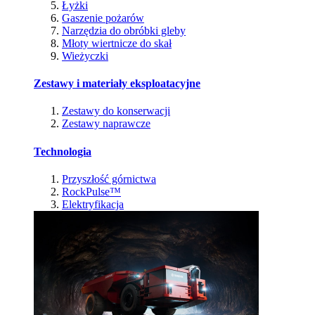
Łyżki
Gaszenie pożarów
Narzędzia do obróbki gleby
Młoty wiertnicze do skał
Wieżyczki
Zestawy i materiały eksploatacyjne
Zestawy do konserwacji
Zestawy naprawcze
Technologia
Przyszłość górnictwa
RockPulse™
Elektryfikacja