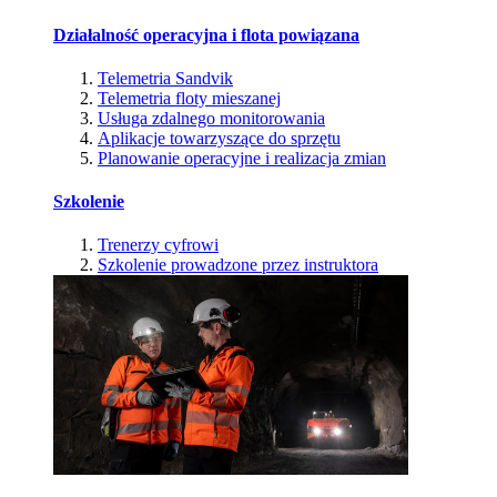
Działalność operacyjna i flota powiązana
Telemetria Sandvik
Telemetria floty mieszanej
Usługa zdalnego monitorowania
Aplikacje towarzyszące do sprzętu
Planowanie operacyjne i realizacja zmian
Szkolenie
Trenerzy cyfrowi
Szkolenie prowadzone przez instruktora