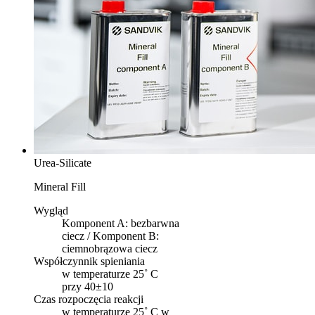
Urea-Silicate
Mineral Fill
Wygląd
Komponent A: bezbarwna
ciecz / Komponent B:
ciemnobrązowa ciecz
Współczynnik spieniania
w temperaturze 25˚ C
przy 40±10
Czas rozpoczęcia reakcji
w temperaturze 25˚ C w