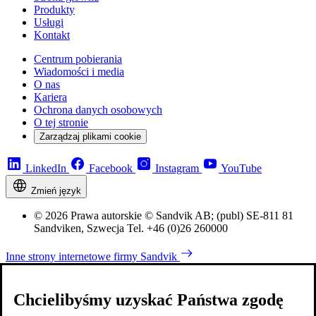
Produkty
Usługi
Kontakt
Centrum pobierania
Wiadomości i media
O nas
Kariera
Ochrona danych osobowych
O tej stronie
Zarządzaj plikami cookie
LinkedIn
Facebook
Instagram
YouTube
Zmień język
© 2026 Prawa autorskie © Sandvik AB; (publ) SE-811 81
Sandviken, Szwecja Tel. +46 (0)26 260000
Inne strony internetowe firmy Sandvik
Chcielibyśmy uzyskać Państwa zgodę