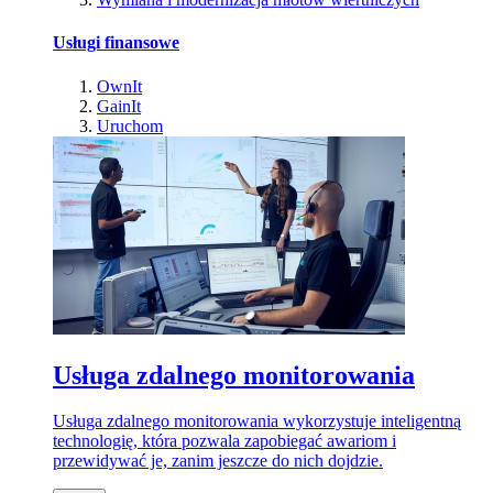
Usługi finansowe
OwnIt
GainIt
Uruchom
Usługa zdalnego monitorowania
Usługa zdalnego monitorowania wykorzystuje inteligentną
technologię, która pozwala zapobiegać awariom i
przewidywać je, zanim jeszcze do nich dojdzie.