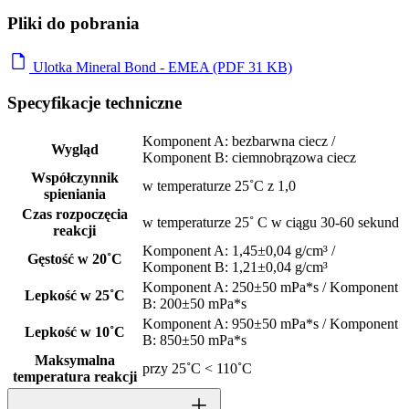
Pliki do pobrania
Ulotka Mineral Bond - EMEA (PDF 31 KB)
Specyfikacje techniczne
Komponent A: bezbarwna ciecz /
Wygląd
Komponent B: ciemnobrązowa ciecz
Współczynnik
w temperaturze 25˚C z 1,0
spieniania
Czas rozpoczęcia
w temperaturze 25˚ C w ciągu 30-60 sekund
reakcji
Komponent A: 1,45±0,04 g/cm³ /
Gęstość w 20˚C
Komponent B: 1,21±0,04 g/cm³
Komponent A: 250±50 mPa*s / Komponent
Lepkość w 25˚C
B: 200±50 mPa*s
Komponent A: 950±50 mPa*s / Komponent
Lepkość w 10˚C
B: 850±50 mPa*s
Maksymalna
przy 25˚C < 110˚C
temperatura reakcji