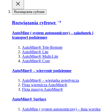
Rozwiązania cyfrowe
Rozwiązania cyfrowe
AutoMine ( system autonomiczny) – załadunek i
transport podziemny
AutoMine® Tele-Remote
AutoMine® Lite
AutoMine® Multi-Lite
AutoMine® Core
AutoMine® – wiercenie podziemne
AutoMine® – wiertarka pojedyncza
Flota wiertnicza AutoMine®
Flota maszyn AutoMine®
AutoMine® Surface
AutoMine ( system autonomiczny) – linia wzroku