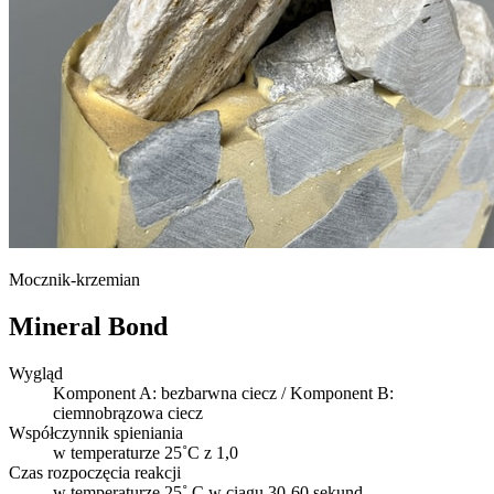
Mocznik-krzemian
Mineral Bond
Wygląd
Komponent A: bezbarwna ciecz / Komponent B:
ciemnobrązowa ciecz
Współczynnik spieniania
w temperaturze 25˚C z 1,0
Czas rozpoczęcia reakcji
w temperaturze 25˚ C w ciągu 30-60 sekund