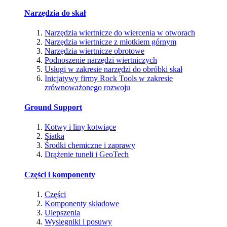
Narzędzia do skał
Narzędzia wiertnicze do wiercenia w otworach
Narzędzia wiertnicze z młotkiem górnym
Narzędzia wiertnicze obrotowe
Podnoszenie narzędzi wiertniczych
Usługi w zakresie narzędzi do obróbki skał
Inicjatywy firmy Rock Tools w zakresie
zrównoważonego rozwoju
Ground Support
Kotwy i liny kotwiące
Siatka
Środki chemiczne i zaprawy
Drążenie tuneli i GeoTech
Części i komponenty
Części
Komponenty składowe
Ulepszenia
Wysięgniki i posuwy