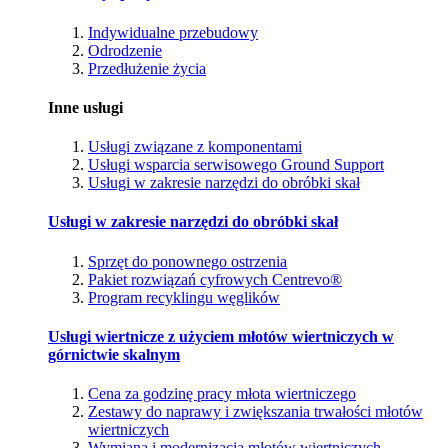
Indywidualne przebudowy
Odrodzenie
Przedłużenie życia
Inne usługi
Usługi związane z komponentami
Usługi wsparcia serwisowego Ground Support
Usługi w zakresie narzędzi do obróbki skał
Usługi w zakresie narzędzi do obróbki skał
Sprzęt do ponownego ostrzenia
Pakiet rozwiązań cyfrowych Centrevo®
Program recyklingu węglików
Usługi wiertnicze z użyciem młotów wiertniczych w
górnictwie skalnym
Cena za godzinę pracy młota wiertniczego
Zestawy do naprawy i zwiększania trwałości młotów
wiertniczych
Wymiana i modernizacja młotów wiertniczych