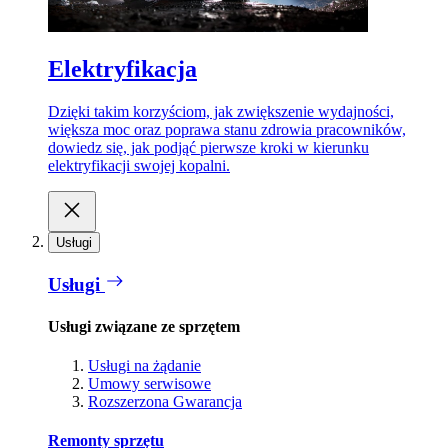
Elektryfikacja
Dzięki takim korzyściom, jak zwiększenie wydajności,
większa moc oraz poprawa stanu zdrowia pracowników,
dowiedz się, jak podjąć pierwsze kroki w kierunku
elektryfikacji swojej kopalni.
Usługi
Usługi
Usługi związane ze sprzętem
Usługi na żądanie
Umowy serwisowe
Rozszerzona Gwarancja
Remonty sprzętu