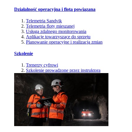
Działalność operacyjna i flota powiązana
Telemetria Sandvik
Telemetria floty mieszanej
Usługa zdalnego monitorowania
Aplikacje towarzyszące do sprzętu
Planowanie operacyjne i realizacja zmian
Szkolenie
Trenerzy cyfrowi
Szkolenie prowadzone przez instruktora