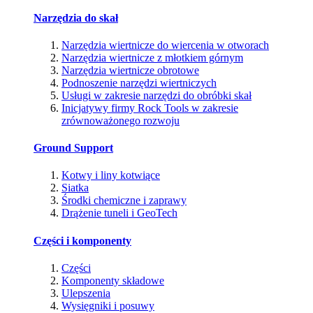
Narzędzia do skał
Narzędzia wiertnicze do wiercenia w otworach
Narzędzia wiertnicze z młotkiem górnym
Narzędzia wiertnicze obrotowe
Podnoszenie narzędzi wiertniczych
Usługi w zakresie narzędzi do obróbki skał
Inicjatywy firmy Rock Tools w zakresie
zrównoważonego rozwoju
Ground Support
Kotwy i liny kotwiące
Siatka
Środki chemiczne i zaprawy
Drążenie tuneli i GeoTech
Części i komponenty
Części
Komponenty składowe
Ulepszenia
Wysięgniki i posuwy