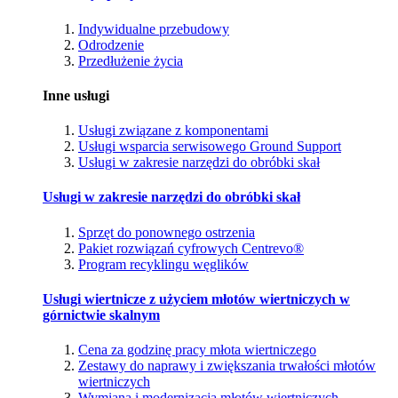
Indywidualne przebudowy
Odrodzenie
Przedłużenie życia
Inne usługi
Usługi związane z komponentami
Usługi wsparcia serwisowego Ground Support
Usługi w zakresie narzędzi do obróbki skał
Usługi w zakresie narzędzi do obróbki skał
Sprzęt do ponownego ostrzenia
Pakiet rozwiązań cyfrowych Centrevo®
Program recyklingu węglików
Usługi wiertnicze z użyciem młotów wiertniczych w
górnictwie skalnym
Cena za godzinę pracy młota wiertniczego
Zestawy do naprawy i zwiększania trwałości młotów
wiertniczych
Wymiana i modernizacja młotów wiertniczych