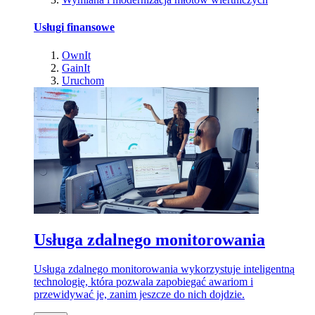
Usługi finansowe
OwnIt
GainIt
Uruchom
Usługa zdalnego monitorowania
Usługa zdalnego monitorowania wykorzystuje inteligentną
technologię, która pozwala zapobiegać awariom i
przewidywać je, zanim jeszcze do nich dojdzie.