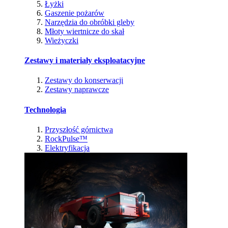
Łyżki
Gaszenie pożarów
Narzędzia do obróbki gleby
Młoty wiertnicze do skał
Wieżyczki
Zestawy i materiały eksploatacyjne
Zestawy do konserwacji
Zestawy naprawcze
Technologia
Przyszłość górnictwa
RockPulse™
Elektryfikacja