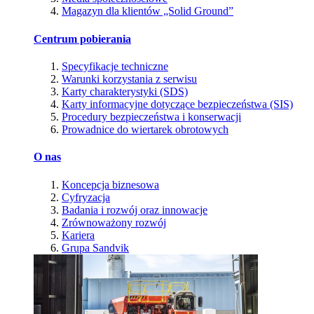
Magazyn dla klientów „Solid Ground”
Centrum pobierania
Specyfikacje techniczne
Warunki korzystania z serwisu
Karty charakterystyki (SDS)
Karty informacyjne dotyczące bezpieczeństwa (SIS)
Procedury bezpieczeństwa i konserwacji
Prowadnice do wiertarek obrotowych
O nas
Koncepcja biznesowa
Cyfryzacja
Badania i rozwój oraz innowacje
Zrównoważony rozwój
Kariera
Grupa Sandvik