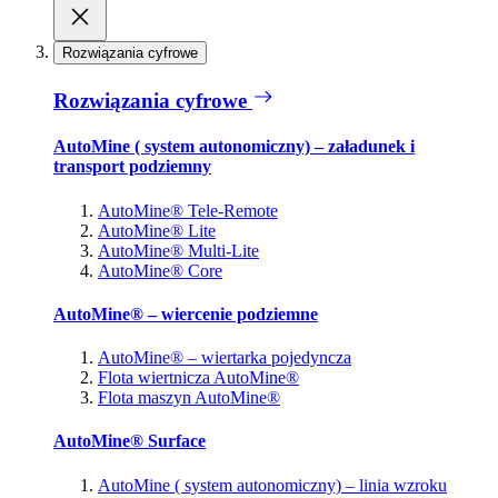
Rozwiązania cyfrowe
Rozwiązania cyfrowe
AutoMine ( system autonomiczny) – załadunek i
transport podziemny
AutoMine® Tele-Remote
AutoMine® Lite
AutoMine® Multi-Lite
AutoMine® Core
AutoMine® – wiercenie podziemne
AutoMine® – wiertarka pojedyncza
Flota wiertnicza AutoMine®
Flota maszyn AutoMine®
AutoMine® Surface
AutoMine ( system autonomiczny) – linia wzroku