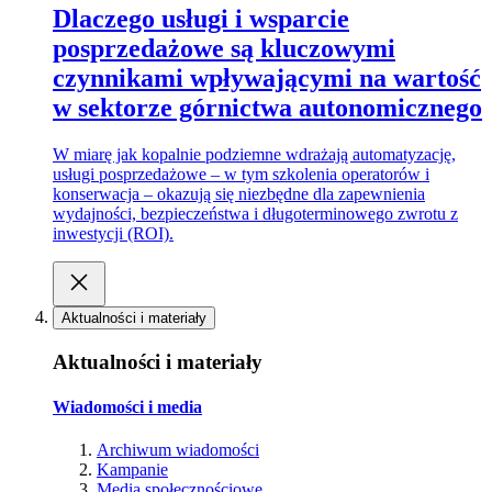
Dlaczego usługi i wsparcie
posprzedażowe są kluczowymi
czynnikami wpływającymi na wartość
w sektorze górnictwa autonomicznego
W miarę jak kopalnie podziemne wdrażają automatyzację,
usługi posprzedażowe – w tym szkolenia operatorów i
konserwacja – okazują się niezbędne dla zapewnienia
wydajności, bezpieczeństwa i długoterminowego zwrotu z
inwestycji (ROI).
Aktualności i materiały
Aktualności i materiały
Wiadomości i media
Archiwum wiadomości
Kampanie
Media społecznościowe