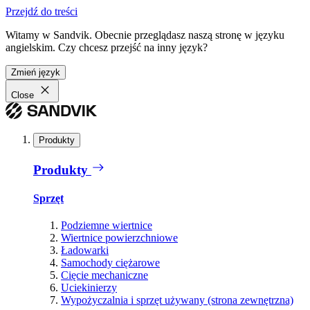
Przejdź do treści
Witamy w Sandvik. Obecnie przeglądasz naszą stronę w języku
angielskim. Czy chcesz przejść na inny język?
Zmień język
Close
Produkty
Produkty
Sprzęt
Podziemne wiertnice
Wiertnice powierzchniowe
Ładowarki
Samochody ciężarowe
Cięcie mechaniczne
Uciekinierzy
Wypożyczalnia i sprzęt używany (strona zewnętrzna)