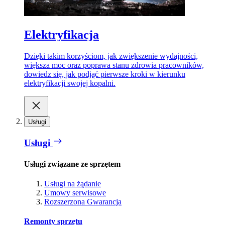
Elektryfikacja
Dzięki takim korzyściom, jak zwiększenie wydajności,
większa moc oraz poprawa stanu zdrowia pracowników,
dowiedz się, jak podjąć pierwsze kroki w kierunku
elektryfikacji swojej kopalni.
Usługi
Usługi
Usługi związane ze sprzętem
Usługi na żądanie
Umowy serwisowe
Rozszerzona Gwarancja
Remonty sprzętu