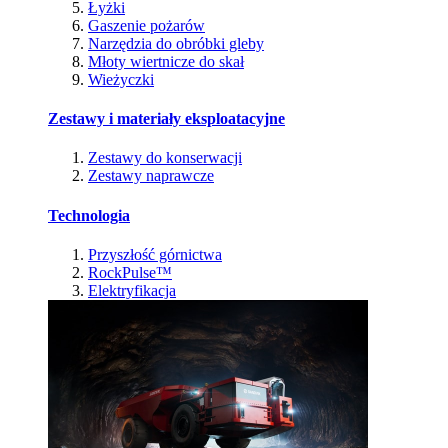
Łyżki
Gaszenie pożarów
Narzędzia do obróbki gleby
Młoty wiertnicze do skał
Wieżyczki
Zestawy i materiały eksploatacyjne
Zestawy do konserwacji
Zestawy naprawcze
Technologia
Przyszłość górnictwa
RockPulse™
Elektryfikacja