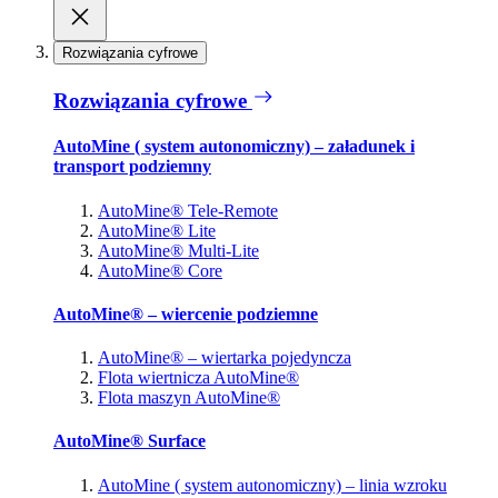
Rozwiązania cyfrowe
Rozwiązania cyfrowe
AutoMine ( system autonomiczny) – załadunek i
transport podziemny
AutoMine® Tele-Remote
AutoMine® Lite
AutoMine® Multi-Lite
AutoMine® Core
AutoMine® – wiercenie podziemne
AutoMine® – wiertarka pojedyncza
Flota wiertnicza AutoMine®
Flota maszyn AutoMine®
AutoMine® Surface
AutoMine ( system autonomiczny) – linia wzroku