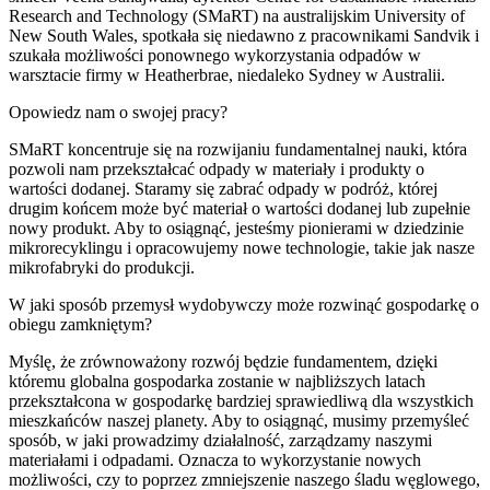
Research and Technology (SMaRT) na australijskim University of
New South Wales, spotkała się niedawno z pracownikami Sandvik i
szukała możliwości ponownego wykorzystania odpadów w
warsztacie firmy w Heatherbrae, niedaleko Sydney w Australii.
Opowiedz nam o swojej pracy?
SMaRT koncentruje się na rozwijaniu fundamentalnej nauki, która
pozwoli nam przekształcać odpady w materiały i produkty o
wartości dodanej. Staramy się zabrać odpady w podróż, której
drugim końcem może być materiał o wartości dodanej lub zupełnie
nowy produkt. Aby to osiągnąć, jesteśmy pionierami w dziedzinie
mikrorecyklingu i opracowujemy nowe technologie, takie jak nasze
mikrofabryki do produkcji.
W jaki sposób przemysł wydobywczy może rozwinąć gospodarkę o
obiegu zamkniętym?
Myślę, że zrównoważony rozwój będzie fundamentem, dzięki
któremu globalna gospodarka zostanie w najbliższych latach
przekształcona w gospodarkę bardziej sprawiedliwą dla wszystkich
mieszkańców naszej planety. Aby to osiągnąć, musimy przemyśleć
sposób, w jaki prowadzimy działalność, zarządzamy naszymi
materiałami i odpadami. Oznacza to wykorzystanie nowych
możliwości, czy to poprzez zmniejszenie naszego śladu węglowego,