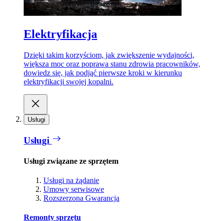
Elektryfikacja
Dzięki takim korzyściom, jak zwiększenie wydajności,
większa moc oraz poprawa stanu zdrowia pracowników,
dowiedz się, jak podjąć pierwsze kroki w kierunku
elektryfikacji swojej kopalni.
Usługi
Usługi
Usługi związane ze sprzętem
Usługi na żądanie
Umowy serwisowe
Rozszerzona Gwarancja
Remonty sprzętu