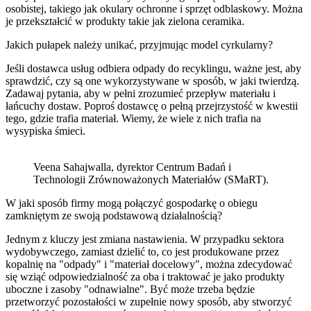
osobistej, takiego jak okulary ochronne i sprzęt odblaskowy. Można
je przekształcić w produkty takie jak zielona ceramika.
Jakich pułapek należy unikać, przyjmując model cyrkularny?
Jeśli dostawca usług odbiera odpady do recyklingu, ważne jest, aby
sprawdzić, czy są one wykorzystywane w sposób, w jaki twierdzą.
Zadawaj pytania, aby w pełni zrozumieć przepływ materiału i
łańcuchy dostaw. Poproś dostawcę o pełną przejrzystość w kwestii
tego, gdzie trafia materiał. Wiemy, że wiele z nich trafia na
wysypiska śmieci.
Veena Sahajwalla, dyrektor Centrum Badań i
Technologii Zrównoważonych Materiałów (SMaRT).
W jaki sposób firmy mogą połączyć gospodarkę o obiegu
zamkniętym ze swoją podstawową działalnością?
Jednym z kluczy jest zmiana nastawienia. W przypadku sektora
wydobywczego, zamiast dzielić to, co jest produkowane przez
kopalnię na "odpady" i "materiał docelowy", można zdecydować
się wziąć odpowiedzialność za oba i traktować je jako produkty
uboczne i zasoby "odnawialne". Być może trzeba będzie
przetworzyć pozostałości w zupełnie nowy sposób, aby stworzyć