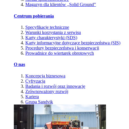
Magazyn dla klientów „Solid Ground”
Centrum pobierania
Specyfikacje techniczne
Warunki korzystania z serwisu
Karty charakterystyki (SDS)
Karty informacyjne dotyczące bezpieczeństwa (SIS)
Procedury bezpieczeństwa i konserwacji
Prowadnice do wiertarek obrotowych
O nas
Koncepcja biznesowa
Cyfryzacja
Badania i rozwój oraz innowacje
Zrównoważony rozwój
Kariera
Grupa Sandvik