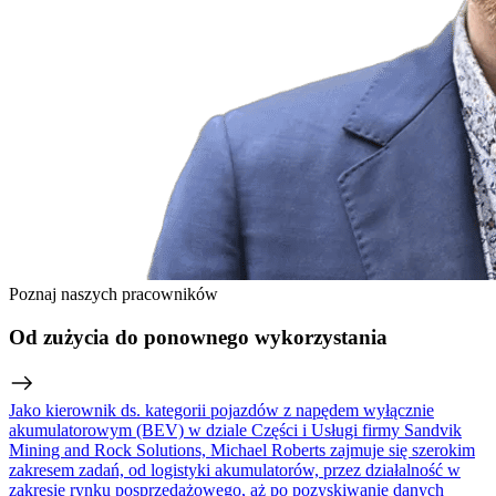
Poznaj naszych pracowników
Od zużycia do ponownego wykorzystania
Jako kierownik ds. kategorii pojazdów z napędem wyłącznie
akumulatorowym (BEV) w dziale Części i Usługi firmy Sandvik
Mining and Rock Solutions, Michael Roberts zajmuje się szerokim
zakresem zadań, od logistyki akumulatorów, przez działalność w
zakresie rynku posprzedażowego, aż po pozyskiwanie danych