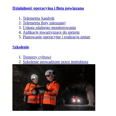
Działalność operacyjna i flota powiązana
Telemetria Sandvik
Telemetria floty mieszanej
Usługa zdalnego monitorowania
Aplikacje towarzyszące do sprzętu
Planowanie operacyjne i realizacja zmian
Szkolenie
Trenerzy cyfrowi
Szkolenie prowadzone przez instruktora