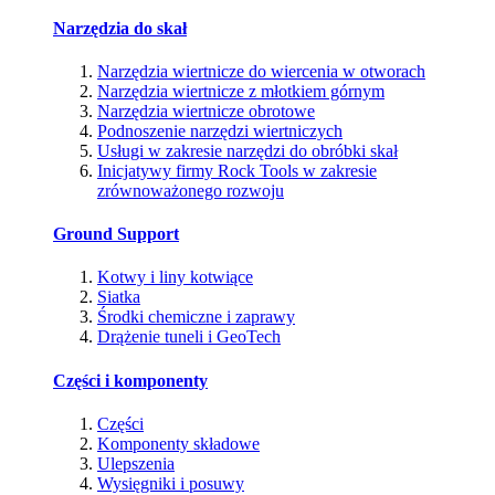
Narzędzia do skał
Narzędzia wiertnicze do wiercenia w otworach
Narzędzia wiertnicze z młotkiem górnym
Narzędzia wiertnicze obrotowe
Podnoszenie narzędzi wiertniczych
Usługi w zakresie narzędzi do obróbki skał
Inicjatywy firmy Rock Tools w zakresie
zrównoważonego rozwoju
Ground Support
Kotwy i liny kotwiące
Siatka
Środki chemiczne i zaprawy
Drążenie tuneli i GeoTech
Części i komponenty
Części
Komponenty składowe
Ulepszenia
Wysięgniki i posuwy