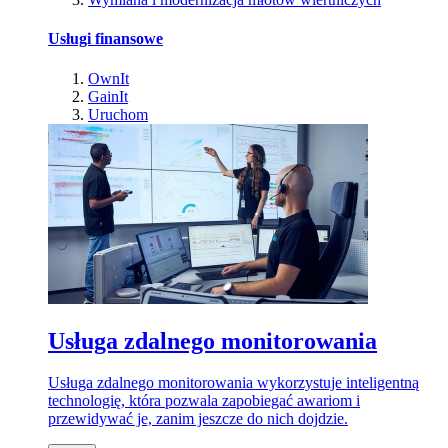
Usługi finansowe
OwnIt
GainIt
Uruchom
Usługa zdalnego monitorowania
Usługa zdalnego monitorowania wykorzystuje inteligentną
technologię, która pozwala zapobiegać awariom i
przewidywać je, zanim jeszcze do nich dojdzie.