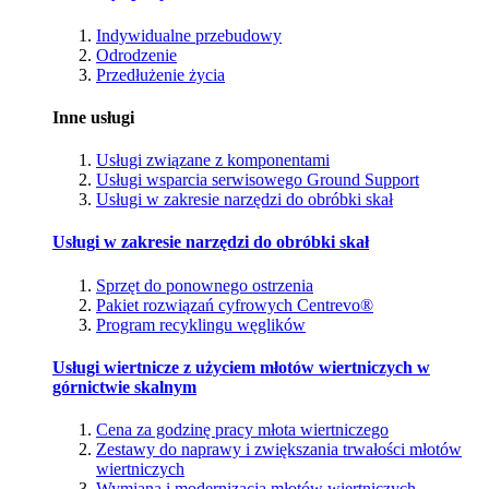
Indywidualne przebudowy
Odrodzenie
Przedłużenie życia
Inne usługi
Usługi związane z komponentami
Usługi wsparcia serwisowego Ground Support
Usługi w zakresie narzędzi do obróbki skał
Usługi w zakresie narzędzi do obróbki skał
Sprzęt do ponownego ostrzenia
Pakiet rozwiązań cyfrowych Centrevo®
Program recyklingu węglików
Usługi wiertnicze z użyciem młotów wiertniczych w
górnictwie skalnym
Cena za godzinę pracy młota wiertniczego
Zestawy do naprawy i zwiększania trwałości młotów
wiertniczych
Wymiana i modernizacja młotów wiertniczych