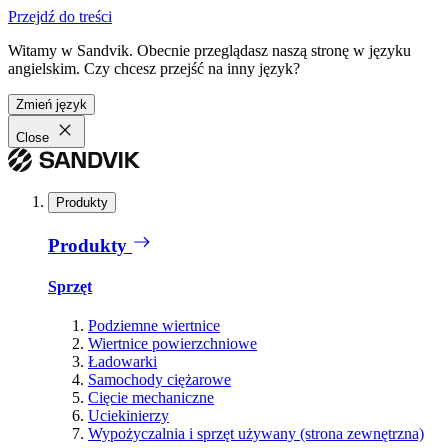
Przejdź do treści
Witamy w Sandvik. Obecnie przeglądasz naszą stronę w języku
angielskim. Czy chcesz przejść na inny język?
Zmień język
Close
Produkty
Produkty
Sprzęt
Podziemne wiertnice
Wiertnice powierzchniowe
Ładowarki
Samochody ciężarowe
Cięcie mechaniczne
Uciekinierzy
Wypożyczalnia i sprzęt używany (strona zewnętrzna)