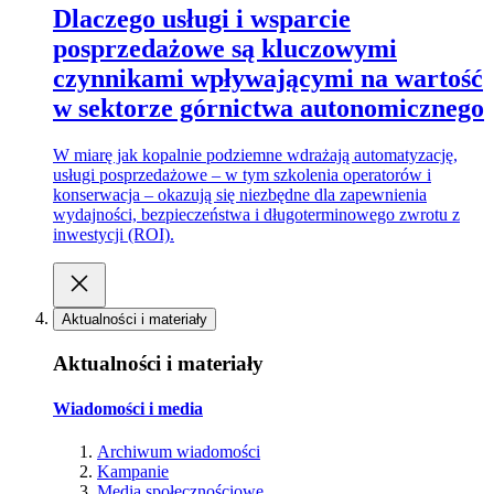
Dlaczego usługi i wsparcie
posprzedażowe są kluczowymi
czynnikami wpływającymi na wartość
w sektorze górnictwa autonomicznego
W miarę jak kopalnie podziemne wdrażają automatyzację,
usługi posprzedażowe – w tym szkolenia operatorów i
konserwacja – okazują się niezbędne dla zapewnienia
wydajności, bezpieczeństwa i długoterminowego zwrotu z
inwestycji (ROI).
Aktualności i materiały
Aktualności i materiały
Wiadomości i media
Archiwum wiadomości
Kampanie
Media społecznościowe