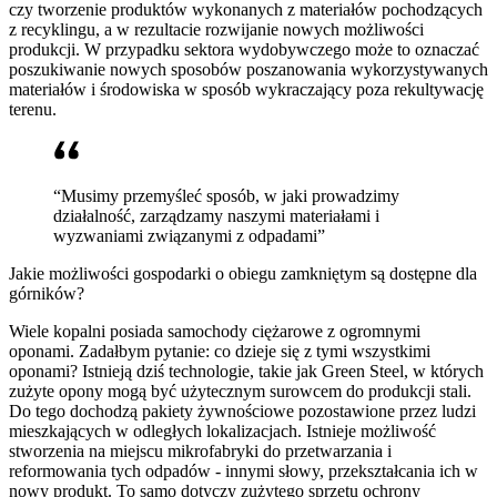
czy tworzenie produktów wykonanych z materiałów pochodzących
z recyklingu, a w rezultacie rozwijanie nowych możliwości
produkcji. W przypadku sektora wydobywczego może to oznaczać
poszukiwanie nowych sposobów poszanowania wykorzystywanych
materiałów i środowiska w sposób wykraczający poza rekultywację
terenu.
“Musimy przemyśleć sposób, w jaki prowadzimy
działalność, zarządzamy naszymi materiałami i
wyzwaniami związanymi z odpadami”
Jakie możliwości gospodarki o obiegu zamkniętym są dostępne dla
górników?
Wiele kopalni posiada samochody ciężarowe z ogromnymi
oponami. Zadałbym pytanie: co dzieje się z tymi wszystkimi
oponami? Istnieją dziś technologie, takie jak Green Steel, w których
zużyte opony mogą być użytecznym surowcem do produkcji stali.
Do tego dochodzą pakiety żywnościowe pozostawione przez ludzi
mieszkających w odległych lokalizacjach. Istnieje możliwość
stworzenia na miejscu mikrofabryki do przetwarzania i
reformowania tych odpadów - innymi słowy, przekształcania ich w
nowy produkt. To samo dotyczy zużytego sprzętu ochrony