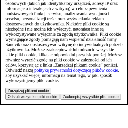
osobowych (takich jak identyfikatory urządzeń, adresy IP oraz
informacje o interakcjach z witryną) w celu zapewnienia
podstawowych funkcji serwisu, analizowania wydajności
serwisu, personalizacji treści oraz wyświetlania reklam
dostosowanych do użytkownika. Niektóre pliki cookie są
niezbędne i nie można ich wyłączyć, natomiast inne są
wykorzystywane wyłącznie za zgodą użytkownika. Pliki cookie
wymagające zgody pomagają nam wspierać działalność firmy
Sandvik oraz dostosowywać witrynę do indywidualnych potrzeb
użytkownika. Możesz zaakceptować lub odrzucić wszystkie
takie pliki cookie, klikając odpowiedni przycisk poniżej. Możesz
również wyrazić zgodę na pliki cookie w zależności od ich
celów, korzystając z linku „Zarządzaj plikami cookie” poniżej.
Odwiedź naszą
politykę prywatności dotyczącą plików cookie
,
aby uzyskać więcej informacji na temat tego, w jaki sposób
wykorzystujemy pliki cookie.
Zarządzaj plikami cookie
Odrzuć wszystkie pliki cookie
Zaakceptuj wszystkie pliki cookie