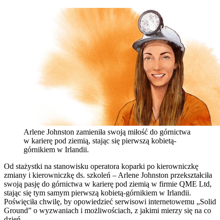
Arlene Johnston zamieniła swoją miłość do górnictwa
w karierę pod ziemią, stając się pierwszą kobietą-
górnikiem w Irlandii.
Od stażystki na stanowisku operatora koparki po kierowniczkę
zmiany i kierowniczkę ds. szkoleń – Arlene Johnston przekształciła
swoją pasję do górnictwa w karierę pod ziemią w firmie QME Ltd,
stając się tym samym pierwszą kobietą-górnikiem w Irlandii.
Poświęciła chwilę, by opowiedzieć serwisowi internetowemu „Solid
Ground” o wyzwaniach i możliwościach, z jakimi mierzy się na co
dzień.