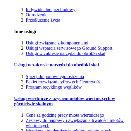
Indywidualne przebudowy
Odrodzenie
Przedłużenie życia
Inne usługi
Usługi związane z komponentami
Usługi wsparcia serwisowego Ground Support
Usługi w zakresie narzędzi do obróbki skał
Usługi w zakresie narzędzi do obróbki skał
Sprzęt do ponownego ostrzenia
Pakiet rozwiązań cyfrowych Centrevo®
Program recyklingu węglików
Usługi wiertnicze z użyciem młotów wiertniczych w
górnictwie skalnym
Cena za godzinę pracy młota wiertniczego
Zestawy do naprawy i zwiększania trwałości młotów
wiertniczych
Wymiana i modernizacja młotów wiertniczych