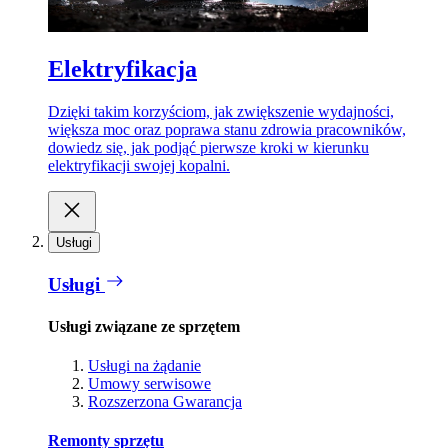
Elektryfikacja
Dzięki takim korzyściom, jak zwiększenie wydajności,
większa moc oraz poprawa stanu zdrowia pracowników,
dowiedz się, jak podjąć pierwsze kroki w kierunku
elektryfikacji swojej kopalni.
Usługi
Usługi
Usługi związane ze sprzętem
Usługi na żądanie
Umowy serwisowe
Rozszerzona Gwarancja
Remonty sprzętu