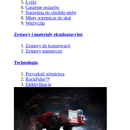
Łyżki
Gaszenie pożarów
Narzędzia do obróbki gleby
Młoty wiertnicze do skał
Wieżyczki
Zestawy i materiały eksploatacyjne
Zestawy do konserwacji
Zestawy naprawcze
Technologia
Przyszłość górnictwa
RockPulse™
Elektryfikacja