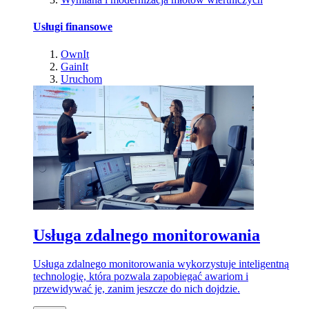
Usługi finansowe
OwnIt
GainIt
Uruchom
Usługa zdalnego monitorowania
Usługa zdalnego monitorowania wykorzystuje inteligentną
technologię, która pozwala zapobiegać awariom i
przewidywać je, zanim jeszcze do nich dojdzie.