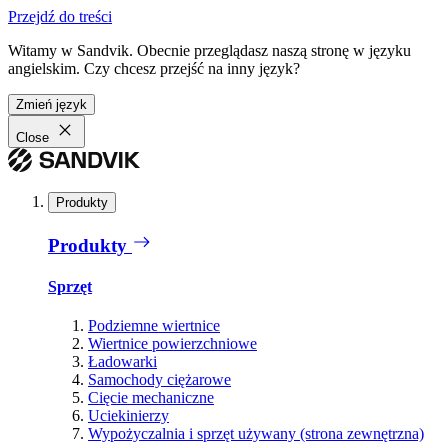
Przejdź do treści
Witamy w Sandvik. Obecnie przeglądasz naszą stronę w języku
angielskim. Czy chcesz przejść na inny język?
Zmień język
Close
Produkty
Produkty
Sprzęt
Podziemne wiertnice
Wiertnice powierzchniowe
Ładowarki
Samochody ciężarowe
Cięcie mechaniczne
Uciekinierzy
Wypożyczalnia i sprzęt używany (strona zewnętrzna)