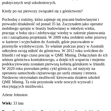
praktycznych sesji szkoleniowych.
Kiedy po raz pierwszy związałeś się z górnictwem?
Pochodzę z rodziny, która zajmuje się pracami budowlanymi i
prowadzi działalność od ponad 35 lat. Zaczynałem jako operator
mobilnego sprzętu w branży budowlanej w młodym wieku,
pracując u boku ojca i zdobywając wiedzę w zakresie planowania
cen i zarządzania projektami. W 2009 roku zrobiłem sobie przerwę
w karierze i wyjechałem do Australii, gdzie pracowałem w
przemyśle wydobywczym. To właśnie podczas pracy w Australii
odkryłem swoją miłość do górnictwa. W 2012 roku wróciłem do
Irlandii i od tego czasu pracuję w QME Mining. Dołączyłam do ich
sektora górnictwa kontraktowego, a dzięki ich wsparciu i mojemu
podekscytowaniu zostałam pierwszą kobietą górnikiem w Irlandii.
W 2020 roku przeszłam pełny cykl górniczy, od stażysty na
operatora samochodu ciężarowego po szefa zmiany i trenera.
Niedawno otrzymałam możliwość kierowania działem szkoleń
QME Mining. Ta rola przyniosła wiele nowych wyzwań i
ekscytujących możliwości.
Arlene Johnston
Wiek:
33 lata