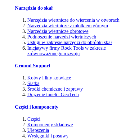
Narzędzia do skał
Narzędzia wiertnicze do wiercenia w otworach
Narzędzia wiertnicze z młotkiem górnym
Narzędzia wiertnicze obrotowe
Podnoszenie narzędzi wiertniczych
Usługi w zakresie narzędzi do obróbki skał
Inicjatywy firmy Rock Tools w zakresie
zrównoważonego rozwoju
Ground Support
Kotwy i liny kotwiące
Siatka
Środki chemiczne i zaprawy
Drążenie tuneli i GeoTech
Części i komponenty
Części
Komponenty składowe
Ulepszenia
Wysięgniki i posuwy