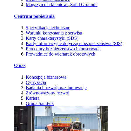
Magazyn dla klientów „Solid Ground”
Centrum pobierania
Specyfikacje techniczne
Warunki korzystania z serwisu
Karty charakterystyki (SDS)
Karty informacyjne dotyczące bezpieczeństwa (SIS)
Procedury bezpieczeństwa i konserwacji
Prowadnice do wiertarek obrotowych
O nas
Koncepcja biznesowa
Cyfryzacja
Badania i rozwój oraz innowacje
Zrównoważony rozwój
Kariera
Grupa Sandvik