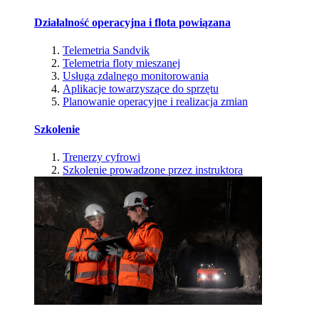
Działalność operacyjna i flota powiązana
Telemetria Sandvik
Telemetria floty mieszanej
Usługa zdalnego monitorowania
Aplikacje towarzyszące do sprzętu
Planowanie operacyjne i realizacja zmian
Szkolenie
Trenerzy cyfrowi
Szkolenie prowadzone przez instruktora