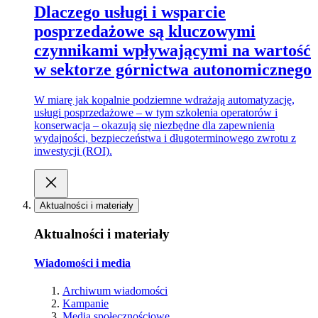
Dlaczego usługi i wsparcie
posprzedażowe są kluczowymi
czynnikami wpływającymi na wartość
w sektorze górnictwa autonomicznego
W miarę jak kopalnie podziemne wdrażają automatyzację,
usługi posprzedażowe – w tym szkolenia operatorów i
konserwacja – okazują się niezbędne dla zapewnienia
wydajności, bezpieczeństwa i długoterminowego zwrotu z
inwestycji (ROI).
Aktualności i materiały
Aktualności i materiały
Wiadomości i media
Archiwum wiadomości
Kampanie
Media społecznościowe