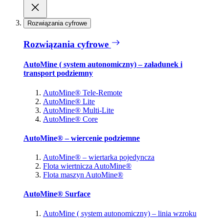
Rozwiązania cyfrowe
Rozwiązania cyfrowe
AutoMine ( system autonomiczny) – załadunek i
transport podziemny
AutoMine® Tele-Remote
AutoMine® Lite
AutoMine® Multi-Lite
AutoMine® Core
AutoMine® – wiercenie podziemne
AutoMine® – wiertarka pojedyncza
Flota wiertnicza AutoMine®
Flota maszyn AutoMine®
AutoMine® Surface
AutoMine ( system autonomiczny) – linia wzroku