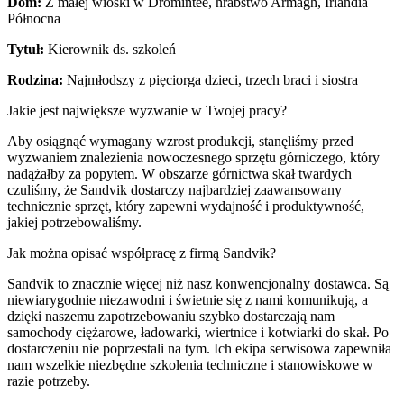
Dom:
Z małej wioski w Dromintee, hrabstwo Armagh, Irlandia
Północna
Tytuł:
Kierownik ds. szkoleń
Rodzina:
Najmłodszy z pięciorga dzieci, trzech braci i siostra
Jakie jest największe wyzwanie w Twojej pracy?
Aby osiągnąć wymagany wzrost produkcji, stanęliśmy przed
wyzwaniem znalezienia nowoczesnego sprzętu górniczego, który
nadążałby za popytem. W obszarze górnictwa skał twardych
czuliśmy, że Sandvik dostarczy najbardziej zaawansowany
technicznie sprzęt, który zapewni wydajność i produktywność,
jakiej potrzebowaliśmy.
Jak można opisać współpracę z firmą Sandvik?
Sandvik to znacznie więcej niż nasz konwencjonalny dostawca. Są
niewiarygodnie niezawodni i świetnie się z nami komunikują, a
dzięki naszemu zapotrzebowaniu szybko dostarczają nam
samochody ciężarowe, ładowarki, wiertnice i kotwiarki do skał. Po
dostarczeniu nie poprzestali na tym. Ich ekipa serwisowa zapewniła
nam wszelkie niezbędne szkolenia techniczne i stanowiskowe w
razie potrzeby.