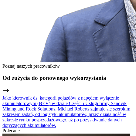
Poznaj naszych pracowników
Od zużycia do ponownego wykorzystania
Jako kierownik ds. kategorii pojazdów z napędem wyłącznie
akumulatorowym (BEV) w dziale Części i Usługi firmy Sandvik
Mining and Rock Solutions, Michael Roberts zajmuje się szerokim
zakresem zadań, od logistyki akumulatorów, przez działalność w
zakresie rynku posprzedażowego, aż po pozyskiwanie danych
dotyczących akumulatorów.
Polecane