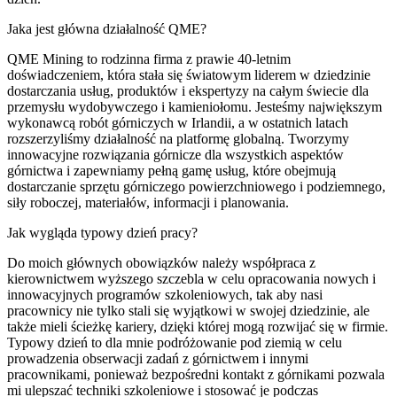
Jaka jest główna działalność QME?
QME Mining to rodzinna firma z prawie 40-letnim
doświadczeniem, która stała się światowym liderem w dziedzinie
dostarczania usług, produktów i ekspertyzy na całym świecie dla
przemysłu wydobywczego i kamieniołomu. Jesteśmy największym
wykonawcą robót górniczych w Irlandii, a w ostatnich latach
rozszerzyliśmy działalność na platformę globalną. Tworzymy
innowacyjne rozwiązania górnicze dla wszystkich aspektów
górnictwa i zapewniamy pełną gamę usług, które obejmują
dostarczanie sprzętu górniczego powierzchniowego i podziemnego,
siły roboczej, materiałów, informacji i planowania.
Jak wygląda typowy dzień pracy?
Do moich głównych obowiązków należy współpraca z
kierownictwem wyższego szczebla w celu opracowania nowych i
innowacyjnych programów szkoleniowych, tak aby nasi
pracownicy nie tylko stali się wyjątkowi w swojej dziedzinie, ale
także mieli ścieżkę kariery, dzięki której mogą rozwijać się w firmie.
Typowy dzień to dla mnie podróżowanie pod ziemią w celu
prowadzenia obserwacji zadań z górnictwem i innymi
pracownikami, ponieważ bezpośredni kontakt z górnikami pozwala
mi ulepszać techniki szkoleniowe i stosować je podczas