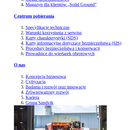
Magazyn dla klientów „Solid Ground”
Centrum pobierania
Specyfikacje techniczne
Warunki korzystania z serwisu
Karty charakterystyki (SDS)
Karty informacyjne dotyczące bezpieczeństwa (SIS)
Procedury bezpieczeństwa i konserwacji
Prowadnice do wiertarek obrotowych
O nas
Koncepcja biznesowa
Cyfryzacja
Badania i rozwój oraz innowacje
Zrównoważony rozwój
Kariera
Grupa Sandvik