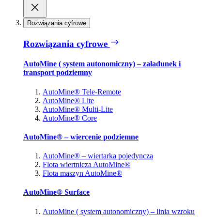
Rozwiązania cyfrowe
Rozwiązania cyfrowe
AutoMine ( system autonomiczny) – załadunek i
transport podziemny
AutoMine® Tele-Remote
AutoMine® Lite
AutoMine® Multi-Lite
AutoMine® Core
AutoMine® – wiercenie podziemne
AutoMine® – wiertarka pojedyncza
Flota wiertnicza AutoMine®
Flota maszyn AutoMine®
AutoMine® Surface
AutoMine ( system autonomiczny) – linia wzroku