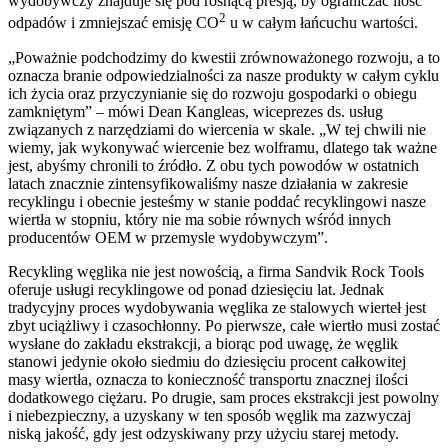
wydobywczy znajduje się pod rosnącą presją, by ograniczać ilość
2
odpadów i zmniejszać emisję CO
u w całym łańcuchu wartości.
„Poważnie podchodzimy do kwestii zrównoważonego rozwoju, a to
oznacza branie odpowiedzialności za nasze produkty w całym cyklu
ich życia oraz przyczynianie się do rozwoju gospodarki o obiegu
zamkniętym” – mówi Dean Kangleas, wiceprezes ds. usług
związanych z narzędziami do wiercenia w skale. „W tej chwili nie
wiemy, jak wykonywać wiercenie bez wolframu, dlatego tak ważne
jest, abyśmy chronili to źródło. Z obu tych powodów w ostatnich
latach znacznie zintensyfikowaliśmy nasze działania w zakresie
recyklingu i obecnie jesteśmy w stanie poddać recyklingowi nasze
wiertła w stopniu, który nie ma sobie równych wśród innych
producentów OEM w przemysle wydobywczym”.
Recykling węglika nie jest nowością, a firma Sandvik Rock Tools
oferuje usługi recyklingowe od ponad dziesięciu lat. Jednak
tradycyjny proces wydobywania węglika ze stalowych wierteł jest
zbyt uciążliwy i czasochłonny. Po pierwsze, całe wiertło musi zostać
wysłane do zakładu ekstrakcji, a biorąc pod uwagę, że węglik
stanowi jedynie około siedmiu do dziesięciu procent całkowitej
masy wiertła, oznacza to konieczność transportu znacznej ilości
dodatkowego ciężaru. Po drugie, sam proces ekstrakcji jest powolny
i niebezpieczny, a uzyskany w ten sposób węglik ma zazwyczaj
niską jakość, gdy jest odzyskiwany przy użyciu starej metody.