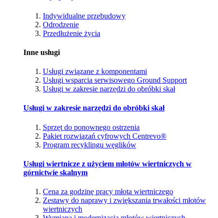
Indywidualne przebudowy
Odrodzenie
Przedłużenie życia
Inne usługi
Usługi związane z komponentami
Usługi wsparcia serwisowego Ground Support
Usługi w zakresie narzędzi do obróbki skał
Usługi w zakresie narzędzi do obróbki skał
Sprzęt do ponownego ostrzenia
Pakiet rozwiązań cyfrowych Centrevo®
Program recyklingu węglików
Usługi wiertnicze z użyciem młotów wiertniczych w
górnictwie skalnym
Cena za godzinę pracy młota wiertniczego
Zestawy do naprawy i zwiększania trwałości młotów
wiertniczych
Wymiana i modernizacja młotów wiertniczych