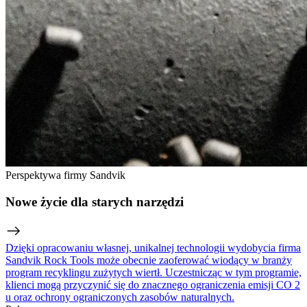
Perspektywa firmy Sandvik
Nowe życie dla starych narzędzi
Dzięki opracowaniu własnej, unikalnej technologii wydobycia firma
Sandvik Rock Tools może obecnie zaoferować wiodący w branży
program recyklingu zużytych wiertł. Uczestnicząc w tym programie,
klienci mogą przyczynić się do znacznego ograniczenia emisji CO 2
u oraz ochrony ograniczonych zasobów naturalnych.