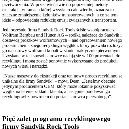
przetworzenia. W przeciwieństwie do poprzedniej metody
ekstrakcji, w ramach której wysyłano całe wiertło, oznacza to
znaczne zmniejszenie ładunków transportowanych, a co za tym
idzie – odpowiednią redukcję emisji związanych z transportem.
Jednocześnie firma Sandvik Rock Tools ściśle współpracuje z
Wolfram Bergbau und Hütten AG – spółką należącą do Sandvik i
dostawcą proszków wolframowych – nad opracowaniem nowego
procesu chemicznego recyklingu węgliku, który pozwala rozłożyć
go na surowy wolfram i kobalt w stanie praktycznie pierwotnym.
Uzyskane w ten sposób surowce nadają się w 100 procentach do
recyklingu i mogą zostać ponownie wykorzystane do produkcji
nowych wiertł i narzędzi.
„Nasze maszyny do ekstrakcji oraz ten nowy proces recyklingu są
unikalne dla firmy Sandvik” – mówi Dean. „Jesteśmy obecnie
jedynym producentem OEM, który może lokalnie pozyskiwać
węglik na terenie zakładu klienta, a następnie poddawać go
recyklingowi z powrotem do postaci surowca pierwotnego”.
Pięć zalet programu recyklingowego
firmy Sandvik Rock Tools