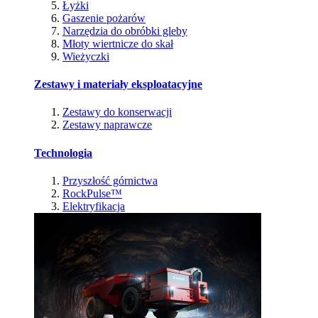
Łyżki
Gaszenie pożarów
Narzędzia do obróbki gleby
Młoty wiertnicze do skał
Wieżyczki
Zestawy i materiały eksploatacyjne
Zestawy do konserwacji
Zestawy naprawcze
Technologia
Przyszłość górnictwa
RockPulse™
Elektryfikacja