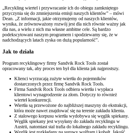
„Recykling wiertel i przywracanie ich do obiegu zamkniętego
przyczynia się do zmniejszenia emisji naszych klientów” – mówi
Dean. „Z informacji, jakie otrzymujemy od naszych klientów,
wynika, że zrównoważony rozwój jest dla nich równie ważny jak
dla nas, a wielu z nich ma własne ambitne cele. Są bardzo
podekscytowani naszym programem i spodziewamy się, że w
nadchodzących latach zyska on dużą popularność”.
Jak to działa
Program recyklingowy firmy Sandvik Rock Tools został
opracowany tak, aby proces ten był dla klienta jak najprostszy.
Klienci wyrzucają zużyte wiertła do pojemników
dostarczonych przez firmę Sandvik Rock Tools.
Firma Sandvik Rock Tools odbiera wiertła i wypłaca
klientowi wynagrodzenie za złom. Dotyczy to również
wierteł konkurencji.
Wiertła są przewożone do najbliższej maszyny do ekstrakcji,
która może nawet znajdować się na terenie zakładu klienta.
Z stalowego korpusu wiertła wydobywa się węglik spiekany.
Węglik spiekany jest wysyłany do zakładu recyklingu w
Austrii, natomiast stal trafia do lokalnego zakładu recyklingu.
Węglik jest rozkładany na surowy wolfram i kobalt. Jakość