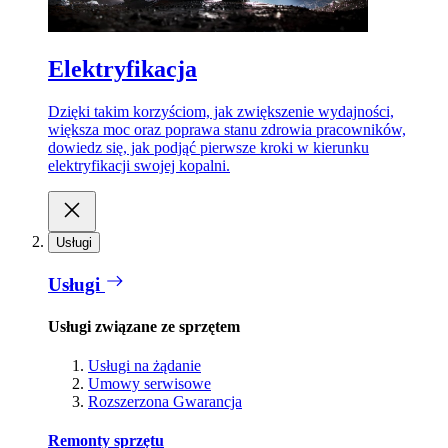
Elektryfikacja
Dzięki takim korzyściom, jak zwiększenie wydajności,
większa moc oraz poprawa stanu zdrowia pracowników,
dowiedz się, jak podjąć pierwsze kroki w kierunku
elektryfikacji swojej kopalni.
Usługi
Usługi
Usługi związane ze sprzętem
Usługi na żądanie
Umowy serwisowe
Rozszerzona Gwarancja
Remonty sprzętu