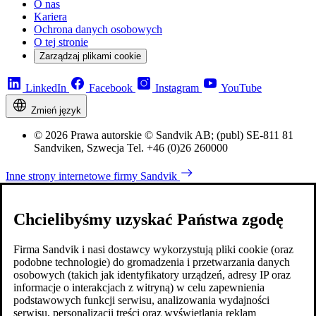
O nas
Kariera
Ochrona danych osobowych
O tej stronie
Zarządzaj plikami cookie
LinkedIn
Facebook
Instagram
YouTube
Zmień język
© 2026 Prawa autorskie © Sandvik AB; (publ) SE-811 81
Sandviken, Szwecja Tel. +46 (0)26 260000
Inne strony internetowe firmy Sandvik
Chcielibyśmy uzyskać Państwa zgodę
Firma Sandvik i nasi dostawcy wykorzystują pliki cookie (oraz
podobne technologie) do gromadzenia i przetwarzania danych
osobowych (takich jak identyfikatory urządzeń, adresy IP oraz
informacje o interakcjach z witryną) w celu zapewnienia
podstawowych funkcji serwisu, analizowania wydajności
serwisu, personalizacji treści oraz wyświetlania reklam