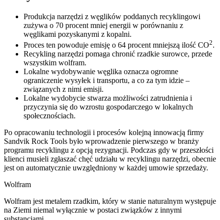
Produkcja narzędzi z węglików poddanych recyklingowi
zużywa o 70 procent mniej energii w porównaniu z
węglikami pozyskanymi z kopalni.
2
Proces ten powoduje emisję o 64 procent mniejszą ilość CO
.
Recykling narzędzi pomaga chronić rzadkie surowce, przede
wszystkim wolfram.
Lokalne wydobywanie węglika oznacza ogromne
ograniczenie wysyłek i transportu, a co za tym idzie –
związanych z nimi emisji.
Lokalne wydobycie stwarza możliwości zatrudnienia i
przyczynia się do wzrostu gospodarczego w lokalnych
społecznościach.
Po opracowaniu technologii i procesów kolejną innowacją firmy
Sandvik Rock Tools było wprowadzenie pierwszego w branży
programu recyklingu z opcją rezygnacji. Podczas gdy w przeszłości
klienci musieli zgłaszać chęć udziału w recyklingu narzędzi, obecnie
jest on automatycznie uwzględniony w każdej umowie sprzedaży.
Wolfram
Wolfram jest metalem rzadkim, który w stanie naturalnym występuje
na Ziemi niemal wyłącznie w postaci związków z innymi
substancjami.