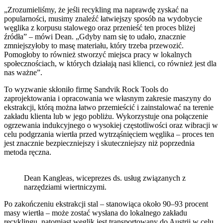
„Zrozumieliśmy, że jeśli recykling ma naprawdę zyskać na
popularności, musimy znaleźć łatwiejszy sposób na wydobycie
węglika z korpusu stalowego oraz przenieść ten proces bliżej
źródła” – mówi Dean. „Gdyby nam się to udało, znacznie
zmniejszyłoby to masę materiału, który trzeba przewozić.
Pomogłoby to również stworzyć miejsca pracy w lokalnych
społecznościach, w których działają nasi klienci, co również jest dla
nas ważne”.
To wyzwanie skłoniło firmę Sandvik Rock Tools do
zaprojektowania i opracowania we własnym zakresie maszyny do
ekstrakcji, którą można łatwo przemieścić i zainstalować na terenie
zakładu klienta lub w jego pobliżu. Wykorzystuje ona połączenie
ogrzewania indukcyjnego o wysokiej częstotliwości oraz wibracji w
celu podgrzania wiertła przed wytrząśnięciem węglika – proces ten
jest znacznie bezpieczniejszy i skuteczniejszy niż poprzednia
metoda ręczna.
Dean Kangleas, wiceprezes ds. usług związanych z
narzędziami wiertniczymi.
Po zakończeniu ekstrakcji stal – stanowiąca około 90–93 procent
masy wiertła – może zostać wysłana do lokalnego zakładu
recyklingu, natomiast węglik jest transportowany do Austrii w celu