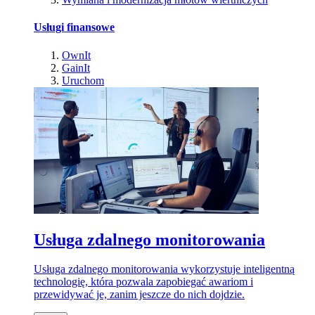
Usługi finansowe
OwnIt
GainIt
Uruchom
Usługa zdalnego monitorowania
Usługa zdalnego monitorowania wykorzystuje inteligentną
technologię, która pozwala zapobiegać awariom i
przewidywać je, zanim jeszcze do nich dojdzie.