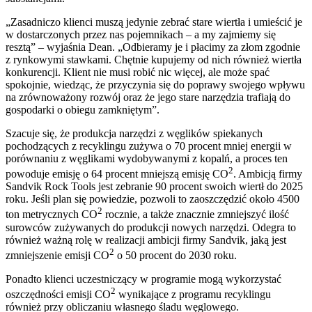
„Zasadniczo klienci muszą jedynie zebrać stare wiertła i umieścić je
w dostarczonych przez nas pojemnikach – a my zajmiemy się
resztą” – wyjaśnia Dean. „Odbieramy je i płacimy za złom zgodnie
z rynkowymi stawkami. Chętnie kupujemy od nich również wiertła
konkurencji. Klient nie musi robić nic więcej, ale może spać
spokojnie, wiedząc, że przyczynia się do poprawy swojego wpływu
na zrównoważony rozwój oraz że jego stare narzędzia trafiają do
gospodarki o obiegu zamkniętym”.
Szacuje się, że produkcja narzędzi z węglików spiekanych
pochodzących z recyklingu zużywa o 70 procent mniej energii w
porównaniu z węglikami wydobywanymi z kopalń, a proces ten
2
powoduje emisję o 64 procent mniejszą emisję CO
. Ambicją firmy
Sandvik Rock Tools jest zebranie 90 procent swoich wiertł do 2025
roku. Jeśli plan się powiedzie, pozwoli to zaoszczędzić około 4500
2
ton metrycznych CO
rocznie, a także znacznie zmniejszyć ilość
surowców zużywanych do produkcji nowych narzędzi. Odegra to
również ważną rolę w realizacji ambicji firmy Sandvik, jaką jest
2
zmniejszenie emisji CO
o 50 procent do 2030 roku.
Ponadto klienci uczestniczący w programie mogą wykorzystać
2
oszczędności emisji CO
wynikające z programu recyklingu
również przy obliczaniu własnego śladu węglowego.