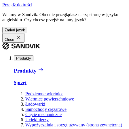
Przejdź do treści
Witamy w Sandvik. Obecnie przeglądasz naszą stronę w języku
angielskim. Czy chcesz przejść na inny język?
Zmień język
Close
Produkty
Produkty
Sprzęt
Podziemne wiertnice
Wiertnice powierzchniowe
Ładowarki
Samochody ciężarowe
Cięcie mechaniczne
Uciekinierzy
Wypożyczalnia i sprzęt używany (strona zewnętrzna)