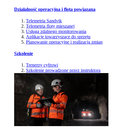
Działalność operacyjna i flota powiązana
Telemetria Sandvik
Telemetria floty mieszanej
Usługa zdalnego monitorowania
Aplikacje towarzyszące do sprzętu
Planowanie operacyjne i realizacja zmian
Szkolenie
Trenerzy cyfrowi
Szkolenie prowadzone przez instruktora