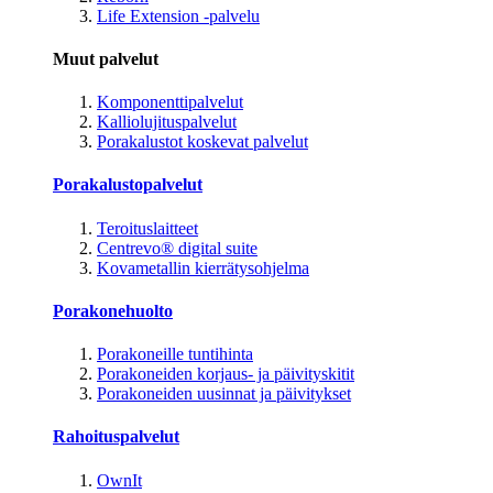
Life Extension -palvelu
Muut palvelut
Komponenttipalvelut
Kalliolujituspalvelut
Porakalustot koskevat palvelut
Porakalustopalvelut
Teroituslaitteet
Centrevo® digital suite
Kovametallin kierrätysohjelma
Porakonehuolto
Porakoneille tuntihinta
Porakoneiden korjaus- ja päivityskitit
Porakoneiden uusinnat ja päivitykset
Rahoituspalvelut
OwnIt