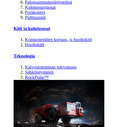
Palonsammutusjärjestelmä
Kulutussuojaosat
Porakoneet
Pultituspäät
Kitit ja kulutusosat
Komponenttien korjaus- ja huoltokitit
Huoltokitit
Teknologia
Kaivostoiminnan tulevaisuus
Sähköistyminen
RockPulse™