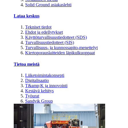
Solid Ground asiakaslehti
Lataa keskus
Tekniset tiedot
Ehdot ja edellytykset
Käyttöturvallisuustiedotteet (SDS)
Turvallisuustiedotteet (SIS)
Turvallisuus- ja kunnossapito-menettelyt
Kiertoporauslaitteiden läpikulkuoppaat
Tietoa meistä
Liiketoimintakonsepti
Digitalisaatio
T&amp;K ja innovointi
Kestävä kehitys
Työurat
Sandvik Group