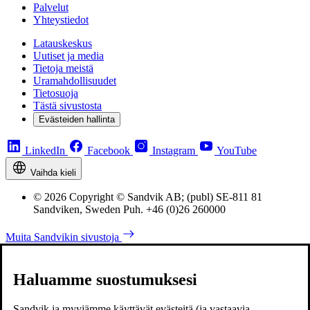
Palvelut
Yhteystiedot
Latauskeskus
Uutiset ja media
Tietoja meistä
Uramahdollisuudet
Tietosuoja
Tästä sivustosta
Evästeiden hallinta
LinkedIn
Facebook
Instagram
YouTube
Vaihda kieli
© 2026 Copyright © Sandvik AB; (publ) SE-811 81
Sandviken, Sweden Puh. +46 (0)26 260000
Muita Sandvikin sivustoja
Haluamme suostumuksesi
Sandvik ja myyjämme käyttävät evästeitä (ja vastaavia