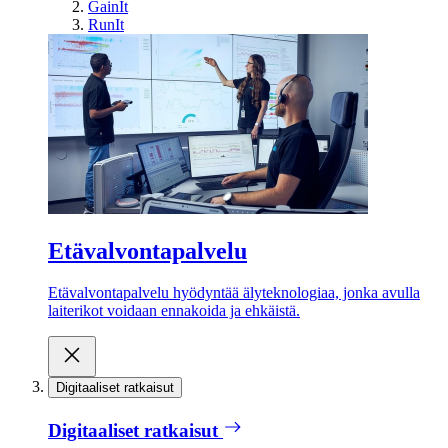
GainIt
RunIt
Etävalvontapalvelu
Etävalvontapalvelu hyödyntää älyteknologiaa, jonka avulla
laiterikot voidaan ennakoida ja ehkäistä.
Digitaaliset ratkaisut
Digitaaliset ratkaisut