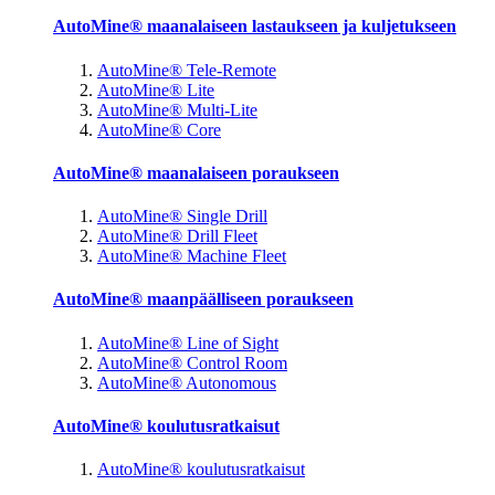
AutoMine® maanalaiseen lastaukseen ja kuljetukseen
AutoMine® Tele-Remote
AutoMine® Lite
AutoMine® Multi-Lite
AutoMine® Core
AutoMine® maanalaiseen poraukseen
AutoMine® Single Drill
AutoMine® Drill Fleet
AutoMine® Machine Fleet
AutoMine® maanpäälliseen poraukseen
AutoMine® Line of Sight
AutoMine® Control Room
AutoMine® Autonomous
AutoMine® koulutusratkaisut
AutoMine® koulutusratkaisut