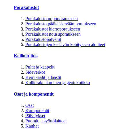
Porakalustot
Porakalusto uppoporaukseen
Porakalusto päältäiskevään poraukseen
Porakalustot kiertoporaukseen
Porakalustot nousuporaukseen
Porakalustopalvelut
Porakalustojen kestävän kehityksen aloitteet
Kalliolujitus
Pultit ja kaapelit
Sideverkot
Kemikaalit ja laastit
Kalliorakentaminen ja geotekniikka
Osat ja komponentit
Osat
Komponentit
Päivitykset
Puomit ja syöttölaitteet
Kauhat