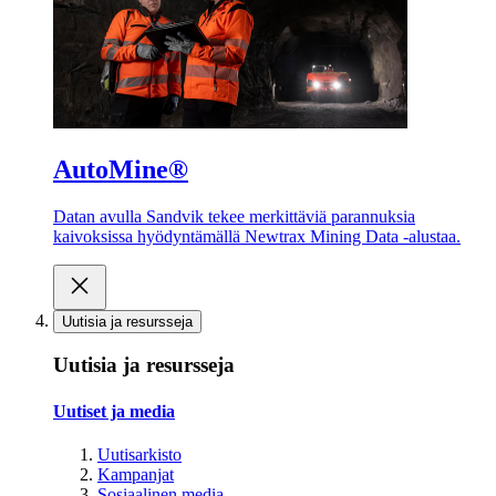
AutoMine®
Datan avulla Sandvik tekee merkittäviä parannuksia
kaivoksissa hyödyntämällä Newtrax Mining Data -alustaa.
Uutisia ja resursseja
Uutisia ja resursseja
Uutiset ja media
Uutisarkisto
Kampanjat
Sosiaalinen media