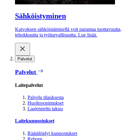
Sähköistyminen
Kaivoksen sähköistämisellä voit parantaa tuottavuutta,
tehokkuutta ja työturvallisuutta. Lue lisää.
Palvelut
Palvelut
Laitepalvelut
Palvelu tilauksesta
Huoltosopimukset
Laajennettu takuu
Laitekunnostukset
Räätälöidyt kunnostukset
Reborn