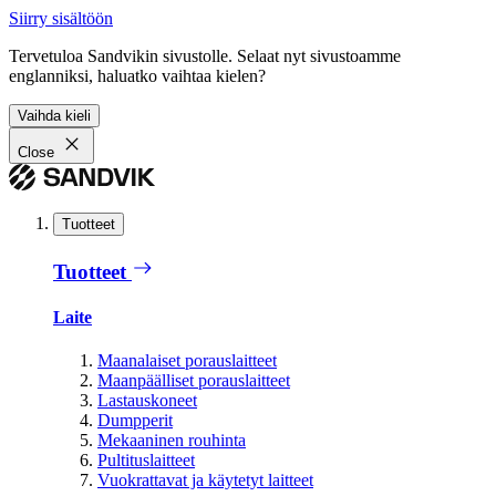
Siirry sisältöön
Tervetuloa Sandvikin sivustolle. Selaat nyt sivustoamme
englanniksi, haluatko vaihtaa kielen?
Vaihda kieli
Close
Tuotteet
Tuotteet
Laite
Maanalaiset porauslaitteet
Maanpäälliset porauslaitteet
Lastauskoneet
Dumpperit
Mekaaninen rouhinta
Pultituslaitteet
Vuokrattavat ja käytetyt laitteet