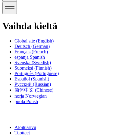
Vaihda kieltä
Global site
(English)
Deutsch
(German)
Français
(French)
espanja
Spanish
Svenska
(Swedish)
Suomeksi
(Finnish)
Português
(Portuguese)
Español
(Spanish)
Русский
(Russian)
简体中文
(Chinese)
norja
Norwegian
puola
Polish
Aloitussivu
Tuotteet