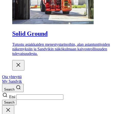
Solid Ground
Tutustu asiakkaiden menestystarinoihin, alan asiantuntijoiden
näkemyksiin ja Sandvikin näkökulmaan kaivosteollisuuden
tulevaisuudesta.
Ota yhteyttä
My Sandvik
Search
Etsi
Search