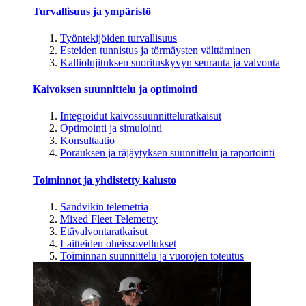
Turvallisuus ja ympäristö
Työntekijöiden turvallisuus
Esteiden tunnistus ja törmäysten välttäminen
Kalliolujituksen suorituskyvyn seuranta ja valvonta
Kaivoksen suunnittelu ja optimointi
Integroidut kaivossuunnitteluratkaisut
Optimointi ja simulointi
Konsultaatio
Porauksen ja räjäytyksen suunnittelu ja raportointi
Toiminnot ja yhdistetty kalusto
Sandvikin telemetria
Mixed Fleet Telemetry
Etävalvontaratkaisut
Laitteiden oheissovellukset
Toiminnan suunnittelu ja vuorojen toteutus