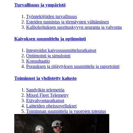
Turvallisuus ja ympäristö
Työntekijöiden turvallisuus
Esteiden tunnistus ja törmäysten välttäminen
Kalliolujituksen suorituskyvyn seuranta ja valvonta
Kaivoksen suunnittelu ja optimointi
Integroidut kaivossuunnitteluratkaisut
Optimointi ja simulointi
Konsultaatio
Porauksen ja räjäytyksen suunnittelu ja raportointi
Toiminnot ja yhdistetty kalusto
Sandvikin telemetria
Mixed Fleet Telemetry
Etävalvontaratkaisut
Laitteiden oheissovellukset
Toiminnan suunnittelu ja vuorojen toteutus