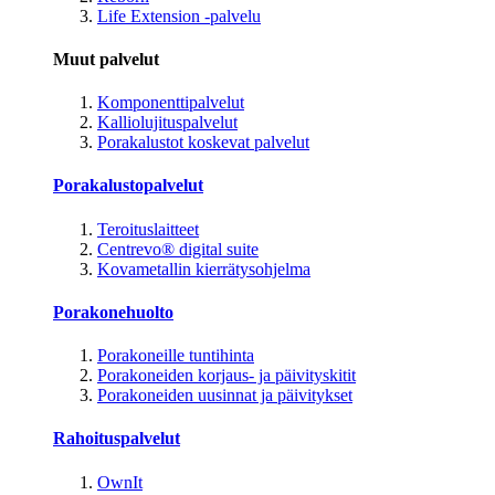
Life Extension -palvelu
Muut palvelut
Komponenttipalvelut
Kalliolujituspalvelut
Porakalustot koskevat palvelut
Porakalustopalvelut
Teroituslaitteet
Centrevo® digital suite
Kovametallin kierrätysohjelma
Porakonehuolto
Porakoneille tuntihinta
Porakoneiden korjaus- ja päivityskitit
Porakoneiden uusinnat ja päivitykset
Rahoituspalvelut
OwnIt