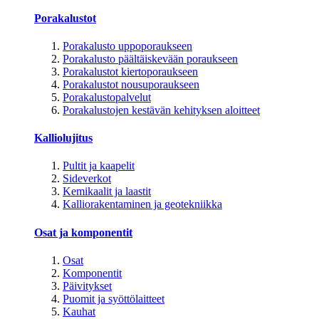
Porakalustot
Porakalusto uppoporaukseen
Porakalusto päältäiskevään poraukseen
Porakalustot kiertoporaukseen
Porakalustot nousuporaukseen
Porakalustopalvelut
Porakalustojen kestävän kehityksen aloitteet
Kalliolujitus
Pultit ja kaapelit
Sideverkot
Kemikaalit ja laastit
Kalliorakentaminen ja geotekniikka
Osat ja komponentit
Osat
Komponentit
Päivitykset
Puomit ja syöttölaitteet
Kauhat