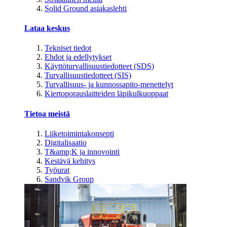
Solid Ground asiakaslehti
Lataa keskus
Tekniset tiedot
Ehdot ja edellytykset
Käyttöturvallisuustiedotteet (SDS)
Turvallisuustiedotteet (SIS)
Turvallisuus- ja kunnossapito-menettelyt
Kiertoporauslaitteiden läpikulkuoppaat
Tietoa meistä
Liiketoimintakonsepti
Digitalisaatio
T&amp;K ja innovointi
Kestävä kehitys
Työurat
Sandvik Group