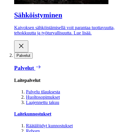
Sähköistyminen
Kaivoksen sähköistämisellä voit parantaa tuottavuutta,
tehokkuutta ja työturvallisuutta. Lue lisää.
Palvelut
Palvelut
Laitepalvelut
Palvelu tilauksesta
Huoltosopimukset
Laajennettu takuu
Laitekunnostukset
Räätälöidyt kunnostukset
Reborn