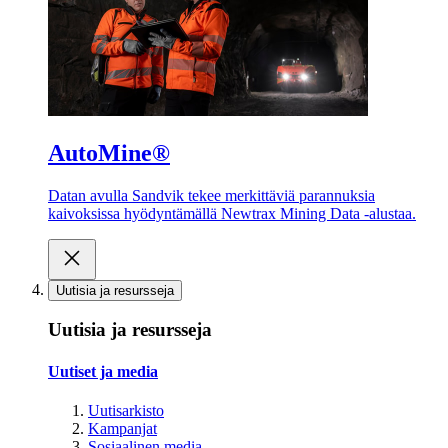
AutoMine®
Datan avulla Sandvik tekee merkittäviä parannuksia
kaivoksissa hyödyntämällä Newtrax Mining Data -alustaa.
Uutisia ja resursseja
Uutisia ja resursseja
Uutiset ja media
Uutisarkisto
Kampanjat
Sosiaalinen media