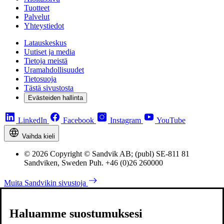
Tuotteet
Palvelut
Yhteystiedot
Latauskeskus
Uutiset ja media
Tietoja meistä
Uramahdollisuudet
Tietosuoja
Tästä sivustosta
Evästeiden hallinta
LinkedIn
Facebook
Instagram
YouTube
Vaihda kieli
© 2026 Copyright © Sandvik AB; (publ) SE-811 81
Sandviken, Sweden Puh. +46 (0)26 260000
Muita Sandvikin sivustoja
Haluamme suostumuksesi