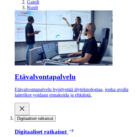
GainIt
RunIt
Etävalvontapalvelu
Etävalvontapalvelu hyödyntää älyteknologiaa, jonka avulla
laiterikot voidaan ennakoida ja ehkäistä.
Digitaaliset ratkaisut
Digitaaliset ratkaisut