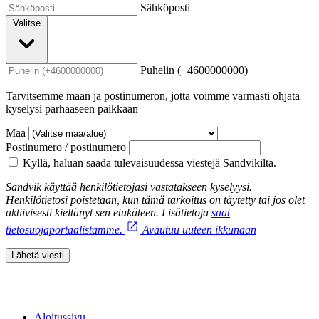
Sähköposti
Valitse
Puhelin (+4600000000)
Tarvitsemme maan ja postinumeron, jotta voimme varmasti ohjata
kyselysi parhaaseen paikkaan
Maa
Postinumero / postinumero
Kyllä, haluan saada tulevaisuudessa viestejä Sandvikilta.
Sandvik käyttää henkilötietojasi vastatakseen kyselyysi.
Henkilötietosi poistetaan, kun tämä tarkoitus on täytetty tai jos olet
aktiivisesti kieltänyt sen etukäteen. Lisätietoja
saat
tietosuojaportaalistamme.
Avautuu uuteen ikkunaan
Lähetä viesti
Aloitussivu