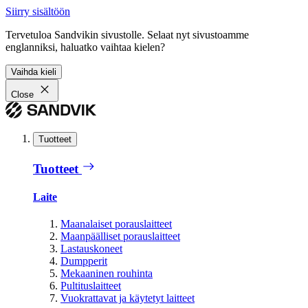
Siirry sisältöön
Tervetuloa Sandvikin sivustolle. Selaat nyt sivustoamme
englanniksi, haluatko vaihtaa kielen?
Vaihda kieli
Close
Tuotteet
Tuotteet
Laite
Maanalaiset porauslaitteet
Maanpäälliset porauslaitteet
Lastauskoneet
Dumpperit
Mekaaninen rouhinta
Pultituslaitteet
Vuokrattavat ja käytetyt laitteet