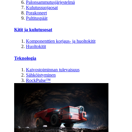
Palonsammutusjärjestelmä
Kulutussuojaosat
Porakoneet
Pultituspäät
Kitit ja kulutusosat
Komponenttien korjaus- ja huoltokitit
Huoltokitit
Teknologia
Kaivostoiminnan tulevaisuus
Sähköistyminen
RockPulse™