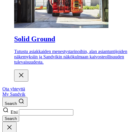
Solid Ground
Tutustu asiakkaiden menestystarinoihin, alan asiantuntijoiden
näkemyksiin ja Sandvikin näkökulmaan kaivosteollisuuden
tulevaisuudesta.
Ota yhteyttä
My Sandvik
Search
Etsi
Search