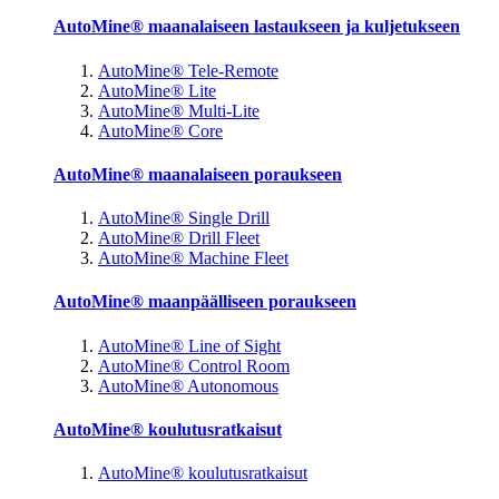
AutoMine® maanalaiseen lastaukseen ja kuljetukseen
AutoMine® Tele-Remote
AutoMine® Lite
AutoMine® Multi-Lite
AutoMine® Core
AutoMine® maanalaiseen poraukseen
AutoMine® Single Drill
AutoMine® Drill Fleet
AutoMine® Machine Fleet
AutoMine® maanpäälliseen poraukseen
AutoMine® Line of Sight
AutoMine® Control Room
AutoMine® Autonomous
AutoMine® koulutusratkaisut
AutoMine® koulutusratkaisut