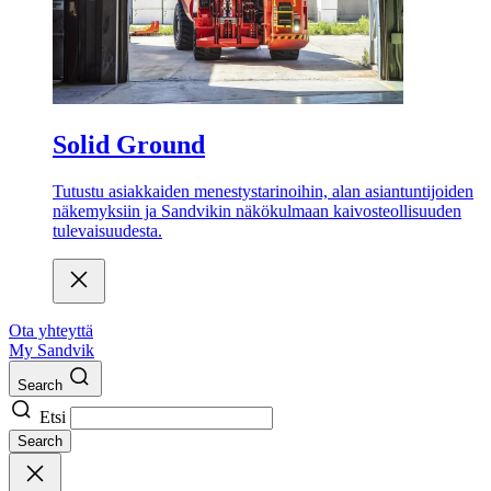
Solid Ground
Tutustu asiakkaiden menestystarinoihin, alan asiantuntijoiden
näkemyksiin ja Sandvikin näkökulmaan kaivosteollisuuden
tulevaisuudesta.
Ota yhteyttä
My Sandvik
Search
Etsi
Search