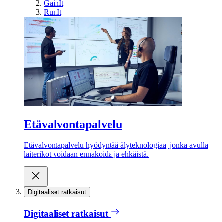
GainIt
RunIt
Etävalvontapalvelu
Etävalvontapalvelu hyödyntää älyteknologiaa, jonka avulla
laiterikot voidaan ennakoida ja ehkäistä.
Digitaaliset ratkaisut
Digitaaliset ratkaisut