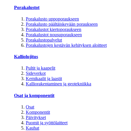
Porakalustot
Porakalusto uppoporaukseen
Porakalusto päältäiskevään poraukseen
Porakalustot kiertoporaukseen
Porakalustot nousuporaukseen
Porakalustopalvelut
Porakalustojen kestävän kehityksen aloitteet
Kalliolujitus
Pultit ja kaapelit
Sideverkot
Kemikaalit ja laastit
Kalliorakentaminen ja geotekniikka
Osat ja komponentit
Osat
Komponentit
Päivitykset
Puomit ja syöttölaitteet
Kauhat