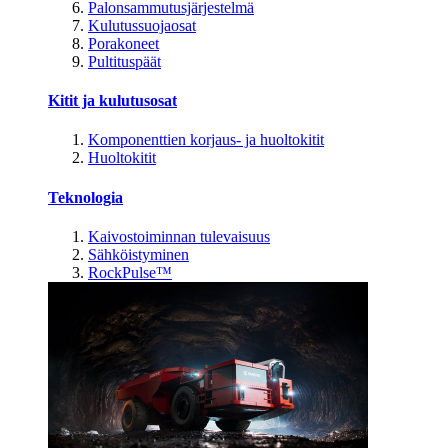
Palonsammutusjärjestelmä
Kulutussuojaosat
Porakoneet
Pultituspäät
Kitit ja kulutusosat
Komponenttien korjaus- ja huoltokitit
Huoltokitit
Teknologia
Kaivostoiminnan tulevaisuus
Sähköistyminen
RockPulse™