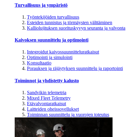
Turvallisuus ja ympäristö
Työntekijöiden turvallisuus
Esteiden tunnistus ja törmäysten välttäminen
Kalliolujituksen suorituskyvyn seuranta ja valvonta
Kaivoksen suunnittelu ja optimointi
Integroidut kaivossuunnitteluratkaisut
Optimointi ja simulointi
Konsultaatio
Porauksen ja räjäytyksen suunnittelu ja raportointi
Toiminnot ja yhdistetty kalusto
Sandvikin telemetria
Mixed Fleet Telemetry
Etävalvontaratkaisut
Laitteiden oheissovellukset
Toiminnan suunnittelu ja vuorojen toteutus