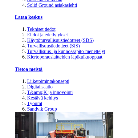
Solid Ground asiakaslehti
Lataa keskus
Tekniset tiedot
Ehdot ja edellytykset
Käyttöturvallisuustiedotteet (SDS)
Turvallisuustiedotteet (SIS)
Turvallisuus- ja kunnossapito-menettelyt
Kiertoporauslaitteiden läpikulkuoppaat
Tietoa meistä
Liiketoimintakonsepti
Digitalisaatio
T&amp;K ja innovointi
Kestävä kehitys
Työurat
Sandvik Group