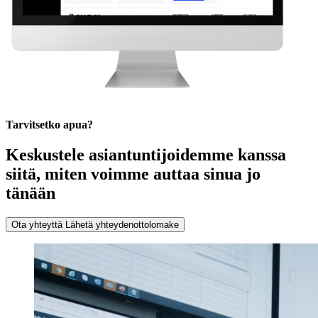
Tarvitsetko apua?
Keskustele asiantuntijoidemme kanssa
siitä, miten voimme auttaa sinua jo
tänään
Ota yhteyttä
Lähetä yhteydenottolomake