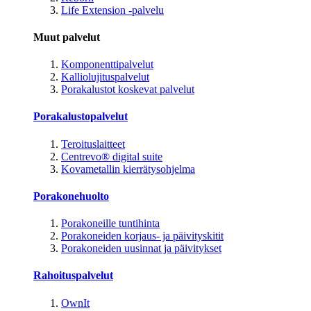
Life Extension -palvelu
Muut palvelut
Komponenttipalvelut
Kalliolujituspalvelut
Porakalustot koskevat palvelut
Porakalustopalvelut
Teroituslaitteet
Centrevo® digital suite
Kovametallin kierrätysohjelma
Porakonehuolto
Porakoneille tuntihinta
Porakoneiden korjaus- ja päivityskitit
Porakoneiden uusinnat ja päivitykset
Rahoituspalvelut
OwnIt