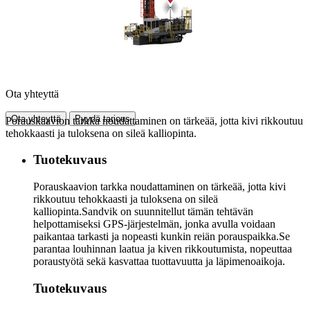
Ota yhteyttä
Ota yhteyttä
Pyydä tarjous
Porauskaavion tarkka noudattaminen on tärkeää, jotta kivi rikkoutuu
tehokkaasti ja tuloksena on sileä kalliopinta.
Tuotekuvaus
Porauskaavion tarkka noudattaminen on tärkeää, jotta kivi
rikkoutuu tehokkaasti ja tuloksena on sileä
kalliopinta.Sandvik on suunnitellut tämän tehtävän
helpottamiseksi GPS-järjestelmän, jonka avulla voidaan
paikantaa tarkasti ja nopeasti kunkin reiän porauspaikka.Se
parantaa louhinnan laatua ja kiven rikkoutumista, nopeuttaa
poraustyötä sekä kasvattaa tuottavuutta ja läpimenoaikoja.
Tuotekuvaus