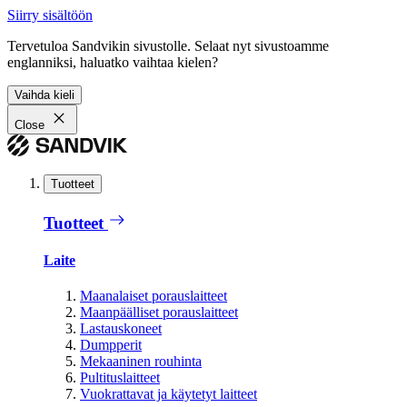
Siirry sisältöön
Tervetuloa Sandvikin sivustolle. Selaat nyt sivustoamme
englanniksi, haluatko vaihtaa kielen?
Vaihda kieli
Close
Tuotteet
Tuotteet
Laite
Maanalaiset porauslaitteet
Maanpäälliset porauslaitteet
Lastauskoneet
Dumpperit
Mekaaninen rouhinta
Pultituslaitteet
Vuokrattavat ja käytetyt laitteet