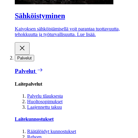
Sähköistyminen
Kaivoksen sähköistämisellä voit parantaa tuottavuutta,
tehokkuutta ja työturvallisuutta. Lue lisää.
Palvelut
Palvelut
Laitepalvelut
Palvelu tilauksesta
Huoltosopimukset
Laajennettu takuu
Laitekunnostukset
Räätälöidyt kunnostukset
Reborn