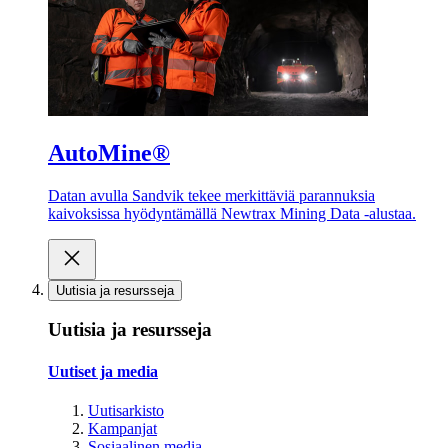
AutoMine®
Datan avulla Sandvik tekee merkittäviä parannuksia
kaivoksissa hyödyntämällä Newtrax Mining Data -alustaa.
Uutisia ja resursseja
Uutisia ja resursseja
Uutiset ja media
Uutisarkisto
Kampanjat
Sosiaalinen media