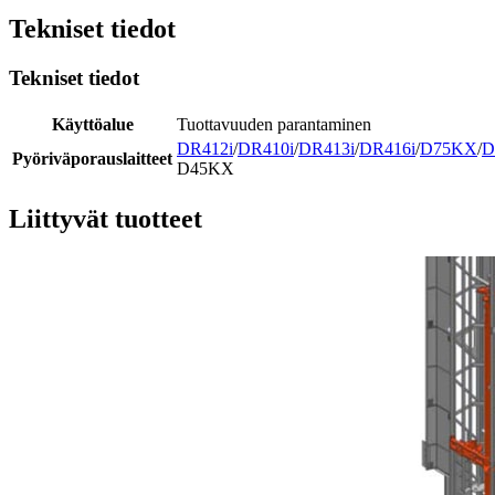
Tekniset tiedot
Tekniset tiedot
Käyttöalue
Tuottavuuden parantaminen
DR412i
/
DR410i
/
DR413i
/
DR416i
/
D75KX
/
D
Pyöriväporauslaitteet
D45KX
Liittyvät tuotteet