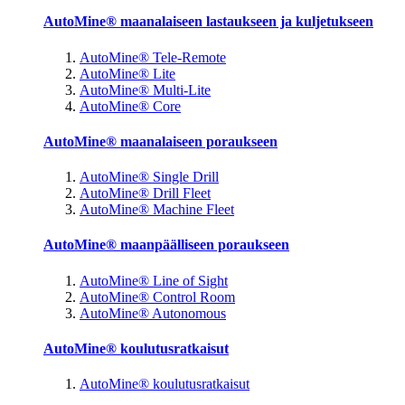
AutoMine® maanalaiseen lastaukseen ja kuljetukseen
AutoMine® Tele-Remote
AutoMine® Lite
AutoMine® Multi-Lite
AutoMine® Core
AutoMine® maanalaiseen poraukseen
AutoMine® Single Drill
AutoMine® Drill Fleet
AutoMine® Machine Fleet
AutoMine® maanpäälliseen poraukseen
AutoMine® Line of Sight
AutoMine® Control Room
AutoMine® Autonomous
AutoMine® koulutusratkaisut
AutoMine® koulutusratkaisut