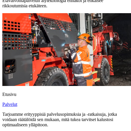
Etävalvontapalvelun älyteknologia ennakoi ja ehkäisee
rikkoutumisia etukäteen.
Etusivu
Palvelut
Tarjoamme erityyppisiä palvelusopimuksia ja -ratkaisuja, jotka
voidaan räätälöidä sen mukaan, mitä tukea tarvitset kalustosi
optimaaliseen ylläpitoon.