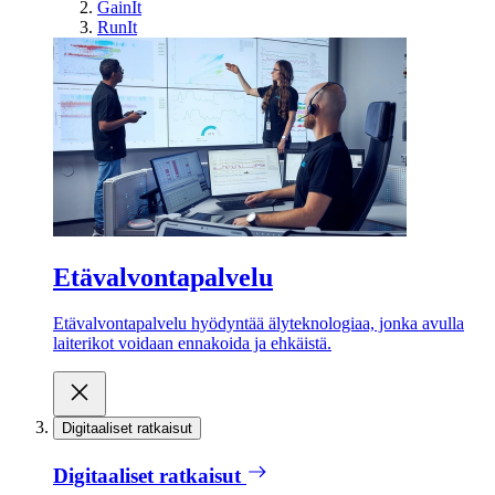
GainIt
RunIt
Etävalvontapalvelu
Etävalvontapalvelu hyödyntää älyteknologiaa, jonka avulla
laiterikot voidaan ennakoida ja ehkäistä.
Digitaaliset ratkaisut
Digitaaliset ratkaisut