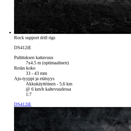
Rock support drill rigs
DS412iE
Pultituksen kattavuus
7x4.5 m (optimaalinen)
Reiän koko
33 - 43 mm
Ajo-tyyppi ja etäisyys
Akkukäyttöinen - 5,6 km
@ 6 km/h kaltevuudessa
1:7
DS412iE