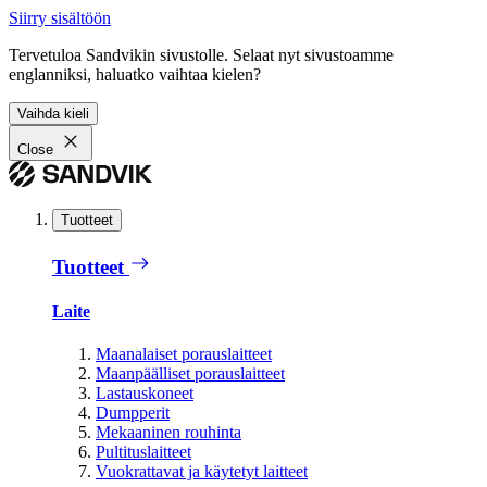
Siirry sisältöön
Tervetuloa Sandvikin sivustolle. Selaat nyt sivustoamme
englanniksi, haluatko vaihtaa kielen?
Vaihda kieli
Close
Tuotteet
Tuotteet
Laite
Maanalaiset porauslaitteet
Maanpäälliset porauslaitteet
Lastauskoneet
Dumpperit
Mekaaninen rouhinta
Pultituslaitteet
Vuokrattavat ja käytetyt laitteet