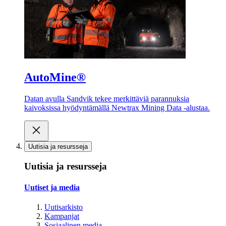
AutoMine®
Datan avulla Sandvik tekee merkittäviä parannuksia
kaivoksissa hyödyntämällä Newtrax Mining Data -alustaa.
Uutisia ja resursseja
Uutisia ja resursseja
Uutiset ja media
Uutisarkisto
Kampanjat
Sosiaalinen media