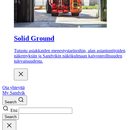
Solid Ground
Tutustu asiakkaiden menestystarinoihin, alan asiantuntijoiden
näkemyksiin ja Sandvikin näkökulmaan kaivosteollisuuden
tulevaisuudesta.
Ota yhteyttä
My Sandvik
Search
Etsi
Search