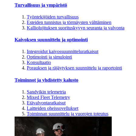
Turvallisuus ja ympäristö
Työntekijöiden turvallisuus
Esteiden tunnistus ja törmäysten välttäminen
Kalliolujituksen suorituskyvyn seuranta ja valvonta
Kaivoksen suunnittelu ja optimointi
Integroidut kaivossuunnitteluratkaisut
Optimointi ja simulointi
Konsultaatio
Porauksen ja räjäytyksen suunnittelu ja raportointi
Toiminnot ja yhdistetty kalusto
Sandvikin telemetria
Mixed Fleet Telemetry
Etävalvontaratkaisut
Laitteiden oheissovellukset
Toiminnan suunnittelu ja vuorojen toteutus