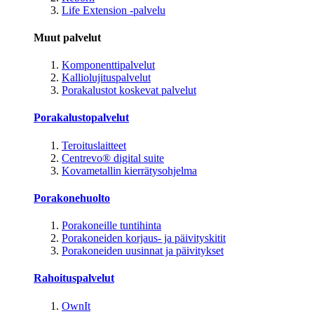
Life Extension -palvelu
Muut palvelut
Komponenttipalvelut
Kalliolujituspalvelut
Porakalustot koskevat palvelut
Porakalustopalvelut
Teroituslaitteet
Centrevo® digital suite
Kovametallin kierrätysohjelma
Porakonehuolto
Porakoneille tuntihinta
Porakoneiden korjaus- ja päivityskitit
Porakoneiden uusinnat ja päivitykset
Rahoituspalvelut
OwnIt