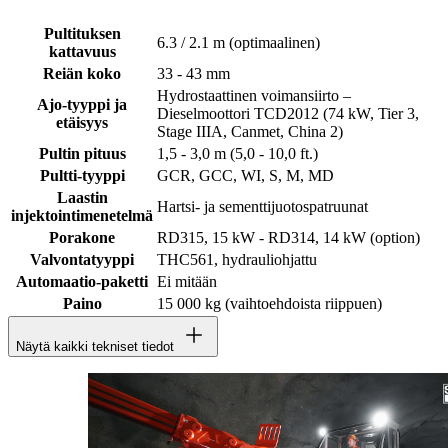
Pultituksen
6.3 / 2.1 m (optimaalinen)
kattavuus
Reiän koko
33 - 43 mm
Hydrostaattinen voimansiirto –
Ajo-tyyppi ja
Dieselmoottori TCD2012 (74 kW, Tier 3,
etäisyys
Stage IIIA, Canmet, China 2)
Pultin pituus
1,5 - 3,0 m (5,0 - 10,0 ft.)
Pultti-tyyppi
GCR, GCC, WI, S, M, MD
Laastin
Hartsi- ja sementtijuotospatruunat
injektointimenetelmä
Porakone
RD315, 15 kW - RD314, 14 kW (option)
Valvontatyyppi
THC561, hydrauliohjattu
Automaatio-paketti
Ei mitään
Paino
15 000 kg (vaihtoehdoista riippuen)
Näytä kaikki tekniset tiedot