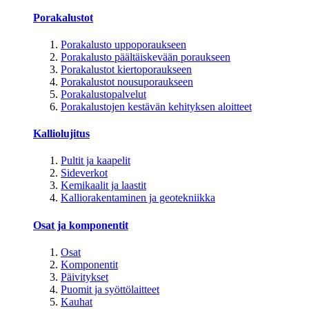
Porakalustot
Porakalusto uppoporaukseen
Porakalusto päältäiskevään poraukseen
Porakalustot kiertoporaukseen
Porakalustot nousuporaukseen
Porakalustopalvelut
Porakalustojen kestävän kehityksen aloitteet
Kalliolujitus
Pultit ja kaapelit
Sideverkot
Kemikaalit ja laastit
Kalliorakentaminen ja geotekniikka
Osat ja komponentit
Osat
Komponentit
Päivitykset
Puomit ja syöttölaitteet
Kauhat