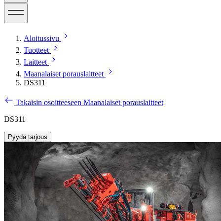
Aloitussivu
Tuotteet
Laitteet
Maanalaiset porauslaitteet
DS311
Takaisin osoitteeseen Maanalaiset porauslaitteet
DS311
Pyydä tarjous