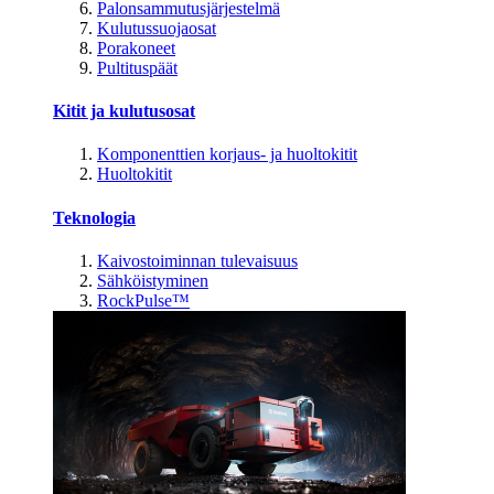
Palonsammutusjärjestelmä
Kulutussuojaosat
Porakoneet
Pultituspäät
Kitit ja kulutusosat
Komponenttien korjaus- ja huoltokitit
Huoltokitit
Teknologia
Kaivostoiminnan tulevaisuus
Sähköistyminen
RockPulse™