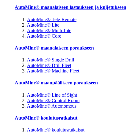
AutoMine® maanalaiseen lastaukseen ja kuljetukseen
AutoMine® Tele-Remote
AutoMine® Lite
AutoMine® Multi-Lite
AutoMine® Core
AutoMine® maanalaiseen poraukseen
AutoMine® Single Drill
AutoMine® Drill Fleet
AutoMine® Machine Fleet
AutoMine® maanpäälliseen poraukseen
AutoMine® Line of Sight
AutoMine® Control Room
AutoMine® Autonomous
AutoMine® koulutusratkaisut
AutoMine® koulutusratkaisut