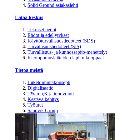
Solid Ground asiakaslehti
Lataa keskus
Tekniset tiedot
Ehdot ja edellytykset
Käyttöturvallisuustiedotteet (SDS)
Turvallisuustiedotteet (SIS)
Turvallisuus- ja kunnossapito-menettelyt
Kiertoporauslaitteiden läpikulkuoppaat
Tietoa meistä
Liiketoimintakonsepti
Digitalisaatio
T&amp;K ja innovointi
Kestävä kehitys
Työurat
Sandvik Group