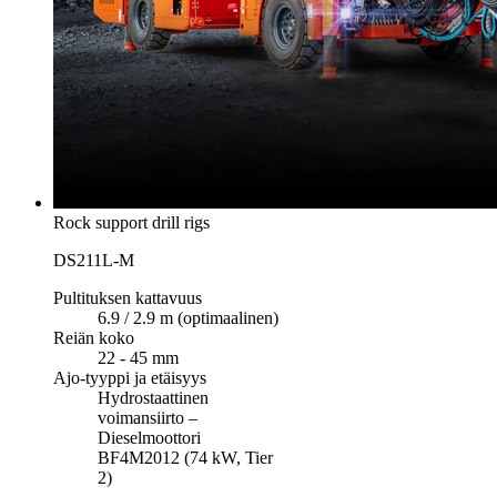
Rock support drill rigs
DS211L-M
Pultituksen kattavuus
6.9 / 2.9 m (optimaalinen)
Reiän koko
22 - 45 mm
Ajo-tyyppi ja etäisyys
Hydrostaattinen
voimansiirto –
Dieselmoottori
BF4M2012 (74 kW, Tier
2)