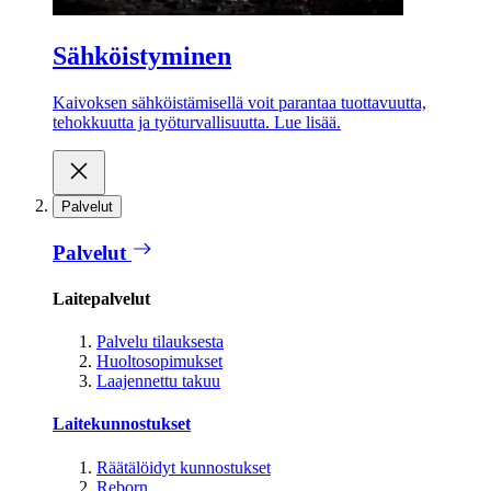
Sähköistyminen
Kaivoksen sähköistämisellä voit parantaa tuottavuutta,
tehokkuutta ja työturvallisuutta. Lue lisää.
Palvelut
Palvelut
Laitepalvelut
Palvelu tilauksesta
Huoltosopimukset
Laajennettu takuu
Laitekunnostukset
Räätälöidyt kunnostukset
Reborn