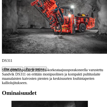
DS311
Ota yhteyttä
Pyydä tarjous
SBH-pultituspäällä ja RD314-korkeataajuusporakoneella varustettu
Sandvik DS311 on erittäin monipuolinen ja kompakti pultituslaite
maanalaisten kaivosten pienten ja keskisuurten louhintaperien
kalliolujitukseen.
Ominaisuudet