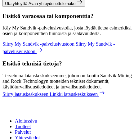
Ota yhteyttä
Avaa yhteydenottolomake
Etsitkö varaosaa tai komponenttia?
Käy My Sandvik -palvelusivustolla, josta löydät tietoa esimerkiksi
osien ja komponenttien hinnoista ja saatavuudesta.
Siirry My Sandvik -palvelusivustoon
Siirry My Sandvik -
palvelusivustoon
Etsitkö teknisiä tietoja?
Tervetuloa latauskeskukseemme, johon on koottu Sandvik Mining
and Rock Technologyn tuotteiden tekniset dokumentit,
käyttöturvallisuustiedotteet ja turvallisuustiedotteet.
Siirry latauskeskukseen
Linkki latauskeskukseen
Aloitussivu
Tuotteet
Palvelut
Yhteystiedot