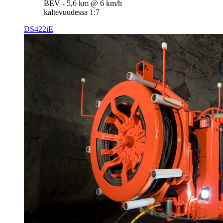
BEV - 5,6 km @ 6 km/h
kaltevuudessa 1:7
DS422iE