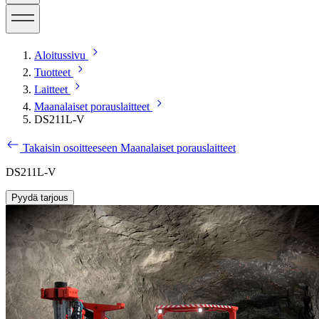
Aloitussivu
Tuotteet
Laitteet
Maanalaiset porauslaitteet
DS211L-V
Takaisin osoitteeseen Maanalaiset porauslaitteet
DS211L-V
Pyydä tarjous