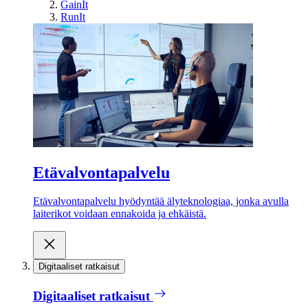
GainIt
RunIt
Etävalvontapalvelu
Etävalvontapalvelu hyödyntää älyteknologiaa, jonka avulla
laiterikot voidaan ennakoida ja ehkäistä.
Digitaaliset ratkaisut
Digitaaliset ratkaisut