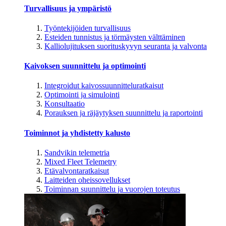
Turvallisuus ja ympäristö
Työntekijöiden turvallisuus
Esteiden tunnistus ja törmäysten välttäminen
Kalliolujituksen suorituskyvyn seuranta ja valvonta
Kaivoksen suunnittelu ja optimointi
Integroidut kaivossuunnitteluratkaisut
Optimointi ja simulointi
Konsultaatio
Porauksen ja räjäytyksen suunnittelu ja raportointi
Toiminnot ja yhdistetty kalusto
Sandvikin telemetria
Mixed Fleet Telemetry
Etävalvontaratkaisut
Laitteiden oheissovellukset
Toiminnan suunnittelu ja vuorojen toteutus