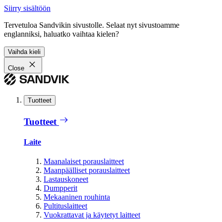
Siirry sisältöön
Tervetuloa Sandvikin sivustolle. Selaat nyt sivustoamme
englanniksi, haluatko vaihtaa kielen?
Vaihda kieli
Close
Tuotteet
Tuotteet
Laite
Maanalaiset porauslaitteet
Maanpäälliset porauslaitteet
Lastauskoneet
Dumpperit
Mekaaninen rouhinta
Pultituslaitteet
Vuokrattavat ja käytetyt laitteet