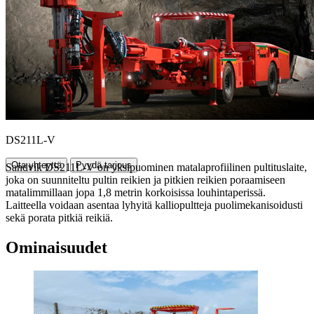
DS211L-V
Ota yhteyttä
Pyydä tarjous
Sandvik DS211L-V on yksipuominen matalaprofiilinen pultituslaite,
joka on suunniteltu pultin reikien ja pitkien reikien poraamiseen
matalimmillaan jopa 1,8 metrin korkoisissa louhintaperissä.
Laitteella voidaan asentaa lyhyitä kalliopultteja puolimekanisoidusti
sekä porata pitkiä reikiä.
Ominaisuudet