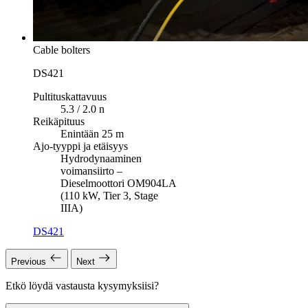
Cable bolters
DS421
Pultituskattavuus
5.3 / 2.0 n
Reikäpituus
Enintään 25 m
Ajo-tyyppi ja etäisyys
Hydrodynaaminen
voimansiirto –
Dieselmoottori OM904LA
(110 kW, Tier 3, Stage
IIIA)
DS421
Previous
Next
Etkö löydä vastausta kysymyksiisi?