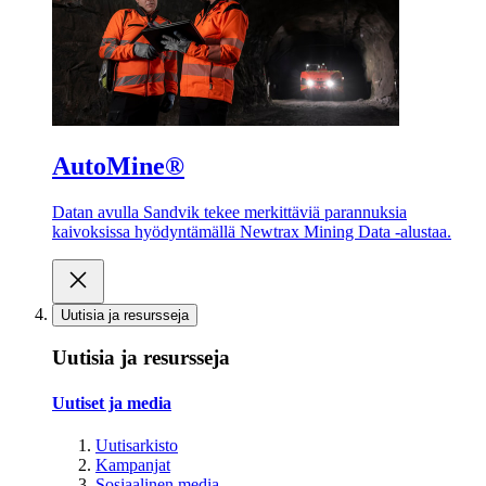
AutoMine®
Datan avulla Sandvik tekee merkittäviä parannuksia
kaivoksissa hyödyntämällä Newtrax Mining Data -alustaa.
Uutisia ja resursseja
Uutisia ja resursseja
Uutiset ja media
Uutisarkisto
Kampanjat
Sosiaalinen media