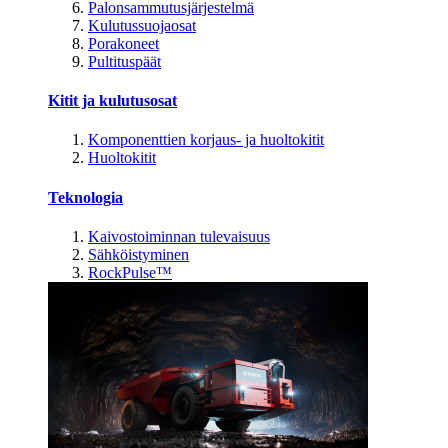
Palonsammutusjärjestelmä
Kulutussuojaosat
Porakoneet
Pultituspäät
Kitit ja kulutusosat
Komponenttien korjaus- ja huoltokitit
Huoltokitit
Teknologia
Kaivostoiminnan tulevaisuus
Sähköistyminen
RockPulse™