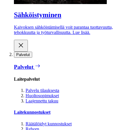
Sähköistyminen
Kaivoksen sähköistämisellä voit parantaa tuottavuutta,
tehokkuutta ja työturvallisuutta. Lue lisää.
Palvelut
Palvelut
Laitepalvelut
Palvelu tilauksesta
Huoltosopimukset
Laajennettu takuu
Laitekunnostukset
Räätälöidyt kunnostukset
Reborn