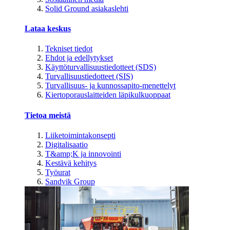
Solid Ground asiakaslehti
Lataa keskus
Tekniset tiedot
Ehdot ja edellytykset
Käyttöturvallisuustiedotteet (SDS)
Turvallisuustiedotteet (SIS)
Turvallisuus- ja kunnossapito-menettelyt
Kiertoporauslaitteiden läpikulkuoppaat
Tietoa meistä
Liiketoimintakonsepti
Digitalisaatio
T&amp;K ja innovointi
Kestävä kehitys
Työurat
Sandvik Group