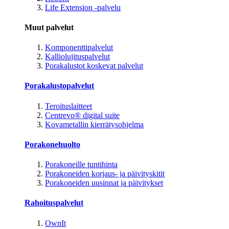
Life Extension -palvelu
Muut palvelut
Komponenttipalvelut
Kalliolujituspalvelut
Porakalustot koskevat palvelut
Porakalustopalvelut
Teroituslaitteet
Centrevo® digital suite
Kovametallin kierrätysohjelma
Porakonehuolto
Porakoneille tuntihinta
Porakoneiden korjaus- ja päivityskitit
Porakoneiden uusinnat ja päivitykset
Rahoituspalvelut
OwnIt