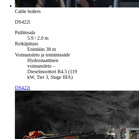
Cable bolters
DS422i
Pultitusala
5.9 / 2.0 m
Reikäpituus
Enintään 38 m
Voimansiirto ja toimintasäde
Hydrostaattinen
voimansiirto –
Dieselmoottori B4.5 (119
kW, Tier 3, Stage IIIA)
DS422i