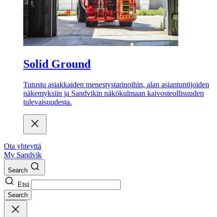
Solid Ground
Tutustu asiakkaiden menestystarinoihin, alan asiantuntijoiden
näkemyksiin ja Sandvikin näkökulmaan kaivosteollisuuden
tulevaisuudesta.
Ota yhteyttä
My Sandvik
Search
Etsi
Search