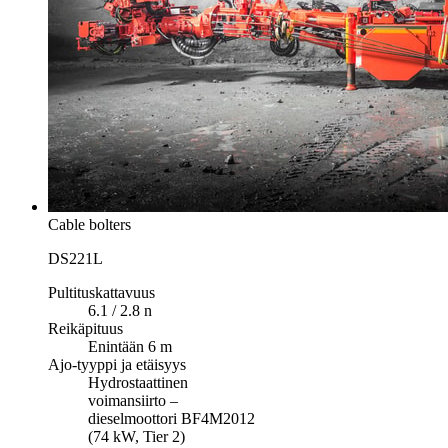
Cable bolters
DS221L
Pultituskattavuus
6.1 / 2.8 n
Reikäpituus
Enintään 6 m
Ajo-tyyppi ja etäisyys
Hydrostaattinen
voimansiirto –
dieselmoottori BF4M2012
(74 kW, Tier 2)