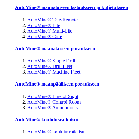
AutoMine® maanalaiseen lastaukseen ja kuljetukseen
AutoMine® Tele-Remote
AutoMine® Lite
AutoMine® Multi-Lite
AutoMine® Core
AutoMine® maanalaiseen poraukseen
AutoMine® Single Drill
AutoMine® Drill Fleet
AutoMine® Machine Fleet
AutoMine® maanpäälliseen poraukseen
AutoMine® Line of Sight
AutoMine® Control Room
AutoMine® Autonomous
AutoMine® koulutusratkaisut
AutoMine® koulutusratkaisut