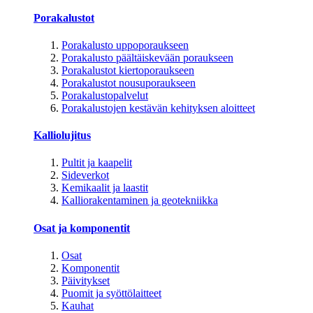
Porakalustot
Porakalusto uppoporaukseen
Porakalusto päältäiskevään poraukseen
Porakalustot kiertoporaukseen
Porakalustot nousuporaukseen
Porakalustopalvelut
Porakalustojen kestävän kehityksen aloitteet
Kalliolujitus
Pultit ja kaapelit
Sideverkot
Kemikaalit ja laastit
Kalliorakentaminen ja geotekniikka
Osat ja komponentit
Osat
Komponentit
Päivitykset
Puomit ja syöttölaitteet
Kauhat