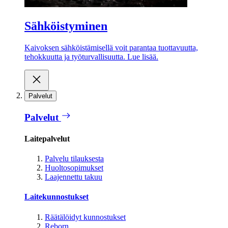
Sähköistyminen
Kaivoksen sähköistämisellä voit parantaa tuottavuutta,
tehokkuutta ja työturvallisuutta. Lue lisää.
Palvelut
Palvelut
Laitepalvelut
Palvelu tilauksesta
Huoltosopimukset
Laajennettu takuu
Laitekunnostukset
Räätälöidyt kunnostukset
Reborn