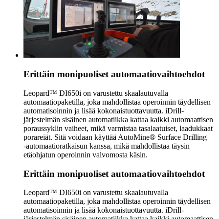
Erittäin monipuoliset automaatiovaihtoehdot
Leopard™ DI650i on varustettu skaalautuvalla
automaatiopaketilla, joka mahdollistaa operoinnin täydellisen
automatisoinnin ja lisää kokonaistuottavuutta. iDrill-
järjestelmän sisäinen automatiikka kattaa kaikki automaattisen
poraussyklin vaiheet, mikä varmistaa tasalaatuiset, laadukkaat
porareiät. Sitä voidaan käyttää AutoMine® Surface Drilling
‑automaatioratkaisun kanssa, mikä mahdollistaa täysin
etäohjatun operoinnin valvomosta käsin.
Erittäin monipuoliset automaatiovaihtoehdot
Leopard™ DI650i on varustettu skaalautuvalla
automaatiopaketilla, joka mahdollistaa operoinnin täydellisen
automatisoinnin ja lisää kokonaistuottavuutta. iDrill-
järjestelmän sisäinen automatiikka kattaa kaikki automaattisen