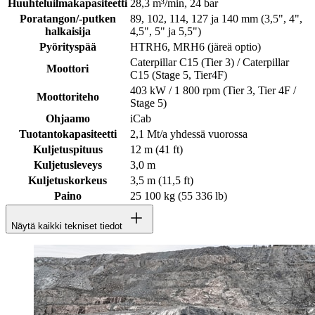
Huuhteluilmakapasiteetti
28,3 m³/min, 24 bar
Poratangon/-putken
89, 102, 114, 127 ja 140 mm (3,5", 4",
halkaisija
4,5", 5" ja 5,5")
Pyörityspää
HTRH6, MRH6 (järeä optio)
Caterpillar C15 (Tier 3) / Caterpillar
Moottori
C15 (Stage 5, Tier4F)
403 kW / 1 800 rpm (Tier 3, Tier 4F /
Moottoriteho
Stage 5)
Ohjaamo
iCab
Tuotantokapasiteetti
2,1 Mt/a yhdessä vuorossa
Kuljetuspituus
12 m (41 ft)
Kuljetusleveys
3,0 m
Kuljetuskorkeus
3,5 m (11,5 ft)
Paino
25 100 kg (55 336 lb)
Näytä kaikki tekniset tiedot