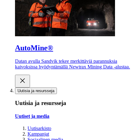
AutoMine®
Datan avulla Sandvik tekee merkittäviä parannuksia
kaivoksissa hyödyntämällä Newtrax Mining Data -alustaa.
Uutisia ja resursseja
Uutisia ja resursseja
Uutiset ja media
Uutisarkisto
Kampanjat
Sosiaalinen media