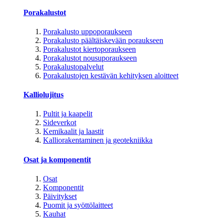
Porakalustot
Porakalusto uppoporaukseen
Porakalusto päältäiskevään poraukseen
Porakalustot kiertoporaukseen
Porakalustot nousuporaukseen
Porakalustopalvelut
Porakalustojen kestävän kehityksen aloitteet
Kalliolujitus
Pultit ja kaapelit
Sideverkot
Kemikaalit ja laastit
Kalliorakentaminen ja geotekniikka
Osat ja komponentit
Osat
Komponentit
Päivitykset
Puomit ja syöttölaitteet
Kauhat