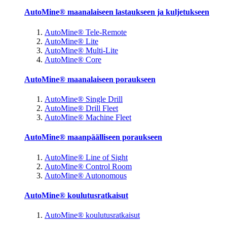
AutoMine® maanalaiseen lastaukseen ja kuljetukseen
AutoMine® Tele-Remote
AutoMine® Lite
AutoMine® Multi-Lite
AutoMine® Core
AutoMine® maanalaiseen poraukseen
AutoMine® Single Drill
AutoMine® Drill Fleet
AutoMine® Machine Fleet
AutoMine® maanpäälliseen poraukseen
AutoMine® Line of Sight
AutoMine® Control Room
AutoMine® Autonomous
AutoMine® koulutusratkaisut
AutoMine® koulutusratkaisut