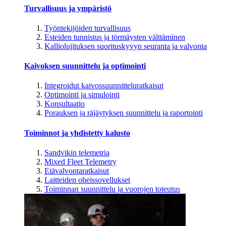
Turvallisuus ja ympäristö
Työntekijöiden turvallisuus
Esteiden tunnistus ja törmäysten välttäminen
Kalliolujituksen suorituskyvyn seuranta ja valvonta
Kaivoksen suunnittelu ja optimointi
Integroidut kaivossuunnitteluratkaisut
Optimointi ja simulointi
Konsultaatio
Porauksen ja räjäytyksen suunnittelu ja raportointi
Toiminnot ja yhdistetty kalusto
Sandvikin telemetria
Mixed Fleet Telemetry
Etävalvontaratkaisut
Laitteiden oheissovellukset
Toiminnan suunnittelu ja vuorojen toteutus