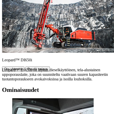
Leopard™ DI650i
Ota yhteyttä
Pyydä tarjous
Leopard™ DI650i on älykäs dieselkäyttöinen, tela-alustainen
uppoporauslaite, joka on suunniteltu vaativaan suuren kapasiteetin
tuotantoporaukseen avokaivoksissa ja isoilla louhoksilla.
Ominaisuudet