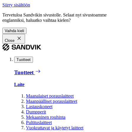
Siirry sisältöön
Tervetuloa Sandvikin sivustolle. Selaat nyt sivustoamme
englanniksi, haluatko vaihtaa kielen?
Vaihda kieli
Close
Tuotteet
Tuotteet
Laite
Maanalaiset porauslaitteet
Maanpäälliset porauslaitteet
Lastauskoneet
Dumpperit
Mekaaninen rouhinta
Pultituslaitteet
Vuokrattavat ja käytetyt laitteet