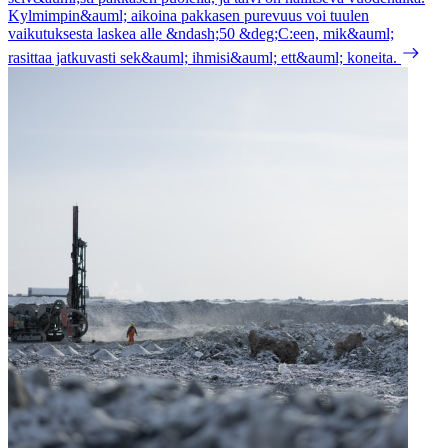
Kylmimpin&auml; aikoina pakkasen purevuus voi tuulen
vaikutuksesta laskea alle &ndash;50 &deg;C:een, mik&auml;
rasittaa jatkuvasti sek&auml; ihmisi&auml; ett&auml; koneita.