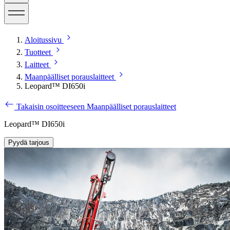
Aloitussivu
Tuotteet
Laitteet
Maanpäälliset porauslaitteet
Leopard™ DI650i
Takaisin osoitteeseen Maanpäälliset porauslaitteet
Leopard™ DI650i
Pyydä tarjous