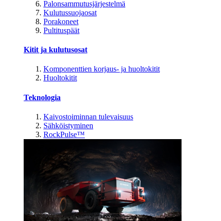
Palonsammutusjärjestelmä
Kulutussuojaosat
Porakoneet
Pultituspäät
Kitit ja kulutusosat
Komponenttien korjaus- ja huoltokitit
Huoltokitit
Teknologia
Kaivostoiminnan tulevaisuus
Sähköistyminen
RockPulse™