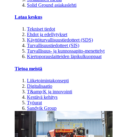
Solid Ground asiakaslehti
Lataa keskus
Tekniset tiedot
Ehdot ja edellytykset
Käyttöturvallisuustiedotteet (SDS)
Turvallisuustiedotteet (SIS)
Turvallisuus- ja kunnossapito-menettelyt
Kiertoporauslaitteiden läpikulkuoppaat
Tietoa meistä
Liiketoimintakonsepti
Digitalisaatio
T&amp;K ja innovointi
Kestävä kehitys
Työurat
Sandvik Group