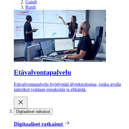
GainIt
RunIt
Etävalvontapalvelu
Etävalvontapalvelu hyödyntää älyteknologiaa, jonka avulla
laiterikot voidaan ennakoida ja ehkäistä.
Digitaaliset ratkaisut
Digitaaliset ratkaisut