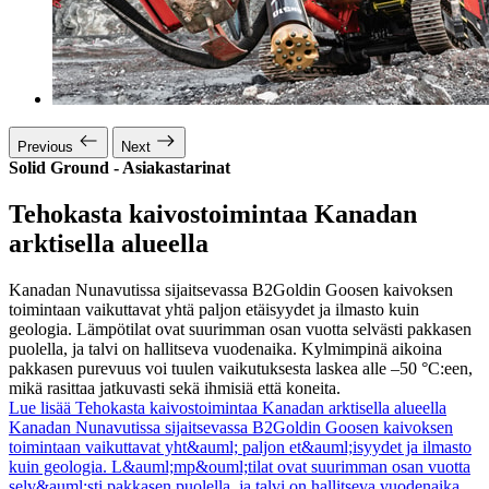
Previous
Next
Solid Ground - Asiakastarinat
Tehokasta kaivostoimintaa Kanadan
arktisella alueella
Kanadan Nunavutissa sijaitsevassa B2Goldin Goosen kaivoksen
toimintaan vaikuttavat yhtä paljon etäisyydet ja ilmasto kuin
geologia. Lämpötilat ovat suurimman osan vuotta selvästi pakkasen
puolella, ja talvi on hallitseva vuodenaika. Kylmimpinä aikoina
pakkasen purevuus voi tuulen vaikutuksesta laskea alle –50 °C:een,
mikä rasittaa jatkuvasti sekä ihmisiä että koneita.
Lue lisää Tehokasta kaivostoimintaa Kanadan arktisella alueella
Kanadan Nunavutissa sijaitsevassa B2Goldin Goosen kaivoksen
toimintaan vaikuttavat yht&auml; paljon et&auml;isyydet ja ilmasto
kuin geologia. L&auml;mp&ouml;tilat ovat suurimman osan vuotta
selv&auml;sti pakkasen puolella, ja talvi on hallitseva vuodenaika.