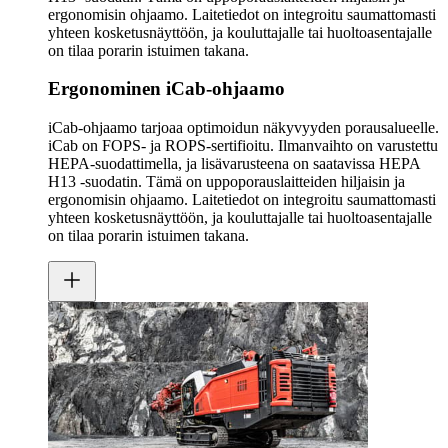
ergonomisin ohjaamo. Laitetiedot on integroitu saumattomasti
yhteen kosketusnäyttöön, ja kouluttajalle tai huoltoasentajalle
on tilaa porarin istuimen takana.
Ergonominen iCab-ohjaamo
iCab-ohjaamo tarjoaa optimoidun näkyvyyden porausalueelle.
iCab on FOPS- ja ROPS-sertifioitu. Ilmanvaihto on varustettu
HEPA-suodattimella, ja lisävarusteena on saatavissa HEPA
H13 -suodatin. Tämä on uppoporauslaitteiden hiljaisin ja
ergonomisin ohjaamo. Laitetiedot on integroitu saumattomasti
yhteen kosketusnäyttöön, ja kouluttajalle tai huoltoasentajalle
on tilaa porarin istuimen takana.