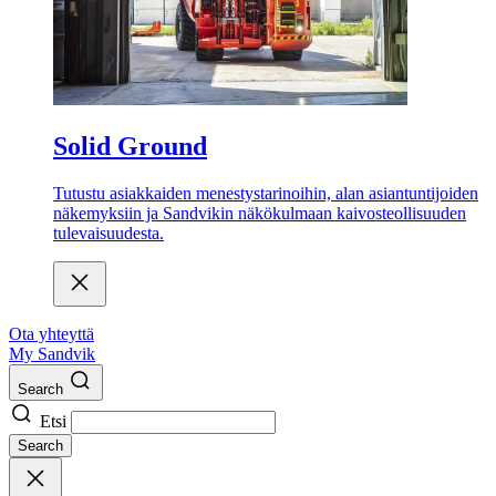
Solid Ground
Tutustu asiakkaiden menestystarinoihin, alan asiantuntijoiden
näkemyksiin ja Sandvikin näkökulmaan kaivosteollisuuden
tulevaisuudesta.
Ota yhteyttä
My Sandvik
Search
Etsi
Search