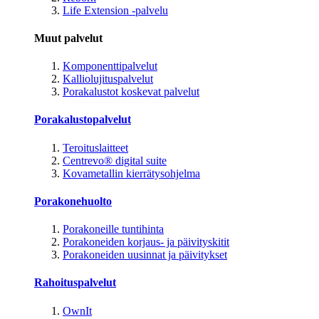
Life Extension -palvelu
Muut palvelut
Komponenttipalvelut
Kalliolujituspalvelut
Porakalustot koskevat palvelut
Porakalustopalvelut
Teroituslaitteet
Centrevo® digital suite
Kovametallin kierrätysohjelma
Porakonehuolto
Porakoneille tuntihinta
Porakoneiden korjaus- ja päivityskitit
Porakoneiden uusinnat ja päivitykset
Rahoituspalvelut
OwnIt