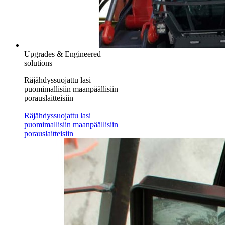
Upgrades & Engineered
solutions
Räjähdyssuojattu lasi
puomimallisiin maanpäällisiin
porauslaitteisiin
Räjähdyssuojattu lasi
puomimallisiin maanpäällisiin
porauslaitteisiin