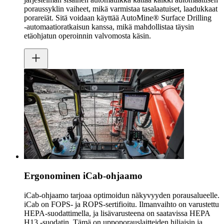
poraussyklin vaiheet, mikä varmistaa tasalaatuiset, laadukkaat
porareiät. Sitä voidaan käyttää AutoMine® Surface Drilling
‑automaatioratkaisun kanssa, mikä mahdollistaa täysin
etäohjatun operoinnin valvomosta käsin.
Ergonominen iCab-ohjaamo
iCab-ohjaamo tarjoaa optimoidun näkyvyyden porausalueelle.
iCab on FOPS- ja ROPS-sertifioitu. Ilmanvaihto on varustettu
HEPA-suodattimella, ja lisävarusteena on saatavissa HEPA
H13 -suodatin. Tämä on uppoporauslaitteiden hiljaisin ja