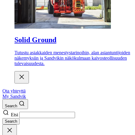
Solid Ground
Tutustu asiakkaiden menestystarinoihin, alan asiantuntijoiden
näkemyksiin ja Sandvikin näkökulmaan kaivosteollisuuden
tulevaisuudesta.
Ota yhteyttä
My Sandvik
Search
Etsi
Search