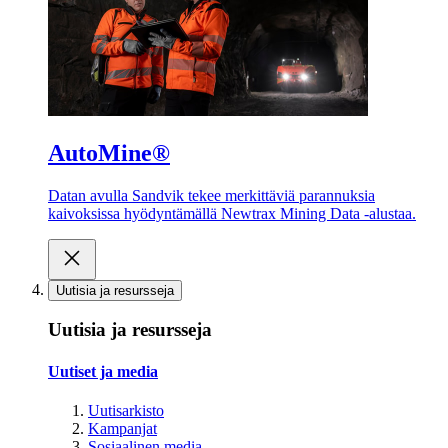
AutoMine®
Datan avulla Sandvik tekee merkittäviä parannuksia
kaivoksissa hyödyntämällä Newtrax Mining Data -alustaa.
Uutisia ja resursseja
Uutisia ja resursseja
Uutiset ja media
Uutisarkisto
Kampanjat
Sosiaalinen media