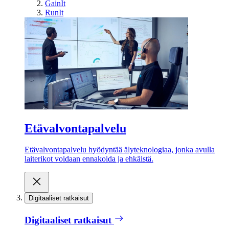
GainIt
RunIt
Etävalvontapalvelu
Etävalvontapalvelu hyödyntää älyteknologiaa, jonka avulla
laiterikot voidaan ennakoida ja ehkäistä.
Digitaaliset ratkaisut
Digitaaliset ratkaisut