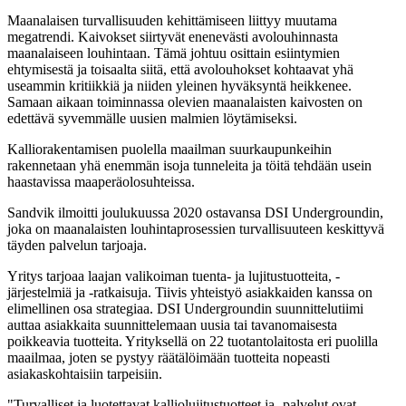
Maanalaisen turvallisuuden kehittämiseen liittyy muutama
megatrendi. Kaivokset siirtyvät enenevästi avolouhinnasta
maanalaiseen louhintaan. Tämä johtuu osittain esiintymien
ehtymisestä ja toisaalta siitä, että avolouhokset kohtaavat yhä
useammin kritiikkiä ja niiden yleinen hyväksyntä heikkenee.
Samaan aikaan toiminnassa olevien maanalaisten kaivosten on
edettävä syvemmälle uusien malmien löytämiseksi.
Kalliorakentamisen puolella maailman suurkaupunkeihin
rakennetaan yhä enemmän isoja tunneleita ja töitä tehdään usein
haastavissa maaperäolosuhteissa.
Sandvik ilmoitti joulukuussa 2020 ostavansa DSI Undergroundin,
joka on maanalaisten louhintaprosessien turvallisuuteen keskittyvä
täyden palvelun tarjoaja.
Yritys tarjoaa laajan valikoiman tuenta- ja lujitustuotteita, -
järjestelmiä ja -ratkaisuja. Tiivis yhteistyö asiakkaiden kanssa on
elimellinen osa strategiaa. DSI Undergroundin suunnittelutiimi
auttaa asiakkaita suunnittelemaan uusia tai tavanomaisesta
poikkeavia tuotteita. Yrityksellä on 22 tuotantolaitosta eri puolilla
maailmaa, joten se pystyy räätälöimään tuotteita nopeasti
asiakaskohtaisiin tarpeisiin.
"Turvalliset ja luotettavat kalliolujitustuotteet ja -palvelut ovat