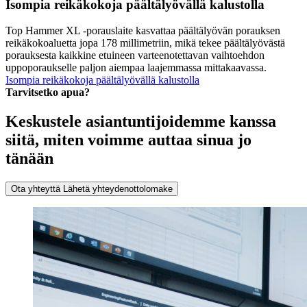
Isompia reikäkokoja päältälyövällä kalustolla
Top Hammer XL -porauslaite kasvattaa päältälyövän porauksen
reikäkokoaluetta jopa 178 millimetriin, mikä tekee päältälyövästä
porauksesta kaikkine etuineen varteenotettavan vaihtoehdon
uppoporaukselle paljon aiempaa laajemmassa mittakaavassa.
Isompia reikäkokoja päältälyövällä kalustolla
Tarvitsetko apua?
Keskustele asiantuntijoidemme kanssa
siitä, miten voimme auttaa sinua jo
tänään
Ota yhteyttä
Lähetä yhteydenottolomake