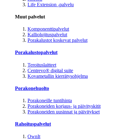
Life Extension -palvelu
Muut palvelut
Komponenttipalvelut
Kalliolujituspalvelut
Porakalustot koskevat palvelut
Porakalustopalvelut
Teroituslaitteet
Centrevo® digital suite
Kovametallin kierrätysohjelma
Porakonehuolto
Porakoneille tuntihinta
Porakoneiden korjaus- ja päivityskitit
Porakoneiden uusinnat ja päivitykset
Rahoituspalvelut
OwnIt