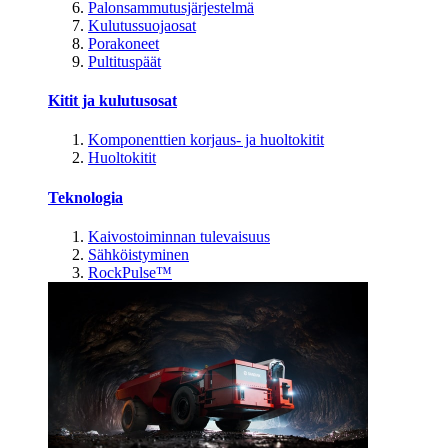
Palonsammutusjärjestelmä
Kulutussuojaosat
Porakoneet
Pultituspäät
Kitit ja kulutusosat
Komponenttien korjaus- ja huoltokitit
Huoltokitit
Teknologia
Kaivostoiminnan tulevaisuus
Sähköistyminen
RockPulse™