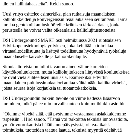
tilojen hallintahaasteita", Reich sanoo.
Uusi yritys esittelee esimerkiksi pian ratkaisuja maanalaisten
kallioliikkeiden ja konvergenssin reaaliaikaiseen seurantaan. Tämä
tuottaa geotekniikan insinööreille kriittisen tärkeää dataa, jonka
perusteella he voivat valita oikeanlaisia kalliolujitustuotteista.
DSI Underground SMART osti helmikuussa 2021 ruotsalaisen
Edvirt-opetusteknologiayrityksen, joka kehittää ja toimittaa
virtuaalitodellisuutta ja lisättyä todellisuutta hyödyntäviä työkaluja
maanalaiselle kaivoksille ja kalliorakentajille.
Simulaattoreista on tullut tavanomainen väline koneiden
käyttökoulutukseen, mutta kalliolujitukseen liittyvissä koulutuksissa
ne ovat vielä suhteellisen uusi asia. Esimerkiksi Edvirtin
maanalainen pultitussimulaattori auttaa välttämään kalliita virheitä,
joista seuraa isoja korjauksia tai tuotantokatkoksia.
DSI Undergroundin tärkein tavoite on viime kädessä lisäarvon
luominen, mikä pätee niin turvallisuuteen kuin muihinkin asioihin.
"Olemme ylpeitä siitä, että pystymme vastaamaan asiakkaidemme
tarpeisiin", Hird sanoo. "Tämä voi tarkoittaa teknisiä innovaatioita,
ympärivuorokautista hätätilannepäivystystä, oikea-aikaisia
toimituksia, tuotteiden taattua laatua, teknistä myyntiä edeltävää