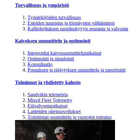
Turvallisuus ja ympäristö
Työntekijöiden turvallisuus
Esteiden tunnistus ja törmäysten välttäminen
Kalliolujituksen suorituskyvyn seuranta ja valvonta
Kaivoksen suunnittelu ja optimointi
Integroidut kaivossuunnitteluratkaisut
Optimointi ja simulointi
Konsultaatio
Porauksen ja räjäytyksen suunnittelu ja raportointi
Toiminnot ja yhdistetty kalusto
Sandvikin telemetria
Mixed Fleet Telemetry
Etävalvontaratkaisut
Laitteiden oheissovellukset
Toiminnan suunnittelu ja vuorojen toteutus