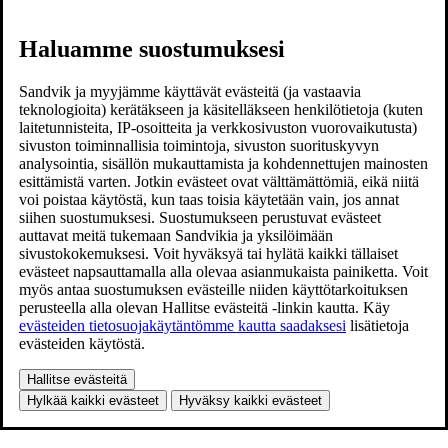
Haluamme suostumuksesi
Sandvik ja myyjämme käyttävät evästeitä (ja vastaavia
teknologioita) kerätäkseen ja käsitelläkseen henkilötietoja (kuten
laitetunnisteita, IP-osoitteita ja verkkosivuston vuorovaikutusta)
sivuston toiminnallisia toimintoja, sivuston suorituskyvyn
analysointia, sisällön mukauttamista ja kohdennettujen mainosten
esittämistä varten. Jotkin evästeet ovat välttämättömiä, eikä niitä
voi poistaa käytöstä, kun taas toisia käytetään vain, jos annat
siihen suostumuksesi. Suostumukseen perustuvat evästeet
auttavat meitä tukemaan Sandvikia ja yksilöimään
sivustokokemuksesi. Voit hyväksyä tai hylätä kaikki tällaiset
evästeet napsauttamalla alla olevaa asianmukaista painiketta. Voit
myös antaa suostumuksen evästeille niiden käyttötarkoituksen
perusteella alla olevan Hallitse evästeitä -linkin kautta. Käy
evästeiden tietosuojakäytäntömme kautta saadaksesi
lisätietoja
evästeiden käytöstä.
Hallitse evästeitä
Hylkää kaikki evästeet
Hyväksy kaikki evästeet