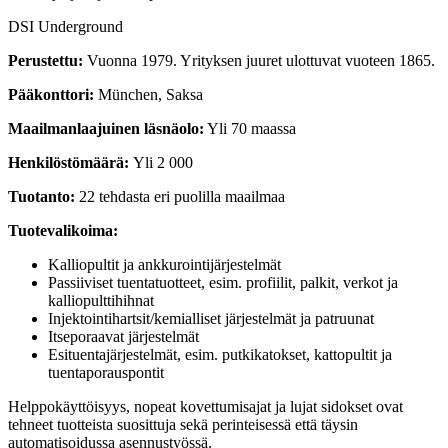
DSI Underground
Perustettu:
Vuonna 1979. Yrityksen juuret ulottuvat vuoteen 1865.
Pääkonttori:
München, Saksa
Maailmanlaajuinen läsnäolo:
Yli 70 maassa
Henkilöstömäärä:
Yli 2 000
Tuotanto:
22 tehdasta eri puolilla maailmaa
Tuotevalikoima:
Kalliopultit ja ankkurointijärjestelmät
Passiiviset tuentatuotteet, esim. profiilit, palkit, verkot ja
kalliopulttihihnat
Injektointihartsit/kemialliset järjestelmät ja patruunat
Itseporaavat järjestelmät
Esituentajärjestelmät, esim. putkikatokset, kattopultit ja
tuentaporauspontit
Helppokäyttöisyys, nopeat kovettumisajat ja lujat sidokset ovat
tehneet tuotteista suosittuja sekä perinteisessä että täysin
automatisoidussa asennustyössä.