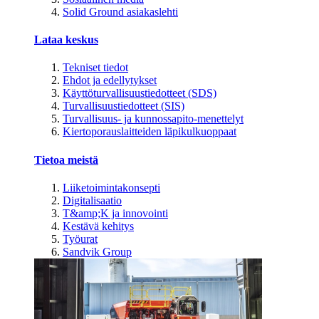
Solid Ground asiakaslehti
Lataa keskus
Tekniset tiedot
Ehdot ja edellytykset
Käyttöturvallisuustiedotteet (SDS)
Turvallisuustiedotteet (SIS)
Turvallisuus- ja kunnossapito-menettelyt
Kiertoporauslaitteiden läpikulkuoppaat
Tietoa meistä
Liiketoimintakonsepti
Digitalisaatio
T&amp;K ja innovointi
Kestävä kehitys
Työurat
Sandvik Group