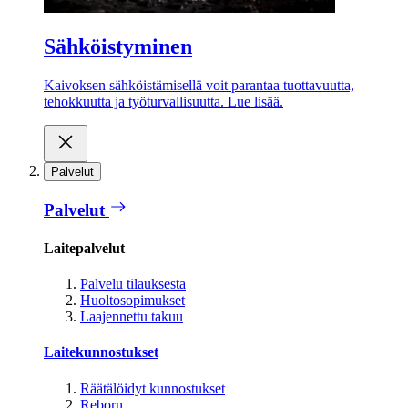
Sähköistyminen
Kaivoksen sähköistämisellä voit parantaa tuottavuutta,
tehokkuutta ja työturvallisuutta. Lue lisää.
Palvelut
Palvelut
Laitepalvelut
Palvelu tilauksesta
Huoltosopimukset
Laajennettu takuu
Laitekunnostukset
Räätälöidyt kunnostukset
Reborn