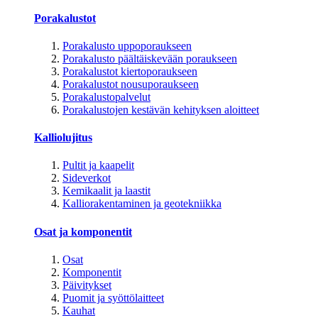
Porakalustot
Porakalusto uppoporaukseen
Porakalusto päältäiskevään poraukseen
Porakalustot kiertoporaukseen
Porakalustot nousuporaukseen
Porakalustopalvelut
Porakalustojen kestävän kehityksen aloitteet
Kalliolujitus
Pultit ja kaapelit
Sideverkot
Kemikaalit ja laastit
Kalliorakentaminen ja geotekniikka
Osat ja komponentit
Osat
Komponentit
Päivitykset
Puomit ja syöttölaitteet
Kauhat