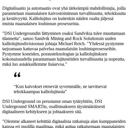
Digitalisaatio ja automaatio ovat yhä tärkeämpiä mahdollistajia, joilla
parannetaan maanalaisen kaivostoiminnan turvallisuutta, tehokkuutta
ja kestävyyttä. Kalliolujitus on kuitenkin näiden osalta jäljessä
muista maanalaisen louhinnan prosesseista.
"DSI Undergroundin liittyminen osaksi Sandvikia tulee muuttamaan
tilannetta", sanoo Sandvik Mining and Rock Solutionsin uuden
kalliolujitusdivisioonan johtaja Michael Reich. "Yhdessä pystymme
tarjoamaan kattavaa palvelua maanalaisiin louhintaprosesseihin.
Pystymme koneiden, porausteknologian ja kalliolujituksen
kokonaisuudella parantamaan lujitustöiden turvallisuutta ja nopeutta,
mikä luo asiakkaillemme lisäarvoa."
“Kun kaivokset etenevät syvemmälle, ne tarvitsevat
tehokkaampaa kalliolujitusta”
DSI Underground on perustanut oman tytäryhtiön, DSI
Underground SMARTin, osallistuakseen täysimääräisesti
digitaaliseen kehitykseen ja johtaakseen sitä.
"Olemme alkaneet kehittää digitaalisia ratkaisuja alan kumppaneiden
kanssa eri puolilla maailmaa, mikä auttaa ratkaisemaan maanalaisten