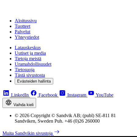
Aloitussivu
Tuotteet
Palvelut
Yhteystiedot
Latauskeskus
Uutiset ja media
Tietoja meistä
Uramahdollisuudet
Tietosuoja
Tästä sivustosta
Evästeiden hallinta
LinkedIn
Facebook
Instagram
YouTube
Vaihda kieli
© 2026 Copyright © Sandvik AB; (publ) SE-811 81
Sandviken, Sweden Puh. +46 (0)26 260000
Muita Sandvikin sivustoja