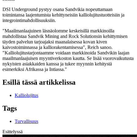
DSI Underground pystyy osana Sandvikia nopeuttamaan
toimintansa laajentumista kehittyneisiin kalliolujitustuotteisiin ja
integrointimahdollisuuksiin.
"Maailmanlaajuinen läsnäolomme keskeisillä markkinoilla
mahdollistaa Sandvik Mining and Rock Solutionsin kehittymisen
täyden palvelun tarjoajaksi maanalaisessa kovan kiven
kaivostoiminnassa ja kalliorakentamisessa", Reich sanoo.
"Kalliolujitustarjontaamme voidaan markkinoida Sandvikin laajan
maailmanlaajuisen myyntiverkoston kautta. Se lisää vuorovaikutusta
nykyisten asiakkaiden kanssa ja tukee myynnin kehitystä
esimerkiksi Afrikassa ja Intiassa."
Esillä tässä artikkelissa
Kalliolujitus
Tags
Turvallisuus
Esittelyssä