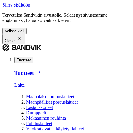
Siirry sisältöön
Tervetuloa Sandvikin sivustolle. Selaat nyt sivustoamme
englanniksi, haluatko vaihtaa kielen?
Vaihda kieli
Close
Tuotteet
Tuotteet
Laite
Maanalaiset porauslaitteet
Maanpäälliset porauslaitteet
Lastauskoneet
Dumpperit
Mekaaninen rouhinta
Pultituslaitteet
Vuokrattavat ja käytetyt laitteet