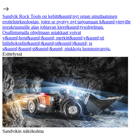
Sandvik Rock Tools on kehitt&auml;nyt oman ainutlaatuisen
erotteluteknologian, joten se pystyy nyt tarjoamaan k&auml;ytetyille
porakruunuille alan johtavan kierr&auml;tysohjelman.
Osallistumalla ohjelmaan asiakkaat voivat
v&auml;hent&auml;&auml; merkitt&auml;v&auml;sti
hiilidioksidip&auml;&auml;st&ouml;j&auml; ja
s&auml;&auml;st&auml;&auml; niukkoja luonnonvaroja.
Esittelyssä
Sandvikin näkökulma