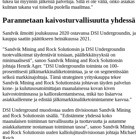
tukea tai myynnin jälkeisiä palveluja. Sillä ei ole väliä, onko asiakas
kulman takana vai toisella puolella maailmaa."
Parannetaan kaivosturvallisuutta yhdessä
Sandvik ilmoitti joulukuussa 2020 ostavansa DSI Undergroundin, ja
kauppa saatiin päätökseen heinäkuussa 2021.
"Sandvik Mining and Rock Solutionsin ja DSI Undergroundin
tuotevalikoimat täydentävät toisiaan, päällekkäisyyksiä on
minimaalisesti", sanoo Sandvik Mining and Rock Solutionsin
johtaja Henrik Ager. "DSI Undergroundin toiminta on 100-
prosenttisesti jälkimarkkinaliiketoimintaa, ja se on segmentissään
selkeä markkinajohtaja. Tämä strateginen yrityskauppa tekee
Sandvik Mining and Rock Solutionsista johtavan täyden palvelun
kone- ja kulutusosatoimittajan maanalaisessa kovan kiven
kaivostoiminnassa ja kalliorakentamisessa, mikä tuo lisäarvoa
asiakkaillemme ja edistää jälkimarkkinaliiketoimintamme kasvua."
DSI Underground muodostaa uuden divisioonan Sandvik Mining
and Rock Solutionsin sisällä. "Edistämme yhdessä koko
maanalaisen toiminnan turvallisuutta ja tuottavuutta ja autamme
asiakkaitamme nostamaan toiminnan tasoa", sanoo Sandvik Mining
and Rock Solutionsin uuden kalliolujitusdivisioonan johtaja Michael
Reich.