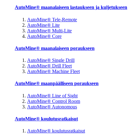
AutoMine® maanalaiseen lastaukseen ja kuljetukseen
AutoMine® Tele-Remote
AutoMine® Lite
AutoMine® Multi-Lite
AutoMine® Core
AutoMine® maanalaiseen poraukseen
AutoMine® Single Drill
AutoMine® Drill Fleet
AutoMine® Machine Fleet
AutoMine® maanpäälliseen poraukseen
AutoMine® Line of Sight
AutoMine® Control Room
AutoMine® Autonomous
AutoMine® koulutusratkaisut
AutoMine® koulutusratkaisut