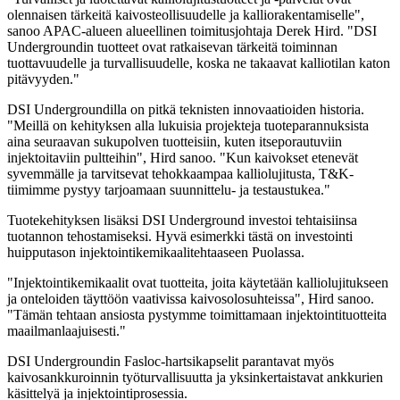
olennaisen tärkeitä kaivosteollisuudelle ja kalliorakentamiselle",
sanoo APAC-alueen alueellinen toimitusjohtaja Derek Hird. "DSI
Undergroundin tuotteet ovat ratkaisevan tärkeitä toiminnan
tuottavuudelle ja turvallisuudelle, koska ne takaavat kalliotilan katon
pitävyyden."
DSI Undergroundilla on pitkä teknisten innovaatioiden historia.
"Meillä on kehityksen alla lukuisia projekteja tuoteparannuksista
aina seuraavan sukupolven tuotteisiin, kuten itseporautuviin
injektoitaviin pultteihin", Hird sanoo. "Kun kaivokset etenevät
syvemmälle ja tarvitsevat tehokkaampaa kalliolujitusta, T&K-
tiimimme pystyy tarjoamaan suunnittelu- ja testaustukea."
Tuotekehityksen lisäksi DSI Underground investoi tehtaisiinsa
tuotannon tehostamiseksi. Hyvä esimerkki tästä on investointi
huipputason injektointikemikaalitehtaaseen Puolassa.
"Injektointikemikaalit ovat tuotteita, joita käytetään kalliolujitukseen
ja onteloiden täyttöön vaativissa kaivosolosuhteissa", Hird sanoo.
"Tämän tehtaan ansiosta pystymme toimittamaan injektointituotteita
maailmanlaajuisesti."
DSI Undergroundin Fasloc-hartsikapselit parantavat myös
kaivosankkuroinnin työturvallisuutta ja yksinkertaistavat ankkurien
käsittelyä ja injektointiprosessia.