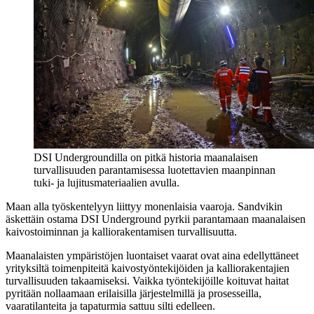
DSI Undergroundilla on pitkä historia maanalaisen
turvallisuuden parantamisessa luotettavien maanpinnan
tuki- ja lujitusmateriaalien avulla.
Maan alla työskentelyyn liittyy monenlaisia vaaroja. Sandvikin
äskettäin ostama DSI Underground pyrkii parantamaan maanalaisen
kaivostoiminnan ja kalliorakentamisen turvallisuutta.
Maanalaisten ympäristöjen luontaiset vaarat ovat aina edellyttäneet
yrityksiltä toimenpiteitä kaivostyöntekijöiden ja kalliorakentajien
turvallisuuden takaamiseksi. Vaikka työntekijöille koituvat haitat
pyritään nollaamaan erilaisilla järjestelmillä ja prosesseilla,
vaaratilanteita ja tapaturmia sattuu silti edelleen.