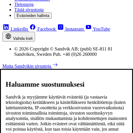
Tietosuoja
Tästä sivustosta
Evästeiden hallinta
LinkedIn
Facebook
Instagram
YouTube
Vaihda kieli
© 2026 Copyright © Sandvik AB; (publ) SE-811 81
Sandviken, Sweden Puh. +46 (0)26 260000
Muita Sandvikin sivustoja
Haluamme suostumuksesi
Sandvik ja myyjämme käyttävät evästeitä (ja vastaavia
teknologioita) kerätäkseen ja käsitelläkseen henkilötietoja (kuten
laitetunnisteita, IP-osoitteita ja verkkosivuston vuorovaikutusta)
sivuston toiminnallisia toimintoja, sivuston suorituskyvyn
analysointia, sisällön mukauttamista ja kohdennettujen mainosten
esittämistä varten. Jotkin evästeet ovat välttämättömiä, eikä niitä
voi poistaa käytöstä, kun taas toisia käytetään vain, jos annat