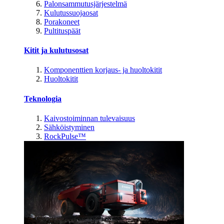
Palonsammutusjärjestelmä
Kulutussuojaosat
Porakoneet
Pultituspäät
Kitit ja kulutusosat
Komponenttien korjaus- ja huoltokitit
Huoltokitit
Teknologia
Kaivostoiminnan tulevaisuus
Sähköistyminen
RockPulse™