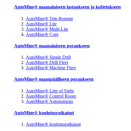
AutoMine® maanalaiseen lastaukseen ja kuljetukseen
AutoMine® Tele-Remote
AutoMine® Lite
AutoMine® Multi-Lite
AutoMine® Core
AutoMine® maanalaiseen poraukseen
AutoMine® Single Drill
AutoMine® Drill Fleet
AutoMine® Machine Fleet
AutoMine® maanpäälliseen poraukseen
AutoMine® Line of Sight
AutoMine® Control Room
AutoMine® Autonomous
AutoMine® koulutusratkaisut
AutoMine® koulutusratkaisut