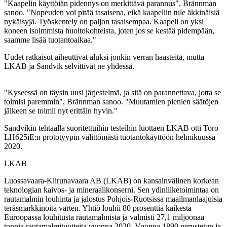
"Kaapelin käyttöiän pidennys on merkittävä parannus", Brännman
sanoo. "Nopeuden voi pitää tasaisena, eikä kaapeliin tule äkkinäisiä
nykäisyjä. Työskentely on paljon tasaisempaa. Kaapeli on yksi
koneen isoimmista huoltokohteista, joten jos se kestää pidempään,
saamme lisää tuotantoaikaa."
Uudet ratkaisut aiheuttivat aluksi jonkin verran haasteita, mutta
LKAB ja Sandvik selvittivät ne yhdessä.
"Kyseessä on täysin uusi järjestelmä, ja sitä on parannettava, jotta se
toimisi paremmin", Brännman sanoo. "Muutamien pienien säätöjen
jälkeen se toimii nyt erittäin hyvin."
Sandvikin tehtaalla suoritettuihin testeihin luottaen LKAB otti Toro
LH625iE:n prototyypin välittömästi tuotantokäyttöön helmikuussa
2020.
LKAB
Luossavaara-Kiirunavaara AB (LKAB) on kansainvälinen korkean
teknologian kaivos- ja mineraalikonserni. Sen ydinliiketoimintaa on
rautamalmin louhinta ja jalostus Pohjois-Ruotsissa maailmanlaajuisia
teräsmarkkinoita varten. Yhtiö louhii 80 prosenttia kaikesta
Euroopassa louhitusta rautamalmista ja valmisti 27,1 miljoonaa
tonnia rautamalmituotteita vuonna 2020. Vuonna 1890 perustetun ja