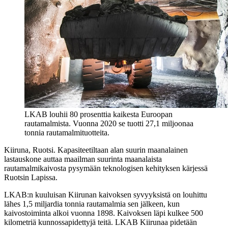
LKAB louhii 80 prosenttia kaikesta Euroopan
rautamalmista. Vuonna 2020 se tuotti 27,1 miljoonaa
tonnia rautamalmituotteita.
Kiiruna, Ruotsi. Kapasiteetiltaan alan suurin maanalainen
lastauskone auttaa maailman suurinta maanalaista
rautamalmikaivosta pysymään teknologisen kehityksen kärjessä
Ruotsin Lapissa.
LKAB:n kuuluisan Kiirunan kaivoksen syvyyksistä on louhittu
lähes 1,5 miljardia tonnia rautamalmia sen jälkeen, kun
kaivostoiminta alkoi vuonna 1898. Kaivoksen läpi kulkee 500
kilometriä kunnossapidettyjä teitä. LKAB Kiirunaa pidetään