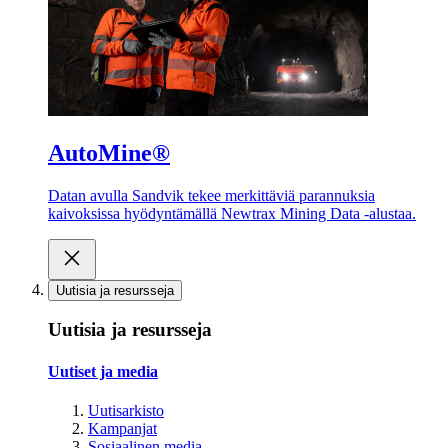
AutoMine®
Datan avulla Sandvik tekee merkittäviä parannuksia
kaivoksissa hyödyntämällä Newtrax Mining Data -alustaa.
Uutisia ja resursseja
Uutisia ja resursseja
Uutiset ja media
Uutisarkisto
Kampanjat
Sosiaalinen media