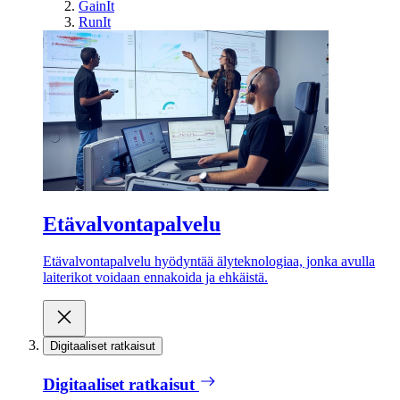
GainIt
RunIt
Etävalvontapalvelu
Etävalvontapalvelu hyödyntää älyteknologiaa, jonka avulla
laiterikot voidaan ennakoida ja ehkäistä.
Digitaaliset ratkaisut
Digitaaliset ratkaisut