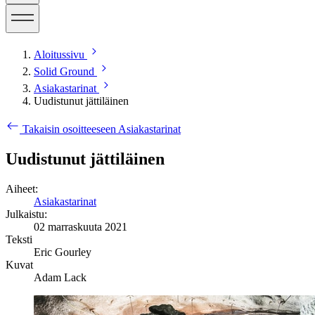
Aloitussivu
Solid Ground
Asiakastarinat
Uudistunut jättiläinen
Takaisin osoitteeseen Asiakastarinat
Uudistunut jättiläinen
Aiheet:
Asiakastarinat
Julkaistu:
02 marraskuuta 2021
Teksti
Eric Gourley
Kuvat
Adam Lack