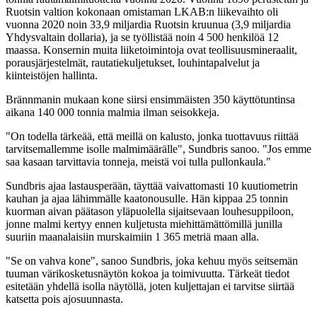
Ruotsin valtion kokonaan omistaman LKAB:n liikevaihto oli
vuonna 2020 noin 33,9 miljardia Ruotsin kruunua (3,9 miljardia
Yhdysvaltain dollaria), ja se työllistää noin 4 500 henkilöä 12
maassa. Konsernin muita liiketoimintoja ovat teollisuusmineraalit,
porausjärjestelmät, rautatiekuljetukset, louhintapalvelut ja
kiinteistöjen hallinta.
Brännmanin mukaan kone siirsi ensimmäisten 350 käyttötuntinsa
aikana 140 000 tonnia malmia ilman seisokkeja.
"On todella tärkeää, että meillä on kalusto, jonka tuottavuus riittää
tarvitsemallemme isolle malmimäärälle", Sundbris sanoo. "Jos emme
saa kasaan tarvittavia tonneja, meistä voi tulla pullonkaula."
Sundbris ajaa lastausperään, täyttää vaivattomasti 10 kuutiometrin
kauhan ja ajaa lähimmälle kaatonousulle. Hän kippaa 25 tonnin
kuorman aivan päätason yläpuolella sijaitsevaan louhesuppiloon,
jonne malmi kertyy ennen kuljetusta miehittämättömillä junilla
suuriin maanalaisiin murskaimiin 1 365 metriä maan alla.
"Se on vahva kone", sanoo Sundbris, joka kehuu myös seitsemän
tuuman värikosketusnäytön kokoa ja toimivuutta. Tärkeät tiedot
esitetään yhdellä isolla näytöllä, joten kuljettajan ei tarvitse siirtää
katsetta pois ajosuunnasta.