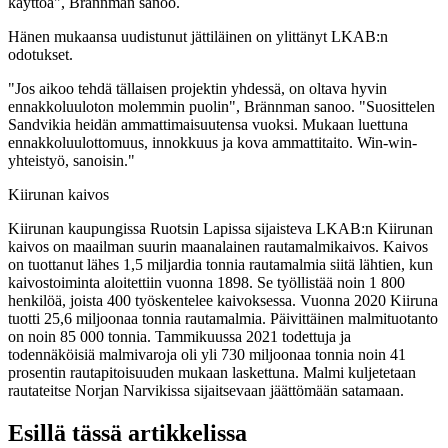
käyttöä", Brännman sanoo.
Hänen mukaansa uudistunut jättiläinen on ylittänyt LKAB:n
odotukset.
"Jos aikoo tehdä tällaisen projektin yhdessä, on oltava hyvin
ennakkoluuloton molemmin puolin", Brännman sanoo. "Suosittelen
Sandvikia heidän ammattimaisuutensa vuoksi. Mukaan luettuna
ennakkoluulottomuus, innokkuus ja kova ammattitaito. Win-win-
yhteistyö, sanoisin."
Kiirunan kaivos
Kiirunan kaupungissa Ruotsin Lapissa sijaisteva LKAB:n Kiirunan
kaivos on maailman suurin maanalainen rautamalmikaivos. Kaivos
on tuottanut lähes 1,5 miljardia tonnia rautamalmia siitä lähtien, kun
kaivostoiminta aloitettiin vuonna 1898. Se työllistää noin 1 800
henkilöä, joista 400 työskentelee kaivoksessa. Vuonna 2020 Kiiruna
tuotti 25,6 miljoonaa tonnia rautamalmia. Päivittäinen malmituotanto
on noin 85 000 tonnia. Tammikuussa 2021 todettuja ja
todennäköisiä malmivaroja oli yli 730 miljoonaa tonnia noin 41
prosentin rautapitoisuuden mukaan laskettuna. Malmi kuljetetaan
rautateitse Norjan Narvikissa sijaitsevaan jäättömään satamaan.
Esillä tässä artikkelissa