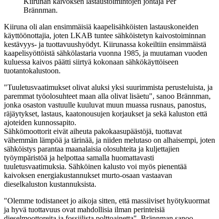
Kiirunan kaivoksen lastaustoimintojen johtaja Per
Brännman.
Kiiruna oli alan ensimmäisiä kaapelisähköisten lastauskoneiden
käyttöönottajia, joten LKAB tuntee sähköistetyn kaivostoiminnan
kestävyys- ja tuottavuushyödyt. Kiirunassa kokeiltiin ensimmäistä
kaapelisyöttöistä sähkölastaria vuonna 1985, ja muutaman vuoden
kuluessa kaivos päätti siirtyä kokonaan sähkökäyttöiseen
tuotantokalustoon.
"Tuuletusvaatimukset olivat aluksi yksi suurimmista perusteluista, ja
paremmat työolosuhteet maan alla olivat lisäetu", sanoo Brännman,
jonka osaston vastuulle kuuluvat muun muassa rusnaus, panostus,
räjäytykset, lastaus, kaatonousujen korjaukset ja sekä kaluston että
ajoteiden kunnossapito.
Sähkömoottorit eivät aiheuta pakokaasupäästöjä, tuottavat
vähemmän lämpöä ja tärinää, ja niiden melutaso on alhaisempi, joten
sähköistys parantaa maanalaisia olosuhteita ja kuljettajien
työympäristöä ja helpottaa samalla huomattavasti
tuuletusvaatimuksia. Sähköinen kalusto voi myös pienentää
kaivoksen energiakustannukset murto-osaan vastaavan
dieselkaluston kustannuksista.
"Olemme todistaneet jo aikoja sitten, että massiiviset hyötykuormat
ja hyvä tuottavuus ovat mahdollisia ilman perinteisiä
dieselmoottoreita ja fossiilista polttoainetta", Brännman sanoo.