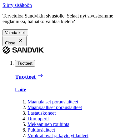
Siirry sisältöön
Tervetuloa Sandvikin sivustolle. Selaat nyt sivustoamme
englanniksi, haluatko vaihtaa kielen?
Vaihda kieli
Close
Tuotteet
Tuotteet
Laite
Maanalaiset porauslaitteet
Maanpäälliset porauslaitteet
Lastauskoneet
Dumpperit
Mekaaninen rouhinta
Pultituslaitteet
Vuokrattavat ja käytetyt laitteet