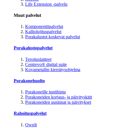
Life Extension -palvelu
Muut palvelut
Komponenttipalvelut
Kalliolujituspalvelut
Porakalustot koskevat palvelut
Porakalustopalvelut
Teroituslaitteet
Centrevo® digital suite
Kovametallin kierrätysohjelma
Porakonehuolto
Porakoneille tuntihinta
Porakoneiden korjaus- ja päivityskitit
Porakoneiden uusinnat ja päivitykset
Rahoituspalvelut
OwnIt