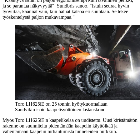
"Kääntyvä istuin on paljon ergonomisempi kuin tavallinen penkki,
ja se parantaa näkyvyyttä", Sundbris sanoo. "Istuin seuraa hyvin
työvirtaa, käännät vain, kun haluat katsoa eri suuntaan. Se tekee
työskentelystä paljon mukavampaa."
Toro LH625iE on 25 tonnin hyötykuormallaan
Sandvikin isoin kaapelisyöttöinen lastauskone.
Myös Toro LH625iE:n kaapelikelaa on uudistettu. Uusi kiristämätön
rakenne on suunniteltu pidentämään kaapelin käyttöikää ja
vähentämään kaapelin nirhautumista tunneleiden nurkkiin.