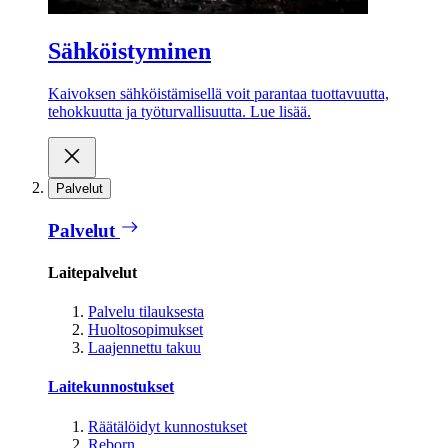
Sähköistyminen
Kaivoksen sähköistämisellä voit parantaa tuottavuutta,
tehokkuutta ja työturvallisuutta. Lue lisää.
Palvelut
Palvelut
Laitepalvelut
Palvelu tilauksesta
Huoltosopimukset
Laajennettu takuu
Laitekunnostukset
Räätälöidyt kunnostukset
Reborn