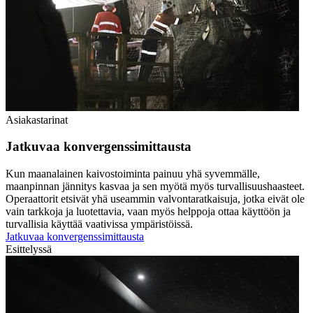
Asiakastarinat
Jatkuvaa konvergenssimittausta
Kun maanalainen kaivostoiminta painuu yhä syvemmälle,
maanpinnan jännitys kasvaa ja sen myötä myös turvallisuushaasteet.
Operaattorit etsivät yhä useammin valvontaratkaisuja, jotka eivät ole
vain tarkkoja ja luotettavia, vaan myös helppoja ottaa käyttöön ja
turvallisia käyttää vaativissa ympäristöissä.
Jatkuvaa konvergenssimittausta
Esittelyssä