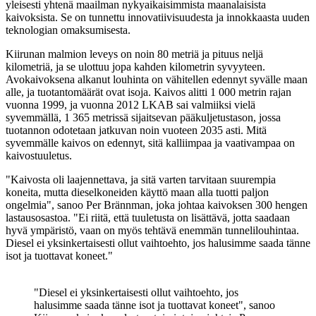
yleisesti yhtenä maailman nykyaikaisimmista maanalaisista
kaivoksista. Se on tunnettu innovatiivisuudesta ja innokkaasta uuden
teknologian omaksumisesta.
Kiirunan malmion leveys on noin 80 metriä ja pituus neljä
kilometriä, ja se ulottuu jopa kahden kilometrin syvyyteen.
Avokaivoksena alkanut louhinta on vähitellen edennyt syvälle maan
alle, ja tuotantomäärät ovat isoja. Kaivos alitti 1 000 metrin rajan
vuonna 1999, ja vuonna 2012 LKAB sai valmiiksi vielä
syvemmällä, 1 365 metrissä sijaitsevan pääkuljetustason, jossa
tuotannon odotetaan jatkuvan noin vuoteen 2035 asti. Mitä
syvemmälle kaivos on edennyt, sitä kalliimpaa ja vaativampaa on
kaivostuuletus.
"Kaivosta oli laajennettava, ja sitä varten tarvitaan suurempia
koneita, mutta dieselkoneiden käyttö maan alla tuotti paljon
ongelmia", sanoo Per Brännman, joka johtaa kaivoksen 300 hengen
lastausosastoa. "Ei riitä, että tuuletusta on lisättävä, jotta saadaan
hyvä ympäristö, vaan on myös tehtävä enemmän tunnelilouhintaa.
Diesel ei yksinkertaisesti ollut vaihtoehto, jos halusimme saada tänne
isot ja tuottavat koneet."
"Diesel ei yksinkertaisesti ollut vaihtoehto, jos
halusimme saada tänne isot ja tuottavat koneet", sanoo