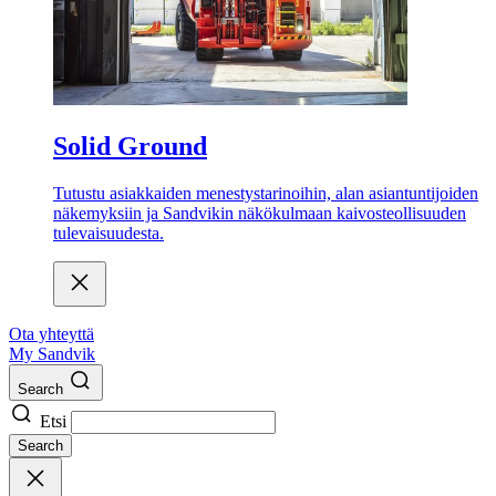
Solid Ground
Tutustu asiakkaiden menestystarinoihin, alan asiantuntijoiden
näkemyksiin ja Sandvikin näkökulmaan kaivosteollisuuden
tulevaisuudesta.
Ota yhteyttä
My Sandvik
Search
Etsi
Search