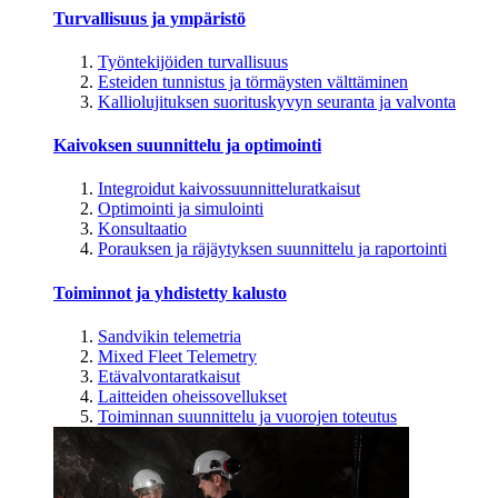
Turvallisuus ja ympäristö
Työntekijöiden turvallisuus
Esteiden tunnistus ja törmäysten välttäminen
Kalliolujituksen suorituskyvyn seuranta ja valvonta
Kaivoksen suunnittelu ja optimointi
Integroidut kaivossuunnitteluratkaisut
Optimointi ja simulointi
Konsultaatio
Porauksen ja räjäytyksen suunnittelu ja raportointi
Toiminnot ja yhdistetty kalusto
Sandvikin telemetria
Mixed Fleet Telemetry
Etävalvontaratkaisut
Laitteiden oheissovellukset
Toiminnan suunnittelu ja vuorojen toteutus