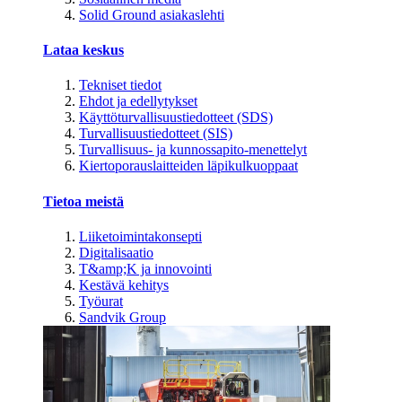
Solid Ground asiakaslehti
Lataa keskus
Tekniset tiedot
Ehdot ja edellytykset
Käyttöturvallisuustiedotteet (SDS)
Turvallisuustiedotteet (SIS)
Turvallisuus- ja kunnossapito-menettelyt
Kiertoporauslaitteiden läpikulkuoppaat
Tietoa meistä
Liiketoimintakonsepti
Digitalisaatio
T&amp;K ja innovointi
Kestävä kehitys
Työurat
Sandvik Group