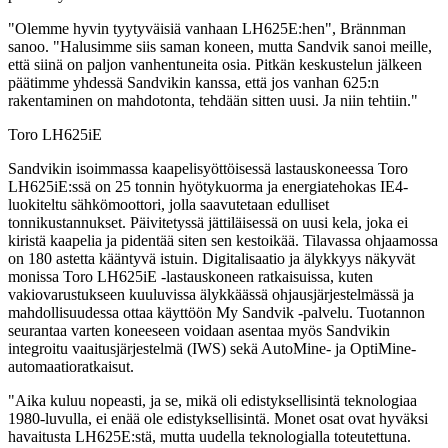
"Olemme hyvin tyytyväisiä vanhaan LH625E:hen", Brännman
sanoo. "Halusimme siis saman koneen, mutta Sandvik sanoi meille,
että siinä on paljon vanhentuneita osia. Pitkän keskustelun jälkeen
päätimme yhdessä Sandvikin kanssa, että jos vanhan 625:n
rakentaminen on mahdotonta, tehdään sitten uusi. Ja niin tehtiin."
Toro LH625iE
Sandvikin isoimmassa kaapelisyöttöisessä lastauskoneessa Toro
LH625iE:ssä on 25 tonnin hyötykuorma ja energiatehokas IE4-
luokiteltu sähkömoottori, jolla saavutetaan edulliset
tonnikustannukset. Päivitetyssä jättiläisessä on uusi kela, joka ei
kiristä kaapelia ja pidentää siten sen kestoikää. Tilavassa ohjaamossa
on 180 astetta kääntyvä istuin. Digitalisaatio ja älykkyys näkyvät
monissa Toro LH625iE -lastauskoneen ratkaisuissa, kuten
vakiovarustukseen kuuluvissa älykkäässä ohjausjärjestelmässä ja
mahdollisuudessa ottaa käyttöön My Sandvik -palvelu. Tuotannon
seurantaa varten koneeseen voidaan asentaa myös Sandvikin
integroitu vaaitusjärjestelmä (IWS) sekä AutoMine- ja OptiMine-
automaatioratkaisut.
"Aika kuluu nopeasti, ja se, mikä oli edistyksellisintä teknologiaa
1980-luvulla, ei enää ole edistyksellisintä. Monet osat ovat hyväksi
havaitusta LH625E:stä, mutta uudella teknologialla toteutettuna.