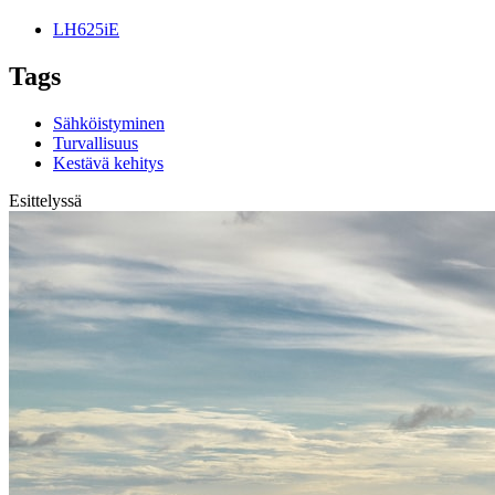
LH625iE
Tags
Sähköistyminen
Turvallisuus
Kestävä kehitys
Esittelyssä