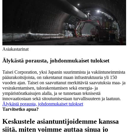
Asiakastarinat
Älykästä porausta, johdonmukaiset tulokset
Taisei Corporation, yksi Japanin suurimmista ja vakiintuneimmista
pääurakoitsijoista, on rakentanut maan infrastruktuuria yli 150
vuoden ajan. Taisei on saavuttanut merkittäviä saavutuksia maa- ja
vesirakentamisen, talorakentamisen sekä energia- ja
ympäristöratkaisujen alalla, ja se tunnetaan teknisestä
innovaatiostaan sekä sitoutumisestaan turvallisuuteen ja laatuun.
Älykästä porausta, johdonmukaiset tulokset
Tarvitsetko apua?
Keskustele asiantuntijoidemme kanssa
siitä, miten voimme auttaa sinua jo