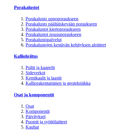
Porakalustot
Porakalusto uppoporaukseen
Porakalusto päältäiskevään poraukseen
Porakalustot kiertoporaukseen
Porakalustot nousuporaukseen
Porakalustopalvelut
Porakalustojen kestävän kehityksen aloitteet
Kalliolujitus
Pultit ja kaapelit
Sideverkot
Kemikaalit ja laastit
Kalliorakentaminen ja geotekniikka
Osat ja komponentit
Osat
Komponentit
Päivitykset
Puomit ja syöttölaitteet
Kauhat