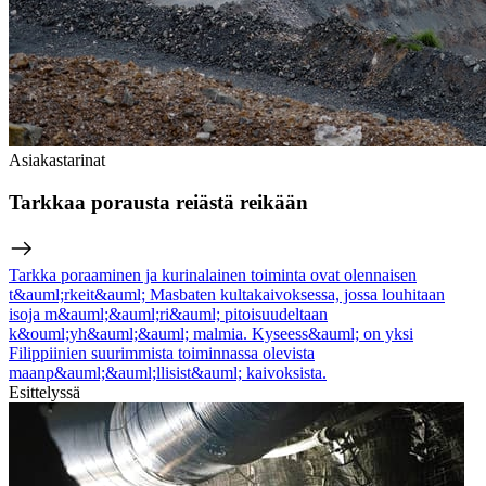
Asiakastarinat
Tarkkaa porausta reiästä reikään
Tarkka poraaminen ja kurinalainen toiminta ovat olennaisen
t&auml;rkeit&auml; Masbaten kultakaivoksessa, jossa louhitaan
isoja m&auml;&auml;ri&auml; pitoisuudeltaan
k&ouml;yh&auml;&auml; malmia. Kyseess&auml; on yksi
Filippiinien suurimmista toiminnassa olevista
maanp&auml;&auml;llisist&auml; kaivoksista.
Esittelyssä