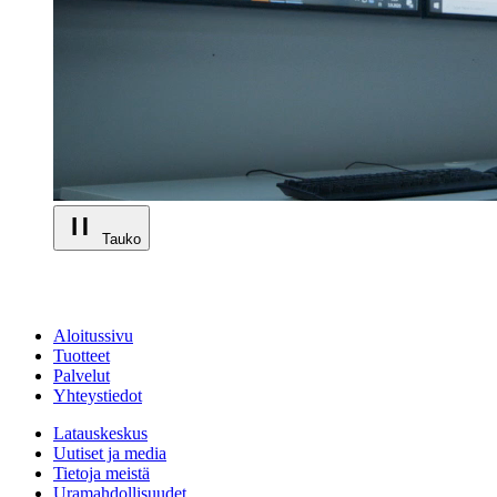
Tauko
Aloitussivu
Tuotteet
Palvelut
Yhteystiedot
Latauskeskus
Uutiset ja media
Tietoja meistä
Uramahdollisuudet