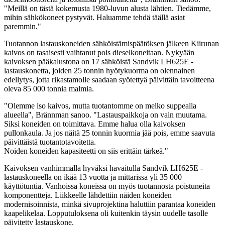
"Meillä on tästä kokemusta 1980-luvun alusta lähtien. Tiedämme,
mihin sähkökoneet pystyvät. Haluamme tehdä täällä asiat
paremmin."
Tuotannon lastauskoneiden sähköistämispäätöksen jälkeen Kiirunan
kaivos on tasaisesti vaihtanut pois dieselkoneitaan. Nykyään
kaivoksen pääkalustona on 17 sähköistä Sandvik LH625E -
lastauskonetta, joiden 25 tonnin hyötykuorma on olennainen
edellytys, jotta rikastamolle saadaan syötettyä päivittäin tavoitteena
oleva 85 000 tonnia malmia.
"Olemme iso kaivos, mutta tuotantomme on melko suppealla
alueella", Brännman sanoo. "Lastauspaikkoja on vain muutama.
Siksi koneiden on toimittava. Emme halua olla kaivoksen
pullonkaula. Ja jos näitä 25 tonnin kuormia jää pois, emme saavuta
päivittäistä tuotantotavoitetta.
Noiden koneiden kapasiteetti on siis erittäin tärkeä."
Kaivoksen vanhimmalla hyväksi havaitulla Sandvik LH625E -
lastauskoneella on ikää 13 vuotta ja mittarissa yli 35 000
käyttötuntia. Vanhoissa koneissa on myös tuotannosta poistuneita
komponentteja. Liikkeelle lähdettiin näiden koneiden
modernisoinnista, minkä sivuprojektina haluttiin parantaa koneiden
kaapelikelaa. Lopputuloksena oli kuitenkin täysin uudelle tasolle
päivitetty lastauskone.