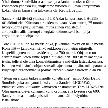
Yhdistimme Sandvikin osaamisen ja asiantuntemuksen tähän
koneeseen yhdessä kuljettajiemme vuosien kuluessa kerryttämän
kokemuksen kanssa, ja tuloksena oli Toro LH625iE."
Sandvik teki tiivistä yhteistyötä LKAB:n kanssa Toro LH625iE:n
räätälöimiseksi Kiirunan tarpeiden mukaan. Alan suurin, 25 tonnin
hyötykuorma pysyi samana, mutta siihen yhdistettiin
alkuperäismallia parempi energiatehokkuus sekä isompi ja
ergonomisempi ohjaamo.
Toro LH625iE on 14 metriä pitkä, ja kauhan leveys on neljä metriä.
Kone liittyy kaivoksen sähköverkkoon 350 metrin pituisella
kaapelilla, joten toimintasäde on jopa 700 metriä. Ohjaamo on
erittäin tilava, joten sinne sopii ainutlaatuinen 180 astetta kääntyvä
istuin, jolle ei ole tilaa kompaktimmissa Sandvikin lastauskoneissa.
Istuimen voi kääntää ohjaussauvalla ajosuuntaan päin, mikä parantaa
kuljettajan ergonomiaa ja poistaa tarpeen kääntää katsetta olan yli.
"Istuin on erittäin tärkeä minulle kuljettajana", sanoo John-David
Sundbris, joka on ajanut kaksi vuotta Sandvik LH625E:tä ja
viimeiset kuusi kuukautta kaivoksen ensimmäistä Toro LH625iE:tä.
Ohjaamossa oleva kultainen kyltti osoittaa, että kyseessä on 600.
Sandvikin maailmanlaajuisesti toimittama sähkökäyttöinen
lastauskone.