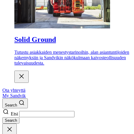
Solid Ground
Tutustu asiakkaiden menestystarinoihin, alan asiantuntijoiden
näkemyksiin ja Sandvikin näkökulmaan kaivosteollisuuden
tulevaisuudesta.
Ota yhteyttä
My Sandvik
Search
Etsi
Search