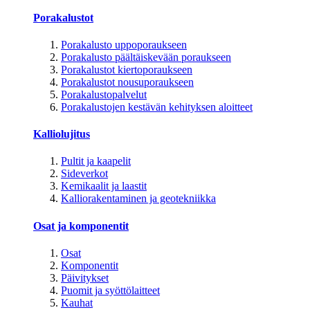
Porakalustot
Porakalusto uppoporaukseen
Porakalusto päältäiskevään poraukseen
Porakalustot kiertoporaukseen
Porakalustot nousuporaukseen
Porakalustopalvelut
Porakalustojen kestävän kehityksen aloitteet
Kalliolujitus
Pultit ja kaapelit
Sideverkot
Kemikaalit ja laastit
Kalliorakentaminen ja geotekniikka
Osat ja komponentit
Osat
Komponentit
Päivitykset
Puomit ja syöttölaitteet
Kauhat