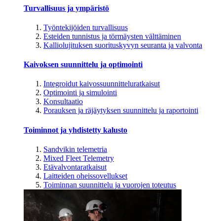
Turvallisuus ja ympäristö
Työntekijöiden turvallisuus
Esteiden tunnistus ja törmäysten välttäminen
Kalliolujituksen suorituskyvyn seuranta ja valvonta
Kaivoksen suunnittelu ja optimointi
Integroidut kaivossuunnitteluratkaisut
Optimointi ja simulointi
Konsultaatio
Porauksen ja räjäytyksen suunnittelu ja raportointi
Toiminnot ja yhdistetty kalusto
Sandvikin telemetria
Mixed Fleet Telemetry
Etävalvontaratkaisut
Laitteiden oheissovellukset
Toiminnan suunnittelu ja vuorojen toteutus