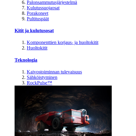
Palonsammutusjärjestelmä
Kulutussuojaosat
Porakoneet
Pultituspäät
Kitit ja kulutusosat
Komponenttien korjaus- ja huoltokitit
Huoltokitit
Teknologia
Kaivostoiminnan tulevaisuus
Sähköistyminen
RockPulse™