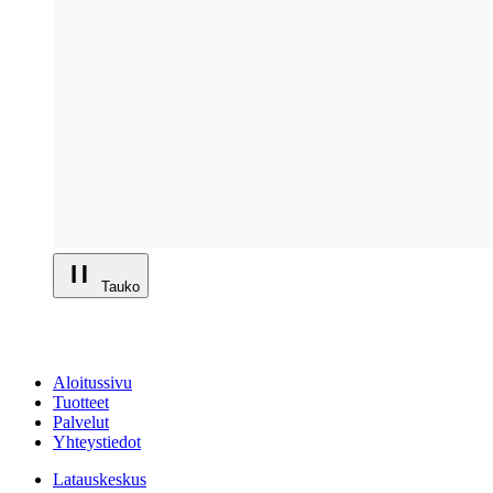
Tauko
Aloitussivu
Tuotteet
Palvelut
Yhteystiedot
Latauskeskus