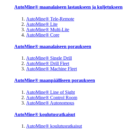
AutoMine® maanalaiseen lastaukseen ja kuljetukseen
AutoMine® Tele-Remote
AutoMine® Lite
AutoMine® Multi-Lite
AutoMine® Core
AutoMine® maanalaiseen poraukseen
AutoMine® Single Drill
AutoMine® Drill Fleet
AutoMine® Machine Fleet
AutoMine® maanpäälliseen poraukseen
AutoMine® Line of Sight
AutoMine® Control Room
AutoMine® Autonomous
AutoMine® koulutusratkaisut
AutoMine® koulutusratkaisut