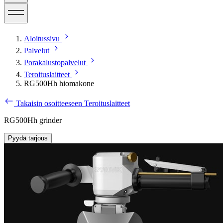
Aloitussivu
Palvelut
Porakalustopalvelut
Teroituslaitteet
RG500Hh hiomakone
Takaisin osoitteeseen Teroituslaitteet
RG500Hh grinder
Pyydä tarjous