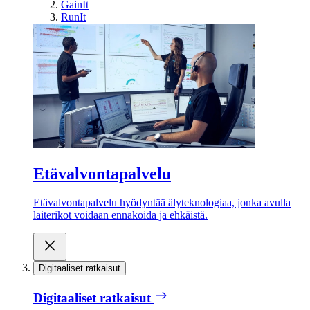
GainIt
RunIt
Etävalvontapalvelu
Etävalvontapalvelu hyödyntää älyteknologiaa, jonka avulla
laiterikot voidaan ennakoida ja ehkäistä.
Digitaaliset ratkaisut
Digitaaliset ratkaisut