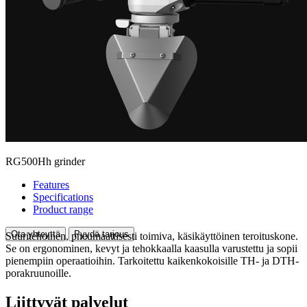
RG500Hh grinder
Features
Specifications
Product range
Ota yhteyttä
Pyydä tarjous
Suuritehoinen, pneumaattisesti toimiva, käsikäyttöinen teroituskone.
Se on ergonominen, kevyt ja tehokkaalla kaasulla varustettu ja sopii
pienempiin operaatioihin. Tarkoitettu kaikenkokoisille TH- ja DTH-
porakruunoille.
Liittyvät palvelut