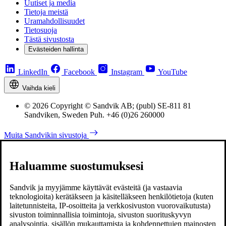
Uutiset ja media
Tietoja meistä
Uramahdollisuudet
Tietosuoja
Tästä sivustosta
Evästeiden hallinta
LinkedIn
Facebook
Instagram
YouTube
Vaihda kieli
© 2026 Copyright © Sandvik AB; (publ) SE-811 81
Sandviken, Sweden Puh. +46 (0)26 260000
Muita Sandvikin sivustoja
Haluamme suostumuksesi
Sandvik ja myyjämme käyttävät evästeitä (ja vastaavia
teknologioita) kerätäkseen ja käsitelläkseen henkilötietoja (kuten
laitetunnisteita, IP-osoitteita ja verkkosivuston vuorovaikutusta)
sivuston toiminnallisia toimintoja, sivuston suorituskyvyn
analysointia, sisällön mukauttamista ja kohdennettujen mainosten