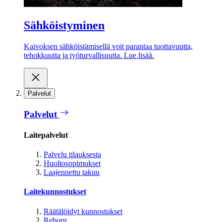
Sähköistyminen
Kaivoksen sähköistämisellä voit parantaa tuottavuutta,
tehokkuutta ja työturvallisuutta. Lue lisää.
Palvelut
Palvelut
Laitepalvelut
Palvelu tilauksesta
Huoltosopimukset
Laajennettu takuu
Laitekunnostukset
Räätälöidyt kunnostukset
Reborn