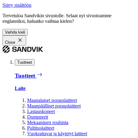
Siirry sisältöön
Tervetuloa Sandvikin sivustolle. Selaat nyt sivustoamme
englanniksi, haluatko vaihtaa kielen?
Vaihda kieli
Close
Tuotteet
Tuotteet
Laite
Maanalaiset porauslaitteet
Maanpäälliset porauslaitteet
Lastauskoneet
Dumpperit
Mekaaninen rouhinta
Pultituslaitteet
Vuokrattavat ja käytetyt laitteet