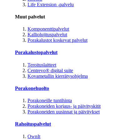
Life Extension -palvelu
Muut palvelut
Komponenttipalvelut
Kalliolujituspalvelut
Porakalustot koskevat palvelut
Porakalustopalvelut
Teroituslaitteet
Centrevo® digital suite
Kovametallin kierrätysohjelma
Porakonehuolto
Porakoneille tuntihinta
Porakoneiden korjaus- ja päivityskitit
Porakoneiden uusinnat ja päivitykset
Rahoituspalvelut
OwnIt