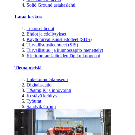
Solid Ground asiakaslehti
Lataa keskus
Tekniset tiedot
Ehdot ja edellytykset
Käyttöturvallisuustiedotteet (SDS)
Turvallisuustiedotteet (SIS)
Turvallisuus- ja kunnossapito-menettelyt
Kiertoporauslaitteiden läpikulkuoppaat
Tietoa meistä
Liiketoimintakonsepti
Digitalisaatio
T&amp;K ja innovointi
Kestävä kehitys
Työurat
Sandvik Group