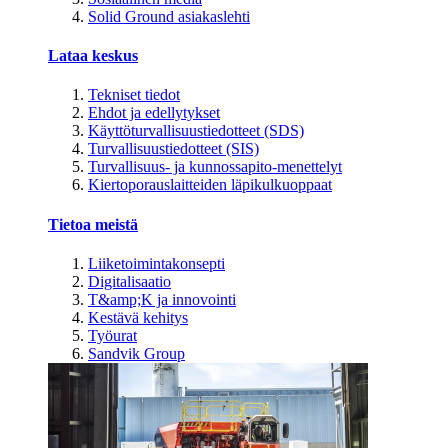
Solid Ground asiakaslehti
Lataa keskus
Tekniset tiedot
Ehdot ja edellytykset
Käyttöturvallisuustiedotteet (SDS)
Turvallisuustiedotteet (SIS)
Turvallisuus- ja kunnossapito-menettelyt
Kiertoporauslaitteiden läpikulkuoppaat
Tietoa meistä
Liiketoimintakonsepti
Digitalisaatio
T&amp;K ja innovointi
Kestävä kehitys
Työurat
Sandvik Group