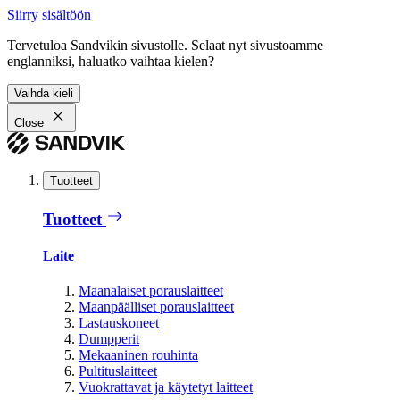
Siirry sisältöön
Tervetuloa Sandvikin sivustolle. Selaat nyt sivustoamme
englanniksi, haluatko vaihtaa kielen?
Vaihda kieli
Close
Tuotteet
Tuotteet
Laite
Maanalaiset porauslaitteet
Maanpäälliset porauslaitteet
Lastauskoneet
Dumpperit
Mekaaninen rouhinta
Pultituslaitteet
Vuokrattavat ja käytetyt laitteet