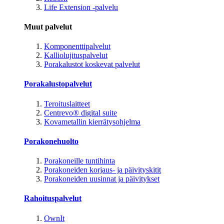
Life Extension -palvelu
Muut palvelut
Komponenttipalvelut
Kalliolujituspalvelut
Porakalustot koskevat palvelut
Porakalustopalvelut
Teroituslaitteet
Centrevo® digital suite
Kovametallin kierrätysohjelma
Porakonehuolto
Porakoneille tuntihinta
Porakoneiden korjaus- ja päivityskitit
Porakoneiden uusinnat ja päivitykset
Rahoituspalvelut
OwnIt