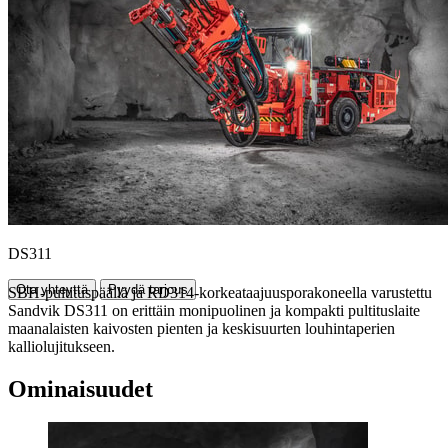
DS311
Ota yhteyttä
Pyydä tarjous
SBH-pultituspäällä ja RD314-korkeataajuusporakoneella varustettu
Sandvik DS311 on erittäin monipuolinen ja kompakti pultituslaite
maanalaisten kaivosten pienten ja keskisuurten louhintaperien
kalliolujitukseen.
Ominaisuudet