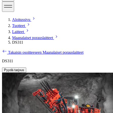
Aloitussivu
Tuotteet
Laitteet
Maanalaiset porauslaitteet
DS311
Takaisin osoitteeseen Maanalaiset porauslaitteet
DS311
Pyydä tarjous