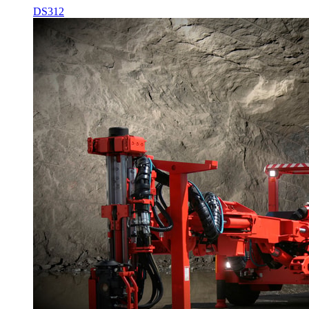
DS312