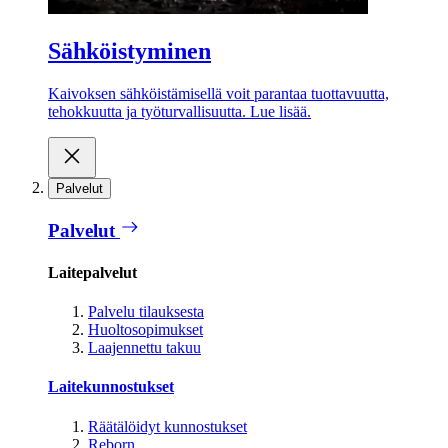
Sähköistyminen
Kaivoksen sähköistämisellä voit parantaa tuottavuutta,
tehokkuutta ja työturvallisuutta. Lue lisää.
Palvelut
Palvelut
Laitepalvelut
Palvelu tilauksesta
Huoltosopimukset
Laajennettu takuu
Laitekunnostukset
Räätälöidyt kunnostukset
Reborn