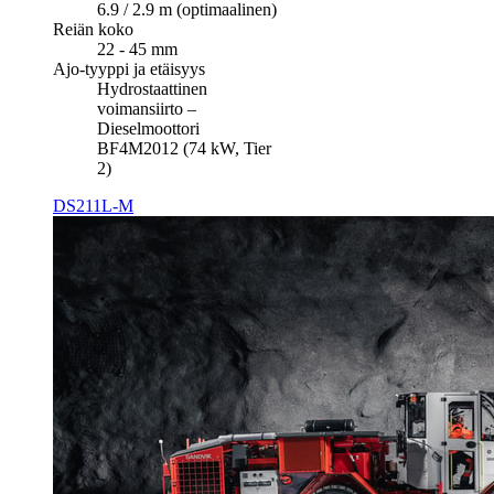
6.9 / 2.9 m (optimaalinen)
Reiän koko
22 - 45 mm
Ajo-tyyppi ja etäisyys
Hydrostaattinen
voimansiirto –
Dieselmoottori
BF4M2012 (74 kW, Tier
2)
DS211L-M