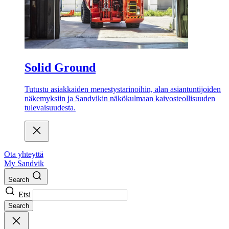
Solid Ground
Tutustu asiakkaiden menestystarinoihin, alan asiantuntijoiden
näkemyksiin ja Sandvikin näkökulmaan kaivosteollisuuden
tulevaisuudesta.
Ota yhteyttä
My Sandvik
Search
Etsi
Search