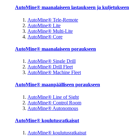
AutoMine® maanalaiseen lastaukseen ja kuljetukseen
AutoMine® Tele-Remote
AutoMine® Lite
AutoMine® Multi-Lite
AutoMine® Core
AutoMine® maanalaiseen poraukseen
AutoMine® Single Drill
AutoMine® Drill Fleet
AutoMine® Machine Fleet
AutoMine® maanpäälliseen poraukseen
AutoMine® Line of Sight
AutoMine® Control Room
AutoMine® Autonomous
AutoMine® koulutusratkaisut
AutoMine® koulutusratkaisut