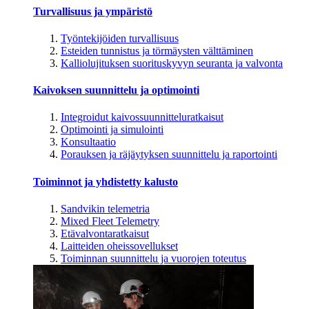
Turvallisuus ja ympäristö
Työntekijöiden turvallisuus
Esteiden tunnistus ja törmäysten välttäminen
Kalliolujituksen suorituskyvyn seuranta ja valvonta
Kaivoksen suunnittelu ja optimointi
Integroidut kaivossuunnitteluratkaisut
Optimointi ja simulointi
Konsultaatio
Porauksen ja räjäytyksen suunnittelu ja raportointi
Toiminnot ja yhdistetty kalusto
Sandvikin telemetria
Mixed Fleet Telemetry
Etävalvontaratkaisut
Laitteiden oheissovellukset
Toiminnan suunnittelu ja vuorojen toteutus