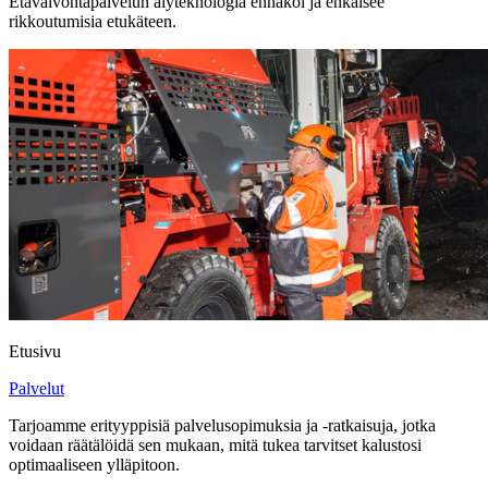
Etävalvontapalvelun älyteknologia ennakoi ja ehkäisee
rikkoutumisia etukäteen.
Etusivu
Palvelut
Tarjoamme erityyppisiä palvelusopimuksia ja -ratkaisuja, jotka
voidaan räätälöidä sen mukaan, mitä tukea tarvitset kalustosi
optimaaliseen ylläpitoon.