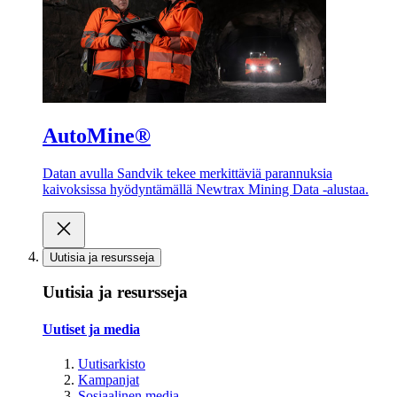
AutoMine®
Datan avulla Sandvik tekee merkittäviä parannuksia
kaivoksissa hyödyntämällä Newtrax Mining Data -alustaa.
Uutisia ja resursseja
Uutisia ja resursseja
Uutiset ja media
Uutisarkisto
Kampanjat
Sosiaalinen media