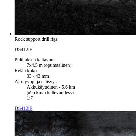
Rock support drill rigs
DS412iE
Pultituksen kattavuus
7x4.5 m (optimaalinen)
Reiän koko
33 - 43 mm
Ajo-tyyppi ja etäisyys
Akkukäyttöinen - 5,6 km
@ 6 km/h kaltevuudessa
1:7
DS412iE