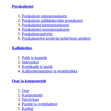
Porakalustot
Porakalusto uppoporaukseen
Porakalusto päältäiskevään poraukseen
Porakalustot kiertoporaukseen
Porakalustot nousuporaukseen
Porakalustopalvelut
Porakalustojen kestävän kehityksen aloitteet
Kalliolujitus
Pultit ja kaapelit
Sideverkot
Kemikaalit ja laastit
Kalliorakentaminen ja geotekniikka
Osat ja komponentit
Osat
Komponentit
Päivitykset
Puomit ja syöttölaitteet
Kauhat