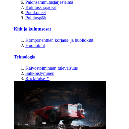
Palonsammutusjärjestelmä
Kulutussuojaosat
Porakoneet
Pultituspäät
Kitit ja kulutusosat
Komponenttien korjaus- ja huoltokitit
Huoltokitit
Teknologia
Kaivostoiminnan tulevaisuus
Sähköistyminen
RockPulse™