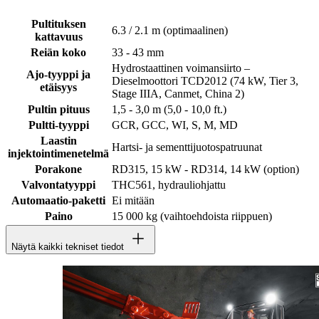
Pultituksen
6.3 / 2.1 m (optimaalinen)
kattavuus
Reiän koko
33 - 43 mm
Hydrostaattinen voimansiirto –
Ajo-tyyppi ja
Dieselmoottori TCD2012 (74 kW, Tier 3,
etäisyys
Stage IIIA, Canmet, China 2)
Pultin pituus
1,5 - 3,0 m (5,0 - 10,0 ft.)
Pultti-tyyppi
GCR, GCC, WI, S, M, MD
Laastin
Hartsi- ja sementtijuotospatruunat
injektointimenetelmä
Porakone
RD315, 15 kW - RD314, 14 kW (option)
Valvontatyyppi
THC561, hydrauliohjattu
Automaatio-paketti
Ei mitään
Paino
15 000 kg (vaihtoehdoista riippuen)
Näytä kaikki tekniset tiedot