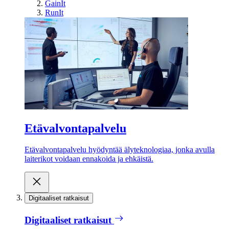
GainIt
RunIt
Etävalvontapalvelu
Etävalvontapalvelu hyödyntää älyteknologiaa, jonka avulla
laiterikot voidaan ennakoida ja ehkäistä.
Digitaaliset ratkaisut
Digitaaliset ratkaisut