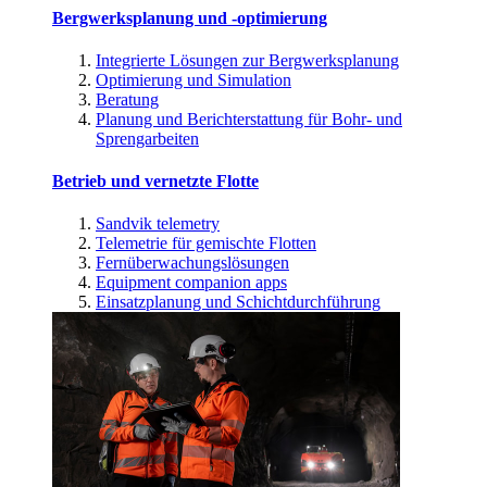
Bergwerksplanung und -optimierung
Integrierte Lösungen zur Bergwerksplanung
Optimierung und Simulation
Beratung
Planung und Berichterstattung für Bohr- und
Sprengarbeiten
Betrieb und vernetzte Flotte
Sandvik telemetry
Telemetrie für gemischte Flotten
Fernüberwachungslösungen
Equipment companion apps
Einsatzplanung und Schichtdurchführung