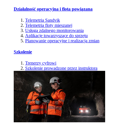
Działalność operacyjna i flota powiązana
Telemetria Sandvik
Telemetria floty mieszanej
Usługa zdalnego monitorowania
Aplikacje towarzyszące do sprzętu
Planowanie operacyjne i realizacja zmian
Szkolenie
Trenerzy cyfrowi
Szkolenie prowadzone przez instruktora