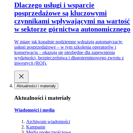
Dlaczego usługi i wsparcie
posprzedażowe są kluczowymi
czynnikami wpływającymi na wartość
w sektorze górnictwa autonomicznego
W miarę jak kopalnie podziemne wdrażają automatyzację,
usługi posprzedażowe – w tym szkolenia operatorów i
konserwacja – okazują się niezbędne dla zapewnienia
wydajności, bezpieczeństwa i długoterminowego zwrotu z
inwestycji (ROI).
Aktualności i materiały
Aktualności i materiały
Wiadomości i media
Archiwum wiadomości
Kampanie
Media społecznościowe