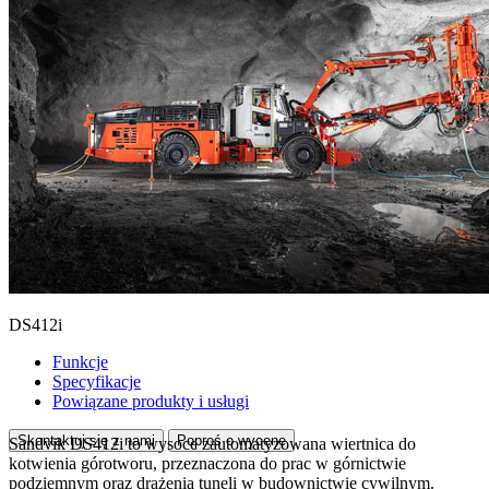
DS412i
Funkcje
Specyfikacje
Powiązane produkty i usługi
Skontaktuj się z nami
Poproś o wycenę
Sandvik DS412i to wysoce zautomatyzowana wiertnica do
kotwienia górotworu, przeznaczona do prac w górnictwie
podziemnym oraz drążenia tuneli w budownictwie cywilnym.