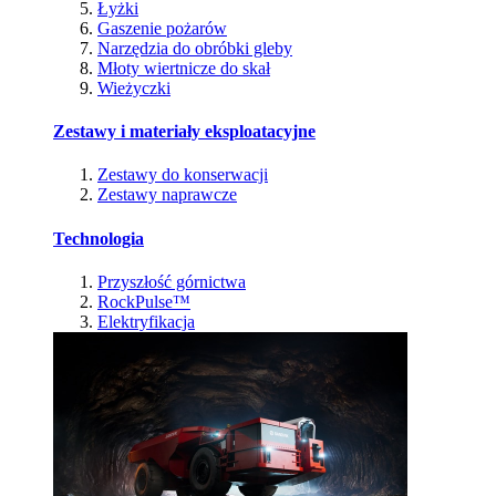
Łyżki
Gaszenie pożarów
Narzędzia do obróbki gleby
Młoty wiertnicze do skał
Wieżyczki
Zestawy i materiały eksploatacyjne
Zestawy do konserwacji
Zestawy naprawcze
Technologia
Przyszłość górnictwa
RockPulse™
Elektryfikacja