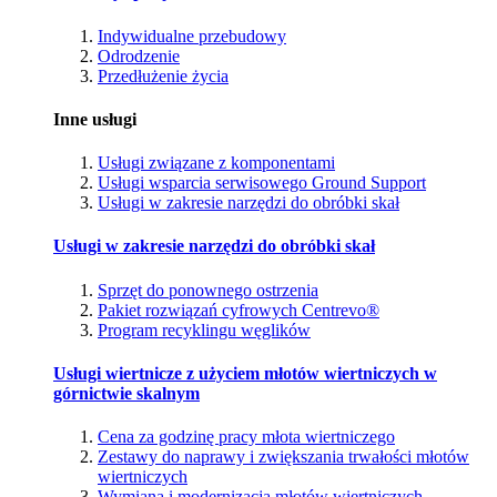
Indywidualne przebudowy
Odrodzenie
Przedłużenie życia
Inne usługi
Usługi związane z komponentami
Usługi wsparcia serwisowego Ground Support
Usługi w zakresie narzędzi do obróbki skał
Usługi w zakresie narzędzi do obróbki skał
Sprzęt do ponownego ostrzenia
Pakiet rozwiązań cyfrowych Centrevo®
Program recyklingu węglików
Usługi wiertnicze z użyciem młotów wiertniczych w
górnictwie skalnym
Cena za godzinę pracy młota wiertniczego
Zestawy do naprawy i zwiększania trwałości młotów
wiertniczych
Wymiana i modernizacja młotów wiertniczych