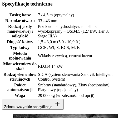
Specyfikacje techniczne
Zasięg kotw
7 / 4,5 m (optymalny)
Rozmiar otworu
33 - 43 mm
Rodzaj jazdy
Przekładnia hydrostatyczna – silnik
manewrowej i
wysokoprężny – QSB4.5 (127 kW, Tier 3,
odległość
Stage IIIA)
Długość kotwy
1,5 - 3,0 m (5,0 - 10,0 ft.)
Typ kotwy
GCR, WI, S, BCS, M, K
Metoda
Wkłady z żywicą, cement luzem
spoinowania
Młot wiertniczy do
RD314 14 kW
skał
Rodzaj elementów
SICA (system sterowania Sandvik Intelligent
sterujących
Control System)
Pakiet
Srebrny (standardowy), Złoty (opcjonalny),
automatyzacji
Platynowy (opcjonalny)
Waga
29 000 kg (w zależności od opcji)
Zobacz wszystkie specyfikacje