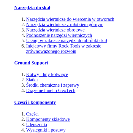
Narzędzia do skał
Narzędzia wiertnicze do wiercenia w otworach
Narzędzia wiertnicze z młotkiem górnym
Narzędzia wiertnicze obrotowe
Podnoszenie narzędzi wiertniczych
Usługi w zakresie narzędzi do obróbki skał
Inicjatywy firmy Rock Tools w zakresie
zrównoważonego rozwoju
Ground Support
Kotwy i liny kotwiące
Siatka
Środki chemiczne i zaprawy
Drążenie tuneli i GeoTech
Części i komponenty
Części
Komponenty składowe
Ulepszenia
Wysięgniki i posuwy