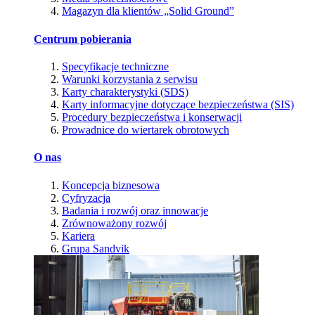
Magazyn dla klientów „Solid Ground”
Centrum pobierania
Specyfikacje techniczne
Warunki korzystania z serwisu
Karty charakterystyki (SDS)
Karty informacyjne dotyczące bezpieczeństwa (SIS)
Procedury bezpieczeństwa i konserwacji
Prowadnice do wiertarek obrotowych
O nas
Koncepcja biznesowa
Cyfryzacja
Badania i rozwój oraz innowacje
Zrównoważony rozwój
Kariera
Grupa Sandvik