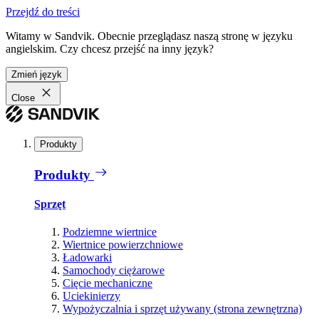
Przejdź do treści
Witamy w Sandvik. Obecnie przeglądasz naszą stronę w języku
angielskim. Czy chcesz przejść na inny język?
Zmień język
Close
Produkty
Produkty
Sprzęt
Podziemne wiertnice
Wiertnice powierzchniowe
Ładowarki
Samochody ciężarowe
Cięcie mechaniczne
Uciekinierzy
Wypożyczalnia i sprzęt używany (strona zewnętrzna)