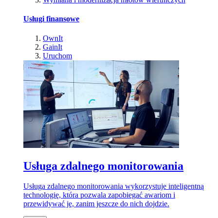
Usługi finansowe
OwnIt
GainIt
Uruchom
Usługa zdalnego monitorowania
Usługa zdalnego monitorowania wykorzystuje inteligentną
technologię, która pozwala zapobiegać awariom i
przewidywać je, zanim jeszcze do nich dojdzie.