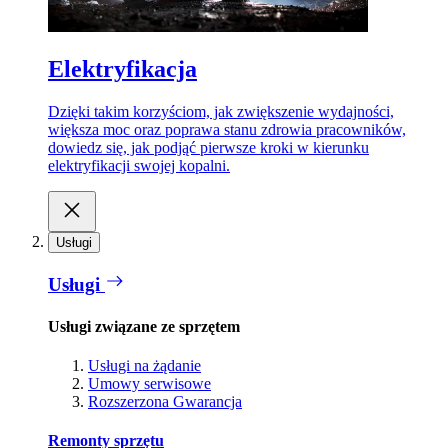
Elektryfikacja
Dzięki takim korzyściom, jak zwiększenie wydajności,
większa moc oraz poprawa stanu zdrowia pracowników,
dowiedz się, jak podjąć pierwsze kroki w kierunku
elektryfikacji swojej kopalni.
Usługi
Usługi
Usługi związane ze sprzętem
Usługi na żądanie
Umowy serwisowe
Rozszerzona Gwarancja
Remonty sprzętu