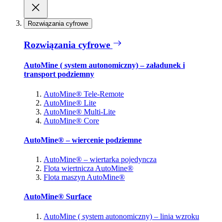
Rozwiązania cyfrowe
Rozwiązania cyfrowe
AutoMine ( system autonomiczny) – załadunek i
transport podziemny
AutoMine® Tele-Remote
AutoMine® Lite
AutoMine® Multi-Lite
AutoMine® Core
AutoMine® – wiercenie podziemne
AutoMine® – wiertarka pojedyncza
Flota wiertnicza AutoMine®
Flota maszyn AutoMine®
AutoMine® Surface
AutoMine ( system autonomiczny) – linia wzroku