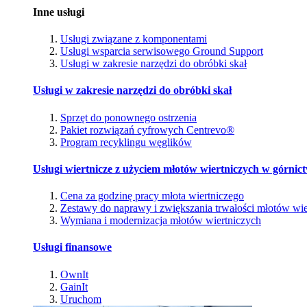
Inne usługi
Usługi związane z komponentami
Usługi wsparcia serwisowego Ground Support
Usługi w zakresie narzędzi do obróbki skał
Usługi w zakresie narzędzi do obróbki skał
Sprzęt do ponownego ostrzenia
Pakiet rozwiązań cyfrowych Centrevo®
Program recyklingu węglików
Usługi wiertnicze z użyciem młotów wiertniczych w górnic
Cena za godzinę pracy młota wiertniczego
Zestawy do naprawy i zwiększania trwałości młotów wie
Wymiana i modernizacja młotów wiertniczych
Usługi finansowe
OwnIt
GainIt
Uruchom