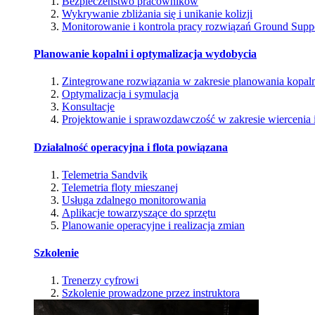
Bezpieczeństwo pracowników
Wykrywanie zbliżania się i unikanie kolizji
Monitorowanie i kontrola pracy rozwiązań Ground Supp
Planowanie kopalni i optymalizacja wydobycia
Zintegrowane rozwiązania w zakresie planowania kopal
Optymalizacja i symulacja
Konsultacje
Projektowanie i sprawozdawczość w zakresie wiercenia i
Działalność operacyjna i flota powiązana
Telemetria Sandvik
Telemetria floty mieszanej
Usługa zdalnego monitorowania
Aplikacje towarzyszące do sprzętu
Planowanie operacyjne i realizacja zmian
Szkolenie
Trenerzy cyfrowi
Szkolenie prowadzone przez instruktora