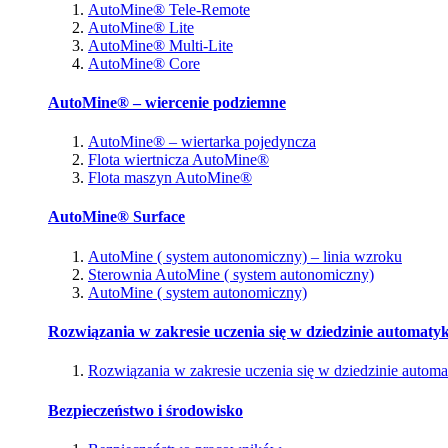
AutoMine® Tele-Remote
AutoMine® Lite
AutoMine® Multi-Lite
AutoMine® Core
AutoMine® – wiercenie podziemne
AutoMine® – wiertarka pojedyncza
Flota wiertnicza AutoMine®
Flota maszyn AutoMine®
AutoMine® Surface
AutoMine ( system autonomiczny) – linia wzroku
Sterownia AutoMine ( system autonomiczny)
AutoMine ( system autonomiczny)
Rozwiązania w zakresie uczenia się w dziedzinie automatyk
Rozwiązania w zakresie uczenia się w dziedzinie automa
Bezpieczeństwo i środowisko