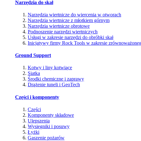
Narzędzia do skał
Narzędzia wiertnicze do wiercenia w otworach
Narzędzia wiertnicze z młotkiem górnym
Narzędzia wiertnicze obrotowe
Podnoszenie narzędzi wiertniczych
Usługi w zakresie narzędzi do obróbki skał
Inicjatywy firmy Rock Tools w zakresie zrównoważone
Ground Support
Kotwy i liny kotwiące
Siatka
Środki chemiczne i zaprawy
Drążenie tuneli i GeoTech
Części i komponenty
Części
Komponenty składowe
Ulepszenia
Wysięgniki i posuwy
Łyżki
Gaszenie pożarów