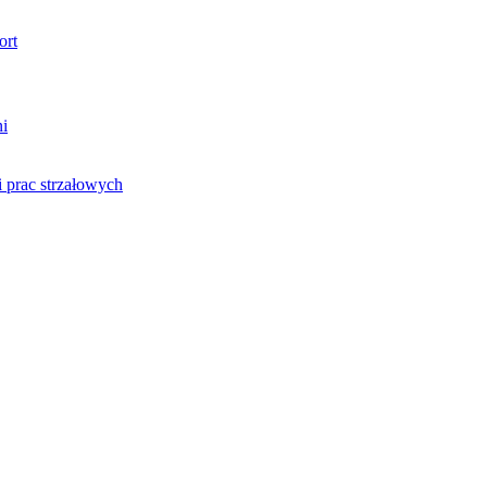
ort
ni
 prac strzałowych