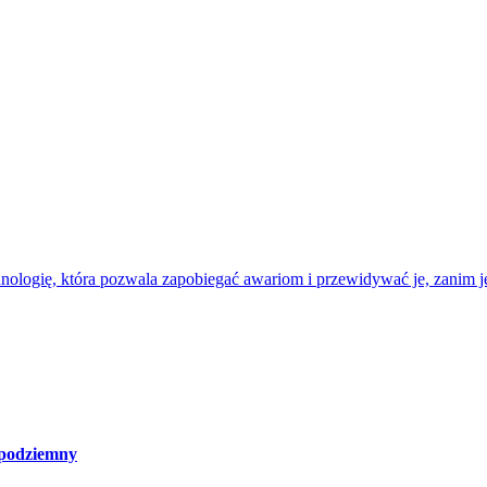
nologię, która pozwala zapobiegać awariom i przewidywać je, zanim je
 podziemny