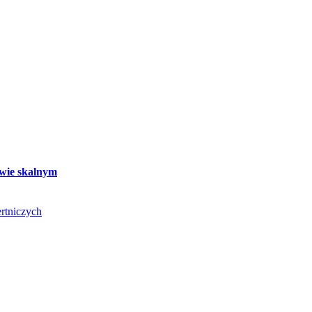
twie skalnym
rtniczych