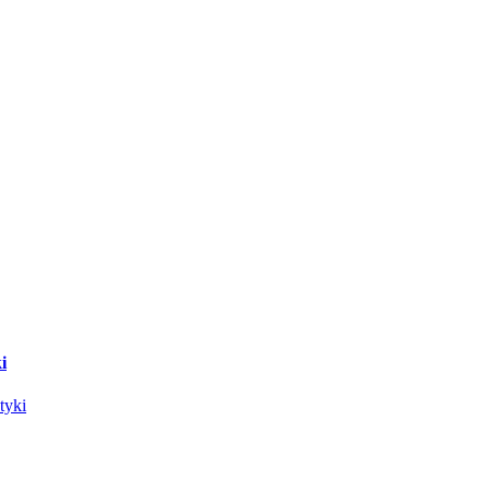
i
tyki