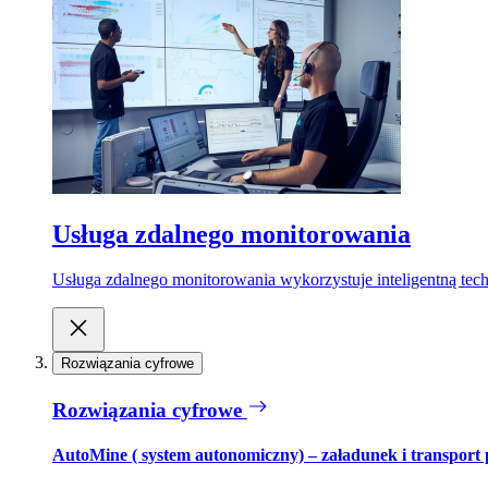
Usługa zdalnego monitorowania
Usługa zdalnego monitorowania wykorzystuje inteligentną tech
Rozwiązania cyfrowe
Rozwiązania cyfrowe
AutoMine ( system autonomiczny) – załadunek i transport