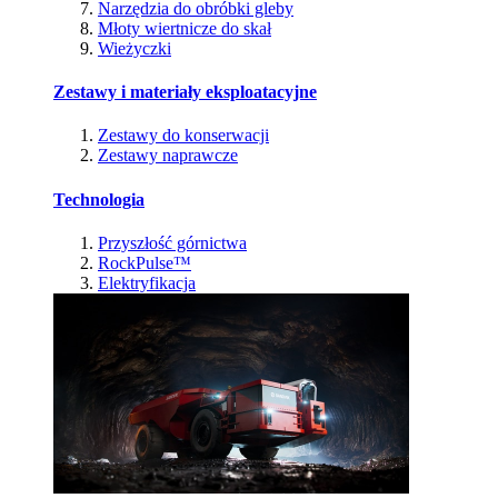
Narzędzia do obróbki gleby
Młoty wiertnicze do skał
Wieżyczki
Zestawy i materiały eksploatacyjne
Zestawy do konserwacji
Zestawy naprawcze
Technologia
Przyszłość górnictwa
RockPulse™
Elektryfikacja