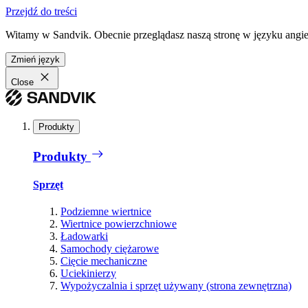
Przejdź do treści
Witamy w Sandvik. Obecnie przeglądasz naszą stronę w języku angiel
Zmień język
Close
Produkty
Produkty
Sprzęt
Podziemne wiertnice
Wiertnice powierzchniowe
Ładowarki
Samochody ciężarowe
Cięcie mechaniczne
Uciekinierzy
Wypożyczalnia i sprzęt używany (strona zewnętrzna)