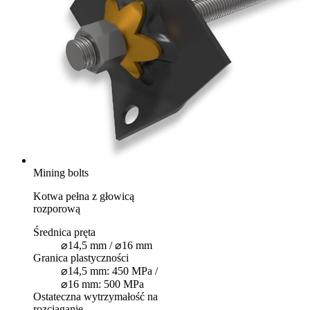
Mining bolts
Kotwa pełna z głowicą
rozporową
Średnica pręta
⌀14,5 mm / ⌀16 mm
Granica plastyczności
⌀14,5 mm: 450 MPa /
⌀16 mm: 500 MPa
Ostateczna wytrzymałość na
rozciąganie