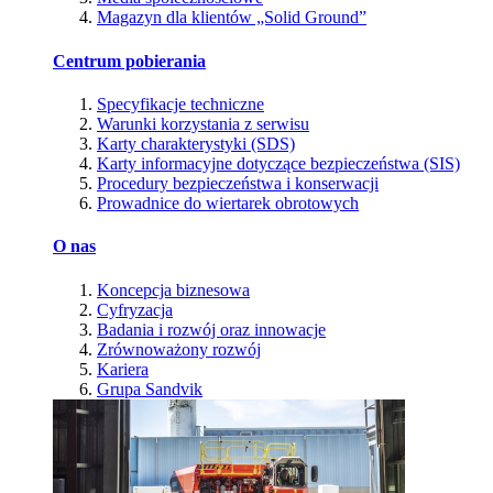
Magazyn dla klientów „Solid Ground”
Centrum pobierania
Specyfikacje techniczne
Warunki korzystania z serwisu
Karty charakterystyki (SDS)
Karty informacyjne dotyczące bezpieczeństwa (SIS)
Procedury bezpieczeństwa i konserwacji
Prowadnice do wiertarek obrotowych
O nas
Koncepcja biznesowa
Cyfryzacja
Badania i rozwój oraz innowacje
Zrównoważony rozwój
Kariera
Grupa Sandvik