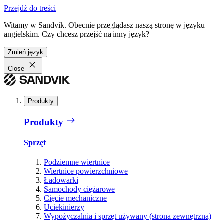
Przejdź do treści
Witamy w Sandvik. Obecnie przeglądasz naszą stronę w języku
angielskim. Czy chcesz przejść na inny język?
Zmień język
Close
Produkty
Produkty
Sprzęt
Podziemne wiertnice
Wiertnice powierzchniowe
Ładowarki
Samochody ciężarowe
Cięcie mechaniczne
Uciekinierzy
Wypożyczalnia i sprzęt używany (strona zewnętrzna)