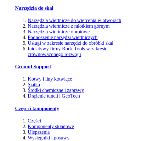
Narzędzia do skał
Narzędzia wiertnicze do wiercenia w otworach
Narzędzia wiertnicze z młotkiem górnym
Narzędzia wiertnicze obrotowe
Podnoszenie narzędzi wiertniczych
Usługi w zakresie narzędzi do obróbki skał
Inicjatywy firmy Rock Tools w zakresie
zrównoważonego rozwoju
Ground Support
Kotwy i liny kotwiące
Siatka
Środki chemiczne i zaprawy
Drążenie tuneli i GeoTech
Części i komponenty
Części
Komponenty składowe
Ulepszenia
Wysięgniki i posuwy