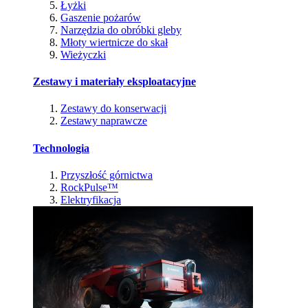
Łyżki
Gaszenie pożarów
Narzędzia do obróbki gleby
Młoty wiertnicze do skał
Wieżyczki
Zestawy i materiały eksploatacyjne
Zestawy do konserwacji
Zestawy naprawcze
Technologia
Przyszłość górnictwa
RockPulse™
Elektryfikacja