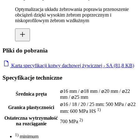
Optymalizacja układu żebrowania poprawia przenoszenie
obciążeń dzięki wysokim żebrom poprzecznym i
niskoprofilowym żebrom wzdłużnym
Pliki do pobrania
Karta specyfikacji kotwy dachowej żywicznej - SA (81,8 KB)
Specyfikacje techniczne
⌀16 mm / ⌀18 mm / ⌀20 mm / ⌀22
Średnica pręta
mm / ⌀25 mm
⌀16 / 18 / 20 / 25 mm: 500 MPa / ⌀22
Granica plastyczności
1)
mm: 600 MPa HS
Ostateczna wytrzymałość
2)
700 MPa
na rozciąganie
1)
minimum