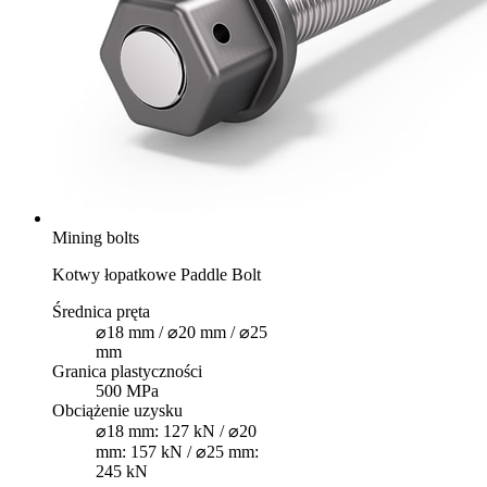
Mining bolts
Kotwy łopatkowe Paddle Bolt
Średnica pręta
⌀18 mm / ⌀20 mm / ⌀25
mm
Granica plastyczności
500 MPa
Obciążenie uzysku
⌀18 mm: 127 kN / ⌀20
mm: 157 kN / ⌀25 mm:
245 kN