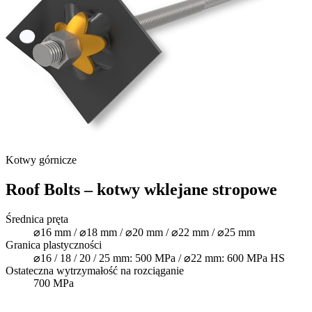
Kotwy górnicze
Roof Bolts – kotwy wklejane stropowe
Średnica pręta
⌀16 mm / ⌀18 mm / ⌀20 mm / ⌀22 mm / ⌀25 mm
Granica plastyczności
⌀16 / 18 / 20 / 25 mm: 500 MPa / ⌀22 mm: 600 MPa HS
Ostateczna wytrzymałość na rozciąganie
700 MPa