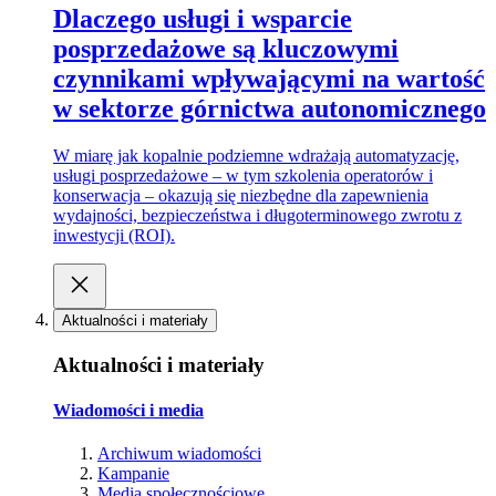
Dlaczego usługi i wsparcie
posprzedażowe są kluczowymi
czynnikami wpływającymi na wartość
w sektorze górnictwa autonomicznego
W miarę jak kopalnie podziemne wdrażają automatyzację,
usługi posprzedażowe – w tym szkolenia operatorów i
konserwacja – okazują się niezbędne dla zapewnienia
wydajności, bezpieczeństwa i długoterminowego zwrotu z
inwestycji (ROI).
Aktualności i materiały
Aktualności i materiały
Wiadomości i media
Archiwum wiadomości
Kampanie
Media społecznościowe