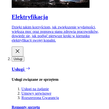
Elektryfikacja
Dzięki takim korzyściom, jak zwiększenie wydajności,
większa moc oraz poprawa stanu zdrowia pracowników,
dowiedz się, jak podjąć pierwsze kroki w kierunku
elektryfikacji swojej kopalni.
Usługi
Usługi
Usługi związane ze sprzętem
Usługi na żądanie
Umowy serwisowe
Rozszerzona Gwarancja
Remonty sprzętu