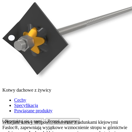
Kotwy dachowe z żywicy
Cechy
Specyfikacja
Powiązane produkty
Skontaktuj się z nami
Poproś o wycenę
Wklejane kotwy stropowe, stosowane z ładunkami klejowymi
Fasloc®, zapewniają wyjątkowe wzmocnienie stropu w górnictwie