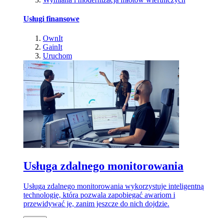
Usługi finansowe
OwnIt
GainIt
Uruchom
Usługa zdalnego monitorowania
Usługa zdalnego monitorowania wykorzystuje inteligentną
technologię, która pozwala zapobiegać awariom i
przewidywać je, zanim jeszcze do nich dojdzie.