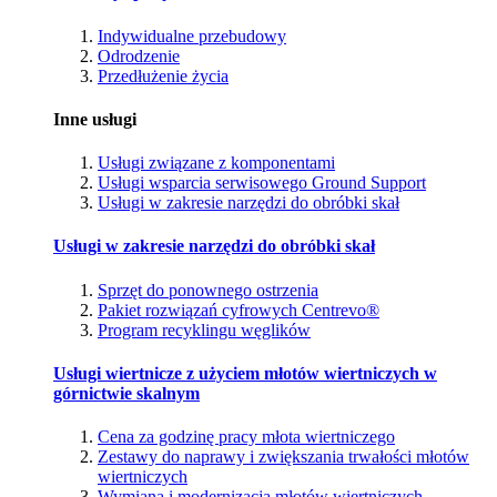
Indywidualne przebudowy
Odrodzenie
Przedłużenie życia
Inne usługi
Usługi związane z komponentami
Usługi wsparcia serwisowego Ground Support
Usługi w zakresie narzędzi do obróbki skał
Usługi w zakresie narzędzi do obróbki skał
Sprzęt do ponownego ostrzenia
Pakiet rozwiązań cyfrowych Centrevo®
Program recyklingu węglików
Usługi wiertnicze z użyciem młotów wiertniczych w
górnictwie skalnym
Cena za godzinę pracy młota wiertniczego
Zestawy do naprawy i zwiększania trwałości młotów
wiertniczych
Wymiana i modernizacja młotów wiertniczych