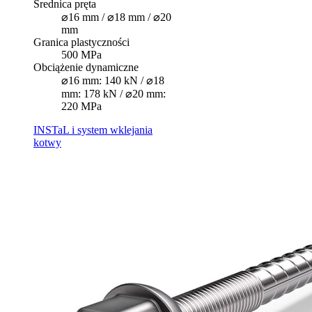
Średnica pręta
⌀16 mm / ⌀18 mm / ⌀20
mm
Granica plastyczności
500 MPa
Obciążenie dynamiczne
⌀16 mm: 140 kN / ⌀18
mm: 178 kN / ⌀20 mm:
220 MPa
INSTaL i system wklejania
kotwy