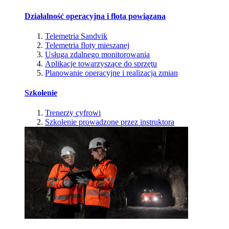
Działalność operacyjna i flota powiązana
Telemetria Sandvik
Telemetria floty mieszanej
Usługa zdalnego monitorowania
Aplikacje towarzyszące do sprzętu
Planowanie operacyjne i realizacja zmian
Szkolenie
Trenerzy cyfrowi
Szkolenie prowadzone przez instruktora