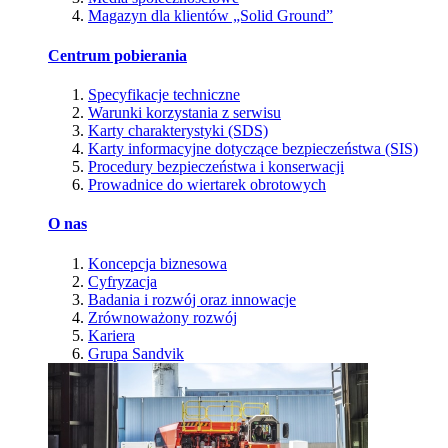
Magazyn dla klientów „Solid Ground”
Centrum pobierania
Specyfikacje techniczne
Warunki korzystania z serwisu
Karty charakterystyki (SDS)
Karty informacyjne dotyczące bezpieczeństwa (SIS)
Procedury bezpieczeństwa i konserwacji
Prowadnice do wiertarek obrotowych
O nas
Koncepcja biznesowa
Cyfryzacja
Badania i rozwój oraz innowacje
Zrównoważony rozwój
Kariera
Grupa Sandvik