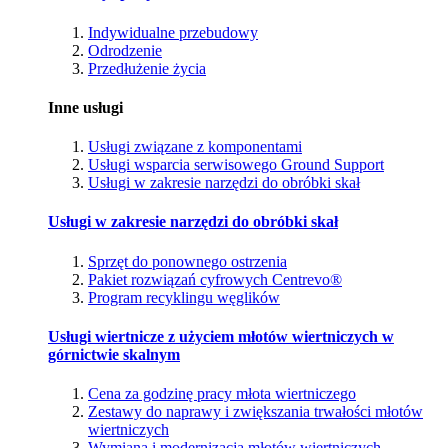
Indywidualne przebudowy
Odrodzenie
Przedłużenie życia
Inne usługi
Usługi związane z komponentami
Usługi wsparcia serwisowego Ground Support
Usługi w zakresie narzędzi do obróbki skał
Usługi w zakresie narzędzi do obróbki skał
Sprzęt do ponownego ostrzenia
Pakiet rozwiązań cyfrowych Centrevo®
Program recyklingu węglików
Usługi wiertnicze z użyciem młotów wiertniczych w
górnictwie skalnym
Cena za godzinę pracy młota wiertniczego
Zestawy do naprawy i zwiększania trwałości młotów
wiertniczych
Wymiana i modernizacja młotów wiertniczych