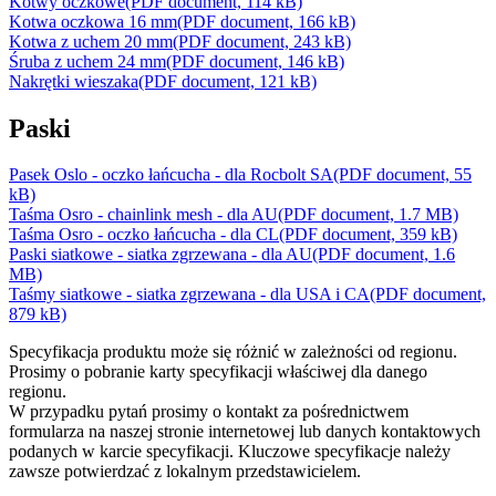
Kotwy oczkowe
(PDF document, 114 kB)
Kotwa oczkowa 16 mm
(PDF document, 166 kB)
Kotwa z uchem 20 mm
(PDF document, 243 kB)
Śruba z uchem 24 mm
(PDF document, 146 kB)
Nakrętki wieszaka
(PDF document, 121 kB)
Paski
Pasek Oslo - oczko łańcucha - dla Rocbolt SA
(PDF document, 55
kB)
Taśma Osro - chainlink mesh - dla AU
(PDF document, 1.7 MB)
Taśma Osro - oczko łańcucha - dla CL
(PDF document, 359 kB)
Paski siatkowe - siatka zgrzewana - dla AU
(PDF document, 1.6
MB)
Taśmy siatkowe - siatka zgrzewana - dla USA i CA
(PDF document,
879 kB)
Specyfikacja produktu może się różnić w zależności od regionu.
Prosimy o pobranie karty specyfikacji właściwej dla danego
regionu.
W przypadku pytań prosimy o kontakt za pośrednictwem
formularza na naszej stronie internetowej lub danych kontaktowych
podanych w karcie specyfikacji. Kluczowe specyfikacje należy
zawsze potwierdzać z lokalnym przedstawicielem.