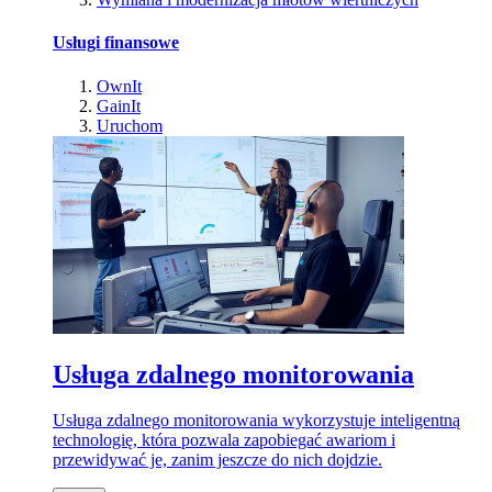
Usługi finansowe
OwnIt
GainIt
Uruchom
Usługa zdalnego monitorowania
Usługa zdalnego monitorowania wykorzystuje inteligentną
technologię, która pozwala zapobiegać awariom i
przewidywać je, zanim jeszcze do nich dojdzie.