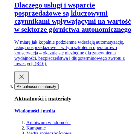
Dlaczego usługi i wsparcie
posprzedażowe są kluczowymi
czynnikami wpływającymi na wartość
w sektorze górnictwa autonomicznego
W miarę jak kopalnie podziemne wdrażają automatyzację,
usługi posprzedażowe – w tym szkolenia operatorów i
konserwacja – okazują się niezbędne dla zapewnienia
wydajności, bezpieczeństwa i długoterminowego zwrotu z
inwestycji (ROI).
Aktualności i materiały
Aktualności i materiały
Wiadomości i media
Archiwum wiadomości
Kampanie
Media społecznościowe