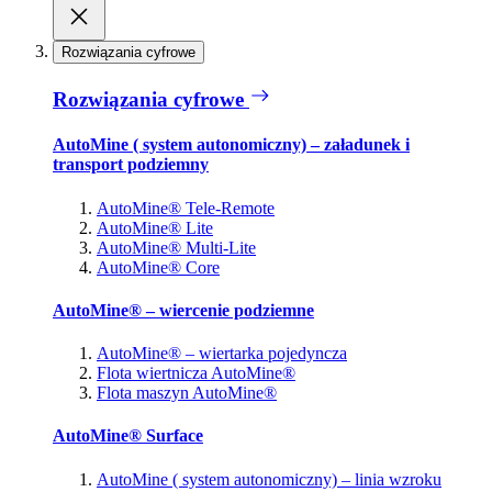
Rozwiązania cyfrowe
Rozwiązania cyfrowe
AutoMine ( system autonomiczny) – załadunek i
transport podziemny
AutoMine® Tele-Remote
AutoMine® Lite
AutoMine® Multi-Lite
AutoMine® Core
AutoMine® – wiercenie podziemne
AutoMine® – wiertarka pojedyncza
Flota wiertnicza AutoMine®
Flota maszyn AutoMine®
AutoMine® Surface
AutoMine ( system autonomiczny) – linia wzroku