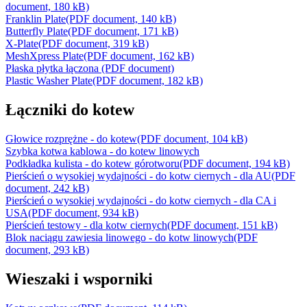
document, 180 kB)
Franklin Plate
(PDF document, 140 kB)
Butterfly Plate
(PDF document, 171 kB)
X-Plate
(PDF document, 319 kB)
MeshXpress Plate
(PDF document, 162 kB)
Płaska płytka łączona (PDF document)
Plastic Washer Plate
(PDF document, 182 kB)
Łączniki do kotew
Głowice rozprężne - do kotew
(PDF document, 104 kB)
Szybka kotwa kablowa - do kotew linowych
Podkładka kulista - do kotew górotworu
(PDF document, 194 kB)
Pierścień o wysokiej wydajności - do kotw ciernych - dla AU
(PDF
document, 242 kB)
Pierścień o wysokiej wydajności - do kotw ciernych - dla CA i
USA
(PDF document, 934 kB)
Pierścień testowy - dla kotw ciernych
(PDF document, 151 kB)
Blok naciągu zawiesia linowego - do kotw linowych
(PDF
document, 293 kB)
Wieszaki i wsporniki