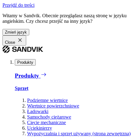
Przejdź do treści
Witamy w Sandvik. Obecnie przeglądasz naszą stronę w języku
angielskim. Czy chcesz przejść na inny język?
Zmień język
Close
Produkty
Produkty
Sprzęt
Podziemne wiertnice
Wiertnice powierzchniowe
Ładowarki
Samochody ciężarowe
Cięcie mechaniczne
Uciekinierzy
Wypożyczalnia i sprzęt używany (strona zewnętrzna)