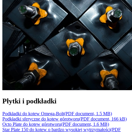
Płytki i podkładki
Podkładki do kotew Omega-Bolt
(PDF document, 1.5 MB)
Podkładki sferyczne do kotew górotworu
(PDF document, 166 kB)
Octo Plate do kotew górotworu
(PDF document, 1.6 MB)
Star Plate 150 do kotew o bardzo wysokiej wytrzymałości
(PDF