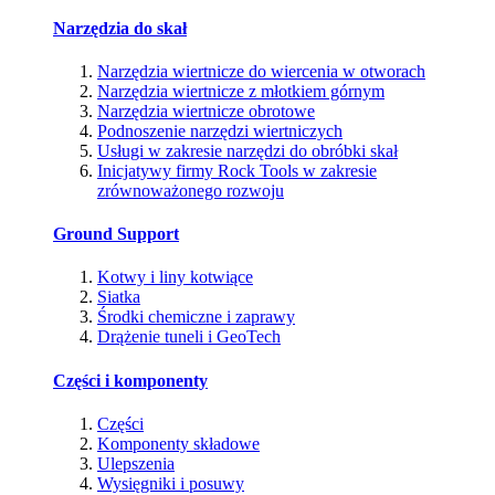
Narzędzia do skał
Narzędzia wiertnicze do wiercenia w otworach
Narzędzia wiertnicze z młotkiem górnym
Narzędzia wiertnicze obrotowe
Podnoszenie narzędzi wiertniczych
Usługi w zakresie narzędzi do obróbki skał
Inicjatywy firmy Rock Tools w zakresie
zrównoważonego rozwoju
Ground Support
Kotwy i liny kotwiące
Siatka
Środki chemiczne i zaprawy
Drążenie tuneli i GeoTech
Części i komponenty
Części
Komponenty składowe
Ulepszenia
Wysięgniki i posuwy