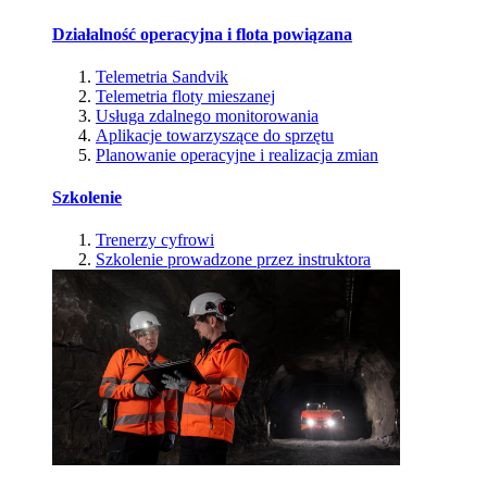
Działalność operacyjna i flota powiązana
Telemetria Sandvik
Telemetria floty mieszanej
Usługa zdalnego monitorowania
Aplikacje towarzyszące do sprzętu
Planowanie operacyjne i realizacja zmian
Szkolenie
Trenerzy cyfrowi
Szkolenie prowadzone przez instruktora