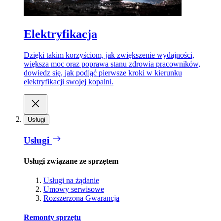
Elektryfikacja
Dzięki takim korzyściom, jak zwiększenie wydajności,
większa moc oraz poprawa stanu zdrowia pracowników,
dowiedz się, jak podjąć pierwsze kroki w kierunku
elektryfikacji swojej kopalni.
Usługi
Usługi
Usługi związane ze sprzętem
Usługi na żądanie
Umowy serwisowe
Rozszerzona Gwarancja
Remonty sprzętu