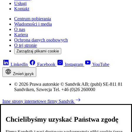
Usługi
Kontakt
Centrum pobierania
Wiadomości i media
O nas
Kariera
Ochrona danych osobowych
O tej stronie
Zarządzaj plikami cookie
LinkedIn
Facebook
Instagram
YouTube
Zmień język
© 2026 Prawa autorskie © Sandvik AB; (publ) SE-811 81
Sandviken, Szwecja Tel. +46 (0)26 260000
Inne strony internetowe firmy Sandvik
Chcielibyśmy uzyskać Państwa zgodę
Firma Sandvik i nasi dostawcy wykorzystują pliki cookie (oraz