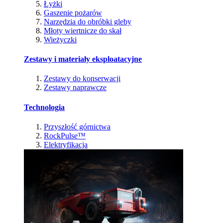
Łyżki
Gaszenie pożarów
Narzędzia do obróbki gleby
Młoty wiertnicze do skał
Wieżyczki
Zestawy i materiały eksploatacyjne
Zestawy do konserwacji
Zestawy naprawcze
Technologia
Przyszłość górnictwa
RockPulse™
Elektryfikacja