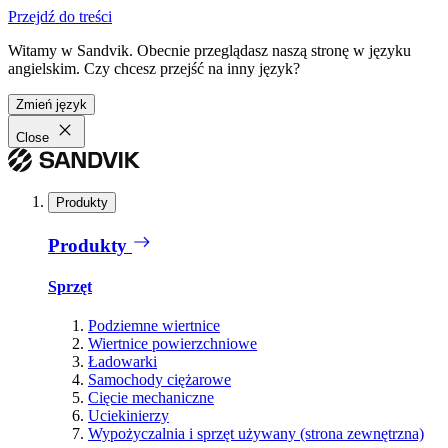
Przejdź do treści
Witamy w Sandvik. Obecnie przeglądasz naszą stronę w języku
angielskim. Czy chcesz przejść na inny język?
Zmień język
Close
Produkty
Produkty
Sprzęt
Podziemne wiertnice
Wiertnice powierzchniowe
Ładowarki
Samochody ciężarowe
Cięcie mechaniczne
Uciekinierzy
Wypożyczalnia i sprzęt używany (strona zewnętrzna)