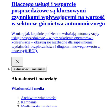
Dlaczego usługi i wsparcie
posprzedażowe są kluczowymi
czynnikami wpływającymi na wartość
w sektorze górnictwa autonomicznego
W miarę jak kopalnie podziemne wdrażają automatyzację,
usługi posprzedażowe – w tym szkolenia operatorów i
konserwacja – okazują się niezbędne dla zapewnienia
wydajności, bezpieczeństwa i długoterminowego zwrotu z
inwestycji (ROI).
Aktualności i materiały
Aktualności i materiały
Wiadomości i media
Archiwum wiadomości
Kampanie
Media społecznościowe