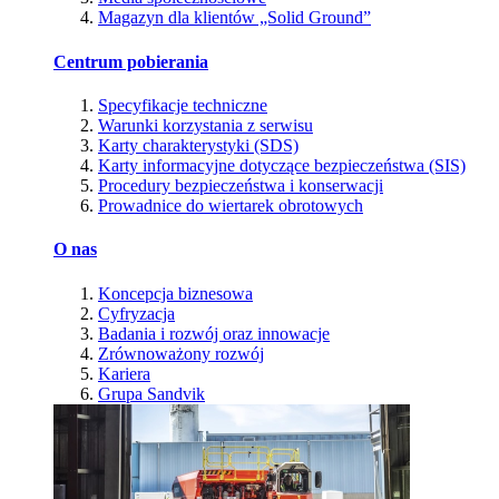
Magazyn dla klientów „Solid Ground”
Centrum pobierania
Specyfikacje techniczne
Warunki korzystania z serwisu
Karty charakterystyki (SDS)
Karty informacyjne dotyczące bezpieczeństwa (SIS)
Procedury bezpieczeństwa i konserwacji
Prowadnice do wiertarek obrotowych
O nas
Koncepcja biznesowa
Cyfryzacja
Badania i rozwój oraz innowacje
Zrównoważony rozwój
Kariera
Grupa Sandvik