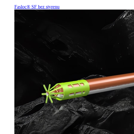
Fasloc® SF bez styrenu