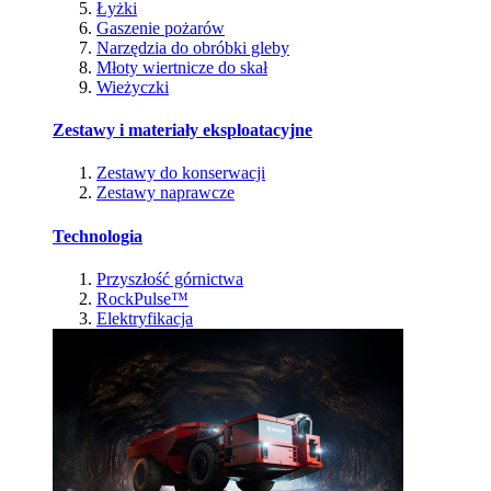
Łyżki
Gaszenie pożarów
Narzędzia do obróbki gleby
Młoty wiertnicze do skał
Wieżyczki
Zestawy i materiały eksploatacyjne
Zestawy do konserwacji
Zestawy naprawcze
Technologia
Przyszłość górnictwa
RockPulse™
Elektryfikacja