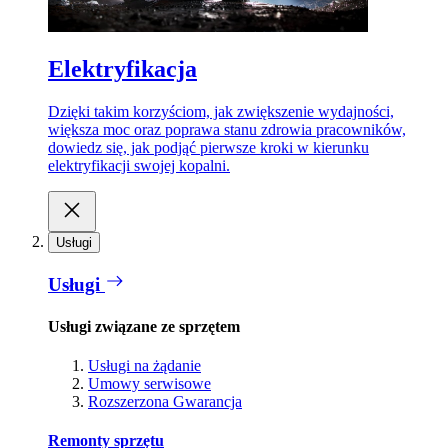
Elektryfikacja
Dzięki takim korzyściom, jak zwiększenie wydajności,
większa moc oraz poprawa stanu zdrowia pracowników,
dowiedz się, jak podjąć pierwsze kroki w kierunku
elektryfikacji swojej kopalni.
Usługi
Usługi
Usługi związane ze sprzętem
Usługi na żądanie
Umowy serwisowe
Rozszerzona Gwarancja
Remonty sprzętu