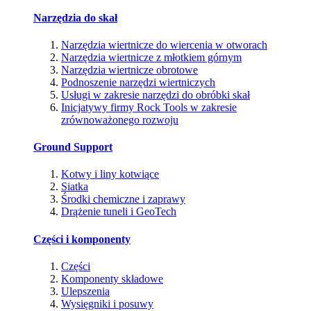
Narzędzia do skał
Narzędzia wiertnicze do wiercenia w otworach
Narzędzia wiertnicze z młotkiem górnym
Narzędzia wiertnicze obrotowe
Podnoszenie narzędzi wiertniczych
Usługi w zakresie narzędzi do obróbki skał
Inicjatywy firmy Rock Tools w zakresie
zrównoważonego rozwoju
Ground Support
Kotwy i liny kotwiące
Siatka
Środki chemiczne i zaprawy
Drążenie tuneli i GeoTech
Części i komponenty
Części
Komponenty składowe
Ulepszenia
Wysięgniki i posuwy