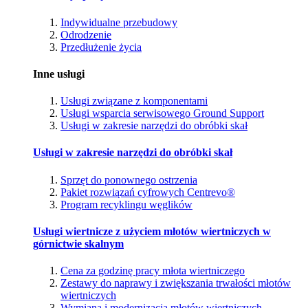
Indywidualne przebudowy
Odrodzenie
Przedłużenie życia
Inne usługi
Usługi związane z komponentami
Usługi wsparcia serwisowego Ground Support
Usługi w zakresie narzędzi do obróbki skał
Usługi w zakresie narzędzi do obróbki skał
Sprzęt do ponownego ostrzenia
Pakiet rozwiązań cyfrowych Centrevo®
Program recyklingu węglików
Usługi wiertnicze z użyciem młotów wiertniczych w
górnictwie skalnym
Cena za godzinę pracy młota wiertniczego
Zestawy do naprawy i zwiększania trwałości młotów
wiertniczych
Wymiana i modernizacja młotów wiertniczych