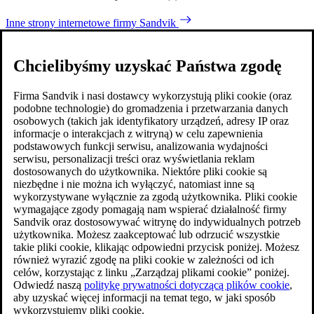
Inne strony internetowe firmy Sandvik
Chcielibyśmy uzyskać Państwa zgodę
Firma Sandvik i nasi dostawcy wykorzystują pliki cookie (oraz
podobne technologie) do gromadzenia i przetwarzania danych
osobowych (takich jak identyfikatory urządzeń, adresy IP oraz
informacje o interakcjach z witryną) w celu zapewnienia
podstawowych funkcji serwisu, analizowania wydajności
serwisu, personalizacji treści oraz wyświetlania reklam
dostosowanych do użytkownika. Niektóre pliki cookie są
niezbędne i nie można ich wyłączyć, natomiast inne są
wykorzystywane wyłącznie za zgodą użytkownika. Pliki cookie
wymagające zgody pomagają nam wspierać działalność firmy
Sandvik oraz dostosowywać witrynę do indywidualnych potrzeb
użytkownika. Możesz zaakceptować lub odrzucić wszystkie
takie pliki cookie, klikając odpowiedni przycisk poniżej. Możesz
również wyrazić zgodę na pliki cookie w zależności od ich
celów, korzystając z linku „Zarządzaj plikami cookie” poniżej.
Odwiedź naszą
politykę prywatności dotyczącą plików cookie
,
aby uzyskać więcej informacji na temat tego, w jaki sposób
wykorzystujemy pliki cookie.