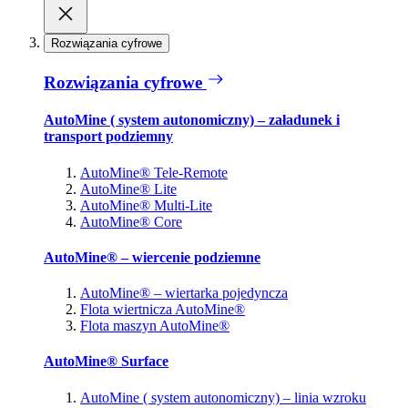
Rozwiązania cyfrowe
Rozwiązania cyfrowe
AutoMine ( system autonomiczny) – załadunek i
transport podziemny
AutoMine® Tele-Remote
AutoMine® Lite
AutoMine® Multi-Lite
AutoMine® Core
AutoMine® – wiercenie podziemne
AutoMine® – wiertarka pojedyncza
Flota wiertnicza AutoMine®
Flota maszyn AutoMine®
AutoMine® Surface
AutoMine ( system autonomiczny) – linia wzroku