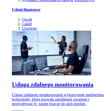
Usługi finansowe
OwnIt
GainIt
Uruchom
Usługa zdalnego monitorowania
Usługa zdalnego monitorowania wykorzystuje inteligentną
technologię, która pozwala zapobiegać awariom i
przewidywać je, zanim jeszcze do nich dojdzie.