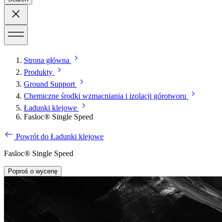
Strona główna
Produkty
Ground Support
Chemiczne środki wzmacniania i izolacji górotworu
Ładunki klejowe
Fasloc® Single Speed
Powrót do Ładunki klejowe
Fasloc® Single Speed
Poproś o wycenę