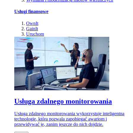
Usługi finansowe
OwnIt
GainIt
Uruchom
Usługa zdalnego monitorowania
Usługa zdalnego monitorowania wykorzystuje inteligentną
technologię, która pozwala zapobiegać awariom i
przewidywać je, zanim jeszcze do nich dojdzie.