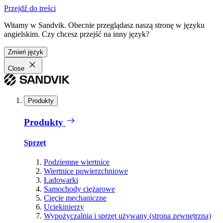
Przejdź do treści
Witamy w Sandvik. Obecnie przeglądasz naszą stronę w języku
angielskim. Czy chcesz przejść na inny język?
Zmień język
Close
Produkty
Produkty
Sprzęt
Podziemne wiertnice
Wiertnice powierzchniowe
Ładowarki
Samochody ciężarowe
Cięcie mechaniczne
Uciekinierzy
Wypożyczalnia i sprzęt używany (strona zewnętrzna)