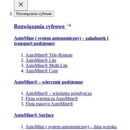
Rozwiązania cyfrowe
Rozwiązania cyfrowe
AutoMine ( system autonomiczny) – załadunek i
transport podziemny
AutoMine® Tele-Remote
AutoMine® Lite
AutoMine® Multi-Lite
AutoMine® Core
AutoMine® – wiercenie podziemne
AutoMine® – wiertarka pojedyncza
Flota wiertnicza AutoMine®
Flota maszyn AutoMine®
AutoMine® Surface
AutoMine ( system autonomiczny) – linia wzroku