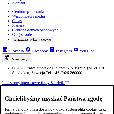
Kontakt
Centrum pobierania
Wiadomości i media
O nas
Kariera
Ochrona danych osobowych
O tej stronie
Zarządzaj plikami cookie
LinkedIn
Facebook
Instagram
YouTube
Zmień język
© 2026 Prawa autorskie © Sandvik AB; (publ) SE-811 81
Sandviken, Szwecja Tel. +46 (0)26 260000
Inne strony internetowe firmy Sandvik
Chcielibyśmy uzyskać Państwa zgodę
Firma Sandvik i nasi dostawcy wykorzystują pliki cookie (oraz
podobne technologie) do gromadzenia i przetwarzania danych