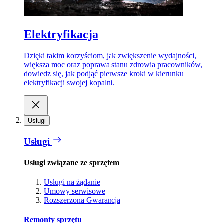
Elektryfikacja
Dzięki takim korzyściom, jak zwiększenie wydajności,
większa moc oraz poprawa stanu zdrowia pracowników,
dowiedz się, jak podjąć pierwsze kroki w kierunku
elektryfikacji swojej kopalni.
Usługi
Usługi
Usługi związane ze sprzętem
Usługi na żądanie
Umowy serwisowe
Rozszerzona Gwarancja
Remonty sprzętu