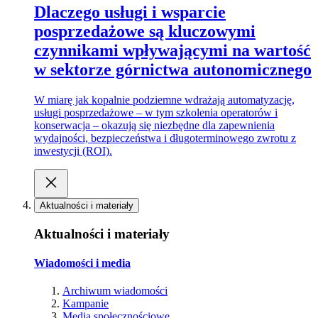
Dlaczego usługi i wsparcie
posprzedażowe są kluczowymi
czynnikami wpływającymi na wartość
w sektorze górnictwa autonomicznego
W miarę jak kopalnie podziemne wdrażają automatyzację,
usługi posprzedażowe – w tym szkolenia operatorów i
konserwacja – okazują się niezbędne dla zapewnienia
wydajności, bezpieczeństwa i długoterminowego zwrotu z
inwestycji (ROI).
Aktualności i materiały
Aktualności i materiały
Wiadomości i media
Archiwum wiadomości
Kampanie
Media społecznościowe