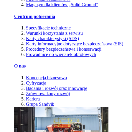
Magazyn dla klientów „Solid Ground”
Centrum pobierania
Specyfikacje techniczne
Warunki korzystania z serwisu
Karty charakterystyki (SDS)
Karty informacyjne dotyczące bezpieczeństwa (SIS)
Procedury bezpieczeństwa i konserwacji
Prowadnice do wiertarek obrotowych
O nas
Koncepcja biznesowa
Cyfryzacja
Badania i rozwój oraz innowacje
Zrównoważony rozwój
Kariera
Grupa Sandvik