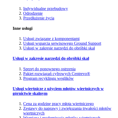
Indywidualne przebudowy
Odrodzenie
Przedłużenie życia
Inne usługi
Usługi związane z komponentami
Usługi wsparcia serwisowego Ground Support
Usługi w zakresie narzędzi do obróbki skał
Usługi w zakresie narzędzi do obróbki skał
Sprzęt do ponownego ostrzenia
Pakiet rozwiązań cyfrowych Centrevo®
Program recyklingu węglików
Usługi wiertnicze z użyciem młotów wiertniczych w
górnictwie skalnym
Cena za godzinę pracy młota wiertniczego
Zestawy do naprawy i zwiększania trwałości młotów
wiertniczych
Wymiana i modernizacja młotów wiertniczych