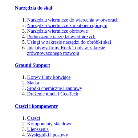
Narzędzia do skał
Narzędzia wiertnicze do wiercenia w otworach
Narzędzia wiertnicze z młotkiem górnym
Narzędzia wiertnicze obrotowe
Podnoszenie narzędzi wiertniczych
Usługi w zakresie narzędzi do obróbki skał
Inicjatywy firmy Rock Tools w zakresie
zrównoważonego rozwoju
Ground Support
Kotwy i liny kotwiące
Siatka
Środki chemiczne i zaprawy
Drążenie tuneli i GeoTech
Części i komponenty
Części
Komponenty składowe
Ulepszenia
Wysięgniki i posuwy