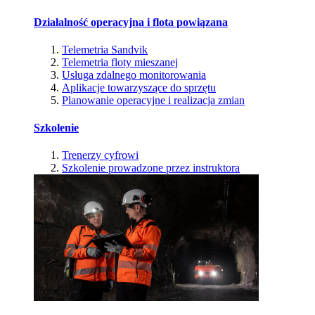
Działalność operacyjna i flota powiązana
Telemetria Sandvik
Telemetria floty mieszanej
Usługa zdalnego monitorowania
Aplikacje towarzyszące do sprzętu
Planowanie operacyjne i realizacja zmian
Szkolenie
Trenerzy cyfrowi
Szkolenie prowadzone przez instruktora