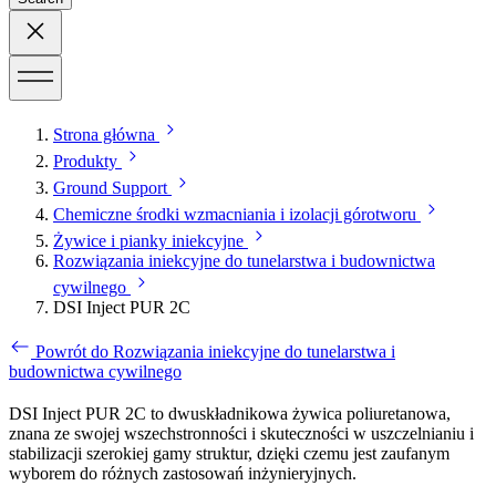
Strona główna
Produkty
Ground Support
Chemiczne środki wzmacniania i izolacji górotworu
Żywice i pianky iniekcyjne
Rozwiązania iniekcyjne do tunelarstwa i budownictwa
cywilnego
DSI Inject PUR 2C
Powrót do Rozwiązania iniekcyjne do tunelarstwa i
budownictwa cywilnego
DSI Inject PUR 2C to dwuskładnikowa żywica poliuretanowa,
znana ze swojej wszechstronności i skuteczności w uszczelnianiu i
stabilizacji szerokiej gamy struktur, dzięki czemu jest zaufanym
wyborem do różnych zastosowań inżynieryjnych.